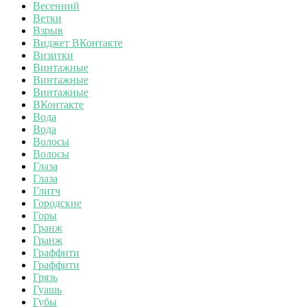
Весенний
Ветки
Взрыв
Виджет ВКонтакте
Визитки
Винтажные
Винтажные
Винтажные
ВКонтакте
Вода
Вода
Волосы
Волосы
Глаза
Глаза
Глитч
Городские
Горы
Гранж
Гранж
Граффити
Граффити
Грязь
Гуашь
Губы