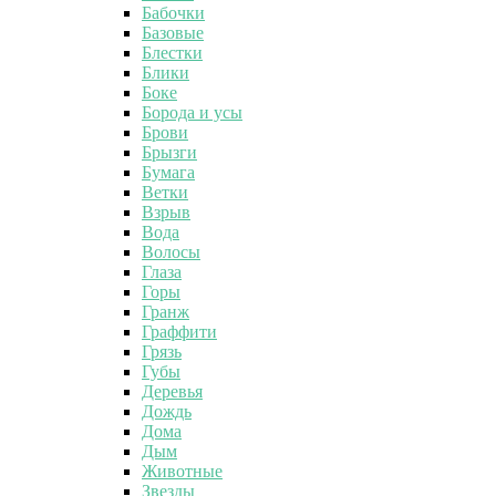
Бабочки
Базовые
Блестки
Блики
Боке
Борода и усы
Брови
Брызги
Бумага
Ветки
Взрыв
Вода
Волосы
Глаза
Горы
Гранж
Граффити
Грязь
Губы
Деревья
Дождь
Дома
Дым
Животные
Звезды