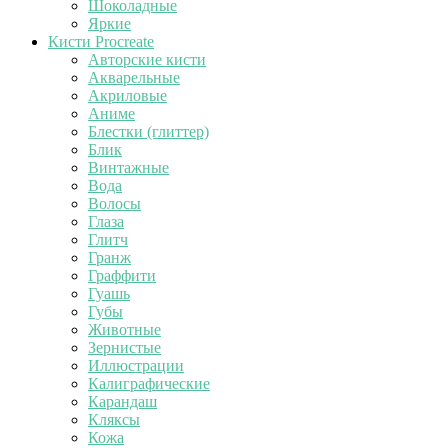
Шоколадные
Яркие
Кисти Procreate
Авторские кисти
Акварельные
Акриловые
Аниме
Блестки (глиттер)
Блик
Винтажные
Вода
Волосы
Глаза
Глитч
Гранж
Граффити
Гуашь
Губы
Животные
Зернистые
Иллюстрации
Калиграфические
Карандаш
Кляксы
Кожа