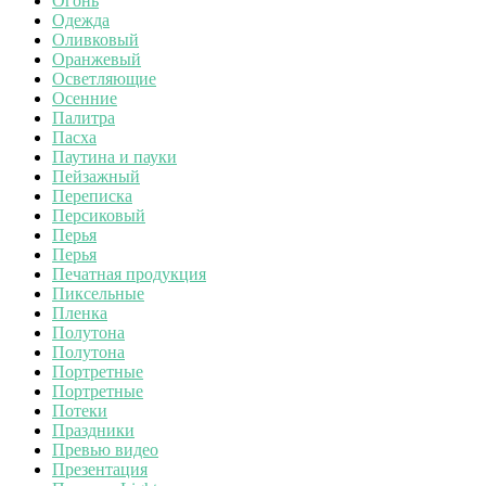
Огонь
Одежда
Оливковый
Оранжевый
Осветляющие
Осенние
Палитра
Пасха
Паутина и пауки
Пейзажный
Переписка
Персиковый
Перья
Перья
Печатная продукция
Пиксельные
Пленка
Полутона
Полутона
Портретные
Портретные
Потеки
Праздники
Превью видео
Презентация