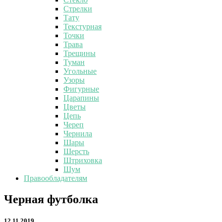
Стрелки
Тату
Текстурная
Точки
Трава
Трещины
Туман
Угольные
Узоры
Фигурные
Царапины
Цветы
Цепь
Череп
Чернила
Шары
Шерсть
Штриховка
Шум
Правообладателям
Черная
Черная футболка
футболка
12.11.2019