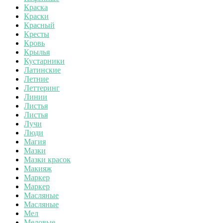
Краска
Краски
Красный
Кресты
Кровь
Крылья
Кустарники
Латинские
Летние
Леттеринг
Линии
Листья
Листья
Лучи
Люди
Магия
Мазки
Мазки красок
Макияж
Маркер
Маркер
Масляные
Масляные
Мел
Меловые