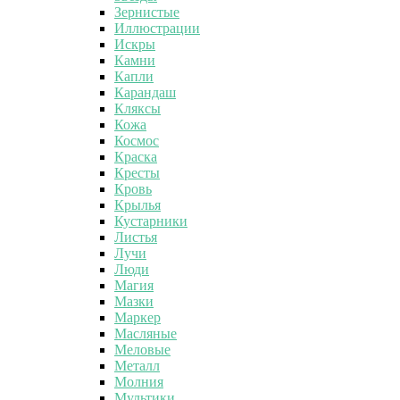
Зернистые
Иллюстрации
Искры
Камни
Капли
Карандаш
Кляксы
Кожа
Космос
Краска
Кресты
Кровь
Крылья
Кустарники
Листья
Лучи
Люди
Магия
Мазки
Маркер
Масляные
Меловые
Металл
Молния
Мультики