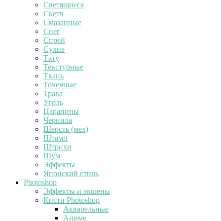
Светящиеся
Скетч
Смазанные
Снег
Спрей
Сухие
Тату
Текстурные
Ткань
Точечные
Трава
Уголь
Царапины
Чернила
Шерсть (мех)
Штамп
Штрихи
Шум
Эффекты
Японский стиль
Photoshop
Эффекты и экшены
Кисти Photoshop
Акварельные
Аниме