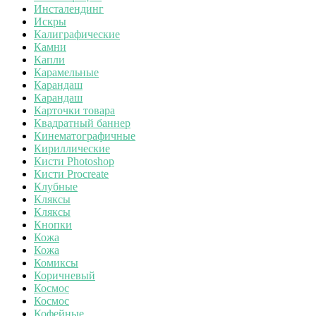
Инсталендинг
Искры
Калиграфические
Камни
Капли
Карамельные
Карандаш
Карандаш
Карточки товара
Квадратный баннер
Кинематографичные
Кириллические
Кисти Photoshop
Кисти Procreate
Клубные
Кляксы
Кляксы
Кнопки
Кожа
Кожа
Комиксы
Коричневый
Космос
Космос
Кофейные