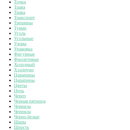
Точки
Трава
Трава
Транспорт
Трещины
Туман
Уголь
Угольные
Узоры
Упаковка
Фигурные
Фиолетовые
Холодный
Хэллоуин
Царапины
Царапины
Цветы
Цепь
Череп
Черная пятница
Чернила
Чернила
Черно-белые
Шары
Шерсть