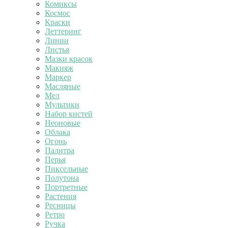
Комиксы
Космос
Краски
Леттеринг
Линии
Листья
Мазки красок
Макияж
Маркер
Масляные
Мел
Мультики
Набор кистей
Неоновые
Облака
Огонь
Палитра
Перья
Пиксельные
Полутона
Портретные
Растения
Ресницы
Ретро
Ручка