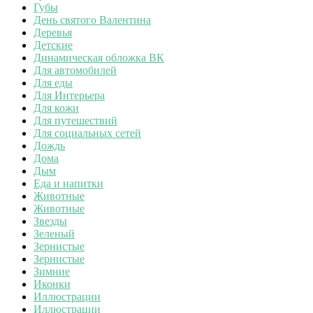
Губы
День святого Валентина
Деревья
Детские
Динамическая обложка ВК
Для автомобилей
Для еды
Для Интерьера
Для кожи
Для путешествий
Для социальных сетей
Дождь
Дома
Дым
Еда и напитки
Животные
Животные
Звезды
Зеленый
Зернистые
Зернистые
Зимние
Иконки
Иллюстрации
Иллюстрации