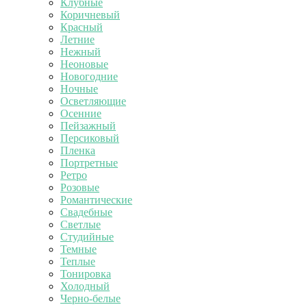
Клубные
Коричневый
Красный
Летние
Нежный
Неоновые
Новогодние
Ночные
Осветляющие
Осенние
Пейзажный
Персиковый
Пленка
Портретные
Ретро
Розовые
Романтические
Свадебные
Светлые
Студийные
Темные
Теплые
Тонировка
Холодный
Черно-белые