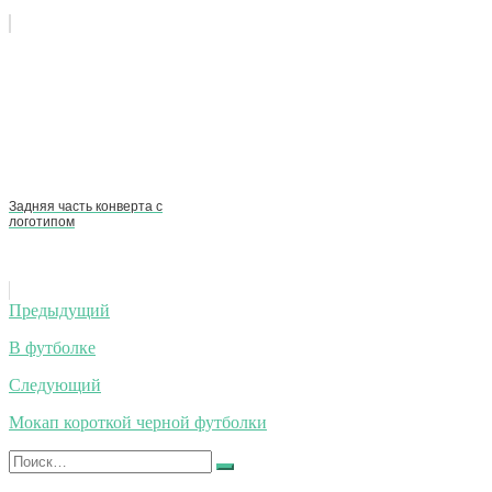
Задняя часть конверта с
логотипом
Навигация
Предыдущий
по
В футболке
записям
Следующий
Мокап короткой черной футболки
Искать:
Найти