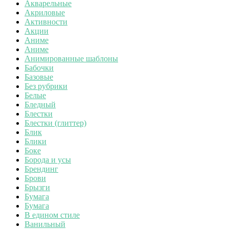
Акварельные
Акриловые
Активности
Акции
Аниме
Аниме
Анимированные шаблоны
Бабочки
Базовые
Без рубрики
Белые
Бледный
Блестки
Блестки (глиттер)
Блик
Блики
Боке
Борода и усы
Брендинг
Брови
Брызги
Бумага
Бумага
В едином стиле
Ванильный