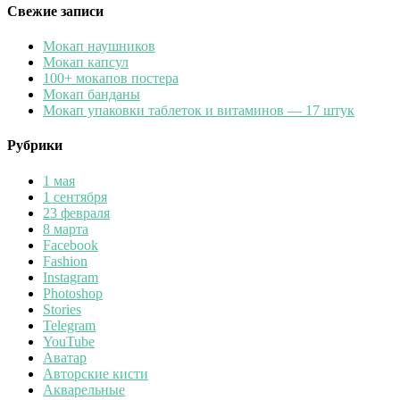
Свежие записи
Мокап наушников
Мокап капсул
100+ мокапов постера
Мокап банданы
Мокап упаковки таблеток и витаминов — 17 штук
Рубрики
1 мая
1 сентября
23 февраля
8 марта
Facebook
Fashion
Instagram
Photoshop
Stories
Telegram
YouTube
Аватар
Авторские кисти
Акварельные