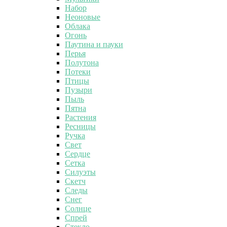
Набор
Неоновые
Облака
Огонь
Паутина и пауки
Перья
Полутона
Потеки
Птицы
Пузыри
Пыль
Пятна
Растения
Ресницы
Ручка
Свет
Сердце
Сетка
Силуэты
Скетч
Следы
Снег
Солнце
Спрей
Стекло