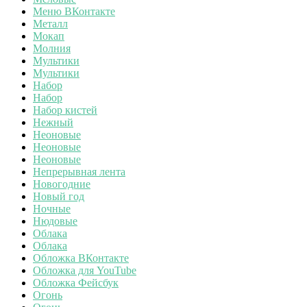
Меню ВКонтакте
Металл
Мокап
Молния
Мультики
Мультики
Набор
Набор
Набор кистей
Нежный
Неоновые
Неоновые
Неоновые
Непрерывная лента
Новогодние
Новый год
Ночные
Нюдовые
Облака
Облака
Обложка ВКонтакте
Обложка для YouTube
Обложка Фейсбук
Огонь