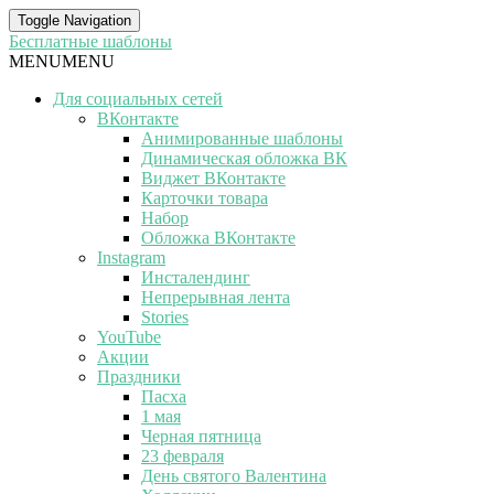
Toggle Navigation
Бесплатные шаблоны
MENU
MENU
Для социальных сетей
ВКонтакте
Анимированные шаблоны
Динамическая обложка ВК
Виджет ВКонтакте
Карточки товара
Набор
Обложка ВКонтакте
Instagram
Инсталендинг
Непрерывная лента
Stories
YouTube
Акции
Праздники
Пасха
1 мая
Черная пятница
23 февраля
День святого Валентина