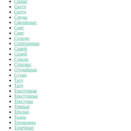
Синие
Скетч
Скетч
Следы
Смазанные
Снег
Снег
Солнце
Спортивные
Спрей
Спрей
Стекло
Стрелки
Студийные
Сухие
Тату
Тату
Текстурная
Текстурные
Текстуры
Темные
Теплые
Ткань
Тонировка
Точечные