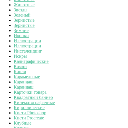
Животные
Звезды
Зеленый
Зернистые
Зернистые
Зимние
Иконки
Иллюстрации
Иллюстрации
Инсталендинг
Искры
Калиграфические
Камни
Капли
Карамельные
Карандаш
Карандаш
Карточки товара
Квадратный баннер
Кинематографичные
Кириллические
Кисти Photoshop
Кисти Procreate
Клубные