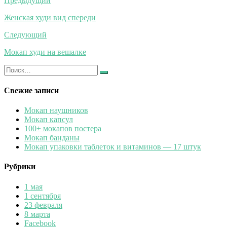
Навигация
Предыдущий
по
Женская худи вид спереди
записям
Следующий
Мокап худи на вешалке
Искать:
Найти
Свежие записи
Мокап наушников
Мокап капсул
100+ мокапов постера
Мокап банданы
Мокап упаковки таблеток и витаминов — 17 штук
Рубрики
1 мая
1 сентября
23 февраля
8 марта
Facebook