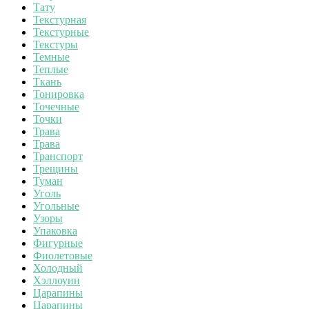
Тату
Текстурная
Текстурные
Текстуры
Темные
Теплые
Ткань
Тонировка
Точечные
Точки
Трава
Трава
Транспорт
Трещины
Туман
Уголь
Угольные
Узоры
Упаковка
Фигурные
Фиолетовые
Холодный
Хэллоуин
Царапины
Царапины