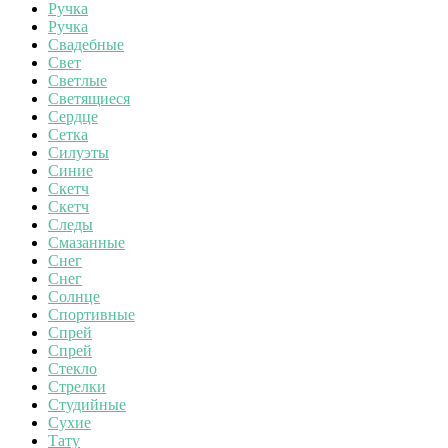
Ручка
Ручка
Свадебные
Свет
Светлые
Светящиеся
Сердце
Сетка
Силуэты
Синие
Скетч
Скетч
Следы
Смазанные
Снег
Снег
Солнце
Спортивные
Спрей
Спрей
Стекло
Стрелки
Студийные
Сухие
Тату