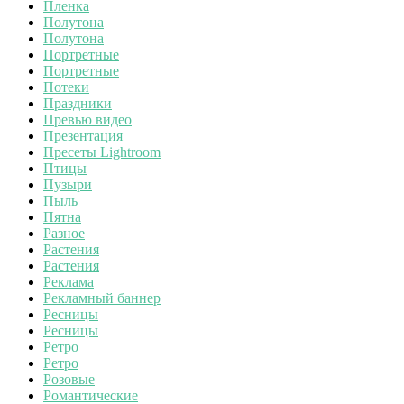
Пленка
Полутона
Полутона
Портретные
Портретные
Потеки
Праздники
Превью видео
Презентация
Пресеты Lightroom
Птицы
Пузыри
Пыль
Пятна
Разное
Растения
Растения
Реклама
Рекламный баннер
Ресницы
Ресницы
Ретро
Ретро
Розовые
Романтические