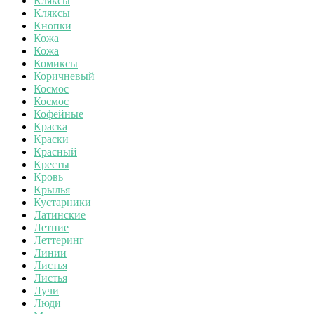
Кляксы
Кляксы
Кнопки
Кожа
Кожа
Комиксы
Коричневый
Космос
Космос
Кофейные
Краска
Краски
Красный
Кресты
Кровь
Крылья
Кустарники
Латинские
Летние
Леттеринг
Линии
Листья
Листья
Лучи
Люди