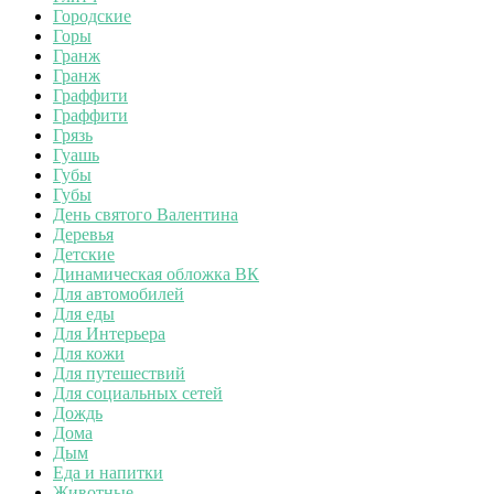
Городские
Горы
Гранж
Гранж
Граффити
Граффити
Грязь
Гуашь
Губы
Губы
День святого Валентина
Деревья
Детские
Динамическая обложка ВК
Для автомобилей
Для еды
Для Интерьера
Для кожи
Для путешествий
Для социальных сетей
Дождь
Дома
Дым
Еда и напитки
Животные