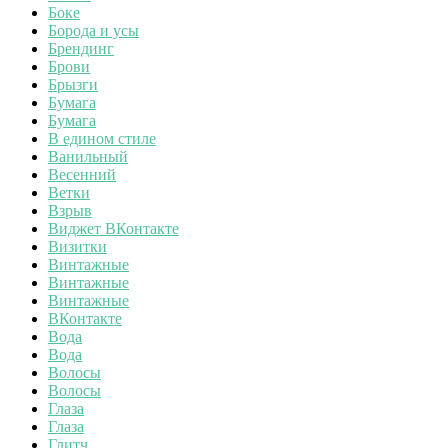
Боке
Борода и усы
Брендинг
Брови
Брызги
Бумага
Бумага
В едином стиле
Ванильный
Весенний
Ветки
Взрыв
Виджет ВКонтакте
Визитки
Винтажные
Винтажные
Винтажные
ВКонтакте
Вода
Вода
Волосы
Волосы
Глаза
Глаза
Глитч