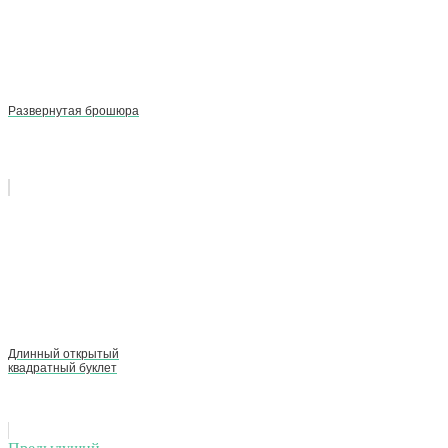
Развернутая брошюра
Длинный открытый
квадратный буклет