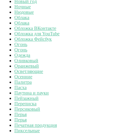
Новый год
Ночные
Нюдовые
Облака
Облака
Обложка ВКонтакте
Обложка для YouTube
Обложка Фейсбук
Огонь
Огонь
Одежда
Оливковый
Оранжевый
Осветляющие
Осенние
Палитра
Пасха
Паутина и пауки
Пейзажный
Переписка
Персиковый
Перья
Перья
Печатная продукция
Пиксельные