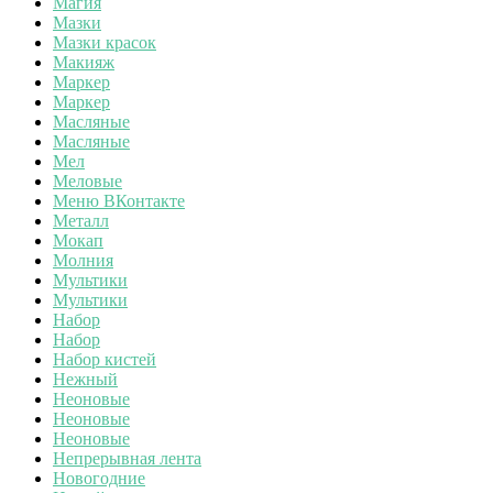
Магия
Мазки
Мазки красок
Макияж
Маркер
Маркер
Масляные
Масляные
Мел
Меловые
Меню ВКонтакте
Металл
Мокап
Молния
Мультики
Мультики
Набор
Набор
Набор кистей
Нежный
Неоновые
Неоновые
Неоновые
Непрерывная лента
Новогодние