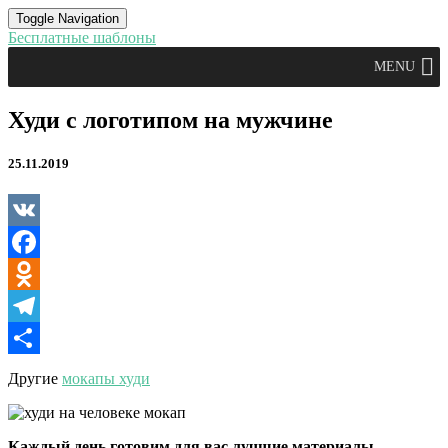
Toggle Navigation
Бесплатные шаблоны
MENU
Худи
Худи с логотипом на мужчине
с
логотипом
25.11.2019
на
мужчине
VK
Facebook
Odnoklassniki
Telegram
Отправить
Другие
мокапы худи
Каждый день готовим для вас лучшие материалы.