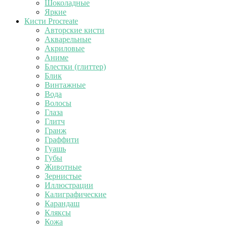
Шоколадные
Яркие
Кисти Procreate
Авторские кисти
Акварельные
Акриловые
Аниме
Блестки (глиттер)
Блик
Винтажные
Вода
Волосы
Глаза
Глитч
Гранж
Граффити
Гуашь
Губы
Животные
Зернистые
Иллюстрации
Калиграфические
Карандаш
Кляксы
Кожа