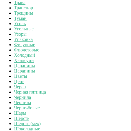
Трава
Транспорт
Трещины
Туман
Уголь
Угольные
Узоры
Упаковка
Фигурные
Фиолетовые
Холодный
Хэллоуин
Царапины
Царапины
Цветы
Цепь
Череп
Черная пятница
Чернила
Чернила
Черно-белые
Шары
Шерсть
Шерсть (мех)
Шоколадные