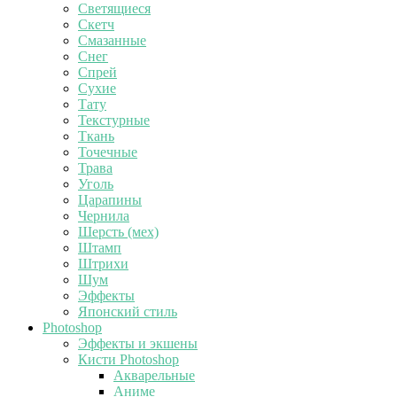
Светящиеся
Скетч
Смазанные
Снег
Спрей
Сухие
Тату
Текстурные
Ткань
Точечные
Трава
Уголь
Царапины
Чернила
Шерсть (мех)
Штамп
Штрихи
Шум
Эффекты
Японский стиль
Photoshop
Эффекты и экшены
Кисти Photoshop
Акварельные
Аниме