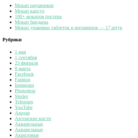
Мокап наушников
Мокап капсул
100+ мокапов постера
Мокап банданы
Мокап упаковки таблеток и витаминов — 17 штук
Рубрики
1 мая
1 сентября
23 февраля
8 марта
Facebook
Fashion
Instagram
Photoshop
Stories
Telegram
YouTube
Аватар
Авторские кисти
Акварельные
Акварельные
Акриловые