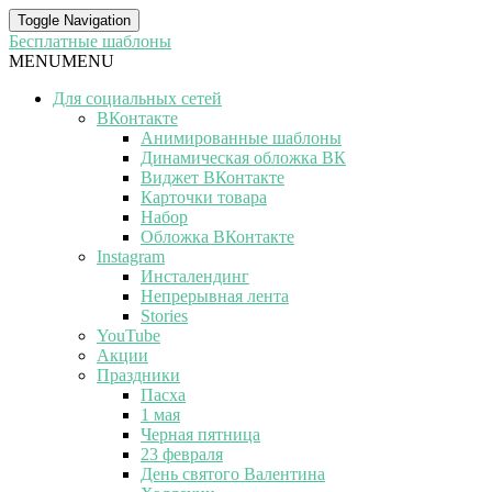
Toggle Navigation
Бесплатные шаблоны
MENU
MENU
Для социальных сетей
ВКонтакте
Анимированные шаблоны
Динамическая обложка ВК
Виджет ВКонтакте
Карточки товара
Набор
Обложка ВКонтакте
Instagram
Инсталендинг
Непрерывная лента
Stories
YouTube
Акции
Праздники
Пасха
1 мая
Черная пятница
23 февраля
День святого Валентина