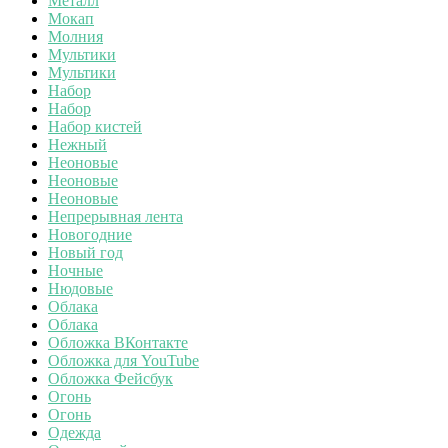
Металл
Мокап
Молния
Мультики
Мультики
Набор
Набор
Набор кистей
Нежный
Неоновые
Неоновые
Неоновые
Непрерывная лента
Новогодние
Новый год
Ночные
Нюдовые
Облака
Облака
Обложка ВКонтакте
Обложка для YouTube
Обложка Фейсбук
Огонь
Огонь
Одежда