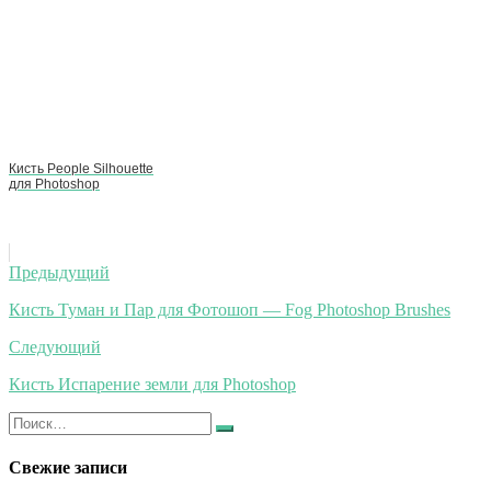
Кисть People Silhouette
для Photoshop
Навигация
Предыдущий
по
Кисть Туман и Пар для Фотошоп — Fog Photoshop Brushes
записям
Следующий
Кисть Испарение земли для Photoshop
Искать:
Найти
Свежие записи