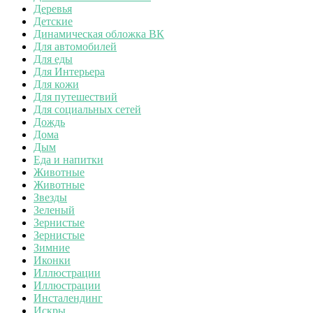
Деревья
Детские
Динамическая обложка ВК
Для автомобилей
Для еды
Для Интерьера
Для кожи
Для путешествий
Для социальных сетей
Дождь
Дома
Дым
Еда и напитки
Животные
Животные
Звезды
Зеленый
Зернистые
Зернистые
Зимние
Иконки
Иллюстрации
Иллюстрации
Инсталендинг
Искры