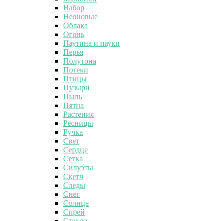
Набор
Неоновые
Облака
Огонь
Паутина и пауки
Перья
Полутона
Потеки
Птицы
Пузыри
Пыль
Пятна
Растения
Ресницы
Ручка
Свет
Сердце
Сетка
Силуэты
Скетч
Следы
Снег
Солнце
Спрей
Стекло