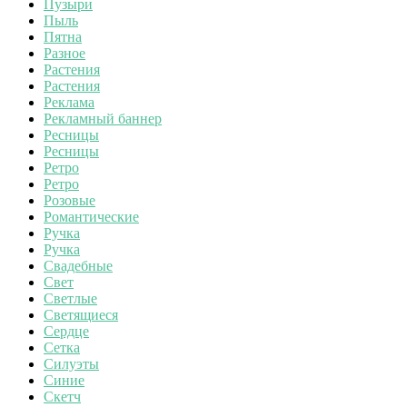
Пузыри
Пыль
Пятна
Разное
Растения
Растения
Реклама
Рекламный баннер
Ресницы
Ресницы
Ретро
Ретро
Розовые
Романтические
Ручка
Ручка
Свадебные
Свет
Светлые
Светящиеся
Сердце
Сетка
Силуэты
Синие
Скетч