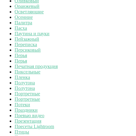
Оливковый
Оранжевый
Осветляющие
Осенние
Палитра
Пасха
Паутина и пауки
Пейзажный
Переписка
Персиковый
Перья
Перья
Печатная продукция
Пиксельные
Пленка
Полутона
Полутона
Портретные
Портретные
Потеки
Праздники
Превью видео
Презентация
Пресеты Lightroom
Птицы