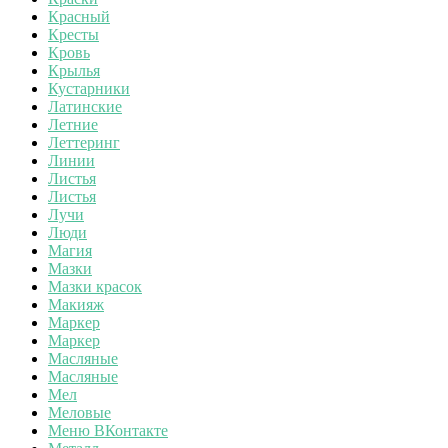
Красный
Кресты
Кровь
Крылья
Кустарники
Латинские
Летние
Леттеринг
Линии
Листья
Листья
Лучи
Люди
Магия
Мазки
Мазки красок
Макияж
Маркер
Маркер
Масляные
Масляные
Мел
Меловые
Меню ВКонтакте