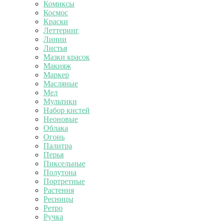
Комиксы
Космос
Краски
Леттеринг
Линии
Листья
Мазки красок
Макияж
Маркер
Масляные
Мел
Мультики
Набор кистей
Неоновые
Облака
Огонь
Палитра
Перья
Пиксельные
Полутона
Портретные
Растения
Ресницы
Ретро
Ручка