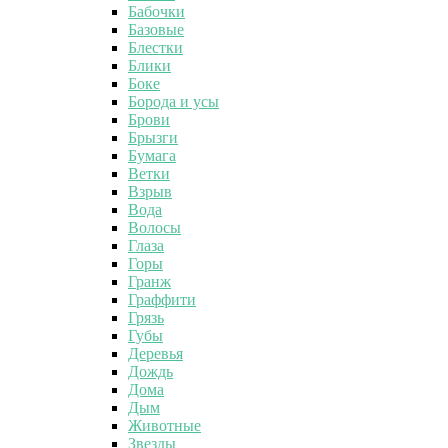
Бабочки
Базовые
Блестки
Блики
Боке
Борода и усы
Брови
Брызги
Бумага
Ветки
Взрыв
Вода
Волосы
Глаза
Горы
Гранж
Граффити
Грязь
Губы
Деревья
Дождь
Дома
Дым
Животные
Звезды