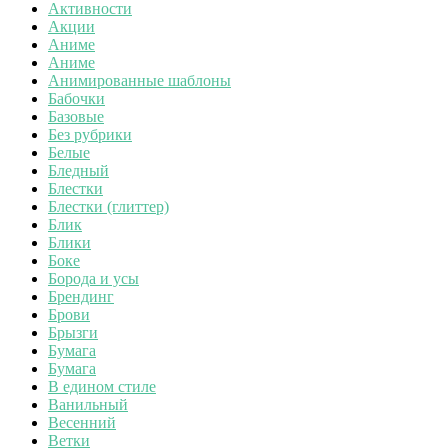
Активности
Акции
Аниме
Аниме
Анимированные шаблоны
Бабочки
Базовые
Без рубрики
Белые
Бледный
Блестки
Блестки (глиттер)
Блик
Блики
Боке
Борода и усы
Брендинг
Брови
Брызги
Бумага
Бумага
В едином стиле
Ванильный
Весенний
Ветки