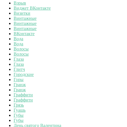
Взрыв
Виджет ВКонтакте
Визитки
Винтажные
Винтажные
Винтажные
ВКонтакте
Вода
Вода
Волосы
Волосы
Глаза
Глаза
Глитч
Городские
Горы
Гранж
Гранж
Граффити
Граффити
Грязь
Гуашь
Губы
Губы
День святого Валентина