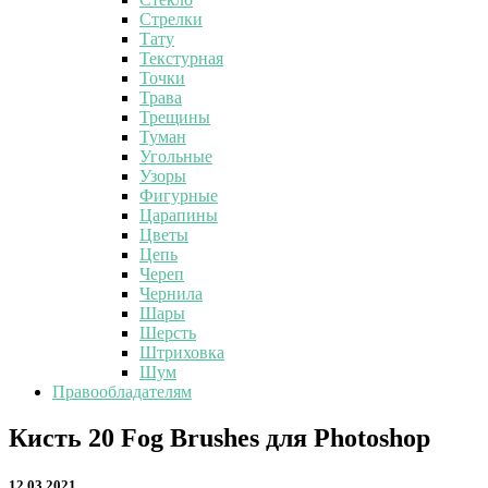
Стрелки
Тату
Текстурная
Точки
Трава
Трещины
Туман
Угольные
Узоры
Фигурные
Царапины
Цветы
Цепь
Череп
Чернила
Шары
Шерсть
Штриховка
Шум
Правообладателям
Кисть
Кисть 20 Fog Brushes для Photoshop
20
Fog
12.03.2021