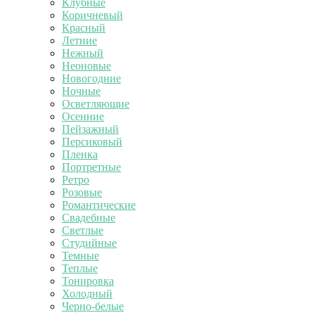
Клубные
Коричневый
Красный
Летние
Нежный
Неоновые
Новогодние
Ночные
Осветляющие
Осенние
Пейзажный
Персиковый
Пленка
Портретные
Ретро
Розовые
Романтические
Свадебные
Светлые
Студийные
Темные
Теплые
Тонировка
Холодный
Черно-белые