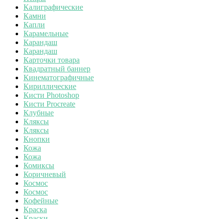
Калиграфические
Камни
Капли
Карамельные
Карандаш
Карандаш
Карточки товара
Квадратный баннер
Кинематографичные
Кириллические
Кисти Photoshop
Кисти Procreate
Клубные
Кляксы
Кляксы
Кнопки
Кожа
Кожа
Комиксы
Коричневый
Космос
Космос
Кофейные
Краска
Краски