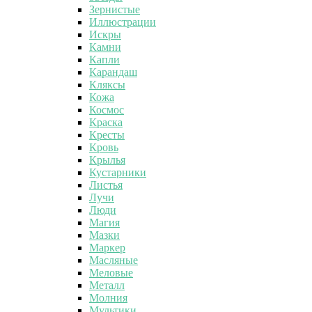
Зернистые
Иллюстрации
Искры
Камни
Капли
Карандаш
Кляксы
Кожа
Космос
Краска
Кресты
Кровь
Крылья
Кустарники
Листья
Лучи
Люди
Магия
Мазки
Маркер
Масляные
Меловые
Металл
Молния
Мультики