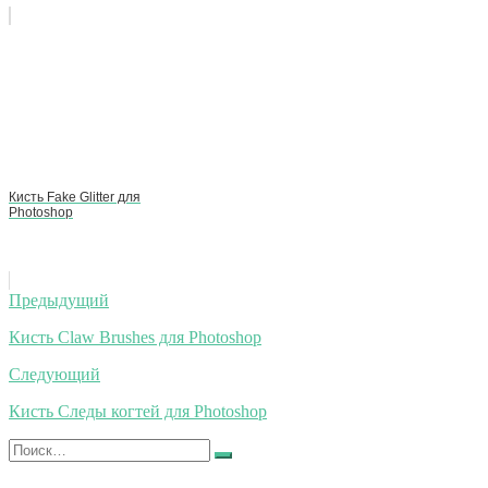
Кисть Fake Glitter для
Photoshop
Навигация
Предыдущий
по
Кисть Claw Brushes для Photoshop
записям
Следующий
Кисть Следы когтей для Photoshop
Искать:
Найти