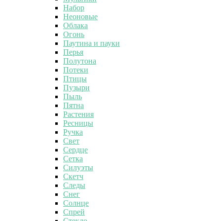
Набор
Неоновые
Облака
Огонь
Паутина и пауки
Перья
Полутона
Потеки
Птицы
Пузыри
Пыль
Пятна
Растения
Ресницы
Ручка
Свет
Сердце
Сетка
Силуэты
Скетч
Следы
Снег
Солнце
Спрей
Стекло