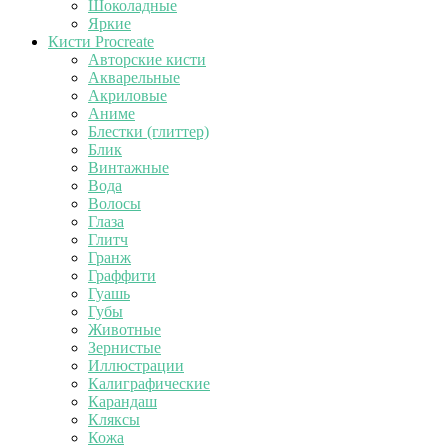
Шоколадные
Яркие
Кисти Procreate
Авторские кисти
Акварельные
Акриловые
Аниме
Блестки (глиттер)
Блик
Винтажные
Вода
Волосы
Глаза
Глитч
Гранж
Граффити
Гуашь
Губы
Животные
Зернистые
Иллюстрации
Калиграфические
Карандаш
Кляксы
Кожа