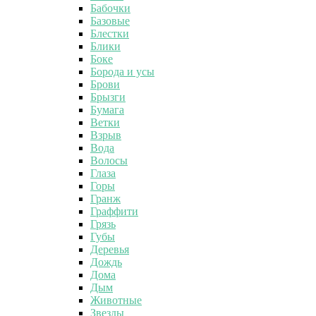
Бабочки
Базовые
Блестки
Блики
Боке
Борода и усы
Брови
Брызги
Бумага
Ветки
Взрыв
Вода
Волосы
Глаза
Горы
Гранж
Граффити
Грязь
Губы
Деревья
Дождь
Дома
Дым
Животные
Звезды