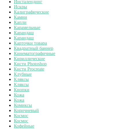
Инсталендинг
Искры
Калиграфические
Камни
Капли
Карамельные
Карандаш
Карандаш
Карточки товара
Квадратный баннер
Кинематографичные
Кириллические
Кисти Photoshop
Кисти Procreate
Клубные
Кляксы
Кляксы
Кнопки
Кожа
Кожа
Комиксы
Коричневый
Космос
Космос
Кофейные