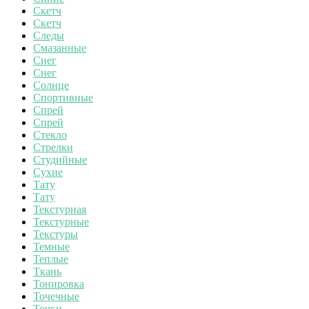
Скетч
Скетч
Следы
Смазанные
Снег
Снег
Солнце
Спортивные
Спрей
Спрей
Стекло
Стрелки
Студийные
Сухие
Тату
Тату
Текстурная
Текстурные
Текстуры
Темные
Теплые
Ткань
Тонировка
Точечные
Точки