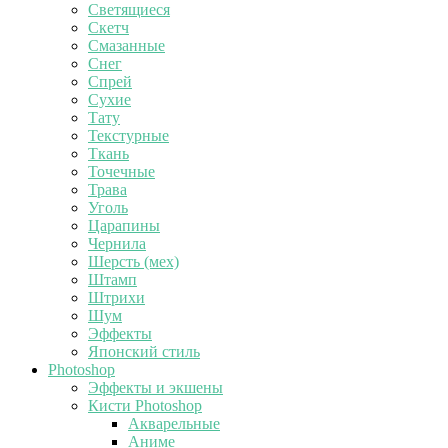
Светящиеся
Скетч
Смазанные
Снег
Спрей
Сухие
Тату
Текстурные
Ткань
Точечные
Трава
Уголь
Царапины
Чернила
Шерсть (мех)
Штамп
Штрихи
Шум
Эффекты
Японский стиль
Photoshop
Эффекты и экшены
Кисти Photoshop
Акварельные
Аниме