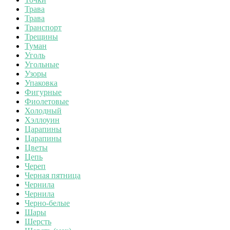
Трава
Трава
Транспорт
Трещины
Туман
Уголь
Угольные
Узоры
Упаковка
Фигурные
Фиолетовые
Холодный
Хэллоуин
Царапины
Царапины
Цветы
Цепь
Череп
Черная пятница
Чернила
Чернила
Черно-белые
Шары
Шерсть