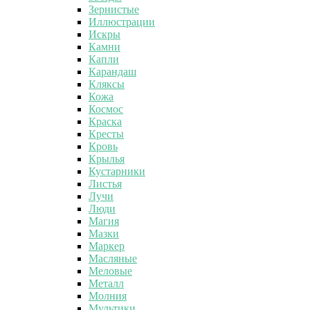
Зернистые
Иллюстрации
Искры
Камни
Капли
Карандаш
Кляксы
Кожа
Космос
Краска
Кресты
Кровь
Крылья
Кустарники
Листья
Лучи
Люди
Магия
Мазки
Маркер
Масляные
Меловые
Металл
Молния
Мультики