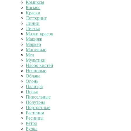
Комиксы
Космос
Краски
Леттеринг
Линии
Листья
Мазки красок
Макияж
Маркер
Масляные
Мел
Мультики
Набор кистей
Неоновые
Облака
Огонь
Палитра
Перья
Пиксельные
Полутона
Портретные
Растения
Ресницы
Ретро
Ручка