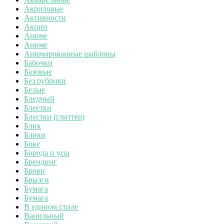
Акриловые
Активности
Акции
Аниме
Аниме
Анимированные шаблоны
Бабочки
Базовые
Без рубрики
Белые
Бледный
Блестки
Блестки (глиттер)
Блик
Блики
Боке
Борода и усы
Брендинг
Брови
Брызги
Бумага
Бумага
В едином стиле
Ванильный