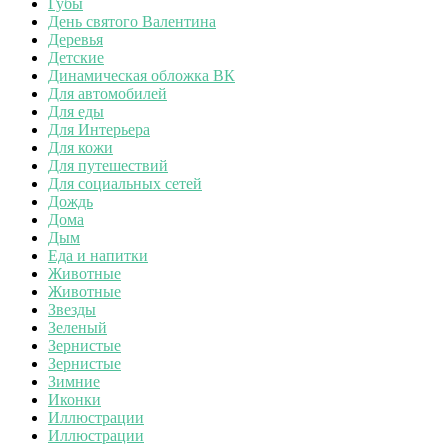
Губы
День святого Валентина
Деревья
Детские
Динамическая обложка ВК
Для автомобилей
Для еды
Для Интерьера
Для кожи
Для путешествий
Для социальных сетей
Дождь
Дома
Дым
Еда и напитки
Животные
Животные
Звезды
Зеленый
Зернистые
Зернистые
Зимние
Иконки
Иллюстрации
Иллюстрации