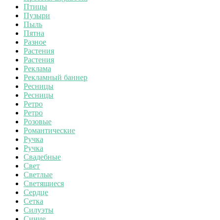
Птицы
Пузыри
Пыль
Пятна
Разное
Растения
Растения
Реклама
Рекламный баннер
Ресницы
Ресницы
Ретро
Ретро
Розовые
Романтические
Ручка
Ручка
Свадебные
Свет
Светлые
Светящиеся
Сердце
Сетка
Силуэты
Синие