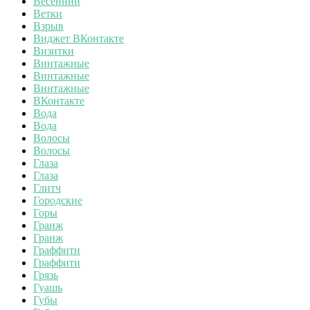
Весенний
Ветки
Взрыв
Виджет ВКонтакте
Визитки
Винтажные
Винтажные
Винтажные
ВКонтакте
Вода
Вода
Волосы
Волосы
Глаза
Глаза
Глитч
Городские
Горы
Гранж
Гранж
Граффити
Граффити
Грязь
Гуашь
Губы