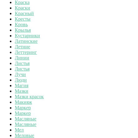
Краска
Краски
Красный
Кресты
Кровь
Крылья
Кустарники
Латинские
Летние
Леттеринг
Линии
Листья
Листья
Лучи
Люди
Магия
Мазки
Мазки красок
Макияж
Маркер
Маркер
Масляные
Масляные
Мел
Меловые