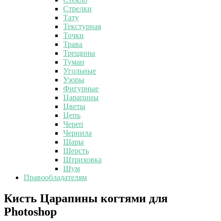
Стрелки
Тату
Текстурная
Точки
Трава
Трещины
Туман
Угольные
Узоры
Фигурные
Царапины
Цветы
Цепь
Череп
Чернила
Шары
Шерсть
Штриховка
Шум
Правообладателям
Кисть
Кисть Царапины когтями для
Царапины
Photoshop
когтями