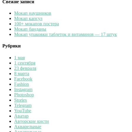
Свежие записи
Мокап наушников
Мокап капсул
100+ мокапов постера
Мокап банданы
Мокап упаковки таблеток и витаминов — 17 штук
Рубрики
1 мая
1 сентября
23 февраля
8 марта
Facebook
Fashion
Instagram
Photoshop
Stories
Telegram
YouTube
Аватар
Авторские кисти
Акварельные
Акварельные