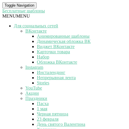
Toggle Navigation
Бесплатные шаблоны
MENU
MENU
Для социальных сетей
ВКонтакте
Анимированные шаблоны
Динамическая обложка ВК
Виджет ВКонтакте
Карточки товара
Набор
Обложка ВКонтакте
Instagram
Инсталендинг
Непрерывная лента
Stories
YouTube
Акции
Праздники
Пасха
1 мая
Черная пятница
23 февраля
День святого Валентина