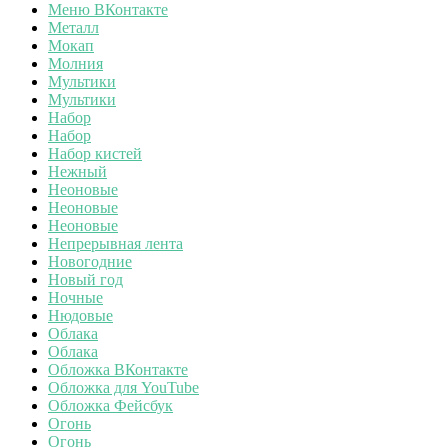
Меню ВКонтакте
Металл
Мокап
Молния
Мультики
Мультики
Набор
Набор
Набор кистей
Нежный
Неоновые
Неоновые
Неоновые
Непрерывная лента
Новогодние
Новый год
Ночные
Нюдовые
Облака
Облака
Обложка ВКонтакте
Обложка для YouTube
Обложка Фейсбук
Огонь
Огонь