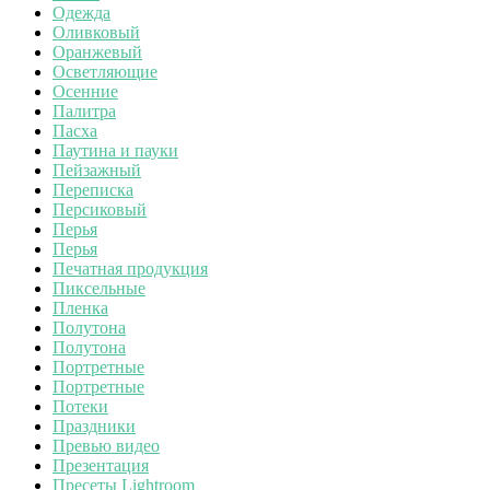
Одежда
Оливковый
Оранжевый
Осветляющие
Осенние
Палитра
Пасха
Паутина и пауки
Пейзажный
Переписка
Персиковый
Перья
Перья
Печатная продукция
Пиксельные
Пленка
Полутона
Полутона
Портретные
Портретные
Потеки
Праздники
Превью видео
Презентация
Пресеты Lightroom