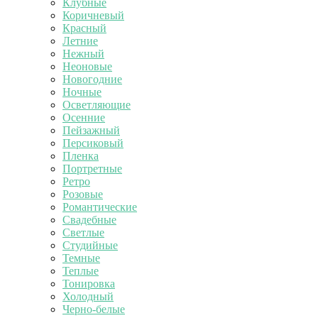
Клубные
Коричневый
Красный
Летние
Нежный
Неоновые
Новогодние
Ночные
Осветляющие
Осенние
Пейзажный
Персиковый
Пленка
Портретные
Ретро
Розовые
Романтические
Свадебные
Светлые
Студийные
Темные
Теплые
Тонировка
Холодный
Черно-белые