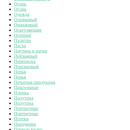
Огонь
Огонь
Одежда
Оливковый
Оранжевый
Осветляющие
Осенние
Палитра
Пасха
Паутина и пауки
Пейзажный
Переписка
Персиковый
Перья
Перья
Печатная продукция
Пиксельные
Пленка
Полутона
Полутона
Портретные
Портретные
Потеки
Праздники
Превью видео