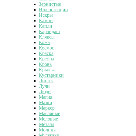
Зернистые
Иллюстрации
Искры
Камни
Капли
Карандаш
Кляксы
Кожа
Космос
Краска
Кресты
Кровь
Крылья
Кустарники
Листья
Лучи
Люди
Магия
Мазки
Маркер
Масляные
Меловые
Металл
Молния
Мультики