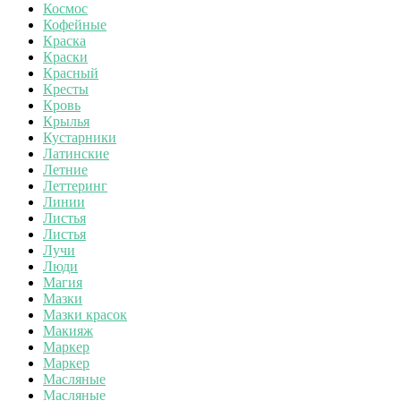
Космос
Кофейные
Краска
Краски
Красный
Кресты
Кровь
Крылья
Кустарники
Латинские
Летние
Леттеринг
Линии
Листья
Листья
Лучи
Люди
Магия
Мазки
Мазки красок
Макияж
Маркер
Маркер
Масляные
Масляные