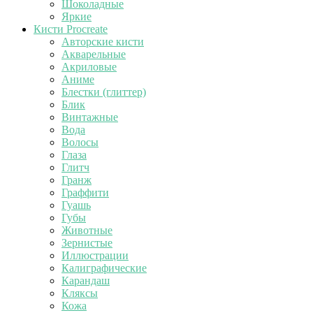
Шоколадные
Яркие
Кисти Procreate
Авторские кисти
Акварельные
Акриловые
Аниме
Блестки (глиттер)
Блик
Винтажные
Вода
Волосы
Глаза
Глитч
Гранж
Граффити
Гуашь
Губы
Животные
Зернистые
Иллюстрации
Калиграфические
Карандаш
Кляксы
Кожа