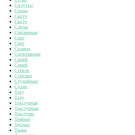
Силуэты
Синие
Скетч
Скетч
Следы
Смазанные
Снег
Снег
Солнце
Спортивные
Спрей
Спрей
Стекло
Стрелки
Студийные
Сухие
Тату
Тату
Текстурная
Текстурные
Текстуры
Темные
Теплые
Ткань