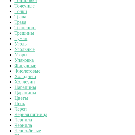
Тонировка
Точечные
Точки
Трава
Трава
Транспорт
Трещины
Туман
Уголь
Угольные
Узоры
Упаковка
Фигурные
Фиолетовые
Холодный
Хэллоуин
Царапины
Царапины
Цветы
Цепь
Череп
Черная пятница
Чернила
Чернила
Черно-белые