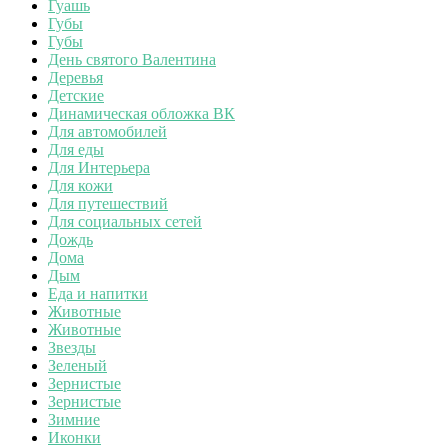
Гуашь
Губы
Губы
День святого Валентина
Деревья
Детские
Динамическая обложка ВК
Для автомобилей
Для еды
Для Интерьера
Для кожи
Для путешествий
Для социальных сетей
Дождь
Дома
Дым
Еда и напитки
Животные
Животные
Звезды
Зеленый
Зернистые
Зернистые
Зимние
Иконки