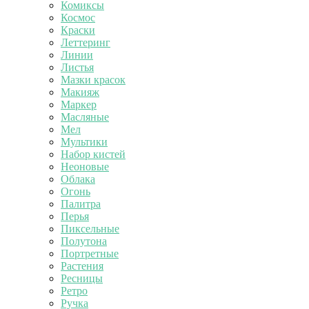
Комиксы
Космос
Краски
Леттеринг
Линии
Листья
Мазки красок
Макияж
Маркер
Масляные
Мел
Мультики
Набор кистей
Неоновые
Облака
Огонь
Палитра
Перья
Пиксельные
Полутона
Портретные
Растения
Ресницы
Ретро
Ручка