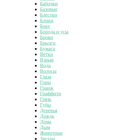
Бабочки
Базовые
Блестки
Блики
Боке
Борода и усы
Брови
Брызги
Бумага
Ветки
Взрыв
Вода
Волосы
Глаза
Горы
Гранж
Граффити
Грязь
Губы
Деревья
Дождь
Дома
Дым
Животные
Звезды