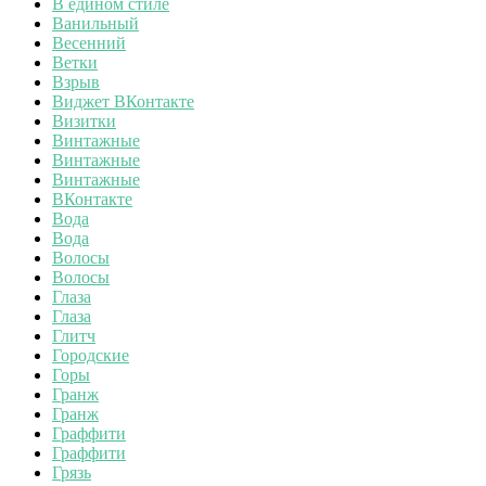
В едином стиле
Ванильный
Весенний
Ветки
Взрыв
Виджет ВКонтакте
Визитки
Винтажные
Винтажные
Винтажные
ВКонтакте
Вода
Вода
Волосы
Волосы
Глаза
Глаза
Глитч
Городские
Горы
Гранж
Гранж
Граффити
Граффити
Грязь