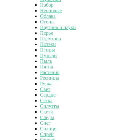
Набор
Неоновые
Облака
Огонь
Паутина и пауки
Перья
Полутона
Потеки
Птицы
Пузыри
Пыль
Пятна
Растения
Ресницы
Ручка
Свет
Сердце
Сетка
Силуэты
Скетч
Следы
Снег
Солнце
Спрей
Стекло