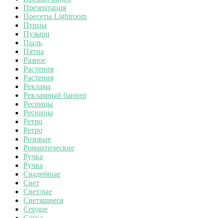
Презентация
Пресеты Lightroom
Птицы
Пузыри
Пыль
Пятна
Разное
Растения
Растения
Реклама
Рекламный баннер
Ресницы
Ресницы
Ретро
Ретро
Розовые
Романтические
Ручка
Ручка
Свадебные
Свет
Светлые
Светящиеся
Сердце
Сетка