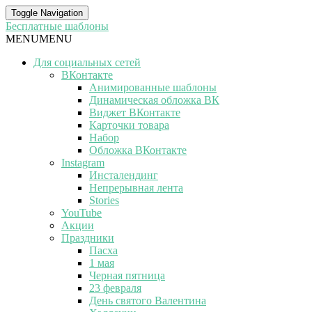
Toggle Navigation
Бесплатные шаблоны
MENU
MENU
Для социальных сетей
ВКонтакте
Анимированные шаблоны
Динамическая обложка ВК
Виджет ВКонтакте
Карточки товара
Набор
Обложка ВКонтакте
Instagram
Инсталендинг
Непрерывная лента
Stories
YouTube
Акции
Праздники
Пасха
1 мая
Черная пятница
23 февраля
День святого Валентина