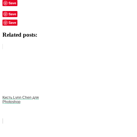
Save
Save
Save
Related posts:
Кисть Lynn Chen для
Photoshop