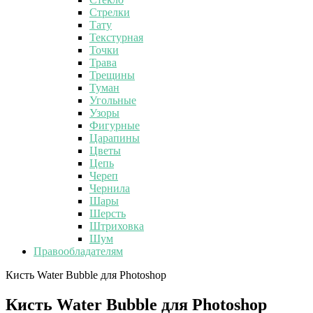
Стрелки
Тату
Текстурная
Точки
Трава
Трещины
Туман
Угольные
Узоры
Фигурные
Царапины
Цветы
Цепь
Череп
Чернила
Шары
Шерсть
Штриховка
Шум
Правообладателям
Кисть Water Bubble для Photoshop
Кисть Water Bubble для Photoshop