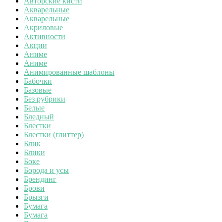
Авторские кисти
Акварельные
Акварельные
Акриловые
Активности
Акции
Аниме
Аниме
Анимированные шаблоны
Бабочки
Базовые
Без рубрики
Белые
Бледный
Блестки
Блестки (глиттер)
Блик
Блики
Боке
Борода и усы
Брендинг
Брови
Брызги
Бумага
Бумага