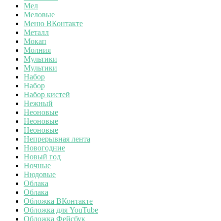
Мел
Меловые
Меню ВКонтакте
Металл
Мокап
Молния
Мультики
Мультики
Набор
Набор
Набор кистей
Нежный
Неоновые
Неоновые
Неоновые
Непрерывная лента
Новогодние
Новый год
Ночные
Нюдовые
Облака
Облака
Обложка ВКонтакте
Обложка для YouTube
Обложка Фейсбук