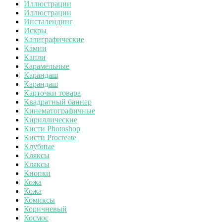
Иллюстрации
Иллюстрации
Инсталендинг
Искры
Калиграфические
Камни
Капли
Карамельные
Карандаш
Карандаш
Карточки товара
Квадратный баннер
Кинематографичные
Кириллические
Кисти Photoshop
Кисти Procreate
Клубные
Кляксы
Кляксы
Кнопки
Кожа
Кожа
Комиксы
Коричневый
Космос