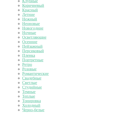
Клубные
Коричневый
Красный
Летние
Нежный
Неоновые
Новогодние
Ночные
Осветляющие
Осенние
Пейзажный
Персиковый
Пленка
Портретные
Ретро
Розовые
Романтические
Свадебные
Светлые
Студийные
Темные
Теплые
Тонировка
Холодный
Черно-белые