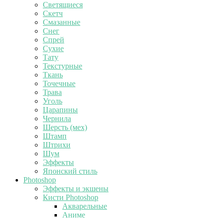
Светящиеся
Скетч
Смазанные
Снег
Спрей
Сухие
Тату
Текстурные
Ткань
Точечные
Трава
Уголь
Царапины
Чернила
Шерсть (мех)
Штамп
Штрихи
Шум
Эффекты
Японский стиль
Photoshop
Эффекты и экшены
Кисти Photoshop
Акварельные
Аниме