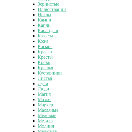
Зернистые
Иллюстрации
Искры
Камни
Капли
Карандаш
Кляксы
Кожа
Космос
Краска
Кресты
Кровь
Крылья
Кустарники
Листья
Лучи
Люди
Магия
Мазки
Маркер
Масляные
Меловые
Металл
Молния
Мультики