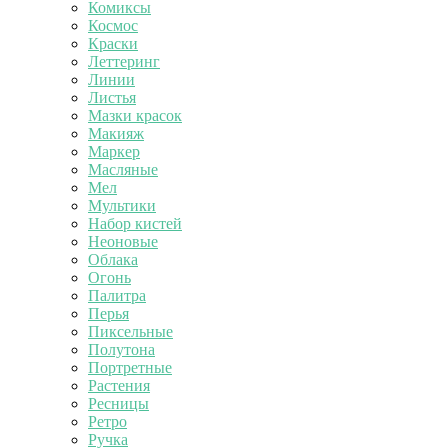
Комиксы
Космос
Краски
Леттеринг
Линии
Листья
Мазки красок
Макияж
Маркер
Масляные
Мел
Мультики
Набор кистей
Неоновые
Облака
Огонь
Палитра
Перья
Пиксельные
Полутона
Портретные
Растения
Ресницы
Ретро
Ручка