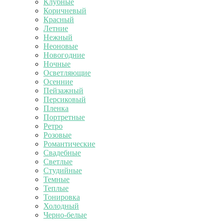
Клубные
Коричневый
Красный
Летние
Нежный
Неоновые
Новогодние
Ночные
Осветляющие
Осенние
Пейзажный
Персиковый
Пленка
Портретные
Ретро
Розовые
Романтические
Свадебные
Светлые
Студийные
Темные
Теплые
Тонировка
Холодный
Черно-белые