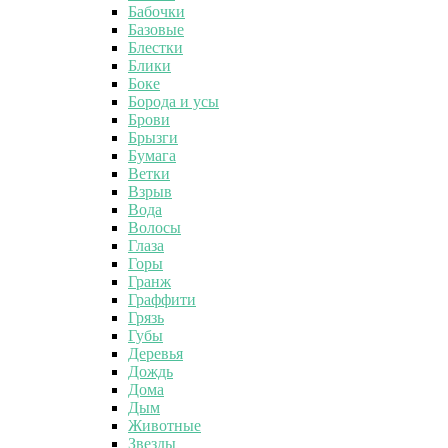
Бабочки
Базовые
Блестки
Блики
Боке
Борода и усы
Брови
Брызги
Бумага
Ветки
Взрыв
Вода
Волосы
Глаза
Горы
Гранж
Граффити
Грязь
Губы
Деревья
Дождь
Дома
Дым
Животные
Звезды