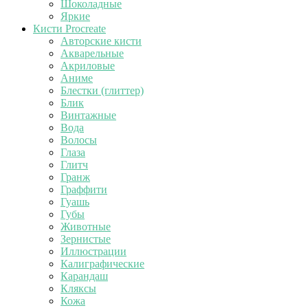
Шоколадные
Яркие
Кисти Procreate
Авторские кисти
Акварельные
Акриловые
Аниме
Блестки (глиттер)
Блик
Винтажные
Вода
Волосы
Глаза
Глитч
Гранж
Граффити
Гуашь
Губы
Животные
Зернистые
Иллюстрации
Калиграфические
Карандаш
Кляксы
Кожа