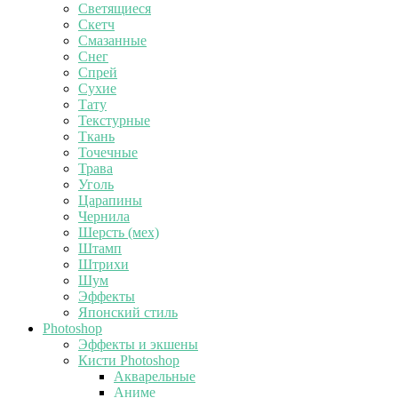
Светящиеся
Скетч
Смазанные
Снег
Спрей
Сухие
Тату
Текстурные
Ткань
Точечные
Трава
Уголь
Царапины
Чернила
Шерсть (мех)
Штамп
Штрихи
Шум
Эффекты
Японский стиль
Photoshop
Эффекты и экшены
Кисти Photoshop
Акварельные
Аниме