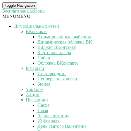
Toggle Navigation
Бесплатные шаблоны
MENU
MENU
Для социальных сетей
ВКонтакте
Анимированные шаблоны
Динамическая обложка ВК
Виджет ВКонтакте
Карточки товара
Набор
Обложка ВКонтакте
Instagram
Инсталендинг
Непрерывная лента
Stories
YouTube
Акции
Праздники
Пасха
1 мая
Черная пятница
23 февраля
День святого Валентина