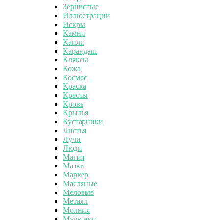
Зернистые
Иллюстрации
Искры
Камни
Капли
Карандаш
Кляксы
Кожа
Космос
Краска
Кресты
Кровь
Крылья
Кустарники
Листья
Лучи
Люди
Магия
Мазки
Маркер
Масляные
Меловые
Металл
Молния
Мультики