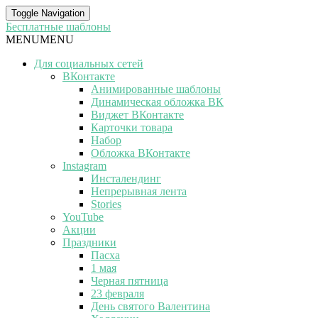
Toggle Navigation
Бесплатные шаблоны
MENU
MENU
Для социальных сетей
ВКонтакте
Анимированные шаблоны
Динамическая обложка ВК
Виджет ВКонтакте
Карточки товара
Набор
Обложка ВКонтакте
Instagram
Инсталендинг
Непрерывная лента
Stories
YouTube
Акции
Праздники
Пасха
1 мая
Черная пятница
23 февраля
День святого Валентина