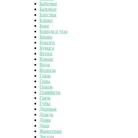
Бабочки
Базовые
Блестки
Блики
Боке
Борода и усы
Брови
Брызги
Бумага
Ветки
Взрыв
Вода
Волосы
Глаза
Горы
Гранж
Граффити
Грязь
Губы
Деревья
Дождь
Дома
Дым
Животные
Звезды