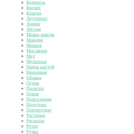
Комиксы
Космос
Краски
Леттеринг
Линии
Листья
Мазки красок
Макияж
Маркер
Масляные
Мел
Мультики
Набор кистей
Неоновые
Облака
Огонь
Палитра
Перья
Пиксельные
Полутона
Портретные
Растения
Ресницы
Ретро
Ручка