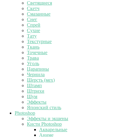
Светящиеся
Скетч
Смазанные
Снег
Спрей
Сухие
Тату
Текстурные
Ткань
Точечные
Трава
Уголь
Царапины
Чернила
Шерсть (мех)
Штамп
Штрихи
Шум
Эффекты
Японский стиль
Photoshop
Эффекты и экшены
Кисти Photoshop
Акварельные
Аниме