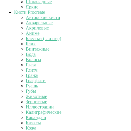
Шоколадные
Яркие
Кисти Procreate
Авторские кисти
Акварельные
Акриловые
Аниме
Блестки (глиттер)
Блик
Винтажные
Вода
Волосы
Глаза
Глитч
Гранж
Граффити
Гуашь
Губы
Животные
Зернистые
Иллюстрации
Калиграфические
Карандаш
Кляксы
Кожа