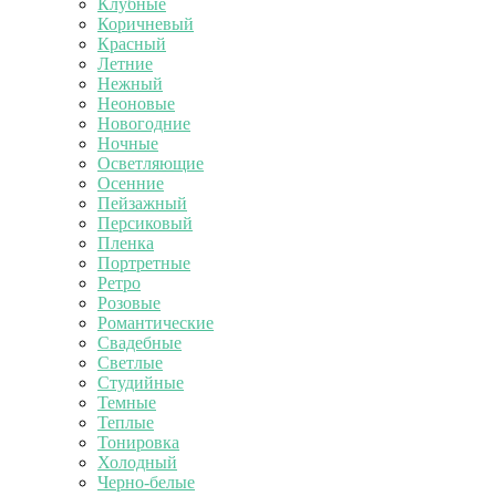
Клубные
Коричневый
Красный
Летние
Нежный
Неоновые
Новогодние
Ночные
Осветляющие
Осенние
Пейзажный
Персиковый
Пленка
Портретные
Ретро
Розовые
Романтические
Свадебные
Светлые
Студийные
Темные
Теплые
Тонировка
Холодный
Черно-белые