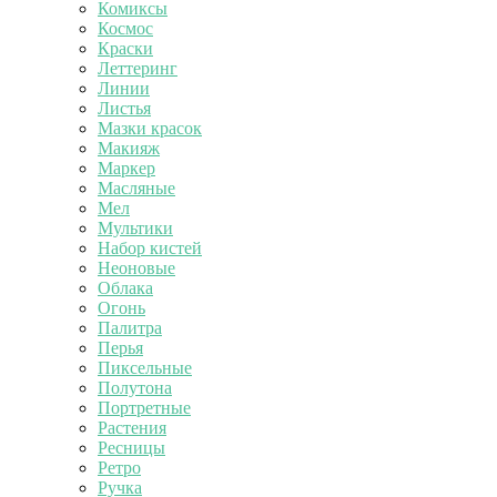
Комиксы
Космос
Краски
Леттеринг
Линии
Листья
Мазки красок
Макияж
Маркер
Масляные
Мел
Мультики
Набор кистей
Неоновые
Облака
Огонь
Палитра
Перья
Пиксельные
Полутона
Портретные
Растения
Ресницы
Ретро
Ручка