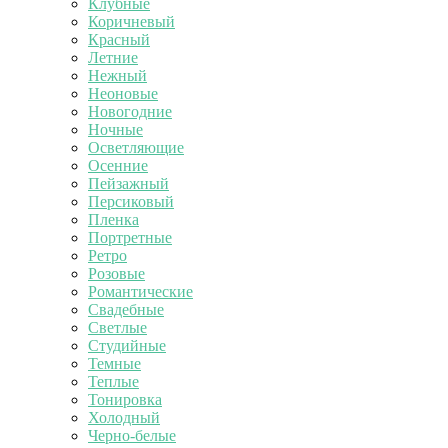
Клубные
Коричневый
Красный
Летние
Нежный
Неоновые
Новогодние
Ночные
Осветляющие
Осенние
Пейзажный
Персиковый
Пленка
Портретные
Ретро
Розовые
Романтические
Свадебные
Светлые
Студийные
Темные
Теплые
Тонировка
Холодный
Черно-белые