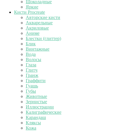
Шоколадные
Яркие
Кисти Procreate
Авторские кисти
Акварельные
Акриловые
Аниме
Блестки (глиттер)
Блик
Винтажные
Вода
Волосы
Глаза
Глитч
Гранж
Граффити
Гуашь
Губы
Животные
Зернистые
Иллюстрации
Калиграфические
Карандаш
Кляксы
Кожа