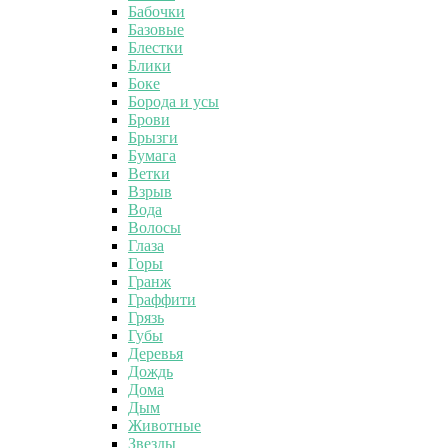
Бабочки
Базовые
Блестки
Блики
Боке
Борода и усы
Брови
Брызги
Бумага
Ветки
Взрыв
Вода
Волосы
Глаза
Горы
Гранж
Граффити
Грязь
Губы
Деревья
Дождь
Дома
Дым
Животные
Звезды