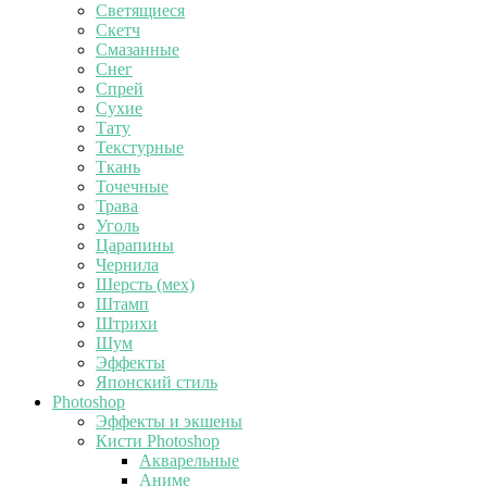
Светящиеся
Скетч
Смазанные
Снег
Спрей
Сухие
Тату
Текстурные
Ткань
Точечные
Трава
Уголь
Царапины
Чернила
Шерсть (мех)
Штамп
Штрихи
Шум
Эффекты
Японский стиль
Photoshop
Эффекты и экшены
Кисти Photoshop
Акварельные
Аниме