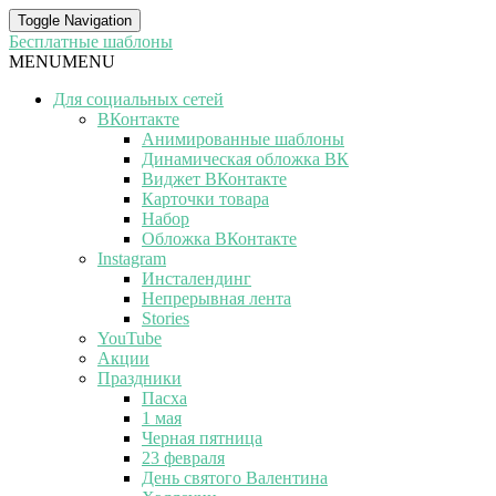
Toggle Navigation
Бесплатные шаблоны
MENU
MENU
Для социальных сетей
ВКонтакте
Анимированные шаблоны
Динамическая обложка ВК
Виджет ВКонтакте
Карточки товара
Набор
Обложка ВКонтакте
Instagram
Инсталендинг
Непрерывная лента
Stories
YouTube
Акции
Праздники
Пасха
1 мая
Черная пятница
23 февраля
День святого Валентина