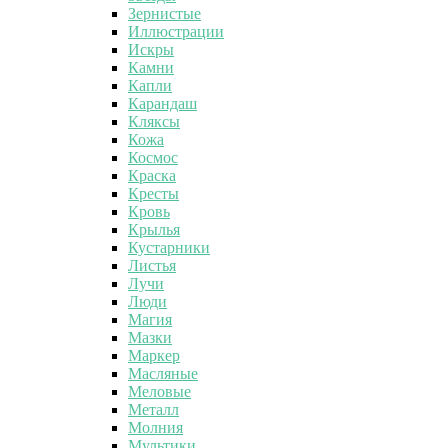
Зернистые
Иллюстрации
Искры
Камни
Капли
Карандаш
Кляксы
Кожа
Космос
Краска
Кресты
Кровь
Крылья
Кустарники
Листья
Лучи
Люди
Магия
Мазки
Маркер
Масляные
Меловые
Металл
Молния
Мультики