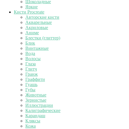
Шоколадные
Яркие
Кисти Procreate
Авторские кисти
Акварельные
Акриловые
Аниме
Блестки (глиттер)
Блик
Винтажные
Вода
Волосы
Глаза
Глитч
Гранж
Граффити
Гуашь
Губы
Животные
Зернистые
Иллюстрации
Калиграфические
Карандаш
Кляксы
Кожа