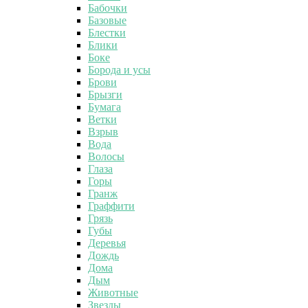
Бабочки
Базовые
Блестки
Блики
Боке
Борода и усы
Брови
Брызги
Бумага
Ветки
Взрыв
Вода
Волосы
Глаза
Горы
Гранж
Граффити
Грязь
Губы
Деревья
Дождь
Дома
Дым
Животные
Звезды