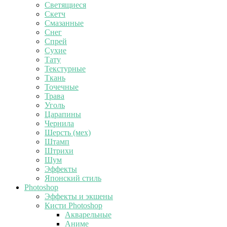
Светящиеся
Скетч
Смазанные
Снег
Спрей
Сухие
Тату
Текстурные
Ткань
Точечные
Трава
Уголь
Царапины
Чернила
Шерсть (мех)
Штамп
Штрихи
Шум
Эффекты
Японский стиль
Photoshop
Эффекты и экшены
Кисти Photoshop
Акварельные
Аниме