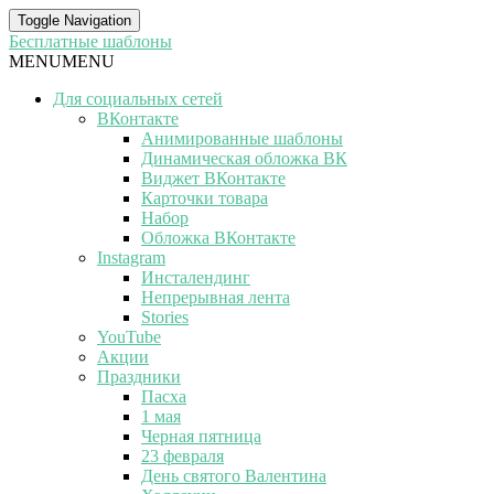
Toggle Navigation
Бесплатные шаблоны
MENU
MENU
Для социальных сетей
ВКонтакте
Анимированные шаблоны
Динамическая обложка ВК
Виджет ВКонтакте
Карточки товара
Набор
Обложка ВКонтакте
Instagram
Инсталендинг
Непрерывная лента
Stories
YouTube
Акции
Праздники
Пасха
1 мая
Черная пятница
23 февраля
День святого Валентина