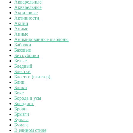
Акварельные
Акварельные
Акриловые
Активности
Акции
Аниме
Аниме
Анимированные шаблоны
Бабочки
Базовые
Без рубрики
Белые
Бледный
Блестки
Блестки (глиттер)
Блик
Блики
Боке
Борода и усы
Брендинг
Брови
Брызги
Бумага
Бумага
В едином стиле