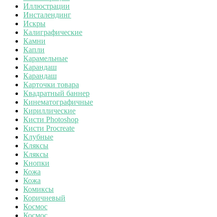
Иллюстрации
Инсталендинг
Искры
Калиграфические
Камни
Капли
Карамельные
Карандаш
Карандаш
Карточки товара
Квадратный баннер
Кинематографичные
Кириллические
Кисти Photoshop
Кисти Procreate
Клубные
Кляксы
Кляксы
Кнопки
Кожа
Кожа
Комиксы
Коричневый
Космос
Космос