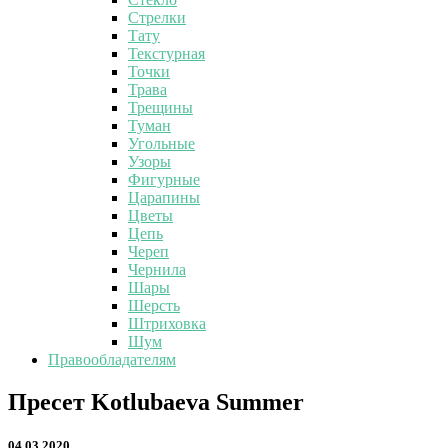
Стрелки
Тату
Текстурная
Точки
Трава
Трещины
Туман
Угольные
Узоры
Фигурные
Царапины
Цветы
Цепь
Череп
Чернила
Шары
Шерсть
Штриховка
Шум
Правообладателям
Пресет
Пресет Kotlubaeva Summer
Kotlubaeva
Summer
04.03.2020