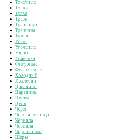
Точечные
Точки
Трава
Трава
Транспорт
Трещины
Туман
Уголь
Угольные
Узоры
Упаковка
Фигурные
Фиолетовые
Холодный
Хэллоуин
Царапины
Царапины
Цветы
Цепь
Череп
Черная пятница
Чернила
Чернила
Черно-белые
Шары