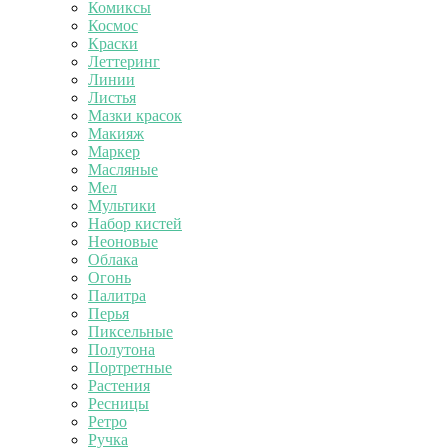
Комиксы
Космос
Краски
Леттеринг
Линии
Листья
Мазки красок
Макияж
Маркер
Масляные
Мел
Мультики
Набор кистей
Неоновые
Облака
Огонь
Палитра
Перья
Пиксельные
Полутона
Портретные
Растения
Ресницы
Ретро
Ручка