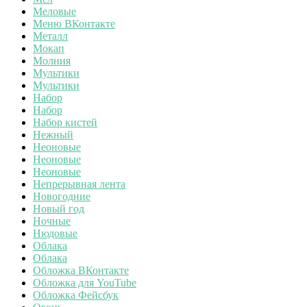
Меловые
Меню ВКонтакте
Металл
Мокап
Молния
Мультики
Мультики
Набор
Набор
Набор кистей
Нежный
Неоновые
Неоновые
Неоновые
Непрерывная лента
Новогодние
Новый год
Ночные
Нюдовые
Облака
Облака
Обложка ВКонтакте
Обложка для YouTube
Обложка Фейсбук