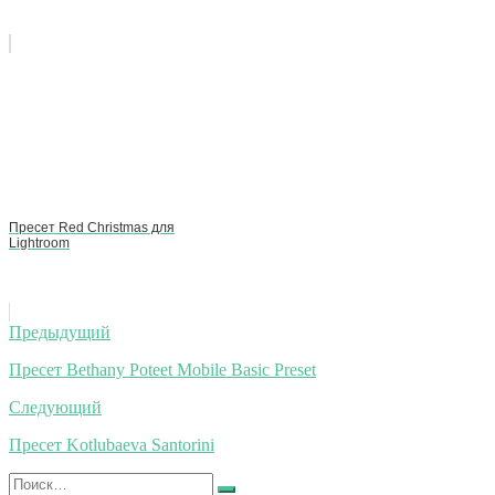
Пресет Red Christmas для
Lightroom
Навигация
Предыдущий
по
Пресет Bethany Poteet Mobile Basic Preset
записям
Следующий
Пресет Kotlubaeva Santorini
Искать: