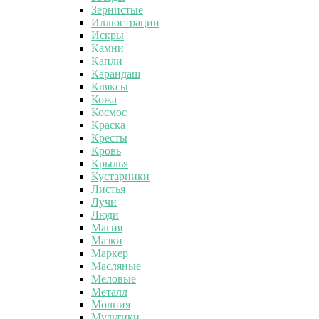
Зернистые
Иллюстрации
Искры
Камни
Капли
Карандаш
Кляксы
Кожа
Космос
Краска
Кресты
Кровь
Крылья
Кустарники
Листья
Лучи
Люди
Магия
Мазки
Маркер
Масляные
Меловые
Металл
Молния
Мультики