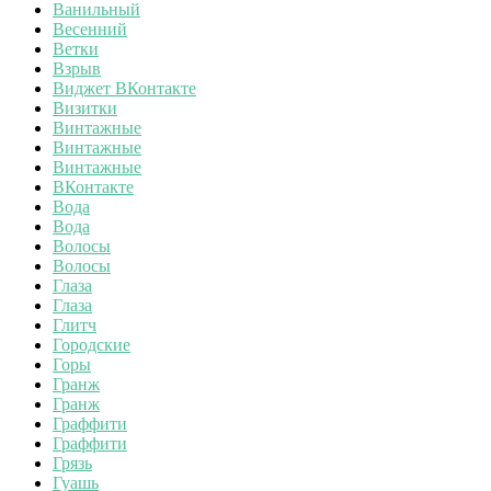
Ванильный
Весенний
Ветки
Взрыв
Виджет ВКонтакте
Визитки
Винтажные
Винтажные
Винтажные
ВКонтакте
Вода
Вода
Волосы
Волосы
Глаза
Глаза
Глитч
Городские
Горы
Гранж
Гранж
Граффити
Граффити
Грязь
Гуашь