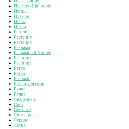
Презентация
Пресеты Lightroom
Птицы
Пузыри
Пыль
Пятна
Разное
Растения
Растения
Реклама
Рекламный баннер
Ресницы
Ресницы
Ретро
Ретро
Розовые
Романтические
Ручка
Ручка
Свадебные
Свет
Светлые
Светящиеся
Сердце
Сетка