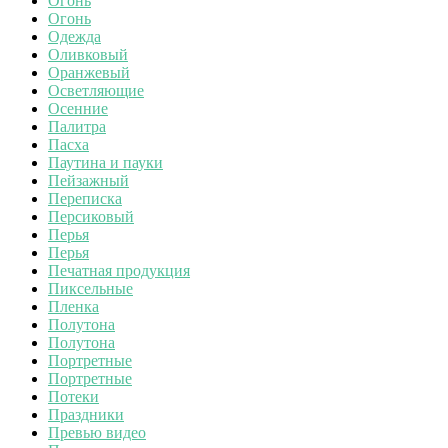
Огонь
Огонь
Одежда
Оливковый
Оранжевый
Осветляющие
Осенние
Палитра
Пасха
Паутина и пауки
Пейзажный
Переписка
Персиковый
Перья
Перья
Печатная продукция
Пиксельные
Пленка
Полутона
Полутона
Портретные
Портретные
Потеки
Праздники
Превью видео