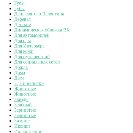
Губы
Губы
День святого Валентина
Деревья
Детские
Динамическая обложка ВК
Для автомобилей
Для еды
Для Интерьера
Для кожи
Для путешествий
Для социальных сетей
Дождь
Дома
Дым
Еда и напитки
Животные
Животные
Звезды
Зеленый
Зернистые
Зернистые
Зимние
Иконки
Иллюстрации