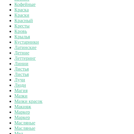
Кофейные
Краска
Краски
Красный
Кресты
Кровь
Крылья
Кустарники
Латинские
Летние
Леттеринг
Линии
Листья
Листья
Лучи
Люди
Магия
Мазки
Мазки красок
Макияж
Маркер
Маркер
Масляные
Масляные
Мел