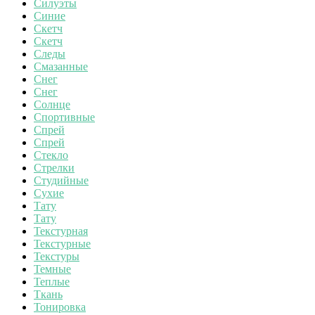
Силуэты
Синие
Скетч
Скетч
Следы
Смазанные
Снег
Снег
Солнце
Спортивные
Спрей
Спрей
Стекло
Стрелки
Студийные
Сухие
Тату
Тату
Текстурная
Текстурные
Текстуры
Темные
Теплые
Ткань
Тонировка