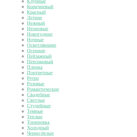
Клубные
Коричневый
Красный
Летние
Нежный
Неоновые
Новогодние
Ночные
Осветляющие
Осенние
Пейзажный
Персиковый
Пленка
Портретные
Ретро
Розовые
Романтические
Свадебные
Светлые
Студийные
Темные
Теплые
Тонировка
Холодный
Черно-белые