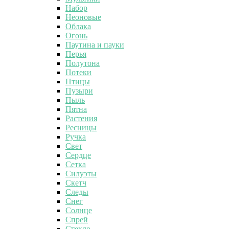
Набор
Неоновые
Облака
Огонь
Паутина и пауки
Перья
Полутона
Потеки
Птицы
Пузыри
Пыль
Пятна
Растения
Ресницы
Ручка
Свет
Сердце
Сетка
Силуэты
Скетч
Следы
Снег
Солнце
Спрей
Стекло