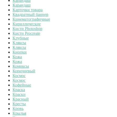
Карандаш
Карандаш
Карточки товара
Квадратный баннер
Кинематографичные
Кириллические
Кисти Photoshop
Кисти Procreate
Клубные
Кляксы
Кляксы
Кнопки
Кожа
Кожа
Комиксы
Коричневый
Космос
Космос
Кофейные
Краска
Краски
Красный
Кресты
Кровь
Крылья