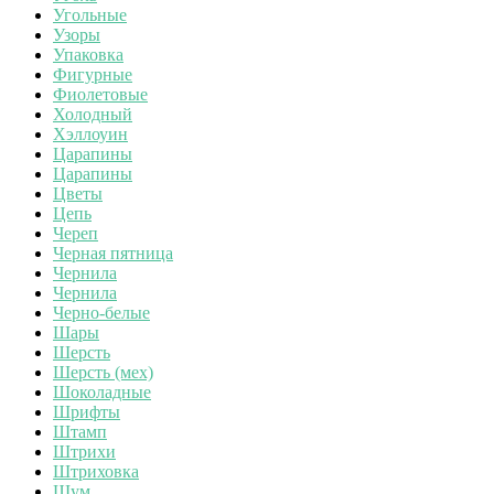
Угольные
Узоры
Упаковка
Фигурные
Фиолетовые
Холодный
Хэллоуин
Царапины
Царапины
Цветы
Цепь
Череп
Черная пятница
Чернила
Чернила
Черно-белые
Шары
Шерсть
Шерсть (мех)
Шоколадные
Шрифты
Штамп
Штрихи
Штриховка
Шум