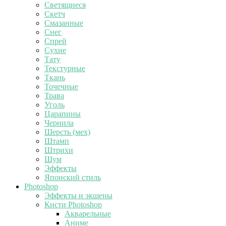
Светящиеся
Скетч
Смазанные
Снег
Спрей
Сухие
Тату
Текстурные
Ткань
Точечные
Трава
Уголь
Царапины
Чернила
Шерсть (мех)
Штамп
Штрихи
Шум
Эффекты
Японский стиль
Photoshop
Эффекты и экшены
Кисти Photoshop
Акварельные
Аниме