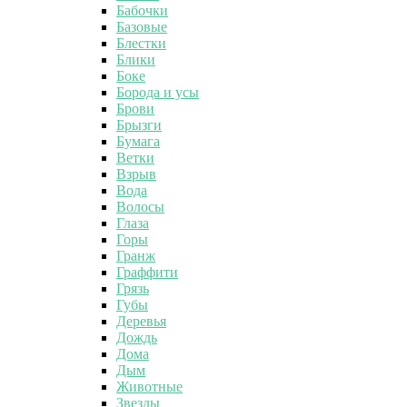
Бабочки
Базовые
Блестки
Блики
Боке
Борода и усы
Брови
Брызги
Бумага
Ветки
Взрыв
Вода
Волосы
Глаза
Горы
Гранж
Граффити
Грязь
Губы
Деревья
Дождь
Дома
Дым
Животные
Звезды