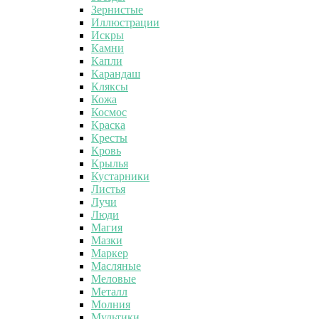
Зернистые
Иллюстрации
Искры
Камни
Капли
Карандаш
Кляксы
Кожа
Космос
Краска
Кресты
Кровь
Крылья
Кустарники
Листья
Лучи
Люди
Магия
Мазки
Маркер
Масляные
Меловые
Металл
Молния
Мультики