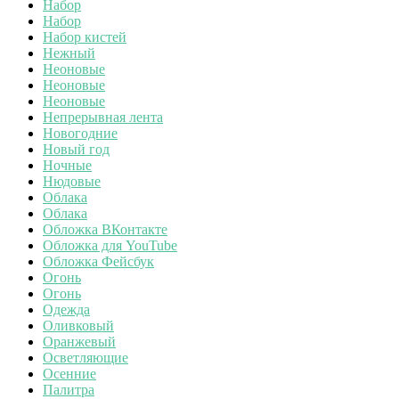
Набор
Набор
Набор кистей
Нежный
Неоновые
Неоновые
Неоновые
Непрерывная лента
Новогодние
Новый год
Ночные
Нюдовые
Облака
Облака
Обложка ВКонтакте
Обложка для YouTube
Обложка Фейсбук
Огонь
Огонь
Одежда
Оливковый
Оранжевый
Осветляющие
Осенние
Палитра