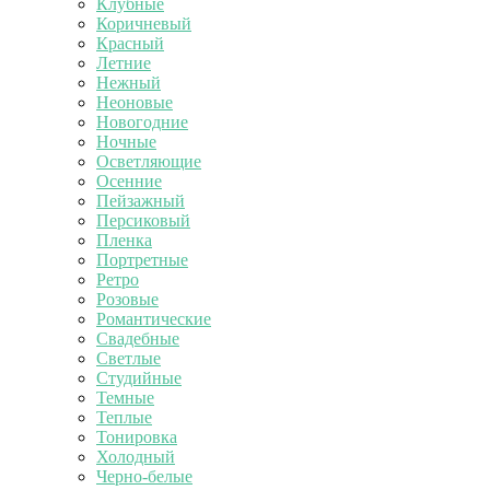
Клубные
Коричневый
Красный
Летние
Нежный
Неоновые
Новогодние
Ночные
Осветляющие
Осенние
Пейзажный
Персиковый
Пленка
Портретные
Ретро
Розовые
Романтические
Свадебные
Светлые
Студийные
Темные
Теплые
Тонировка
Холодный
Черно-белые