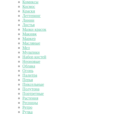
Комиксы
Космос
Краски
Леттеринг
Линии
Листья
Мазки красок
Макияж
Маркер
Масляные
Мел
Мультики
Набор кистей
Неоновые
Облака
Огонь
Палитра
Перья
Пиксельные
Полутона
Портретные
Растения
Ресницы
Ретро
Ручка