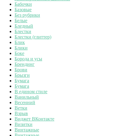
Бабочки
Базовые
Без рубрики
Белые
Бледный
Блестки
Блестки (глиттер)
Блик
Блики
Боке
Борода и усы
Брендинг
Брови
Брызги
Бумага
Бумага
В едином стиле
Ванильный
Весенний
Ветки
Взрыв
Виджет ВКонтакте
Визитки
Винтажные
Винтажные