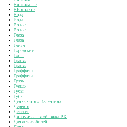
Винтажные
ВКонтакте
Вода
Вода
Волосы
Волосы
Глаза
Глаза
Глитч
Городские
Горы
Гранж
Гранж
Граффити
Граффити
Грязь
Гуашь
Губы
Губы
День святого Валентина
Деревья
Детские
Динамическая обложка ВК
Для автомобилей
Для еды