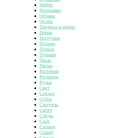
Набор
Неоновые
Облака
Огонь
Паутина и пауки
Перья
Полутона
Потеки
Птицы
Пузыри
Пыль
Пятна
Растения
Ресницы
Ручка
Свет
Сердце
Сетка
Силуэты
Скетч
Следы
Снег
Солнце
Спрей
Стекло