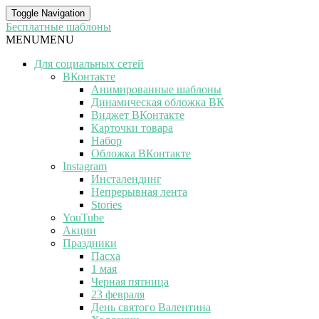
Toggle Navigation
Бесплатные шаблоны
MENU
MENU
Для социальных сетей
ВКонтакте
Анимированные шаблоны
Динамическая обложка ВК
Виджет ВКонтакте
Карточки товара
Набор
Обложка ВКонтакте
Instagram
Инсталендинг
Непрерывная лента
Stories
YouTube
Акции
Праздники
Пасха
1 мая
Черная пятница
23 февраля
День святого Валентина