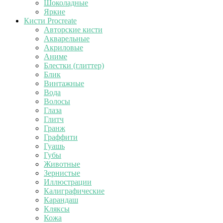
Шоколадные
Яркие
Кисти Procreate
Авторские кисти
Акварельные
Акриловые
Аниме
Блестки (глиттер)
Блик
Винтажные
Вода
Волосы
Глаза
Глитч
Гранж
Граффити
Гуашь
Губы
Животные
Зернистые
Иллюстрации
Калиграфические
Карандаш
Кляксы
Кожа