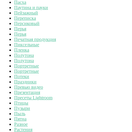
Пасха
Паутина и пауки
Пейзажный
Переписка
Персиковый
Перья
Перья
Печатная продукция
Пиксельные
Пленка
Полутона
Полутона
Портретные
Портретные
Потеки
Праздники
Превью видео
Презентация
Пресеты Lightroom
Птицы
Пузыри
Пыль
Пятна
Разное
Растения