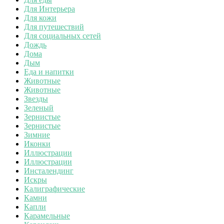
Для Интерьера
Для кожи
Для путешествий
Для социальных сетей
Дождь
Дома
Дым
Еда и напитки
Животные
Животные
Звезды
Зеленый
Зернистые
Зернистые
Зимние
Иконки
Иллюстрации
Иллюстрации
Инсталендинг
Искры
Калиграфические
Камни
Капли
Карамельные