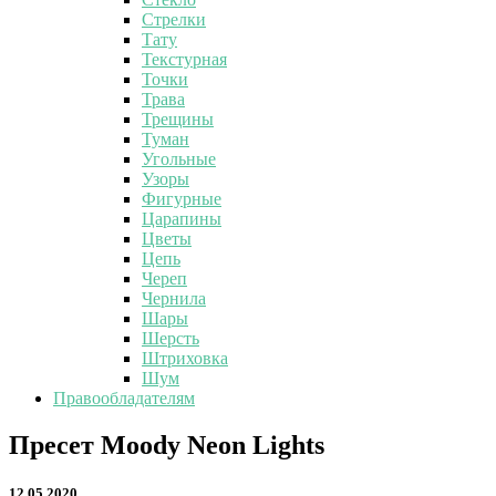
Стрелки
Тату
Текстурная
Точки
Трава
Трещины
Туман
Угольные
Узоры
Фигурные
Царапины
Цветы
Цепь
Череп
Чернила
Шары
Шерсть
Штриховка
Шум
Правообладателям
Пресет
Пресет Moody Neon Lights
Moody
Neon
12.05.2020