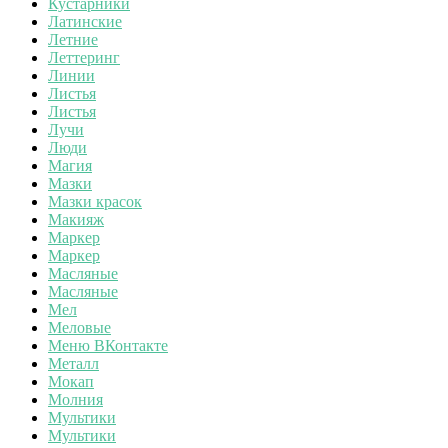
Кустарники
Латинские
Летние
Леттеринг
Линии
Листья
Листья
Лучи
Люди
Магия
Мазки
Мазки красок
Макияж
Маркер
Маркер
Масляные
Масляные
Мел
Меловые
Меню ВКонтакте
Металл
Мокап
Молния
Мультики
Мультики