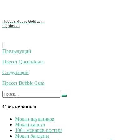
Пресет Rustic Gold для
Lightroom
Навигация
Предыдущий
по
Пресет Queenstown
записям
Следующий
Пресет Bubble Gum
Искать:
Найти
Свежие записи
Мокап наушников
Мокап капсул
100+ мокапов постера
Мокап банданы