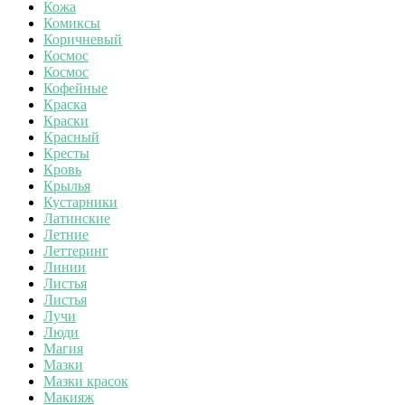
Кожа
Комиксы
Коричневый
Космос
Космос
Кофейные
Краска
Краски
Красный
Кресты
Кровь
Крылья
Кустарники
Латинские
Летние
Леттеринг
Линии
Листья
Листья
Лучи
Люди
Магия
Мазки
Мазки красок
Макияж