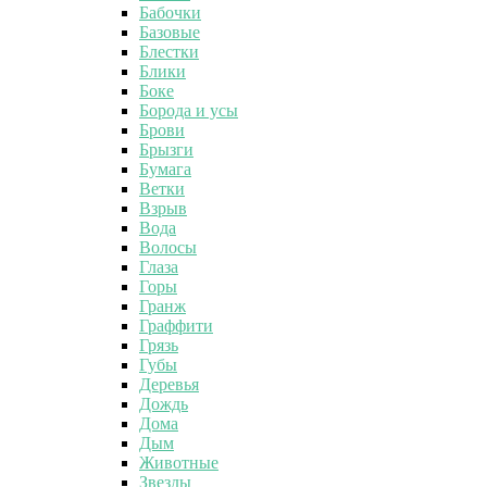
Бабочки
Базовые
Блестки
Блики
Боке
Борода и усы
Брови
Брызги
Бумага
Ветки
Взрыв
Вода
Волосы
Глаза
Горы
Гранж
Граффити
Грязь
Губы
Деревья
Дождь
Дома
Дым
Животные
Звезды