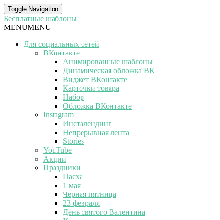
Toggle Navigation
Бесплатные шаблоны
MENU
MENU
Для социальных сетей
ВКонтакте
Анимированные шаблоны
Динамическая обложка ВК
Виджет ВКонтакте
Карточки товара
Набор
Обложка ВКонтакте
Instagram
Инсталендинг
Непрерывная лента
Stories
YouTube
Акции
Праздники
Пасха
1 мая
Черная пятница
23 февраля
День святого Валентина