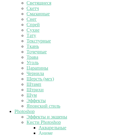
Светящиеся
Скетч
Смазанные
Снег
Спрей
Сухие
Тату
Текстурные
Ткань
Точечные
Трава
Уголь
Царапины
Чернила
Шерсть (мех)
Штамп
Штрихи
Шум
Эффекты
Японский стиль
Photoshop
Эффекты и экшены
Кисти Photoshop
Акварельные
Аниме