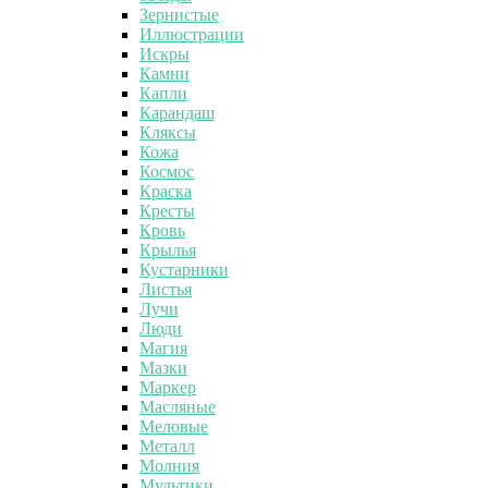
Зернистые
Иллюстрации
Искры
Камни
Капли
Карандаш
Кляксы
Кожа
Космос
Краска
Кресты
Кровь
Крылья
Кустарники
Листья
Лучи
Люди
Магия
Мазки
Маркер
Масляные
Меловые
Металл
Молния
Мультики