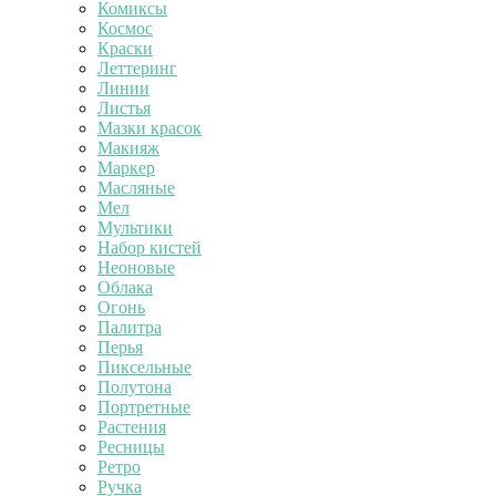
Комиксы
Космос
Краски
Леттеринг
Линии
Листья
Мазки красок
Макияж
Маркер
Масляные
Мел
Мультики
Набор кистей
Неоновые
Облака
Огонь
Палитра
Перья
Пиксельные
Полутона
Портретные
Растения
Ресницы
Ретро
Ручка