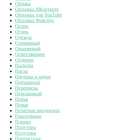
Облака
Обложка ВКонтакте
Обложка для YouTube
Обложка Фейсбук
Огонь
Огонь
Одежда
Оливковый
Оранжевый
Осветляющие
Осенние
Палитра
Пасха
Паутина и пауки
Пейзажный
Переписка
Персиковый
Перья
Перья
Печатная продукция
Пиксельные
Пленка
Полутона
Полутона
Портретные