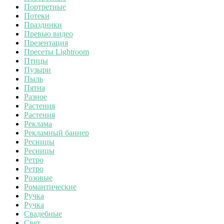
Портретные
Потеки
Праздники
Превью видео
Презентация
Пресеты Lightroom
Птицы
Пузыри
Пыль
Пятна
Разное
Растения
Растения
Реклама
Рекламный баннер
Ресницы
Ресницы
Ретро
Ретро
Розовые
Романтические
Ручка
Ручка
Свадебные
Свет