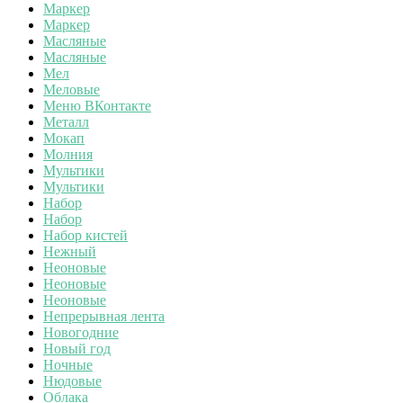
Маркер
Маркер
Масляные
Масляные
Мел
Меловые
Меню ВКонтакте
Металл
Мокап
Молния
Мультики
Мультики
Набор
Набор
Набор кистей
Нежный
Неоновые
Неоновые
Неоновые
Непрерывная лента
Новогодние
Новый год
Ночные
Нюдовые
Облака