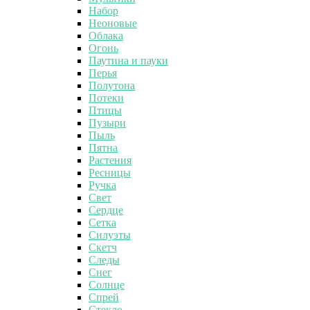
Набор
Неоновые
Облака
Огонь
Паутина и пауки
Перья
Полутона
Потеки
Птицы
Пузыри
Пыль
Пятна
Растения
Ресницы
Ручка
Свет
Сердце
Сетка
Силуэты
Скетч
Следы
Снег
Солнце
Спрей
Стекло