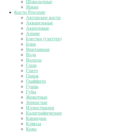
Шоколадные
Яркие
Кисти Procreate
Авторские кисти
Акварельные
Акриловые
Аниме
Блестки (глиттер)
Блик
Винтажные
Вода
Волосы
Глаза
Глитч
Гранж
Граффити
Гуашь
Губы
Животные
Зернистые
Иллюстрации
Калиграфические
Карандаш
Кляксы
Кожа