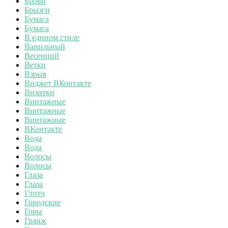
Брови
Брызги
Бумага
Бумага
В едином стиле
Ванильный
Весенний
Ветки
Взрыв
Виджет ВКонтакте
Визитки
Винтажные
Винтажные
Винтажные
ВКонтакте
Вода
Вода
Волосы
Волосы
Глаза
Глаза
Глитч
Городские
Горы
Гранж