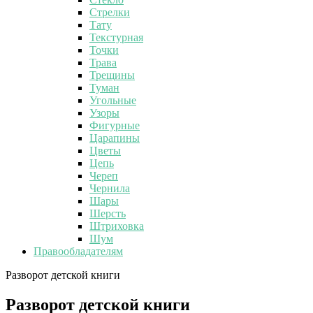
Стрелки
Тату
Текстурная
Точки
Трава
Трещины
Туман
Угольные
Узоры
Фигурные
Царапины
Цветы
Цепь
Череп
Чернила
Шары
Шерсть
Штриховка
Шум
Правообладателям
Разворот детской книги
Разворот детской книги