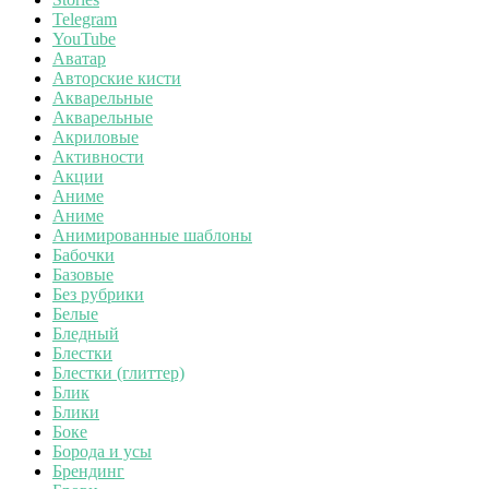
Telegram
YouTube
Аватар
Авторские кисти
Акварельные
Акварельные
Акриловые
Активности
Акции
Аниме
Аниме
Анимированные шаблоны
Бабочки
Базовые
Без рубрики
Белые
Бледный
Блестки
Блестки (глиттер)
Блик
Блики
Боке
Борода и усы
Брендинг