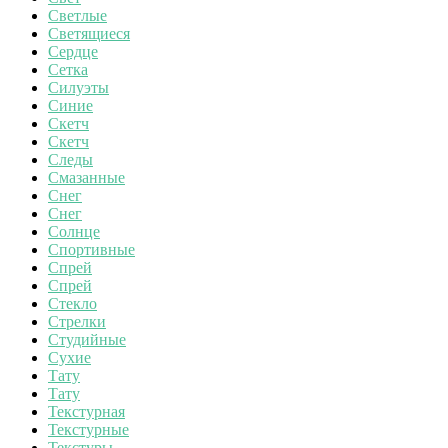
Светлые
Светящиеся
Сердце
Сетка
Силуэты
Синие
Скетч
Скетч
Следы
Смазанные
Снег
Снег
Солнце
Спортивные
Спрей
Спрей
Стекло
Стрелки
Студийные
Сухие
Тату
Тату
Текстурная
Текстурные
Текстуры