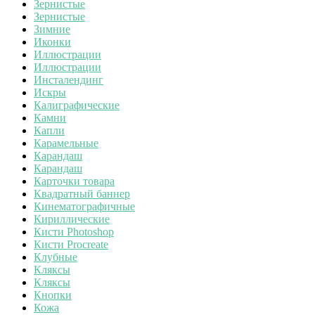
Зернистые
Зернистые
Зимние
Иконки
Иллюстрации
Иллюстрации
Инсталендинг
Искры
Калиграфические
Камни
Капли
Карамельные
Карандаш
Карандаш
Карточки товара
Квадратный баннер
Кинематографичные
Кириллические
Кисти Photoshop
Кисти Procreate
Клубные
Кляксы
Кляксы
Кнопки
Кожа