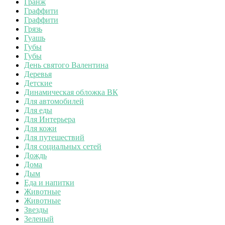
Гранж
Граффити
Граффити
Грязь
Гуашь
Губы
Губы
День святого Валентина
Деревья
Детские
Динамическая обложка ВК
Для автомобилей
Для еды
Для Интерьера
Для кожи
Для путешествий
Для социальных сетей
Дождь
Дома
Дым
Еда и напитки
Животные
Животные
Звезды
Зеленый