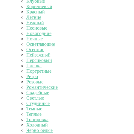
Клубные
Коричневый
Красный
Летние
Нежный
Неоновые
Новогодние
Ночные
Осветляющие
Осенние
Пейзажный
Персиковый
Пленка
Портретные
Ретро
Розовые
Романтические
Свадебные
Светлые
Студийные
Темные
Теплые
Тонировка
Холодный
Черно-белые