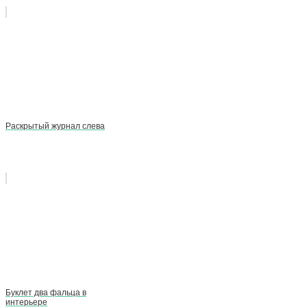
Раскрытый журнал слева
Буклет два фальца в
интерьере