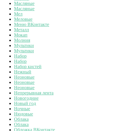
Масляные
Масляные
Мел
Меловые
Меню ВКонтакте
Металл
Мокап
Молния
Мультики
Мультики
Набор
Набор
Набор кистей
Нежный
Неоновые
Неоновые
Неоновые
Непрерывная лента
Новогодние
Новый год
Ночные
Нюдовые
Облака
Облака
Обложка ВКонтакте