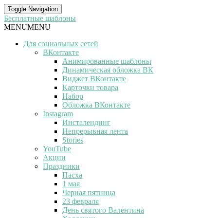
Toggle Navigation
Бесплатные шаблоны
MENU
MENU
Для социальных сетей
ВКонтакте
Анимированные шаблоны
Динамическая обложка ВК
Виджет ВКонтакте
Карточки товара
Набор
Обложка ВКонтакте
Instagram
Инсталендинг
Непрерывная лента
Stories
YouTube
Акции
Праздники
Пасха
1 мая
Черная пятница
23 февраля
День святого Валентина