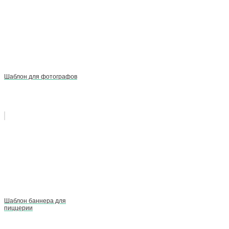
Шаблон для фотографов
Шаблон баннера для
пиццерии