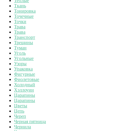
Теплые
Ткань
Тонировка
Точечные
Точки
Трава
Трава
Транспорт
Трещины
Туман
Уголь
Угольные
Узоры
Упаковка
Фигурные
Фиолетовые
Холодный
Хэллоуин
Царапины
Царапины
Цветы
Цепь
Череп
Черная пятница
Чернила