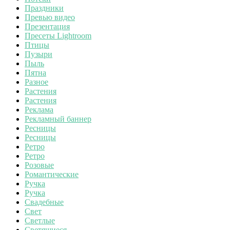
Праздники
Превью видео
Презентация
Пресеты Lightroom
Птицы
Пузыри
Пыль
Пятна
Разное
Растения
Растения
Реклама
Рекламный баннер
Ресницы
Ресницы
Ретро
Ретро
Розовые
Романтические
Ручка
Ручка
Свадебные
Свет
Светлые
Светящиеся