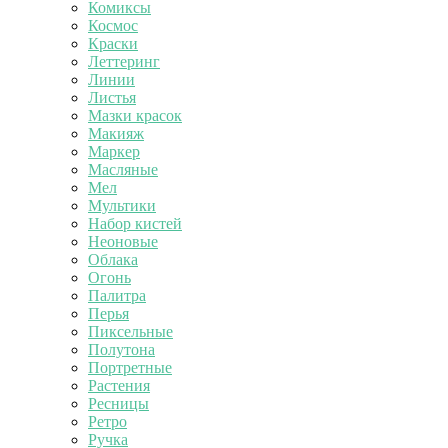
Комиксы
Космос
Краски
Леттеринг
Линии
Листья
Мазки красок
Макияж
Маркер
Масляные
Мел
Мультики
Набор кистей
Неоновые
Облака
Огонь
Палитра
Перья
Пиксельные
Полутона
Портретные
Растения
Ресницы
Ретро
Ручка