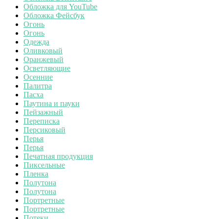
Обложка для YouTube
Обложка Фейсбук
Огонь
Огонь
Одежда
Оливковый
Оранжевый
Осветляющие
Осенние
Палитра
Пасха
Паутина и пауки
Пейзажный
Переписка
Персиковый
Перья
Перья
Печатная продукция
Пиксельные
Пленка
Полутона
Полутона
Портретные
Портретные
Потеки