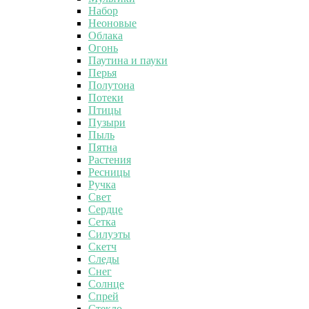
Набор
Неоновые
Облака
Огонь
Паутина и пауки
Перья
Полутона
Потеки
Птицы
Пузыри
Пыль
Пятна
Растения
Ресницы
Ручка
Свет
Сердце
Сетка
Силуэты
Скетч
Следы
Снег
Солнце
Спрей
Стекло