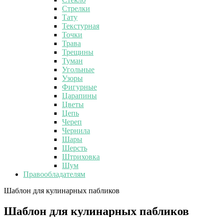
Стрелки
Тату
Текстурная
Точки
Трава
Трещины
Туман
Угольные
Узоры
Фигурные
Царапины
Цветы
Цепь
Череп
Чернила
Шары
Шерсть
Штриховка
Шум
Правообладателям
Шаблон для кулинарных пабликов
Шаблон для кулинарных пабликов