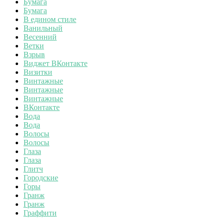
Бумага
Бумага
В едином стиле
Ванильный
Весенний
Ветки
Взрыв
Виджет ВКонтакте
Визитки
Винтажные
Винтажные
Винтажные
ВКонтакте
Вода
Вода
Волосы
Волосы
Глаза
Глаза
Глитч
Городские
Горы
Гранж
Гранж
Граффити