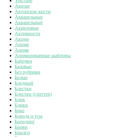
YouTube
Аватар
Авторские кисти
Акварельные
Акварельные
Акриловые
Активности
Акции
Аниме
Аниме
Анимированные шаблоны
Бабочки
Базовые
Без рубрики
Белые
Бледный
Блестки
Блестки (глиттер)
Блик
Блики
Боке
Борода и усы
Брендинг
Брови
Брызги