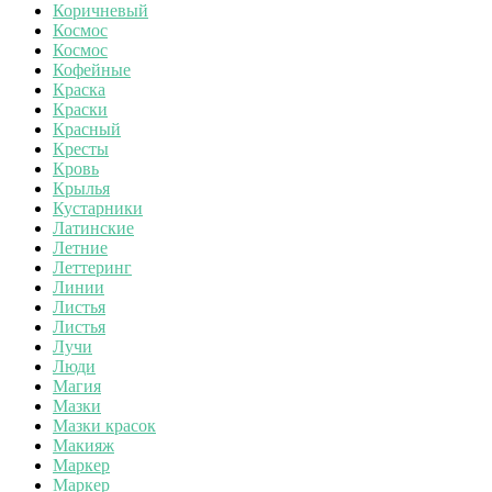
Коричневый
Космос
Космос
Кофейные
Краска
Краски
Красный
Кресты
Кровь
Крылья
Кустарники
Латинские
Летние
Леттеринг
Линии
Листья
Листья
Лучи
Люди
Магия
Мазки
Мазки красок
Макияж
Маркер
Маркер