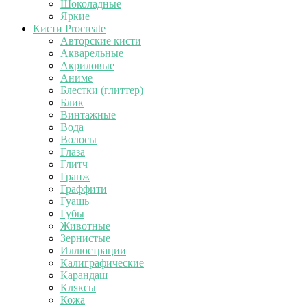
Шоколадные
Яркие
Кисти Procreate
Авторские кисти
Акварельные
Акриловые
Аниме
Блестки (глиттер)
Блик
Винтажные
Вода
Волосы
Глаза
Глитч
Гранж
Граффити
Гуашь
Губы
Животные
Зернистые
Иллюстрации
Калиграфические
Карандаш
Кляксы
Кожа