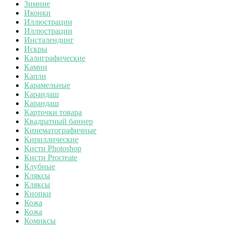
Зимние
Иконки
Иллюстрации
Иллюстрации
Инсталендинг
Искры
Калиграфические
Камни
Капли
Карамельные
Карандаш
Карандаш
Карточки товара
Квадратный баннер
Кинематографичные
Кириллические
Кисти Photoshop
Кисти Procreate
Клубные
Кляксы
Кляксы
Кнопки
Кожа
Кожа
Комиксы