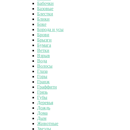
Бабочки
Базовые
Блестки
Блики
Боке
Борода и усы
Брови
Брызги
Бумага
Ветки
Взрыв
Вода
Волосы
Глаза
Горы
Гранж
Граффити
Грязь
Губы
Деревья
Дождь
Дома
Дым
Животные
Звезды