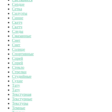
Сердце
Сетка
Силуэты
Синие
Скетч
Скетч
Следы
Смазанные
Снег
Снег
Солнце
Спортивные
Спрей
Спрей
Стекло
Стрелки
Студийные
Сухие
Тату
Тату
Текстурная
Текстурные
Текстуры
Темные