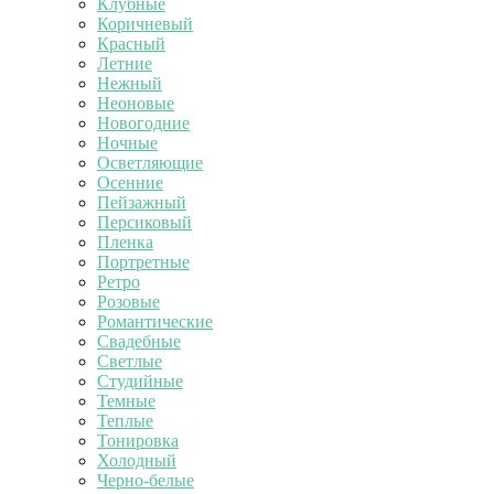
Клубные
Коричневый
Красный
Летние
Нежный
Неоновые
Новогодние
Ночные
Осветляющие
Осенние
Пейзажный
Персиковый
Пленка
Портретные
Ретро
Розовые
Романтические
Свадебные
Светлые
Студийные
Темные
Теплые
Тонировка
Холодный
Черно-белые