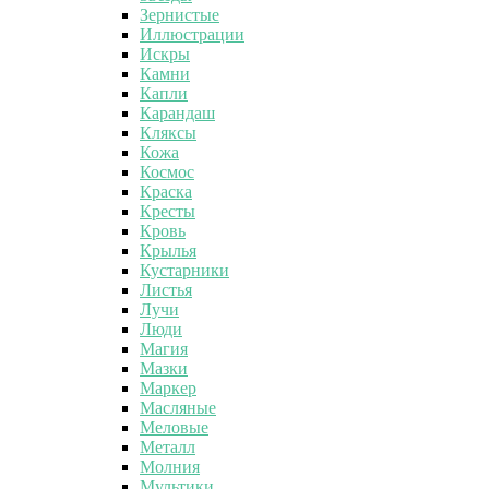
Зернистые
Иллюстрации
Искры
Камни
Капли
Карандаш
Кляксы
Кожа
Космос
Краска
Кресты
Кровь
Крылья
Кустарники
Листья
Лучи
Люди
Магия
Мазки
Маркер
Масляные
Меловые
Металл
Молния
Мультики