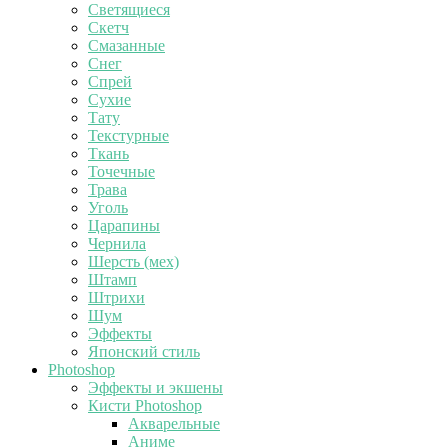
Светящиеся
Скетч
Смазанные
Снег
Спрей
Сухие
Тату
Текстурные
Ткань
Точечные
Трава
Уголь
Царапины
Чернила
Шерсть (мех)
Штамп
Штрихи
Шум
Эффекты
Японский стиль
Photoshop
Эффекты и экшены
Кисти Photoshop
Акварельные
Аниме