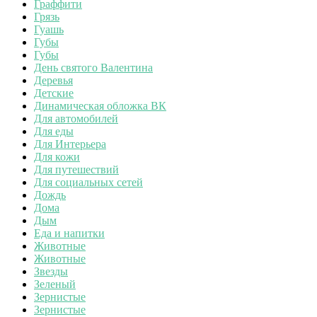
Граффити
Грязь
Гуашь
Губы
Губы
День святого Валентина
Деревья
Детские
Динамическая обложка ВК
Для автомобилей
Для еды
Для Интерьера
Для кожи
Для путешествий
Для социальных сетей
Дождь
Дома
Дым
Еда и напитки
Животные
Животные
Звезды
Зеленый
Зернистые
Зернистые