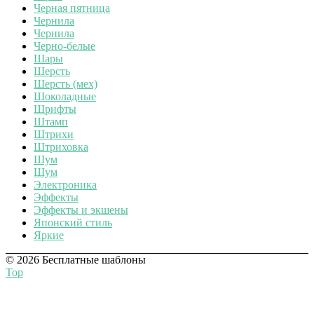
Черная пятница
Чернила
Чернила
Черно-белые
Шары
Шерсть
Шерсть (мех)
Шоколадные
Шрифты
Штамп
Штрихи
Штриховка
Шум
Шум
Электроника
Эффекты
Эффекты и экшены
Японский стиль
Яркие
© 2026 Бесплатные шаблоны
Top