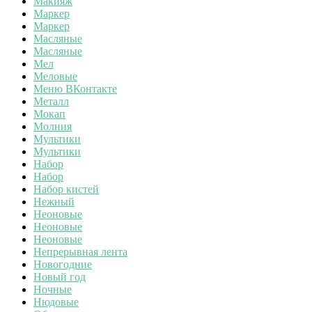
Макияж
Маркер
Маркер
Масляные
Масляные
Мел
Меловые
Меню ВКонтакте
Металл
Мокап
Молния
Мультики
Мультики
Набор
Набор
Набор кистей
Нежный
Неоновые
Неоновые
Неоновые
Непрерывная лента
Новогодние
Новый год
Ночные
Нюдовые