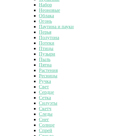
Набор
Неоновые
Облака
Огонь
Паутина и пауки
Перья
Полутона
Потеки
Птицы
Пузыри
Пыль
Пятна
Растения
Ресницы
Ручка
Свет
Сердце
Сетка
Силуэты
Скетч
Следы
Снег
Солнце
Спрей
Стекло