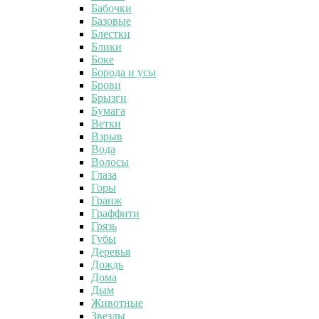
Бабочки
Базовые
Блестки
Блики
Боке
Борода и усы
Брови
Брызги
Бумага
Ветки
Взрыв
Вода
Волосы
Глаза
Горы
Гранж
Граффити
Грязь
Губы
Деревья
Дождь
Дома
Дым
Животные
Звезды