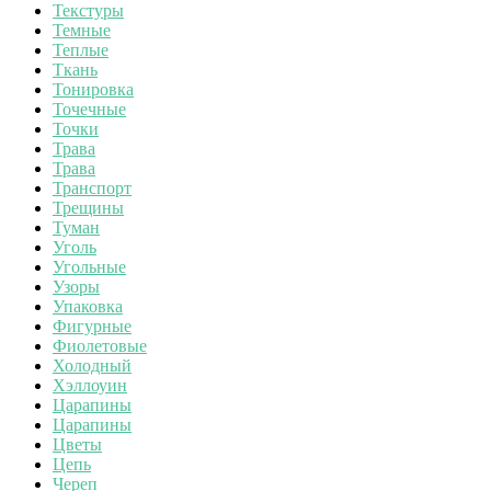
Текстуры
Темные
Теплые
Ткань
Тонировка
Точечные
Точки
Трава
Трава
Транспорт
Трещины
Туман
Уголь
Угольные
Узоры
Упаковка
Фигурные
Фиолетовые
Холодный
Хэллоуин
Царапины
Царапины
Цветы
Цепь
Череп