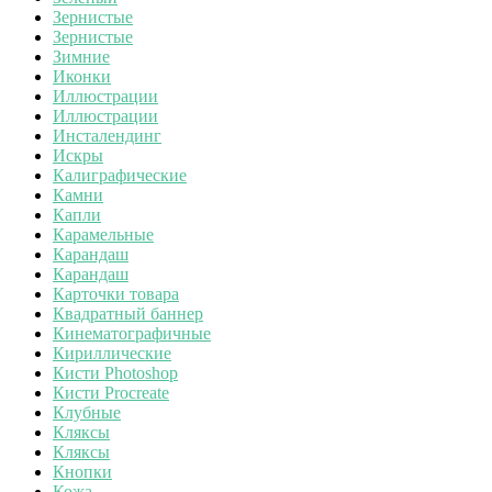
Зернистые
Зернистые
Зимние
Иконки
Иллюстрации
Иллюстрации
Инсталендинг
Искры
Калиграфические
Камни
Капли
Карамельные
Карандаш
Карандаш
Карточки товара
Квадратный баннер
Кинематографичные
Кириллические
Кисти Photoshop
Кисти Procreate
Клубные
Кляксы
Кляксы
Кнопки
Кожа