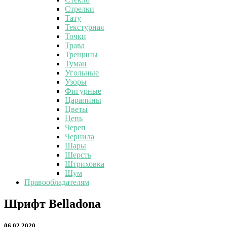
Стрелки
Тату
Текстурная
Точки
Трава
Трещины
Туман
Угольные
Узоры
Фигурные
Царапины
Цветы
Цепь
Череп
Чернила
Шары
Шерсть
Штриховка
Шум
Правообладателям
Шрифт
Шрифт Belladona
Belladona
06.02.2020