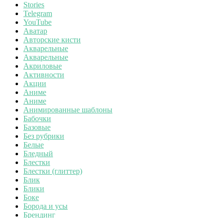
Stories
Telegram
YouTube
Аватар
Авторские кисти
Акварельные
Акварельные
Акриловые
Активности
Акции
Аниме
Аниме
Анимированные шаблоны
Бабочки
Базовые
Без рубрики
Белые
Бледный
Блестки
Блестки (глиттер)
Блик
Блики
Боке
Борода и усы
Брендинг