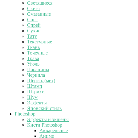
Светящиеся
Скетч
Смазанные
Снег
Спрей
Сухие
Тату
Текстурные
Ткань
Точечные
Трава
Уголь
Царапины
Чернила
Шерсть (мех)
Штамп
Штрихи
Шум
Эффекты
Японский стиль
Photoshop
Эффекты и экшены
Кисти Photoshop
Акварельные
Аниме