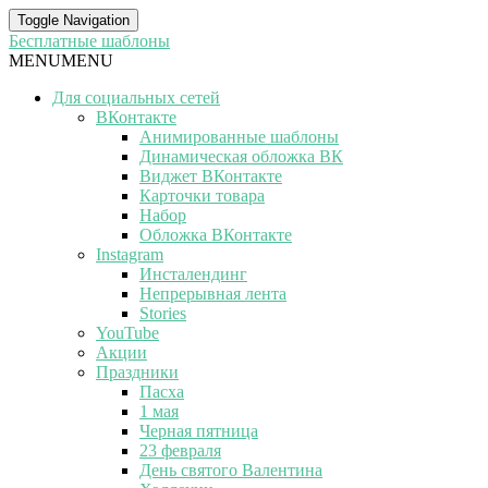
Toggle Navigation
Бесплатные шаблоны
MENU
MENU
Для социальных сетей
ВКонтакте
Анимированные шаблоны
Динамическая обложка ВК
Виджет ВКонтакте
Карточки товара
Набор
Обложка ВКонтакте
Instagram
Инсталендинг
Непрерывная лента
Stories
YouTube
Акции
Праздники
Пасха
1 мая
Черная пятница
23 февраля
День святого Валентина