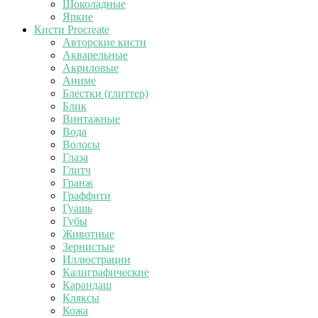
Шоколадные
Яркие
Кисти Procreate
Авторские кисти
Акварельные
Акриловые
Аниме
Блестки (глиттер)
Блик
Винтажные
Вода
Волосы
Глаза
Глитч
Гранж
Граффити
Гуашь
Губы
Животные
Зернистые
Иллюстрации
Калиграфические
Карандаш
Кляксы
Кожа