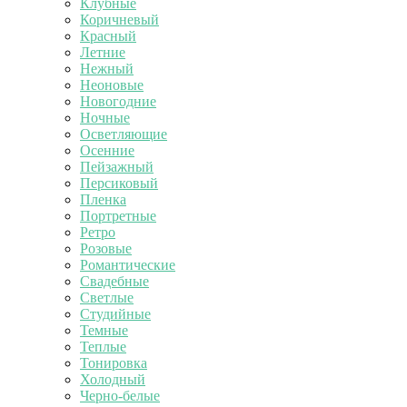
Клубные
Коричневый
Красный
Летние
Нежный
Неоновые
Новогодние
Ночные
Осветляющие
Осенние
Пейзажный
Персиковый
Пленка
Портретные
Ретро
Розовые
Романтические
Свадебные
Светлые
Студийные
Темные
Теплые
Тонировка
Холодный
Черно-белые