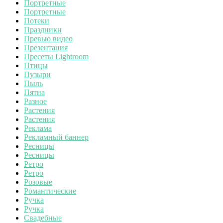
Портретные
Портретные
Потеки
Праздники
Превью видео
Презентация
Пресеты Lightroom
Птицы
Пузыри
Пыль
Пятна
Разное
Растения
Растения
Реклама
Рекламный баннер
Ресницы
Ресницы
Ретро
Ретро
Розовые
Романтические
Ручка
Ручка
Свадебные