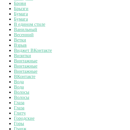
Брови
Брызги
Бумага
Бумага
В едином стиле
Ванильный
Весенний
Ветки
Взрыв
Виджет ВКонтакте
Визитки
Винтажные
Винтажные
Винтажные
ВКонтакте
Вода
Вода
Волосы
Волосы
Глаза
Глаза
Глитч
Городские
Горы
Гранж