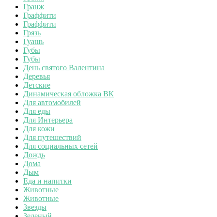
Гранж
Граффити
Граффити
Грязь
Гуашь
Губы
Губы
День святого Валентина
Деревья
Детские
Динамическая обложка ВК
Для автомобилей
Для еды
Для Интерьера
Для кожи
Для путешествий
Для социальных сетей
Дождь
Дома
Дым
Еда и напитки
Животные
Животные
Звезды
Зеленый