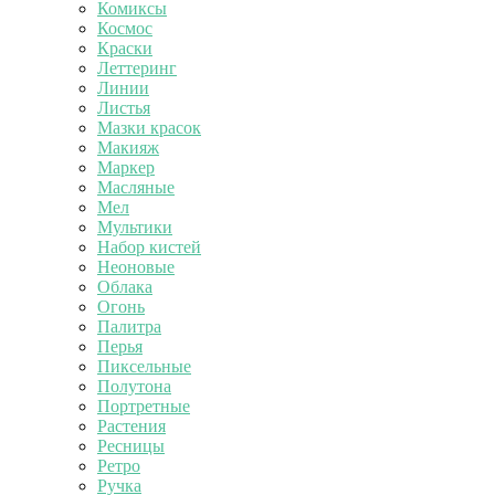
Комиксы
Космос
Краски
Леттеринг
Линии
Листья
Мазки красок
Макияж
Маркер
Масляные
Мел
Мультики
Набор кистей
Неоновые
Облака
Огонь
Палитра
Перья
Пиксельные
Полутона
Портретные
Растения
Ресницы
Ретро
Ручка