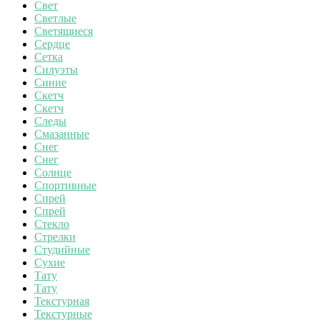
Свет
Светлые
Светящиеся
Сердце
Сетка
Силуэты
Синие
Скетч
Скетч
Следы
Смазанные
Снег
Снег
Солнце
Спортивные
Спрей
Спрей
Стекло
Стрелки
Студийные
Сухие
Тату
Тату
Текстурная
Текстурные