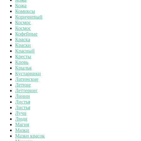
Кожа
Комиксы
Коричневый
Космос
Космос
Кофейные
Краска
Краски
Красный
Кресты
Кровь
Крылья
Кустарники
Латинские
Летние
Леттеринг
Линии
Листья
Листья
Лучи
Люди
Магия
Мазки
Мазки красок