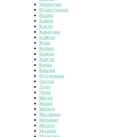
Зернистые
Иллюстрации
Искры
Камни
Капли
Карандаш
Кляксы
Кожа
Космос
Краска
Кресты
Кровь
Крылья
Кустарники
Листья
Лучи
Люди
Магия
Мазки
Маркер
Масляные
Меловые
Металл
Молния
Мультики