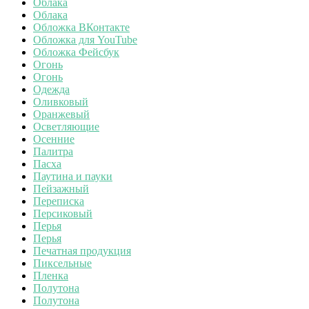
Облака
Облака
Обложка ВКонтакте
Обложка для YouTube
Обложка Фейсбук
Огонь
Огонь
Одежда
Оливковый
Оранжевый
Осветляющие
Осенние
Палитра
Пасха
Паутина и пауки
Пейзажный
Переписка
Персиковый
Перья
Перья
Печатная продукция
Пиксельные
Пленка
Полутона
Полутона