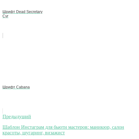
Шрифт Dead Secretary
Cyr
Шрифт Cabana
Навигация
Предыдущий
по
Шаблон Инстаграм для бьюти мастеров: маникюр, салон
красоты, шугаринг, визажист
записям