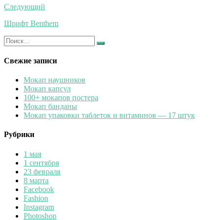
Следующий
Шрифт Benthem
Искать:
Найти
Свежие записи
Мокап наушников
Мокап капсул
100+ мокапов постера
Мокап банданы
Мокап упаковки таблеток и витаминов — 17 штук
Рубрики
1 мая
1 сентября
23 февраля
8 марта
Facebook
Fashion
Instagram
Photoshop