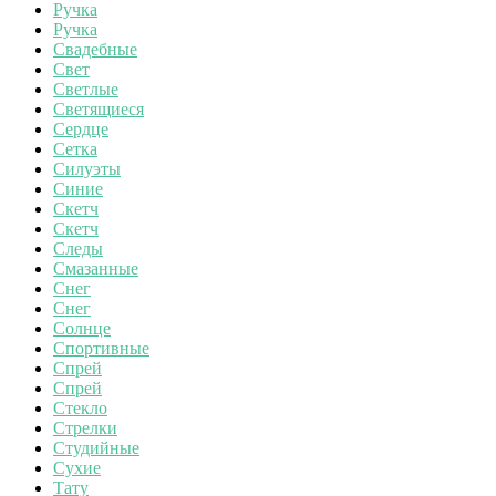
Ручка
Ручка
Свадебные
Свет
Светлые
Светящиеся
Сердце
Сетка
Силуэты
Синие
Скетч
Скетч
Следы
Смазанные
Снег
Снег
Солнце
Спортивные
Спрей
Спрей
Стекло
Стрелки
Студийные
Сухие
Тату