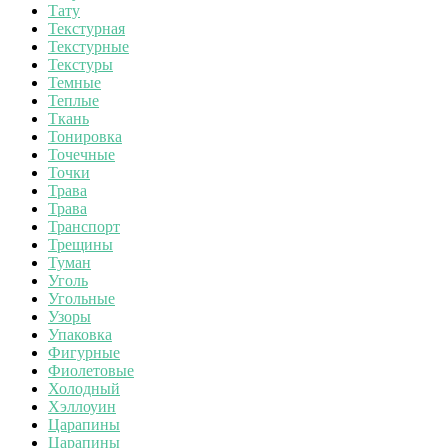
Тату
Текстурная
Текстурные
Текстуры
Темные
Теплые
Ткань
Тонировка
Точечные
Точки
Трава
Трава
Транспорт
Трещины
Туман
Уголь
Угольные
Узоры
Упаковка
Фигурные
Фиолетовые
Холодный
Хэллоуин
Царапины
Царапины