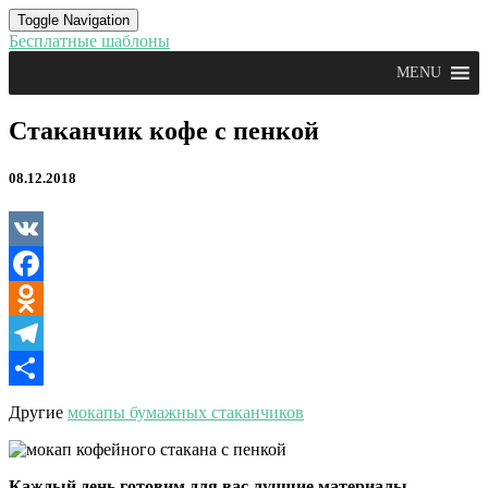
Toggle Navigation
Бесплатные шаблоны
MENU
Стаканчик
Стаканчик кофе с пенкой
кофе
с
08.12.2018
пенкой
VK
Facebook
Odnoklassniki
Telegram
Отправить
Другие
мокапы бумажных стаканчиков
Каждый день готовим для вас лучшие материалы.