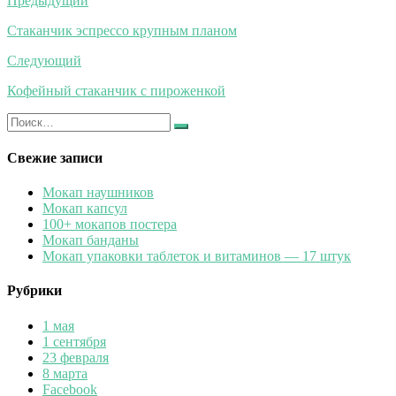
Навигация
Предыдущий
по
Стаканчик эспрессо крупным планом
записям
Следующий
Кофейный стаканчик с пироженкой
Искать:
Найти
Свежие записи
Мокап наушников
Мокап капсул
100+ мокапов постера
Мокап банданы
Мокап упаковки таблеток и витаминов — 17 штук
Рубрики
1 мая
1 сентября
23 февраля
8 марта
Facebook