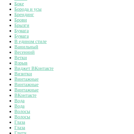
Боке
Борода и усы
Брендинг
Брови
Брызги
Бумага
Бумага
В едином стиле
Ванильный
Весенний
Ветки
Взрыв
Виджет ВКонтакте
Визитки
Винтажные
Винтажные
Винтажные
ВКонтакте
Вода
Вода
Волосы
Волосы
Глаза
Глаза
Глитч