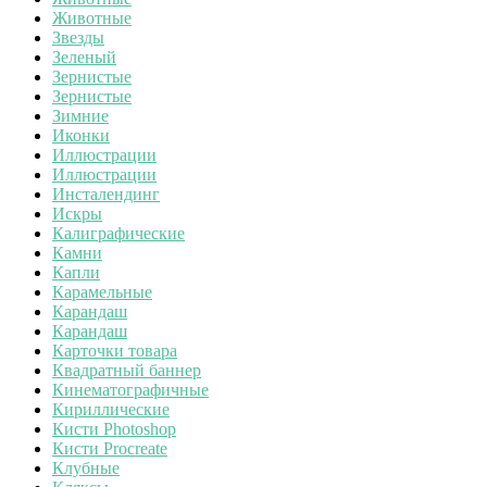
Животные
Звезды
Зеленый
Зернистые
Зернистые
Зимние
Иконки
Иллюстрации
Иллюстрации
Инсталендинг
Искры
Калиграфические
Камни
Капли
Карамельные
Карандаш
Карандаш
Карточки товара
Квадратный баннер
Кинематографичные
Кириллические
Кисти Photoshop
Кисти Procreate
Клубные