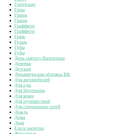
Городские
Горы
Гранж
Гранж
Граффити
Граффити
Грязь
Гуашь
Губы
Губы
День святого Валентина
Деревья
Детские
Динамическая обложка ВК
Для автомобилей
Для еды
Для Интерьера
Для кожи
Для путешествий
Для социальных сетей
Дождь
Дома
Дым
Еда и напитки
Животные