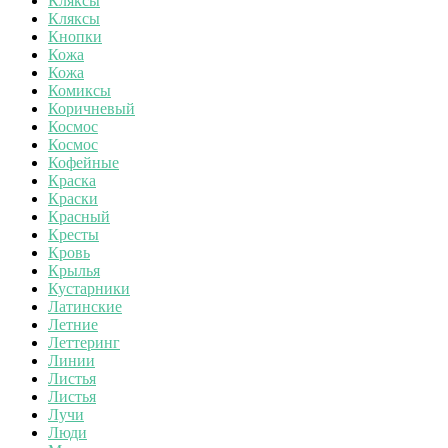
Кляксы
Кляксы
Кнопки
Кожа
Кожа
Комиксы
Коричневый
Космос
Космос
Кофейные
Краска
Краски
Красный
Кресты
Кровь
Крылья
Кустарники
Латинские
Летние
Леттеринг
Линии
Листья
Листья
Лучи
Люди