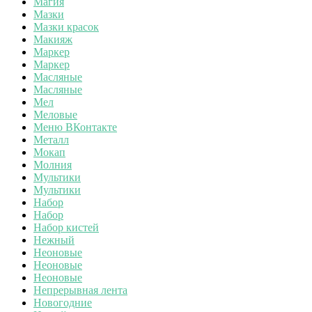
Магия
Мазки
Мазки красок
Макияж
Маркер
Маркер
Масляные
Масляные
Мел
Меловые
Меню ВКонтакте
Металл
Мокап
Молния
Мультики
Мультики
Набор
Набор
Набор кистей
Нежный
Неоновые
Неоновые
Неоновые
Непрерывная лента
Новогодние