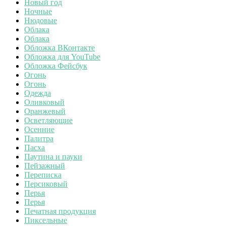
Новый год
Ночные
Нюдовые
Облака
Облака
Обложка ВКонтакте
Обложка для YouTube
Обложка Фейсбук
Огонь
Огонь
Одежда
Оливковый
Оранжевый
Осветляющие
Осенние
Палитра
Пасха
Паутина и пауки
Пейзажный
Переписка
Персиковый
Перья
Перья
Печатная продукция
Пиксельные