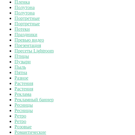
Пленка
Полутона
Полутона
Портретные
Портретные
Потеки
Праздники
Превью видео
Презентация
Пресеты Lightroom
Птицы
Пузыри
Пыль
Пятна
Разное
Растения
Растения
Реклама
Рекламный баннер
Ресницы
Ресницы
Ретро
Ретро
Розовые
Романтические