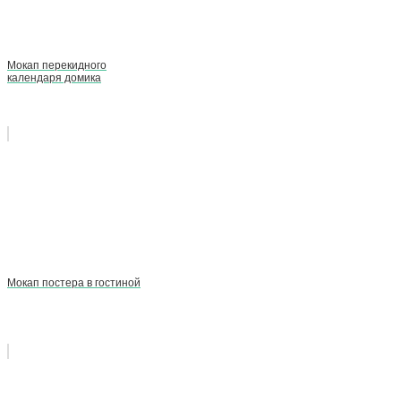
Мокап перекидного
календаря домика
Мокап постера в гостиной