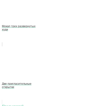
Мокап трех развернутых
худи
Две пригласительные
открытки