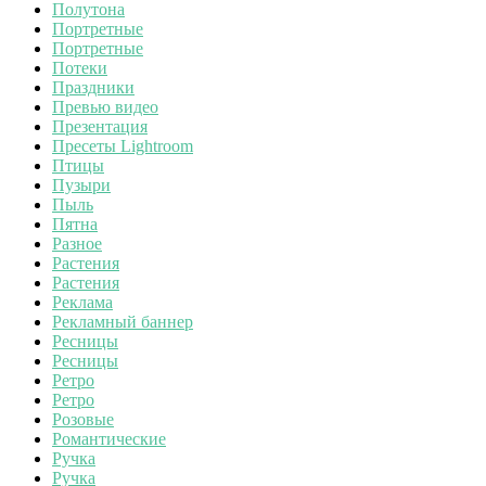
Полутона
Портретные
Портретные
Потеки
Праздники
Превью видео
Презентация
Пресеты Lightroom
Птицы
Пузыри
Пыль
Пятна
Разное
Растения
Растения
Реклама
Рекламный баннер
Ресницы
Ресницы
Ретро
Ретро
Розовые
Романтические
Ручка
Ручка