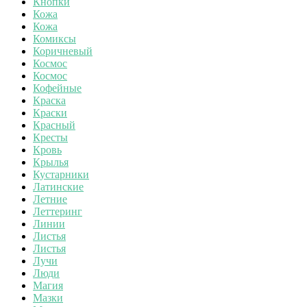
Кнопки
Кожа
Кожа
Комиксы
Коричневый
Космос
Космос
Кофейные
Краска
Краски
Красный
Кресты
Кровь
Крылья
Кустарники
Латинские
Летние
Леттеринг
Линии
Листья
Листья
Лучи
Люди
Магия
Мазки