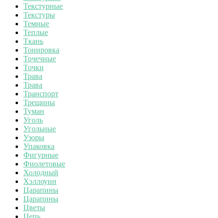
Текстурные
Текстуры
Темные
Теплые
Ткань
Тонировка
Точечные
Точки
Трава
Трава
Транспорт
Трещины
Туман
Уголь
Угольные
Узоры
Упаковка
Фигурные
Фиолетовые
Холодный
Хэллоуин
Царапины
Царапины
Цветы
Цепь