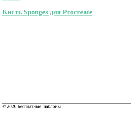
Space
для
Кисть
Кисть Sponges для Procreate
Procreate
Sponges
для
Procreate
© 2026 Бесплатные шаблоны