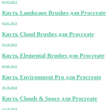
03.02.2023
Кисть
Кисть Landscape Brushes для Procreate
Landscape
Brushes
03.01.2023
для
Procreate
Кисть
Кисть Cloud Brushes для Procreate
Cloud
Brushes
19.10.2022
для
Procreate
Кисть
Кисть Elemental Brushes для Procreate
Elemental
Brushes
03.06.2022
для
Procreate
Кисть
Кисть Environment Pro для Procreate
Environment
Pro
30.10.2020
для
Procreate
Кисть
Кисть Clouds & Space для Procreate
Clouds
&
14.10.2020