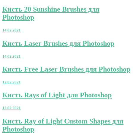
Photoshop
Кисть
Кисть 20 Sunshine Brushes для
20
Photoshop
Sunshine
Brushes
для
14.02.2021
Photoshop
Кисть
Кисть Laser Brushes для Photoshop
Laser
Brushes
14.02.2021
для
Photoshop
Кисть
Кисть Free Laser Brushes для Photoshop
Free
Laser
12.02.2021
Brushes
для
Кисть
Кисть Rays of Light для Photoshop
Photoshop
Rays
of
12.02.2021
Light
для
Кисть
Кисть Ray of Light Custom Shapes для
Photoshop
Ray
Photoshop
of