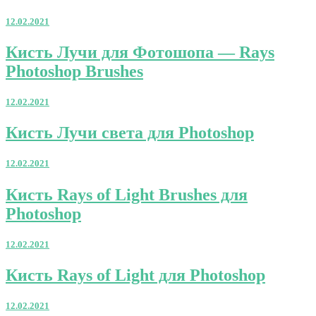
Light
Custom
12.02.2021
Shapes
для
Кисть
Кисть Лучи для Фотошопа — Rays
Photoshop
Лучи
Photoshop Brushes
для
Фотошопа
—
12.02.2021
Rays
Photoshop
Кисть
Кисть Лучи света для Photoshop
Brushes
Лучи
света
12.02.2021
для
Photoshop
Кисть
Кисть Rays of Light Brushes для
Rays
Photoshop
of
Light
Brushes
12.02.2021
для
Photoshop
Кисть
Кисть Rays of Light для Photoshop
Rays
of
12.02.2021
Light