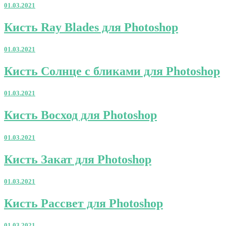
01.03.2021
Кисть
Кисть Ray Blades для Photoshop
Ray
Blades
01.03.2021
для
Photoshop
Кисть
Кисть Солнце с бликами для Photoshop
Солнце
с
01.03.2021
бликами
для
Кисть
Кисть Восход для Photoshop
Photoshop
Восход
для
01.03.2021
Photoshop
Кисть
Кисть Закат для Photoshop
Закат
для
01.03.2021
Photoshop
Кисть
Кисть Рассвет для Photoshop
Рассвет
для
01.03.2021