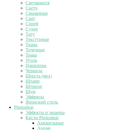
Светящиеся
Скетч
Смазанные
Снег
Спрей
Сухие
Тату
Текстурные
Ткань
Точечные
Трава
Уголь
Царапины
Чернила
Шерсть (мех)
Штамп
Штрихи
Шум
Эффекты
Японский стиль
Photoshop
Эффекты и экшены
Кисти Photoshop
Акварельные
Аниме