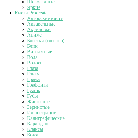
Шоколадные
Яркие
Кисти Procreate
Авторские кисти
Акварельные
Акриловые
Аниме
Блестки (глиттер)
Блик
Винтажные
Вода
Волосы
Глаза
Глитч
Гранж
Граффити
Гуашь
Губы
Животные
Зернистые
Иллюстрации
Калиграфические
Карандаш
Кляксы
Кожа