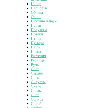
Набор
Неоновые
Облака
Огонь
Паутина и пауки
Перья
Полутона
Потеки
Птицы
Пузыри
Пыль
Пятна
Растения
Ресницы
Ручка
Свет
Сердце
Сетка
Силуэты
Скетч
Следы
Снег
Солнце
Спрей
Стекло