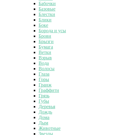
Бабочки
Базовые
Блестки
Блики
Боке
Борода и усы
Брови
Брызги
Бумага
Ветки
Взрыв
Вода
Волосы
Глаза
Горы
Гранж
Граффити
Грязь
Губы
Деревья
Дождь
Дома
Дым
Животные
Звезды