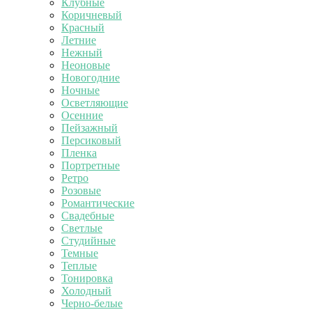
Клубные
Коричневый
Красный
Летние
Нежный
Неоновые
Новогодние
Ночные
Осветляющие
Осенние
Пейзажный
Персиковый
Пленка
Портретные
Ретро
Розовые
Романтические
Свадебные
Светлые
Студийные
Темные
Теплые
Тонировка
Холодный
Черно-белые