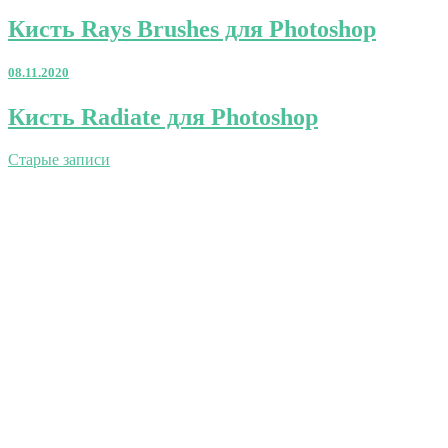
для
Кисть
Кисть Rays Brushes для Photoshop
Photoshop
Rays
Brushes
08.11.2020
для
Photoshop
Кисть
Кисть Radiate для Photoshop
Radiate
для
Навигация
Старые записи
Photoshop
по
записям