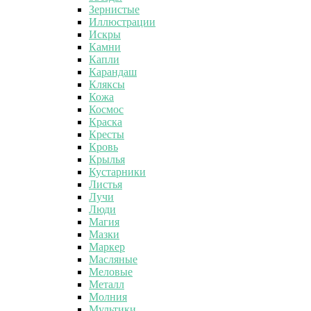
Зернистые
Иллюстрации
Искры
Камни
Капли
Карандаш
Кляксы
Кожа
Космос
Краска
Кресты
Кровь
Крылья
Кустарники
Листья
Лучи
Люди
Магия
Мазки
Маркер
Масляные
Меловые
Металл
Молния
Мультики