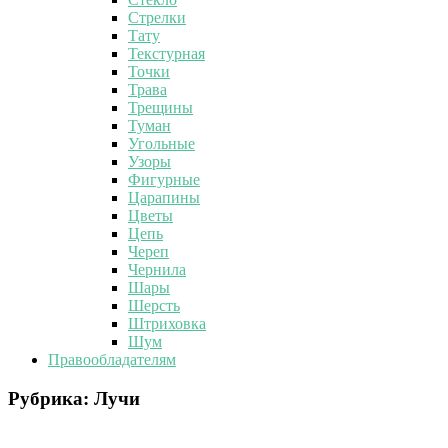
Стрелки
Тату
Текстурная
Точки
Трава
Трещины
Туман
Угольные
Узоры
Фигурные
Царапины
Цветы
Цепь
Череп
Чернила
Шары
Шерсть
Штриховка
Шум
Правообладателям
Рубрика:
Лучи