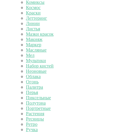
Комиксы
Космос
Краски
Леттеринг
Линии
Листья
Мазки красок
Макияж
Маркер
Масляные
Мел
Мультики
Набор кистей
Неоновые
Облака
Огонь
Палитра
Перья
Пиксельные
Полутона
Портретные
Растения
Ресницы
Ретро
Ручка