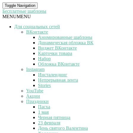
Toggle Navigation
Бесплатные шаблоны
MENU
MENU
Для социальных сетей
ВКонтакте
Анимированные шаблоны
Динамическая обложка ВК
Виджет ВКонтакте
Карточки товара
Набор
Обложка ВКонтакте
Instagram
Инсталендинг
Непрерывная лента
Stories
YouTube
Акции
Праздники
Пасха
1 мая
Черная пятница
23 февраля
День святого Валентина