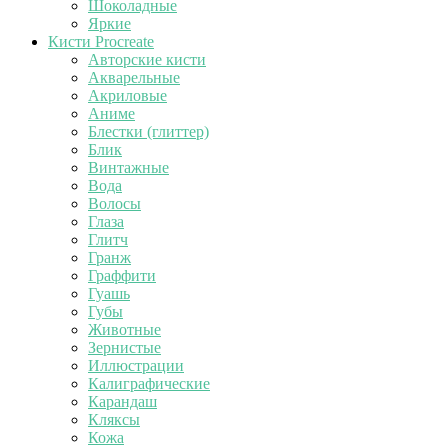
Шоколадные
Яркие
Кисти Procreate
Авторские кисти
Акварельные
Акриловые
Аниме
Блестки (глиттер)
Блик
Винтажные
Вода
Волосы
Глаза
Глитч
Гранж
Граффити
Гуашь
Губы
Животные
Зернистые
Иллюстрации
Калиграфические
Карандаш
Кляксы
Кожа