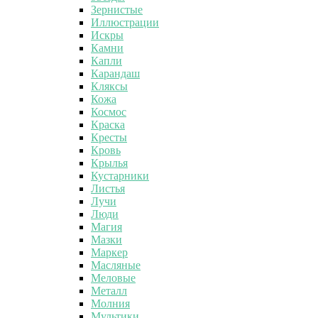
Зернистые
Иллюстрации
Искры
Камни
Капли
Карандаш
Кляксы
Кожа
Космос
Краска
Кресты
Кровь
Крылья
Кустарники
Листья
Лучи
Люди
Магия
Мазки
Маркер
Масляные
Меловые
Металл
Молния
Мультики