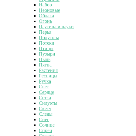
Набор
Неоновые
Облака
Огонь
Паутина и пауки
Перья
Полутона
Потеки
Птицы
Пузыри
Пыль
Пятна
Растения
Ресницы
Ручка
Свет
Сердце
Сетка
Силуэты
Скетч
Следы
Снег
Солнце
Спрей
Стекло