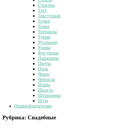
Стрелки
Тату
Текстурная
Точки
Трава
Трещины
Туман
Угольные
Узоры
Фигурные
Царапины
Цветы
Цепь
Череп
Чернила
Шары
Шерсть
Штриховка
Шум
Правообладателям
Рубрика:
Свадебные