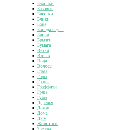
Бабочки
Базовые
Блестки
Блики
Боке
Борода и усы
Брови
Брызги
Бумага
Ветки
Взрыв
Вода
Волосы
Глаза
Горы
Гранж
Граффити
Грязь
Губы
Деревья
Дождь
Дома
Дым
Животные
Звезды