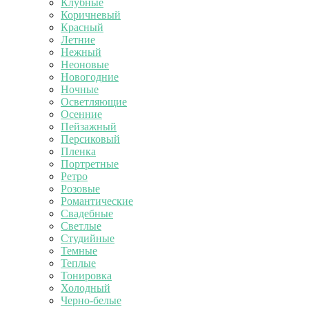
Клубные
Коричневый
Красный
Летние
Нежный
Неоновые
Новогодние
Ночные
Осветляющие
Осенние
Пейзажный
Персиковый
Пленка
Портретные
Ретро
Розовые
Романтические
Свадебные
Светлые
Студийные
Темные
Теплые
Тонировка
Холодный
Черно-белые