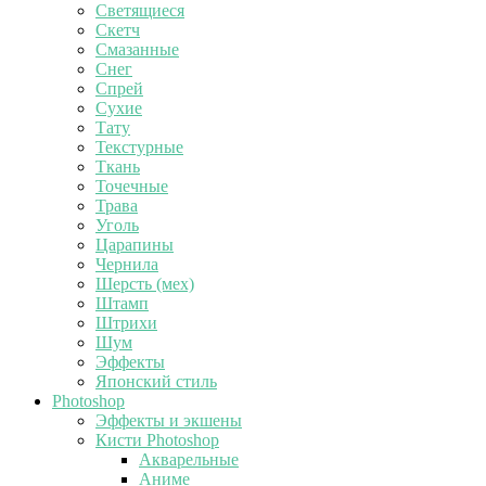
Светящиеся
Скетч
Смазанные
Снег
Спрей
Сухие
Тату
Текстурные
Ткань
Точечные
Трава
Уголь
Царапины
Чернила
Шерсть (мех)
Штамп
Штрихи
Шум
Эффекты
Японский стиль
Photoshop
Эффекты и экшены
Кисти Photoshop
Акварельные
Аниме