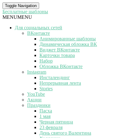
Toggle Navigation
Бесплатные шаблоны
MENU
MENU
Для социальных сетей
ВКонтакте
Анимированные шаблоны
Динамическая обложка ВК
Виджет ВКонтакте
Карточки товара
Набор
Обложка ВКонтакте
Instagram
Инсталендинг
Непрерывная лента
Stories
YouTube
Акции
Праздники
Пасха
1 мая
Черная пятница
23 февраля
День святого Валентина