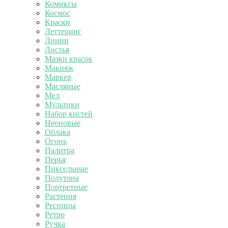
Комиксы
Космос
Краски
Леттеринг
Линии
Листья
Мазки красок
Макияж
Маркер
Масляные
Мел
Мультики
Набор кистей
Неоновые
Облака
Огонь
Палитра
Перья
Пиксельные
Полутона
Портретные
Растения
Ресницы
Ретро
Ручка