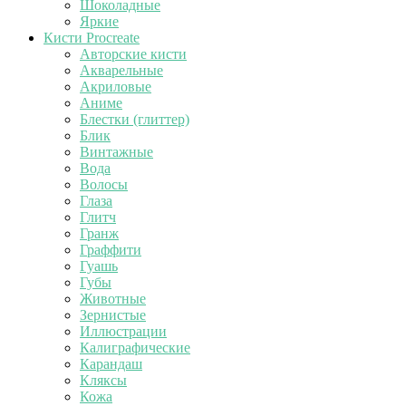
Шоколадные
Яркие
Кисти Procreate
Авторские кисти
Акварельные
Акриловые
Аниме
Блестки (глиттер)
Блик
Винтажные
Вода
Волосы
Глаза
Глитч
Гранж
Граффити
Гуашь
Губы
Животные
Зернистые
Иллюстрации
Калиграфические
Карандаш
Кляксы
Кожа