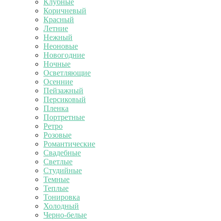
Клубные
Коричневый
Красный
Летние
Нежный
Неоновые
Новогодние
Ночные
Осветляющие
Осенние
Пейзажный
Персиковый
Пленка
Портретные
Ретро
Розовые
Романтические
Свадебные
Светлые
Студийные
Темные
Теплые
Тонировка
Холодный
Черно-белые