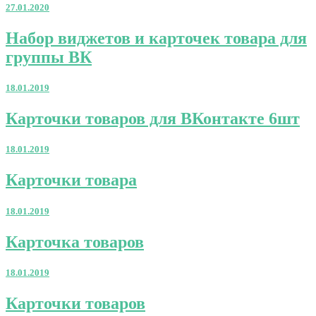
27.01.2020
Набор
Набор виджетов и карточек товара для
виджетов
группы ВК
и
карточек
товара
18.01.2019
для
группы
Карточки
Карточки товаров для ВКонтакте 6шт
ВК
товаров
для
18.01.2019
ВКонтакте
6шт
Карточки
Карточки товара
товара
18.01.2019
Карточка
Карточка товаров
товаров
18.01.2019
Карточки
Карточки товаров
товаров