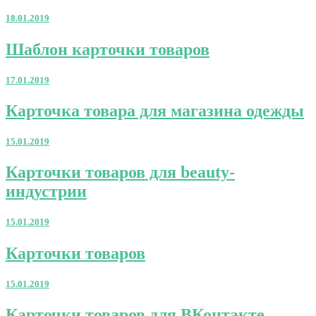
18.01.2019
Шаблон
Шаблон карточки товаров
карточки
товаров
17.01.2019
Карточка
Карточка товара для магазина одежды
товара
для
15.01.2019
магазина
одежды
Карточки
Карточки товаров для beauty-
товаров
индустрии
для
beauty-
индустрии
15.01.2019
Карточки
Карточки товаров
товаров
15.01.2019
Карточки
Карточки товаров для ВКонтакте