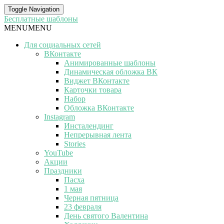
Toggle Navigation
Бесплатные шаблоны
MENU
MENU
Для социальных сетей
ВКонтакте
Анимированные шаблоны
Динамическая обложка ВК
Виджет ВКонтакте
Карточки товара
Набор
Обложка ВКонтакте
Instagram
Инсталендинг
Непрерывная лента
Stories
YouTube
Акции
Праздники
Пасха
1 мая
Черная пятница
23 февраля
День святого Валентина