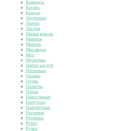
Комиксы
Космос
Краски
Леттеринг
Линии
Листья
Мазки красок
Макияж
Маркер
Масляные
Мел
Мультики
Набор кистей
Неоновые
Облака
Огонь
Палитра
Перья
Пиксельные
Полутона
Портретные
Растения
Ресницы
Ретро
Ручка