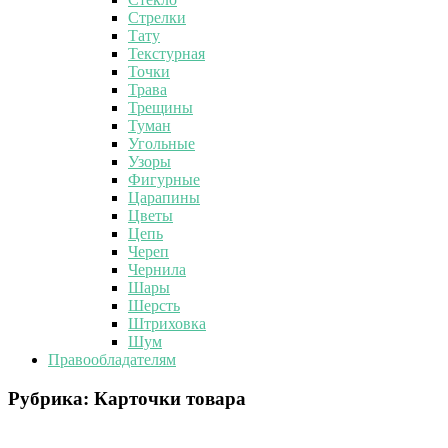
Стрелки
Тату
Текстурная
Точки
Трава
Трещины
Туман
Угольные
Узоры
Фигурные
Царапины
Цветы
Цепь
Череп
Чернила
Шары
Шерсть
Штриховка
Шум
Правообладателям
Рубрика:
Карточки товара