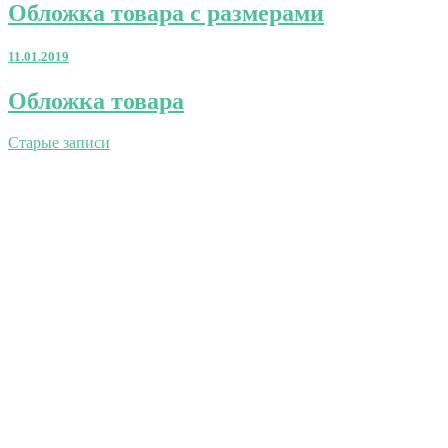
Обложка
Обложка товара с размерами
товара
с
11.01.2019
размерами
Обложка
Обложка товара
товара
Навигация
Старые записи
по
записям