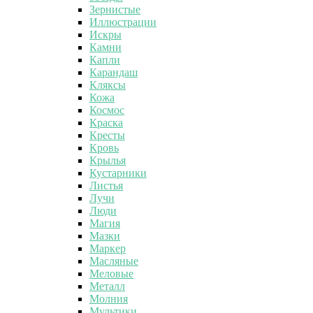
Зернистые
Иллюстрации
Искры
Камни
Капли
Карандаш
Кляксы
Кожа
Космос
Краска
Кресты
Кровь
Крылья
Кустарники
Листья
Лучи
Люди
Магия
Мазки
Маркер
Масляные
Меловые
Металл
Молния
Мультики