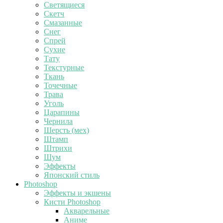
Светящиеся
Скетч
Смазанные
Снег
Спрей
Сухие
Тату
Текстурные
Ткань
Точечные
Трава
Уголь
Царапины
Чернила
Шерсть (мех)
Штамп
Штрихи
Шум
Эффекты
Японский стиль
Photoshop
Эффекты и экшены
Кисти Photoshop
Акварельные
Аниме