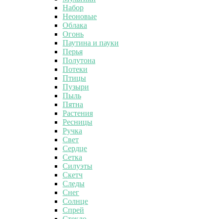
Набор
Неоновые
Облака
Огонь
Паутина и пауки
Перья
Полутона
Потеки
Птицы
Пузыри
Пыль
Пятна
Растения
Ресницы
Ручка
Свет
Сердце
Сетка
Силуэты
Скетч
Следы
Снег
Солнце
Спрей
Стекло