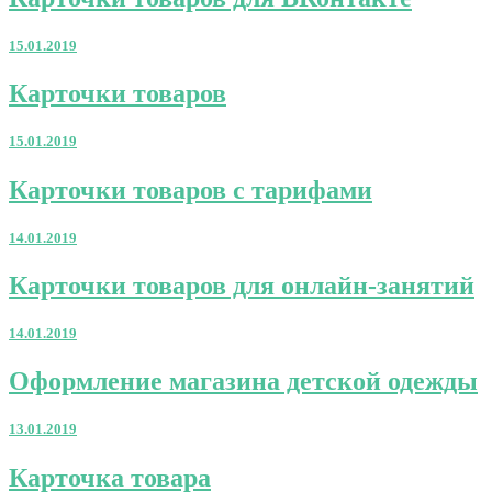
товаров
для
15.01.2019
ВКонтакте
Карточки
Карточки товаров
товаров
15.01.2019
Карточки
Карточки товаров с тарифами
товаров
с
14.01.2019
тарифами
Карточки
Карточки товаров для онлайн-занятий
товаров
для
14.01.2019
онлайн-
занятий
Оформление
Оформление магазина детской одежды
магазина
детской
13.01.2019
одежды
Карточка
Карточка товара
товара