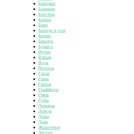
Бабочки
Базовые
Блестки
Блики
Боке
Борода и усы
Брови
Брызги
Бумага
Ветки
Взрыв
Вода
Волосы
Глаза
Горы
Гранж
Граффити
Грязь
Губы
Деревья
Дождь
Дома
Дым
Животные
Звезды