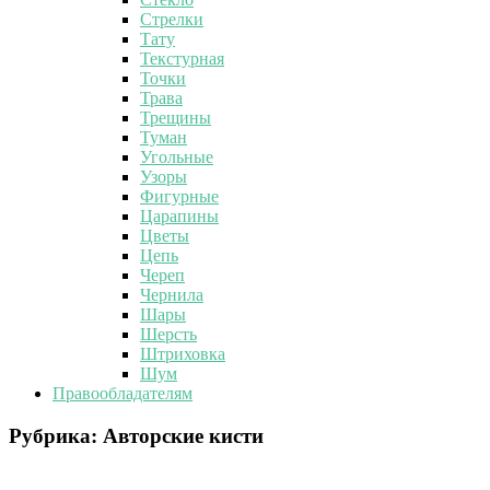
Стрелки
Тату
Текстурная
Точки
Трава
Трещины
Туман
Угольные
Узоры
Фигурные
Царапины
Цветы
Цепь
Череп
Чернила
Шары
Шерсть
Штриховка
Шум
Правообладателям
Рубрика:
Авторские кисти