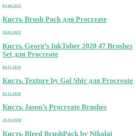
300
03.08.2023
Brushes
для
Кисть
Кисть Brush Pack для Procreate
Procreate
Brush
Pack
18.01.2021
для
Procreate
Кисть
Кисть Georg’s InkTober 2020 47 Brushes
Georg’s
Set для Procreate
InkTober
2020
47
09.11.2020
Brushes
Set
Кисть
Кисть Texture by Gal Shir для Procreate
для
Texture
Procreate
by
02.11.2020
Gal
Shir
Кисть
Кисть Jason’s Procreate Brushes
для
Jason’s
Procreate
Procreate
28.10.2020
Brushes
Кисть
Кисть Bleed BrushPack by Nikolai