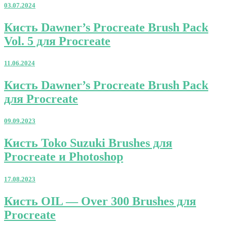
03.07.2024
Кисть
Кисть Dawner’s Procreate Brush Pack
Dawner’s
Vol. 5 для Procreate
Procreate
Brush
Pack
11.06.2024
Vol.
5
Кисть
Кисть Dawner’s Procreate Brush Pack
для
Dawner’s
для Procreate
Procreate
Procreate
Brush
Pack
09.09.2023
для
Procreate
Кисть
Кисть Toko Suzuki Brushes для
Toko
Procreate и Photoshop
Suzuki
Brushes
для
17.08.2023
Procreate
и
Кисть
Кисть OIL — Over 300 Brushes для
Photoshop
OIL
Procreate
—
Over