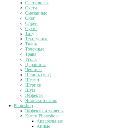
Светящиеся
Скетч
Смазанные
Снег
Спрей
Сухие
Тату
Текстурные
Ткань
Точечные
Трава
Уголь
Царапины
Чернила
Шерсть (мех)
Штамп
Штрихи
Шум
Эффекты
Японский стиль
Photoshop
Эффекты и экшены
Кисти Photoshop
Акварельные
Аниме