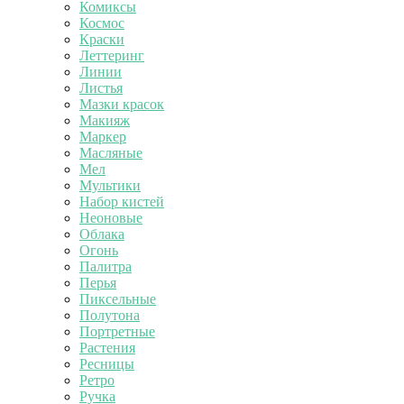
Комиксы
Космос
Краски
Леттеринг
Линии
Листья
Мазки красок
Макияж
Маркер
Масляные
Мел
Мультики
Набор кистей
Неоновые
Облака
Огонь
Палитра
Перья
Пиксельные
Полутона
Портретные
Растения
Ресницы
Ретро
Ручка