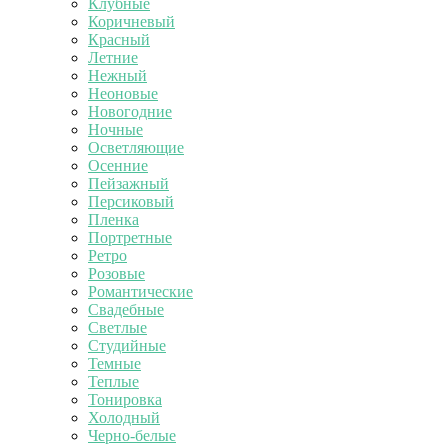
Клубные
Коричневый
Красный
Летние
Нежный
Неоновые
Новогодние
Ночные
Осветляющие
Осенние
Пейзажный
Персиковый
Пленка
Портретные
Ретро
Розовые
Романтические
Свадебные
Светлые
Студийные
Темные
Теплые
Тонировка
Холодный
Черно-белые