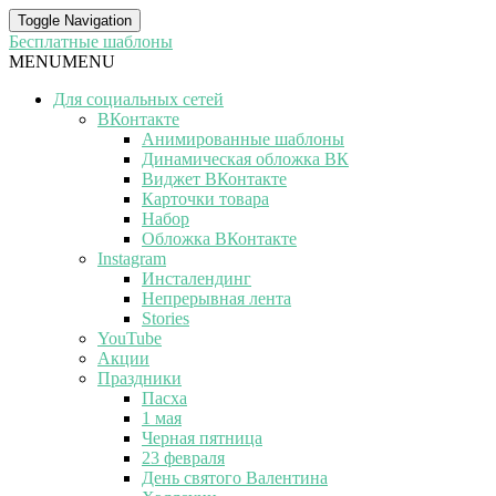
Toggle Navigation
Бесплатные шаблоны
MENU
MENU
Для социальных сетей
ВКонтакте
Анимированные шаблоны
Динамическая обложка ВК
Виджет ВКонтакте
Карточки товара
Набор
Обложка ВКонтакте
Instagram
Инсталендинг
Непрерывная лента
Stories
YouTube
Акции
Праздники
Пасха
1 мая
Черная пятница
23 февраля
День святого Валентина