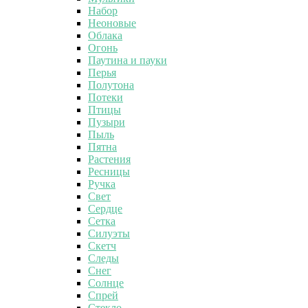
Набор
Неоновые
Облака
Огонь
Паутина и пауки
Перья
Полутона
Потеки
Птицы
Пузыри
Пыль
Пятна
Растения
Ресницы
Ручка
Свет
Сердце
Сетка
Силуэты
Скетч
Следы
Снег
Солнце
Спрей
Стекло