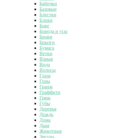
Бабочки
Базовые
Блестки
Блики
Боке
Борода и усы
Брови
Брызги
Бумага
Ветки
Взрыв
Вода
Волосы
Глаза
Горы
Гранж
Граффити
Грязь
Губы
Деревья
Дождь
Дома
Дым
Животные
Звезды