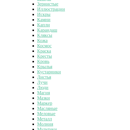
Зернистые
Иллюстрации
Искры
Камни
Капли
Карандаш
Кляксы
Кожа
Космос
Краска
Кресты
Кровь
Крылья
Кустарники
Листья
Лучи
Люди
Магия
Мазки
Маркер
Масляные
Меловые
Металл
Молния
Мультики