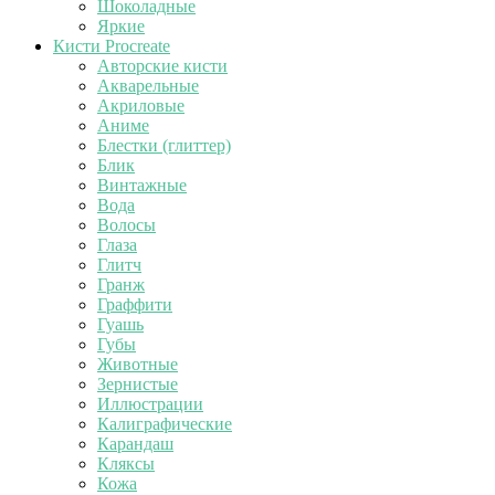
Шоколадные
Яркие
Кисти Procreate
Авторские кисти
Акварельные
Акриловые
Аниме
Блестки (глиттер)
Блик
Винтажные
Вода
Волосы
Глаза
Глитч
Гранж
Граффити
Гуашь
Губы
Животные
Зернистые
Иллюстрации
Калиграфические
Карандаш
Кляксы
Кожа