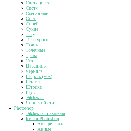
Светящиеся
Скетч
Смазанные
Снег
Спрей
Сухие
Тату
Текстурные
Ткань
Точечные
Трава
Уголь
Царапины
Чернила
Шерсть (мех)
Штамп
Штрихи
Шум
Эффекты
Японский стиль
Photoshop
Эффекты и экшены
Кисти Photoshop
Акварельные
Аниме