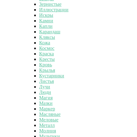
Зернистые
Иллюстрации
Искры
Камни
Капли
Карандаш
Кляксы
Кожа
Космос
Краска
Кресты
Кровь
Крылья
Кустарники
Листья
Лучи
Люди
Магия
Мазки
Маркер
Масляные
Меловые
Металл
Молния
Мультики