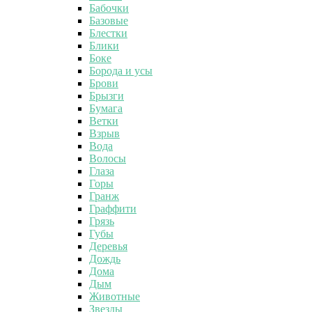
Бабочки
Базовые
Блестки
Блики
Боке
Борода и усы
Брови
Брызги
Бумага
Ветки
Взрыв
Вода
Волосы
Глаза
Горы
Гранж
Граффити
Грязь
Губы
Деревья
Дождь
Дома
Дым
Животные
Звезды