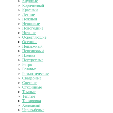
Клубные
Коричневый
Красный
Летние
Нежный
Неоновые
Новогодние
Ночные
Осветляющие
Осенние
Пейзажный
Персиковый
Пленка
Портретные
Ретро
Розовые
Романтические
Свадебные
Светлые
Студийные
Темные
Теплые
Тонировка
Холодный
Черно-белые