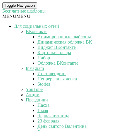
Toggle Navigation
Бесплатные шаблоны
MENU
MENU
Для социальных сетей
ВКонтакте
Анимированные шаблоны
Динамическая обложка ВК
Виджет ВКонтакте
Карточки товара
Набор
Обложка ВКонтакте
Instagram
Инсталендинг
Непрерывная лента
Stories
YouTube
Акции
Праздники
Пасха
1 мая
Черная пятница
23 февраля
День святого Валентина