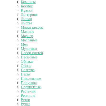
Комиксы
Космос
Краски
Леттеринг
Линии
Листья
Мазки красок
Макияж
Маркер
Масляные
Мел
Мультики
Набор кистей
Неоновые
Облака
Огонь
Палитра
Перья
Пиксельные
Полутона
Портретные
Растения
Ресницы
Ретро
Ручка