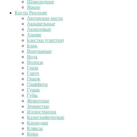
Шоколадные
Яркие
Кисти Procreate
Авторские кисти
Акварельные
Акриловые
Аниме
Блестки (глиттер)
Блик
Винтажные
Вода
Волосы
Глаза
Глитч
Гранж
Граффити
Гуашь
Губы
Животные
Зернистые
Иллюстрации
Калиграфические
Карандаш
Кляксы
Кожа