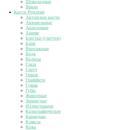
Шоколадные
Яркие
Кисти Procreate
Авторские кисти
Акварельные
Акриловые
Аниме
Блестки (глиттер)
Блик
Винтажные
Вода
Волосы
Глаза
Глитч
Гранж
Граффити
Гуашь
Губы
Животные
Зернистые
Иллюстрации
Калиграфические
Карандаш
Кляксы
Кожа