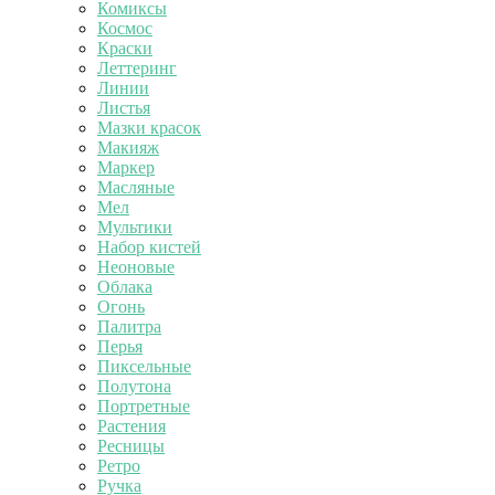
Комиксы
Космос
Краски
Леттеринг
Линии
Листья
Мазки красок
Макияж
Маркер
Масляные
Мел
Мультики
Набор кистей
Неоновые
Облака
Огонь
Палитра
Перья
Пиксельные
Полутона
Портретные
Растения
Ресницы
Ретро
Ручка