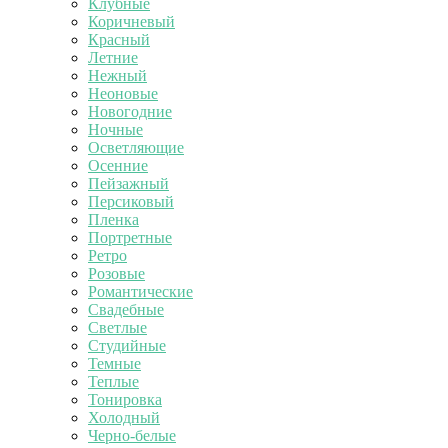
Клубные
Коричневый
Красный
Летние
Нежный
Неоновые
Новогодние
Ночные
Осветляющие
Осенние
Пейзажный
Персиковый
Пленка
Портретные
Ретро
Розовые
Романтические
Свадебные
Светлые
Студийные
Темные
Теплые
Тонировка
Холодный
Черно-белые