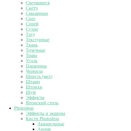
Светящиеся
Скетч
Смазанные
Снег
Спрей
Сухие
Тату
Текстурные
Ткань
Точечные
Трава
Уголь
Царапины
Чернила
Шерсть (мех)
Штамп
Штрихи
Шум
Эффекты
Японский стиль
Photoshop
Эффекты и экшены
Кисти Photoshop
Акварельные
Аниме