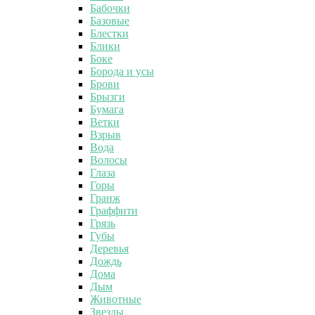
Бабочки
Базовые
Блестки
Блики
Боке
Борода и усы
Брови
Брызги
Бумага
Ветки
Взрыв
Вода
Волосы
Глаза
Горы
Гранж
Граффити
Грязь
Губы
Деревья
Дождь
Дома
Дым
Животные
Звезды