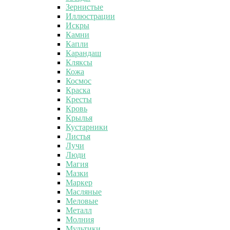
Зернистые
Иллюстрации
Искры
Камни
Капли
Карандаш
Кляксы
Кожа
Космос
Краска
Кресты
Кровь
Крылья
Кустарники
Листья
Лучи
Люди
Магия
Мазки
Маркер
Масляные
Меловые
Металл
Молния
Мультики