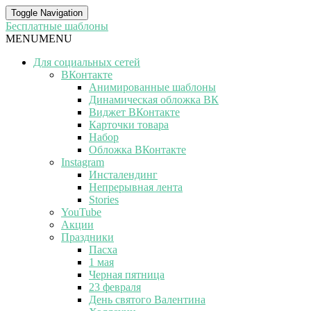
Toggle Navigation
Бесплатные шаблоны
MENU
MENU
Для социальных сетей
ВКонтакте
Анимированные шаблоны
Динамическая обложка ВК
Виджет ВКонтакте
Карточки товара
Набор
Обложка ВКонтакте
Instagram
Инсталендинг
Непрерывная лента
Stories
YouTube
Акции
Праздники
Пасха
1 мая
Черная пятница
23 февраля
День святого Валентина