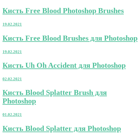
Photoshop
Кисть
Кисть Free Blood Photoshop Brushes
Free
Blood
19.02.2021
Photoshop
Brushes
Кисть
Кисть Free Blood Brushes для Photoshop
Free
Blood
19.02.2021
Brushes
для
Кисть
Кисть Uh Oh Accident для Photoshop
Photoshop
Uh
Oh
02.02.2021
Accident
для
Кисть
Кисть Blood Splatter Brush для
Photoshop
Blood
Photoshop
Splatter
Brush
для
01.02.2021
Photoshop
Кисть
Кисть Blood Splatter для Photoshop
Blood
Splatter