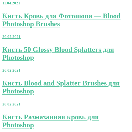
11.04.2021
Кисть
Кисть Кровь для Фотошопа — Blood
Кровь
Photoshop Brushes
для
Фотошопа
—
20.02.2021
Blood
Photoshop
Кисть
Кисть 50 Glossy Blood Splatters для
Brushes
50
Photoshop
Glossy
Blood
Splatters
20.02.2021
для
Photoshop
Кисть
Кисть Blood and Splatter Brushes для
Blood
Photoshop
and
Splatter
Brushes
20.02.2021
для
Photoshop
Кисть
Кисть Размазанная кровь для
Размазанная
Photoshop
кровь
для