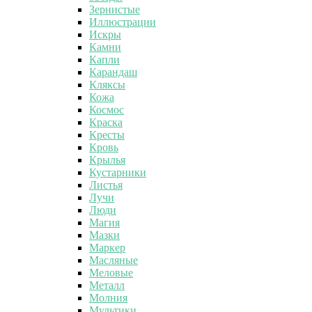
Зернистые
Иллюстрации
Искры
Камни
Капли
Карандаш
Кляксы
Кожа
Космос
Краска
Кресты
Кровь
Крылья
Кустарники
Листья
Лучи
Люди
Магия
Мазки
Маркер
Масляные
Меловые
Металл
Молния
Мультики