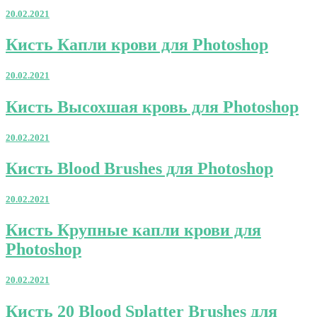
Photoshop
20.02.2021
Кисть
Кисть Капли крови для Photoshop
Капли
крови
20.02.2021
для
Photoshop
Кисть
Кисть Высохшая кровь для Photoshop
Высохшая
кровь
20.02.2021
для
Photoshop
Кисть
Кисть Blood Brushes для Photoshop
Blood
Brushes
20.02.2021
для
Photoshop
Кисть
Кисть Крупные капли крови для
Крупные
Photoshop
капли
крови
для
20.02.2021
Photoshop
Кисть
Кисть 20 Blood Splatter Brushes для