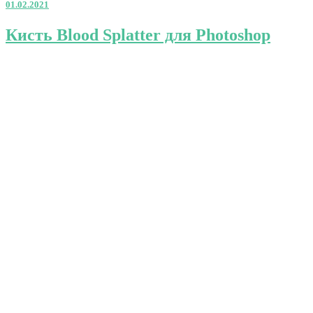
01.02.2021
для
Photoshop
Кисть
Кисть Blood Splatter для Photoshop
Blood
Splatter
для
Photoshop