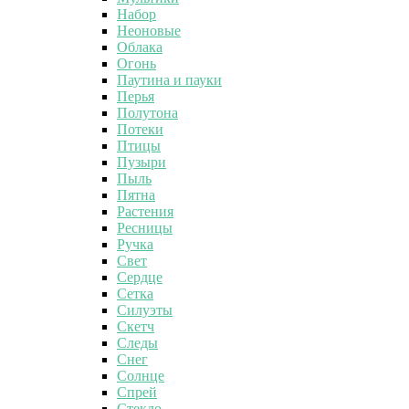
Набор
Неоновые
Облака
Огонь
Паутина и пауки
Перья
Полутона
Потеки
Птицы
Пузыри
Пыль
Пятна
Растения
Ресницы
Ручка
Свет
Сердце
Сетка
Силуэты
Скетч
Следы
Снег
Солнце
Спрей
Стекло