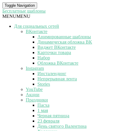
Toggle Navigation
Бесплатные шаблоны
MENU
MENU
Для социальных сетей
ВКонтакте
Анимированные шаблоны
Динамическая обложка ВК
Виджет ВКонтакте
Карточки товара
Набор
Обложка ВКонтакте
Instagram
Инсталендинг
Непрерывная лента
Stories
YouTube
Акции
Праздники
Пасха
1 мая
Черная пятница
23 февраля
День святого Валентина