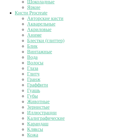
Шоколадные
Яркие
Кисти Procreate
Авторские кисти
Акварельные
Акриловые
Аниме
Блестки (глиттер)
Блик
Винтажные
Вода
Волосы
Глаза
Глитч
Гранж
Граффити
Гуашь
Губы
Животные
Зернистые
Иллюстрации
Калиграфические
Карандаш
Кляксы
Кожа