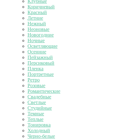
Клубные
Коричневый
Красный
Летние
Нежный
Неоновые
Новогодние
Ночные
Осветляющие
Осенние
Пейзажный
Персиковый
Пленка
Портретные
Ретро
Розовые
Романтические
Свадебные
Светлые
Студийные
Темные
Теплые
Тонировка
Холодный
Черно-белые