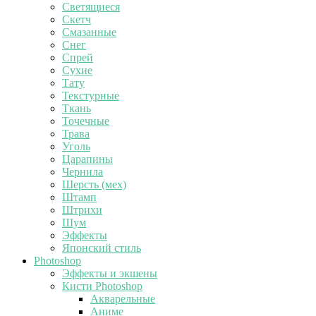
Светящиеся
Скетч
Смазанные
Снег
Спрей
Сухие
Тату
Текстурные
Ткань
Точечные
Трава
Уголь
Царапины
Чернила
Шерсть (мех)
Штамп
Штрихи
Шум
Эффекты
Японский стиль
Photoshop
Эффекты и экшены
Кисти Photoshop
Акварельные
Аниме