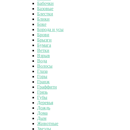
Бабочки
Базовые
Блестки
Блики
Боке
Борода и усы
Брови
Брызги
Бумага
Ветки
Взрыв
Вода
Волосы
Глаза
Горы
Гранж
Граффити
Грязь
Губы
Деревья
Дождь
Дома
Дым
Животные
Звезды