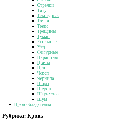
Стрелки
Тату
Текстурная
Точки
Трава
Трещины
Туман
Угольные
Узоры
Фигурные
Царапины
Цветы
Цепь
Череп
Чернила
Шары
Шерсть
Штриховка
Шум
Правообладателям
Рубрика:
Кровь