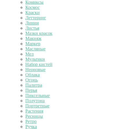
Комиксы
Космос
Краски
Леттеринг
Линии
Листья
Мазки красок
Макияж
Маркер
Масляные
Мел
Мультики
Набор кистей
Неоновые
Облака
Огонь
Палитра
Перья
Пиксельные
Полутона
Портретные
Растения
Ресницы
Ретро
Ручка