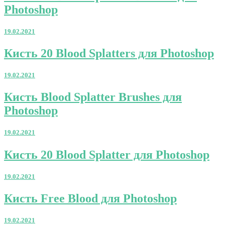
20
Photoshop
Blood
Splatter
Brushes
19.02.2021
для
Photoshop
Кисть
Кисть 20 Blood Splatters для Photoshop
20
Blood
19.02.2021
Splatters
для
Кисть
Кисть Blood Splatter Brushes для
Photoshop
Blood
Photoshop
Splatter
Brushes
для
19.02.2021
Photoshop
Кисть
Кисть 20 Blood Splatter для Photoshop
20
Blood
19.02.2021
Splatter
для
Кисть
Кисть Free Blood для Photoshop
Photoshop
Free
Blood
19.02.2021
для