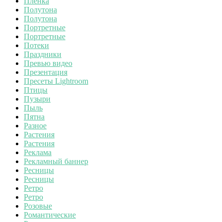
Пленка
Полутона
Полутона
Портретные
Портретные
Потеки
Праздники
Превью видео
Презентация
Пресеты Lightroom
Птицы
Пузыри
Пыль
Пятна
Разное
Растения
Растения
Реклама
Рекламный баннер
Ресницы
Ресницы
Ретро
Ретро
Розовые
Романтические