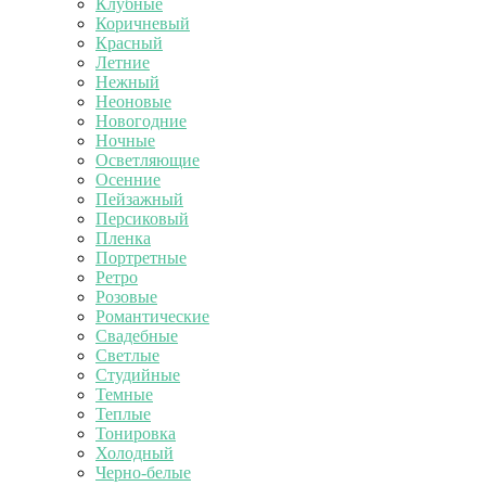
Клубные
Коричневый
Красный
Летние
Нежный
Неоновые
Новогодние
Ночные
Осветляющие
Осенние
Пейзажный
Персиковый
Пленка
Портретные
Ретро
Розовые
Романтические
Свадебные
Светлые
Студийные
Темные
Теплые
Тонировка
Холодный
Черно-белые