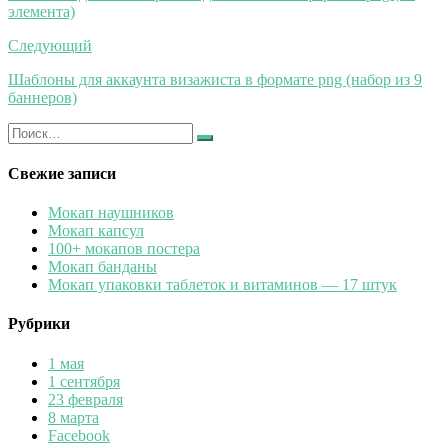
элемента)
записям
Следующий
Шаблоны для аккаунта визажиста в формате png (набор из 9
баннеров)
Искать:
Найти
Свежие записи
Мокап наушников
Мокап капсул
100+ мокапов постера
Мокап банданы
Мокап упаковки таблеток и витаминов — 17 штук
Рубрики
1 мая
1 сентября
23 февраля
8 марта
Facebook