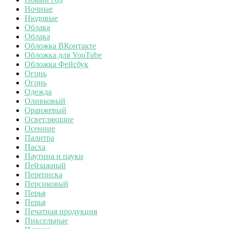
Ночные
Нюдовые
Облака
Облака
Обложка ВКонтакте
Обложка для YouTube
Обложка Фейсбук
Огонь
Огонь
Одежда
Оливковый
Оранжевый
Осветляющие
Осенние
Палитра
Пасха
Паутина и пауки
Пейзажный
Переписка
Персиковый
Перья
Перья
Печатная продукция
Пиксельные