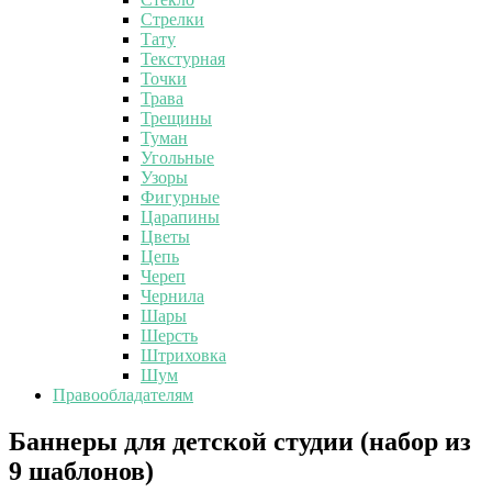
Стрелки
Тату
Текстурная
Точки
Трава
Трещины
Туман
Угольные
Узоры
Фигурные
Царапины
Цветы
Цепь
Череп
Чернила
Шары
Шерсть
Штриховка
Шум
Правообладателям
Баннеры
Баннеры для детской студии (набор из
для
9 шаблонов)
детской