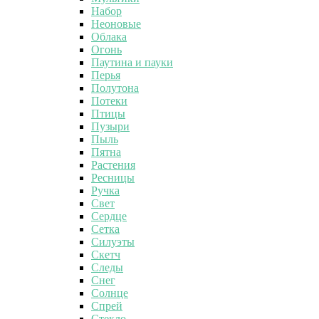
Набор
Неоновые
Облака
Огонь
Паутина и пауки
Перья
Полутона
Потеки
Птицы
Пузыри
Пыль
Пятна
Растения
Ресницы
Ручка
Свет
Сердце
Сетка
Силуэты
Скетч
Следы
Снег
Солнце
Спрей
Стекло