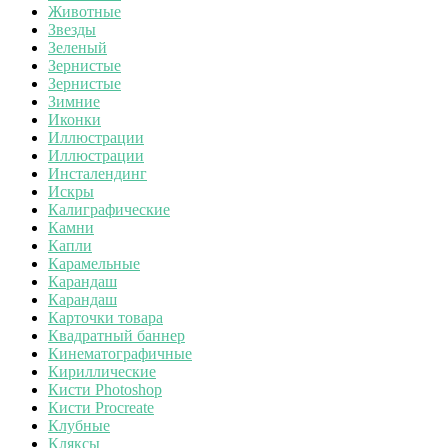
Животные
Звезды
Зеленый
Зернистые
Зернистые
Зимние
Иконки
Иллюстрации
Иллюстрации
Инсталендинг
Искры
Калиграфические
Камни
Капли
Карамельные
Карандаш
Карандаш
Карточки товара
Квадратный баннер
Кинематографичные
Кириллические
Кисти Photoshop
Кисти Procreate
Клубные
Кляксы