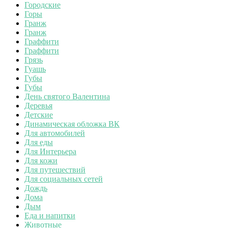
Городские
Горы
Гранж
Гранж
Граффити
Граффити
Грязь
Гуашь
Губы
Губы
День святого Валентина
Деревья
Детские
Динамическая обложка ВК
Для автомобилей
Для еды
Для Интерьера
Для кожи
Для путешествий
Для социальных сетей
Дождь
Дома
Дым
Еда и напитки
Животные