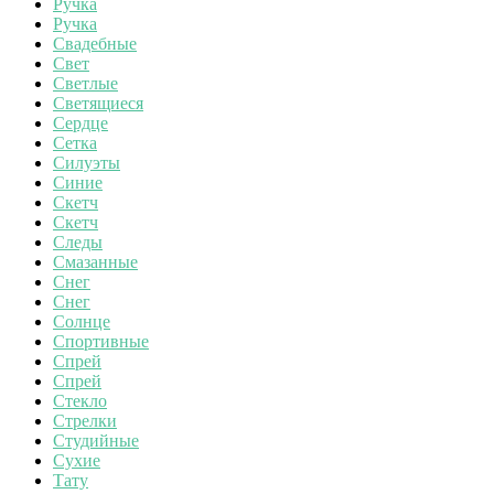
Ручка
Ручка
Свадебные
Свет
Светлые
Светящиеся
Сердце
Сетка
Силуэты
Синие
Скетч
Скетч
Следы
Смазанные
Снег
Снег
Солнце
Спортивные
Спрей
Спрей
Стекло
Стрелки
Студийные
Сухие
Тату