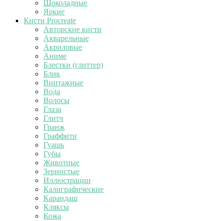
Шоколадные
Яркие
Кисти Procreate
Авторские кисти
Акварельные
Акриловые
Аниме
Блестки (глиттер)
Блик
Винтажные
Вода
Волосы
Глаза
Глитч
Гранж
Граффити
Гуашь
Губы
Животные
Зернистые
Иллюстрации
Калиграфические
Карандаш
Кляксы
Кожа