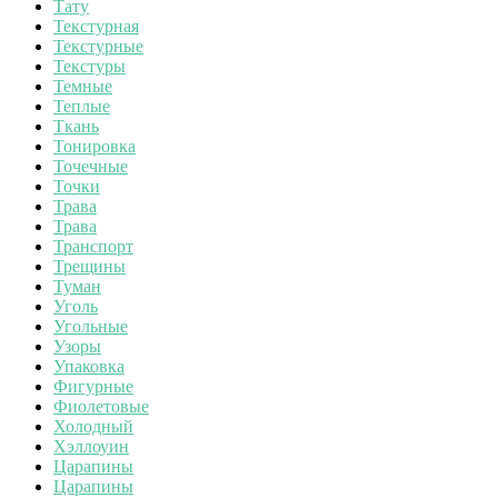
Тату
Текстурная
Текстурные
Текстуры
Темные
Теплые
Ткань
Тонировка
Точечные
Точки
Трава
Трава
Транспорт
Трещины
Туман
Уголь
Угольные
Узоры
Упаковка
Фигурные
Фиолетовые
Холодный
Хэллоуин
Царапины
Царапины