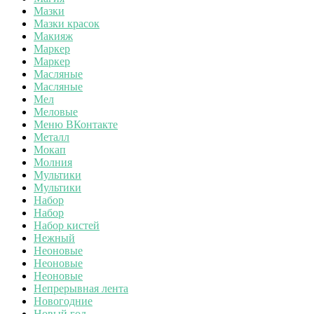
Мазки
Мазки красок
Макияж
Маркер
Маркер
Масляные
Масляные
Мел
Меловые
Меню ВКонтакте
Металл
Мокап
Молния
Мультики
Мультики
Набор
Набор
Набор кистей
Нежный
Неоновые
Неоновые
Неоновые
Непрерывная лента
Новогодние
Новый год