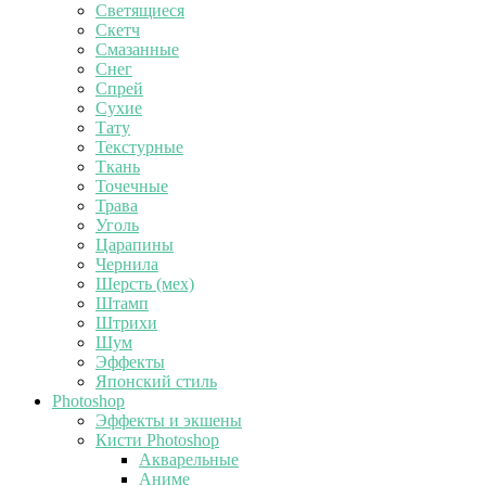
Светящиеся
Скетч
Смазанные
Снег
Спрей
Сухие
Тату
Текстурные
Ткань
Точечные
Трава
Уголь
Царапины
Чернила
Шерсть (мех)
Штамп
Штрихи
Шум
Эффекты
Японский стиль
Photoshop
Эффекты и экшены
Кисти Photoshop
Акварельные
Аниме