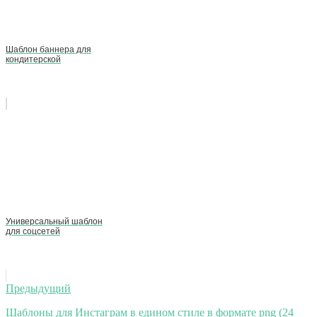
Шаблон баннера для
кондитерской
Универсальный шаблон
для соцсетей
Навигация
Предыдущий
по
Шаблоны для Инстаграм в едином стиле в формате png (24