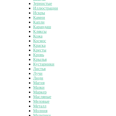
Зернистые
Иллюстрации
Искры
Камни
Капли
Карандаш
Кляксы
Кожа
Космос
Краска
Кресты
Кровь
Крылья
Кустарники
Листья
Лучи
Люди
Магия
Мазки
Маркер
Масляные
Меловые
Металл
Молния
Мультики