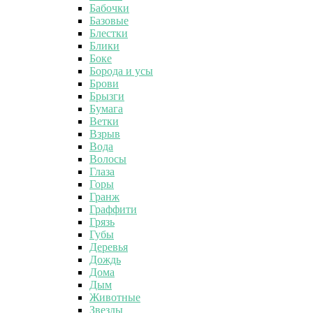
Бабочки
Базовые
Блестки
Блики
Боке
Борода и усы
Брови
Брызги
Бумага
Ветки
Взрыв
Вода
Волосы
Глаза
Горы
Гранж
Граффити
Грязь
Губы
Деревья
Дождь
Дома
Дым
Животные
Звезды