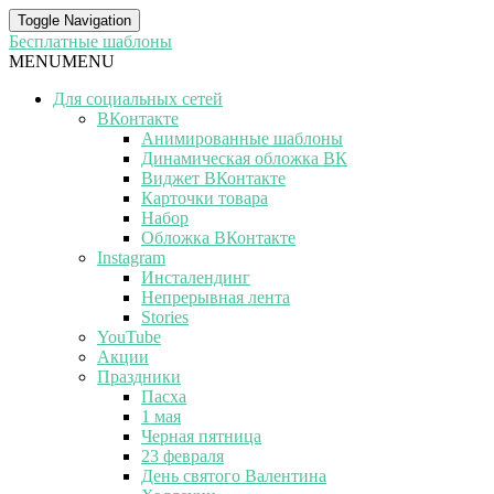
Toggle Navigation
Бесплатные шаблоны
MENU
MENU
Для социальных сетей
ВКонтакте
Анимированные шаблоны
Динамическая обложка ВК
Виджет ВКонтакте
Карточки товара
Набор
Обложка ВКонтакте
Instagram
Инсталендинг
Непрерывная лента
Stories
YouTube
Акции
Праздники
Пасха
1 мая
Черная пятница
23 февраля
День святого Валентина