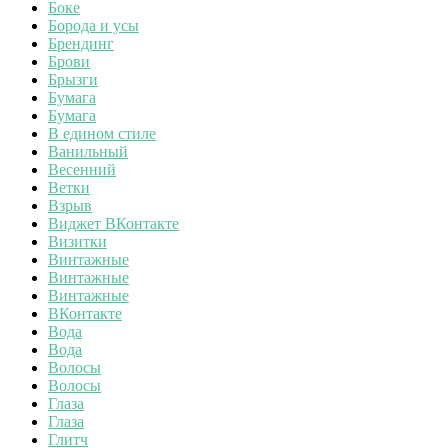
Боке
Борода и усы
Брендинг
Брови
Брызги
Бумага
Бумага
В едином стиле
Ванильный
Весенний
Ветки
Взрыв
Виджет ВКонтакте
Визитки
Винтажные
Винтажные
Винтажные
ВКонтакте
Вода
Вода
Волосы
Волосы
Глаза
Глаза
Глитч