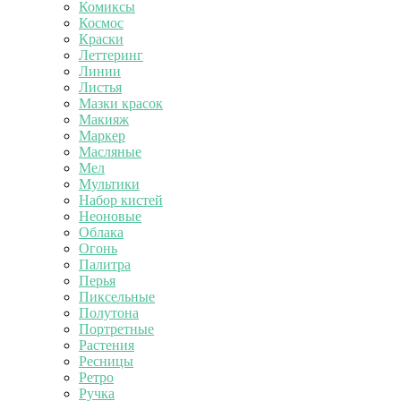
Комиксы
Космос
Краски
Леттеринг
Линии
Листья
Мазки красок
Макияж
Маркер
Масляные
Мел
Мультики
Набор кистей
Неоновые
Облака
Огонь
Палитра
Перья
Пиксельные
Полутона
Портретные
Растения
Ресницы
Ретро
Ручка