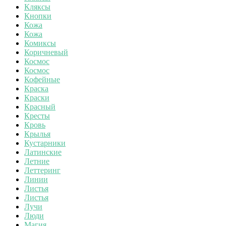
Кляксы
Кнопки
Кожа
Кожа
Комиксы
Коричневый
Космос
Космос
Кофейные
Краска
Краски
Красный
Кресты
Кровь
Крылья
Кустарники
Латинские
Летние
Леттеринг
Линии
Листья
Листья
Лучи
Люди
Магия