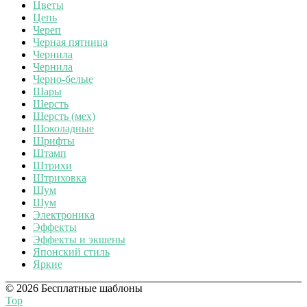
Цветы
Цепь
Череп
Черная пятница
Чернила
Чернила
Черно-белые
Шары
Шерсть
Шерсть (мех)
Шоколадные
Шрифты
Штамп
Штрихи
Штриховка
Шум
Шум
Электроника
Эффекты
Эффекты и экшены
Японский стиль
Яркие
© 2026 Бесплатные шаблоны
Top