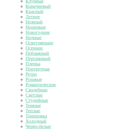
Клубные
Коричневый
Красный
Летние
Нежный
Неоновые
Новогодние
Ночные
Осветляющие
Осенние
Пейзажный
Персиковый
Пленка
Портретные
Ретро
Розовые
Романтические
Свадебные
Светлые
Студийные
Темные
Теплые
Тонировка
Холодный
Черно-белые