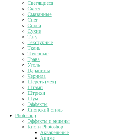
Светящиеся
Скетч
Смазанные
Снег
Спрей
Сухие
Тату
Текстурные
Ткань
Точечные
Трава
Уголь
Царапины
Чернила
Шерсть (мех)
Штамп
Штрихи
Шум
Эффекты
Японский стиль
Photoshop
Эффекты и экшены
Кисти Photoshop
Акварельные
Аниме