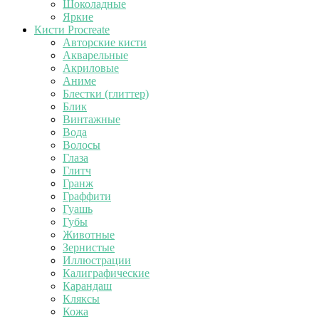
Шоколадные
Яркие
Кисти Procreate
Авторские кисти
Акварельные
Акриловые
Аниме
Блестки (глиттер)
Блик
Винтажные
Вода
Волосы
Глаза
Глитч
Гранж
Граффити
Гуашь
Губы
Животные
Зернистые
Иллюстрации
Калиграфические
Карандаш
Кляксы
Кожа