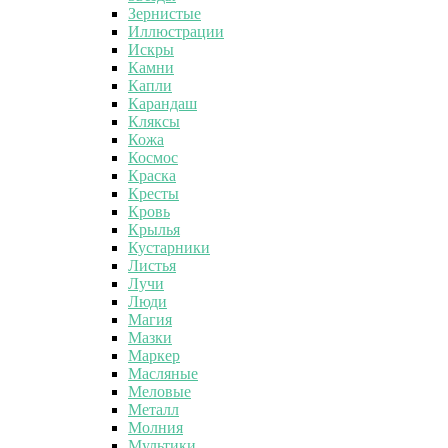
Зернистые
Иллюстрации
Искры
Камни
Капли
Карандаш
Кляксы
Кожа
Космос
Краска
Кресты
Кровь
Крылья
Кустарники
Листья
Лучи
Люди
Магия
Мазки
Маркер
Масляные
Меловые
Металл
Молния
Мультики