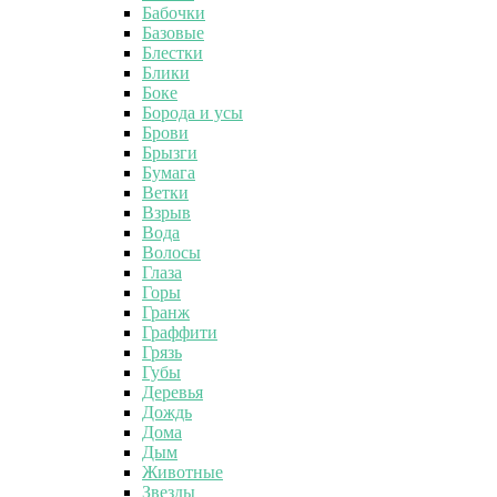
Бабочки
Базовые
Блестки
Блики
Боке
Борода и усы
Брови
Брызги
Бумага
Ветки
Взрыв
Вода
Волосы
Глаза
Горы
Гранж
Граффити
Грязь
Губы
Деревья
Дождь
Дома
Дым
Животные
Звезды