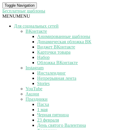
Toggle Navigation
Бесплатные шаблоны
MENU
MENU
Для социальных сетей
ВКонтакте
Анимированные шаблоны
Динамическая обложка ВК
Виджет ВКонтакте
Карточки товара
Набор
Обложка ВКонтакте
Instagram
Инсталендинг
Непрерывная лента
Stories
YouTube
Акции
Праздники
Пасха
1 мая
Черная пятница
23 февраля
День святого Валентина