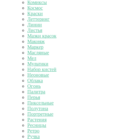
Комиксы
Космос
Краски
Леттеринг
Линии
Листья
Мазки красок
Макияж
Маркер
Масляные
Мел
Мультики
Набор кистей
Неоновые
Облака
Огонь
Палитра
Перья
Пиксельные
Полутона
Портретные
Растения
Ресницы
Ретро
Ручка