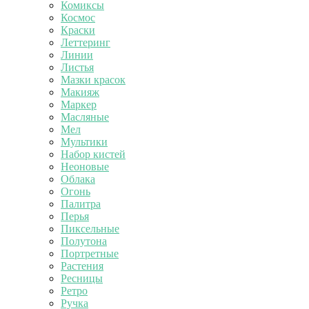
Комиксы
Космос
Краски
Леттеринг
Линии
Листья
Мазки красок
Макияж
Маркер
Масляные
Мел
Мультики
Набор кистей
Неоновые
Облака
Огонь
Палитра
Перья
Пиксельные
Полутона
Портретные
Растения
Ресницы
Ретро
Ручка