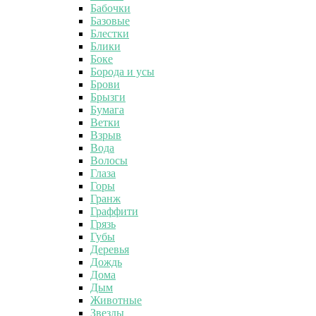
Бабочки
Базовые
Блестки
Блики
Боке
Борода и усы
Брови
Брызги
Бумага
Ветки
Взрыв
Вода
Волосы
Глаза
Горы
Гранж
Граффити
Грязь
Губы
Деревья
Дождь
Дома
Дым
Животные
Звезды