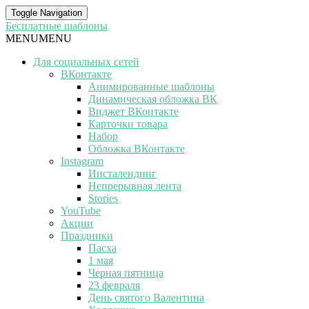
Toggle Navigation
Бесплатные шаблоны
MENU
MENU
Для социальных сетей
ВКонтакте
Анимированные шаблоны
Динамическая обложка ВК
Виджет ВКонтакте
Карточки товара
Набор
Обложка ВКонтакте
Instagram
Инсталендинг
Непрерывная лента
Stories
YouTube
Акции
Праздники
Пасха
1 мая
Черная пятница
23 февраля
День святого Валентина