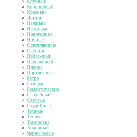
Клубные
Коричневый
Красный
Летние
Нежный
Неоновые
Новогодние
Ночные
Осветляющие
Осенние
Пейзажный
Персиковый
Пленка
Портретные
Ретро
Розовые
Романтические
Свадебные
Светлые
Студийные
Темные
Теплые
Тонировка
Холодный
Черно-белые