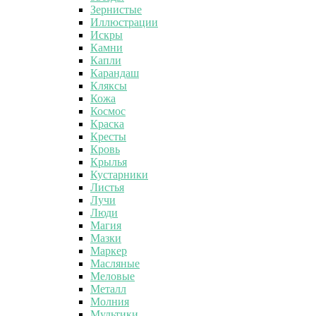
Зернистые
Иллюстрации
Искры
Камни
Капли
Карандаш
Кляксы
Кожа
Космос
Краска
Кресты
Кровь
Крылья
Кустарники
Листья
Лучи
Люди
Магия
Мазки
Маркер
Масляные
Меловые
Металл
Молния
Мультики