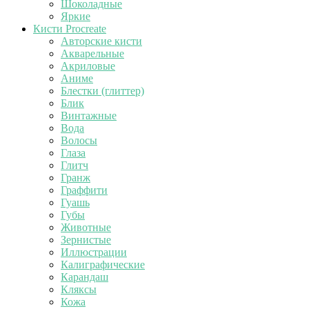
Шоколадные
Яркие
Кисти Procreate
Авторские кисти
Акварельные
Акриловые
Аниме
Блестки (глиттер)
Блик
Винтажные
Вода
Волосы
Глаза
Глитч
Гранж
Граффити
Гуашь
Губы
Животные
Зернистые
Иллюстрации
Калиграфические
Карандаш
Кляксы
Кожа