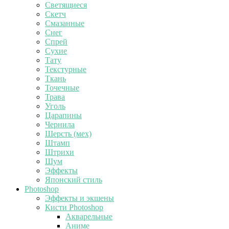
Светящиеся
Скетч
Смазанные
Снег
Спрей
Сухие
Тату
Текстурные
Ткань
Точечные
Трава
Уголь
Царапины
Чернила
Шерсть (мех)
Штамп
Штрихи
Шум
Эффекты
Японский стиль
Photoshop
Эффекты и экшены
Кисти Photoshop
Акварельные
Аниме