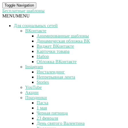
Toggle Navigation
Бесплатные шаблоны
MENU
MENU
Для социальных сетей
ВКонтакте
Анимированные шаблоны
Динамическая обложка ВК
Виджет ВКонтакте
Карточки товара
Набор
Обложка ВКонтакте
Instagram
Инсталендинг
Непрерывная лента
Stories
YouTube
Акции
Праздники
Пасха
1 мая
Черная пятница
23 февраля
День святого Валентина