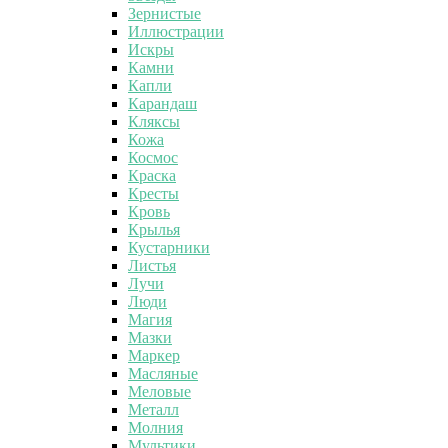
Зернистые
Иллюстрации
Искры
Камни
Капли
Карандаш
Кляксы
Кожа
Космос
Краска
Кресты
Кровь
Крылья
Кустарники
Листья
Лучи
Люди
Магия
Мазки
Маркер
Масляные
Меловые
Металл
Молния
Мультики