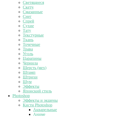
Светящиеся
Скетч
Смазанные
Снег
Спрей
Сухие
Тату
Текстурные
Ткань
Точечные
Трава
Уголь
Царапины
Чернила
Шерсть (мех)
Штамп
Штрихи
Шум
Эффекты
Японский стиль
Photoshop
Эффекты и экшены
Кисти Photoshop
Акварельные
Аниме