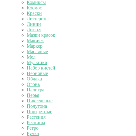
Комиксы
Космос
Краски
Леттеринг
Линии
Листья
Мазки красок
Макияж
Маркер
Масляные
Мел
Мультики
Набор кистей
Неоновые
Облака
Огонь
Палитра
Перья
Пиксельные
Полутона
Портретные
Растения
Ресницы
Ретро
Ручка