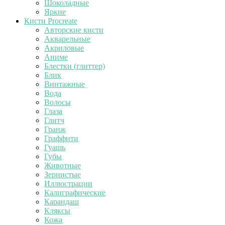
Шоколадные
Яркие
Кисти Procreate
Авторские кисти
Акварельные
Акриловые
Аниме
Блестки (глиттер)
Блик
Винтажные
Вода
Волосы
Глаза
Глитч
Гранж
Граффити
Гуашь
Губы
Животные
Зернистые
Иллюстрации
Калиграфические
Карандаш
Кляксы
Кожа