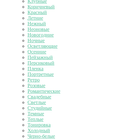
Клубные
Коричневый
Красный
Летние
Нежный
Неоновые
Новогодние
Ночные
Осветляющие
Осенние
Пейзажный
Персиковый
Пленка
Портретные
Ретро
Розовые
Романтические
Свадебные
Светлые
Студийные
Темные
Теплые
Тонировка
Холодный
Черно-белые