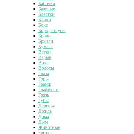
Бабочки
Базовые
Блестки
Блики
Боке
Борода и усы
Брови
Брызги
Бумага
Ветки
Взрыв
Вода
Волосы
Глаза
Горы
Гранж
Граффити
Грязь
Губы
Деревья
Дождь
Дома
Дым
Животные
Звезды