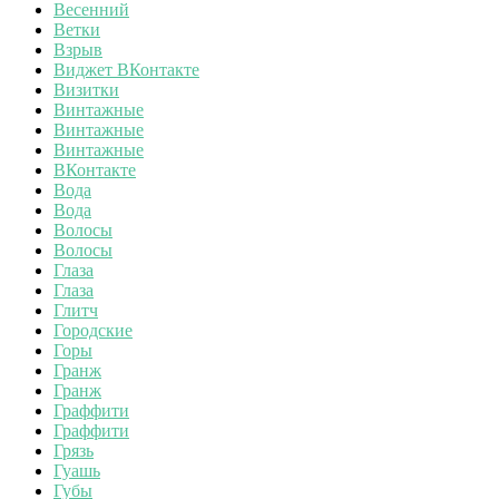
Весенний
Ветки
Взрыв
Виджет ВКонтакте
Визитки
Винтажные
Винтажные
Винтажные
ВКонтакте
Вода
Вода
Волосы
Волосы
Глаза
Глаза
Глитч
Городские
Горы
Гранж
Гранж
Граффити
Граффити
Грязь
Гуашь
Губы