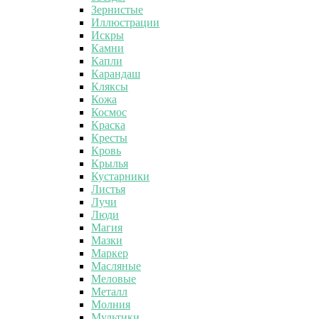
Зернистые
Иллюстрации
Искры
Камни
Капли
Карандаш
Кляксы
Кожа
Космос
Краска
Кресты
Кровь
Крылья
Кустарники
Листья
Лучи
Люди
Магия
Мазки
Маркер
Масляные
Меловые
Металл
Молния
Мультики