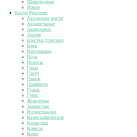
Шоколадные
Яркие
Кисти Procreate
Авторские кисти
Акварельные
Акриловые
Аниме
Блестки (глиттер)
Блик
Винтажные
Вода
Волосы
Глаза
Глитч
Гранж
Граффити
Гуашь
Губы
Животные
Зернистые
Иллюстрации
Калиграфические
Карандаш
Кляксы
Кожа