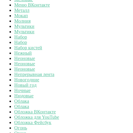
Меню ВКонтакте
Металл
Мокап
Молния
Мультики
Мультики
Набор
Набор
Набор кистей
Нежный
Неоновые
Неоновые
Неоновые
Непрерывная лента
Новогодние
Новый год
Ночные
Нюдовые
Облака
Облака
Обложка ВКонтакте
Обложка для YouTube
Обложка Фейсбук
Огонь