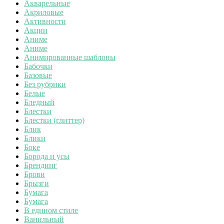
Акварельные
Акриловые
Активности
Акции
Аниме
Аниме
Анимированные шаблоны
Бабочки
Базовые
Без рубрики
Белые
Бледный
Блестки
Блестки (глиттер)
Блик
Блики
Боке
Борода и усы
Брендинг
Брови
Брызги
Бумага
Бумага
В едином стиле
Ванильный