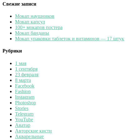
Свежие записи
Мокап наушников
Мокап капсул
100+ мокапов постера
Мокап банданы
Мокап упаковки таблеток и витаминов — 17 штук
Рубрики
1 мая
1 сентября
23 февраля
8 марта
Facebook
Fashion
Instagram
Photoshop
Stories
Telegram
YouTube
Аватар
Авторские кисти
Акварельные