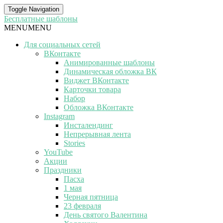
Toggle Navigation
Бесплатные шаблоны
MENU
MENU
Для социальных сетей
ВКонтакте
Анимированные шаблоны
Динамическая обложка ВК
Виджет ВКонтакте
Карточки товара
Набор
Обложка ВКонтакте
Instagram
Инсталендинг
Непрерывная лента
Stories
YouTube
Акции
Праздники
Пасха
1 мая
Черная пятница
23 февраля
День святого Валентина