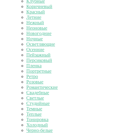
Клубные
Коричневый
Красный
Летние
Нежный
Неоновые
Новогодние
Ночные
Осветляющие
Осенние
Пейзажный
Персиковый
Пленка
Портретные
Ретро
Розовые
Романтические
Свадебные
Светлые
Студийные
Темные
Теплые
Тонировка
Холодный
Черно-белые