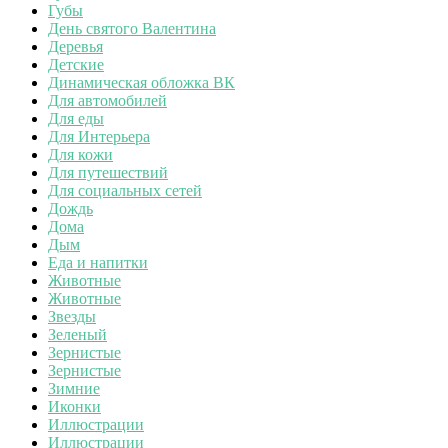
Губы
День святого Валентина
Деревья
Детские
Динамическая обложка ВК
Для автомобилей
Для еды
Для Интерьера
Для кожи
Для путешествий
Для социальных сетей
Дождь
Дома
Дым
Еда и напитки
Животные
Животные
Звезды
Зеленый
Зернистые
Зернистые
Зимние
Иконки
Иллюстрации
Иллюстрации