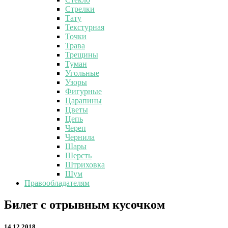
Стрелки
Тату
Текстурная
Точки
Трава
Трещины
Туман
Угольные
Узоры
Фигурные
Царапины
Цветы
Цепь
Череп
Чернила
Шары
Шерсть
Штриховка
Шум
Правообладателям
Билет
Билет с отрывным кусочком
с
отрывным
14.12.2018