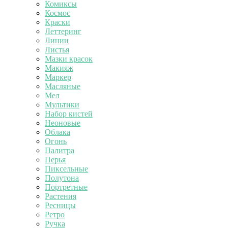
Комиксы
Космос
Краски
Леттеринг
Линии
Листья
Мазки красок
Макияж
Маркер
Масляные
Мел
Мультики
Набор кистей
Неоновые
Облака
Огонь
Палитра
Перья
Пиксельные
Полутона
Портретные
Растения
Ресницы
Ретро
Ручка