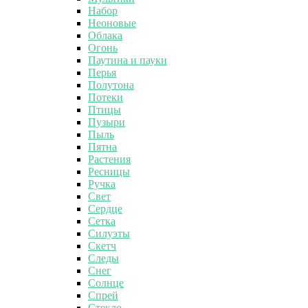
Набор
Неоновые
Облака
Огонь
Паутина и пауки
Перья
Полутона
Потеки
Птицы
Пузыри
Пыль
Пятна
Растения
Ресницы
Ручка
Свет
Сердце
Сетка
Силуэты
Скетч
Следы
Снег
Солнце
Спрей
Стекло