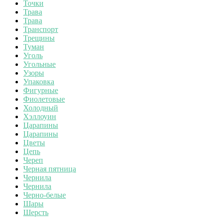
Точки
Трава
Трава
Транспорт
Трещины
Туман
Уголь
Угольные
Узоры
Упаковка
Фигурные
Фиолетовые
Холодный
Хэллоуин
Царапины
Царапины
Цветы
Цепь
Череп
Черная пятница
Чернила
Чернила
Черно-белые
Шары
Шерсть