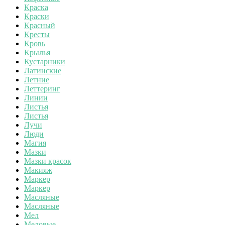
Краска
Краски
Красный
Кресты
Кровь
Крылья
Кустарники
Латинские
Летние
Леттеринг
Линии
Листья
Листья
Лучи
Люди
Магия
Мазки
Мазки красок
Макияж
Маркер
Маркер
Масляные
Масляные
Мел
Меловые