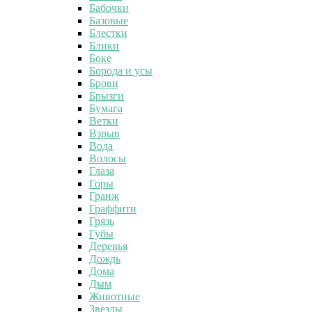
Бабочки
Базовые
Блестки
Блики
Боке
Борода и усы
Брови
Брызги
Бумага
Ветки
Взрыв
Вода
Волосы
Глаза
Горы
Гранж
Граффити
Грязь
Губы
Деревья
Дождь
Дома
Дым
Животные
Звезды