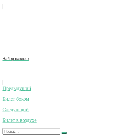
Набор наклеек
Навигация
Предыдущий
по
Билет боком
записям
Следующий
Билет в воздухе
Искать:
Найти