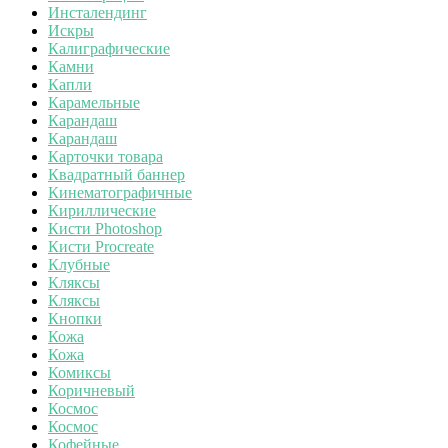
Инсталендинг
Искры
Калиграфические
Камни
Капли
Карамельные
Карандаш
Карандаш
Карточки товара
Квадратный баннер
Кинематографичные
Кириллические
Кисти Photoshop
Кисти Procreate
Клубные
Кляксы
Кляксы
Кнопки
Кожа
Кожа
Комиксы
Коричневый
Космос
Космос
Кофейные