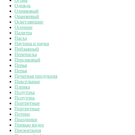
Огонь
Одежда
Оливковый
Оранжевый
Осветляющие
Осенние
Палитра
Пасха
Паутина и пауки
Пейзажный
Переписка
Персиковый
Перья
Перья
Печатная продукция
Пиксельные
Пленка
Полутона
Полутона
Портретные
Портретные
Потеки
Праздники
Превью видео
Презентация