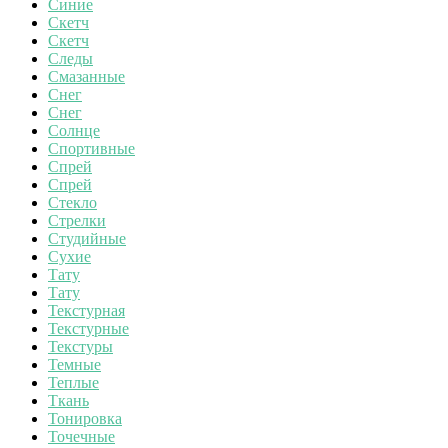
Синие
Скетч
Скетч
Следы
Смазанные
Снег
Снег
Солнце
Спортивные
Спрей
Спрей
Стекло
Стрелки
Студийные
Сухие
Тату
Тату
Текстурная
Текстурные
Текстуры
Темные
Теплые
Ткань
Тонировка
Точечные