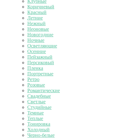
Клубные
Коричневый
Красный
Летние
Нежный
Неоновые
Новогодние
Ночные
Осветляющие
Осенние
Пейзажный
Персиковый
Пленка
Портретные
Ретро
Розовые
Романтические
Свадебные
Светлые
Студийные
Темные
Теплые
Тонировка
Холодный
Черно-белые