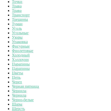
Точки
Трава
Трава
Транспорт
Трещины
Туман
Уголь
Угольные
Узоры
Упаковка
Фигурные
Фиолетовые
Холодный
Хэллоуин
Царапины
Царапины
Цветы
Цепь
Череп
Черная пятница
Чернила
Чернила
Черно-белые
Шары
Шерсть