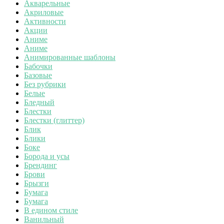
Акварельные
Акриловые
Активности
Акции
Аниме
Аниме
Анимированные шаблоны
Бабочки
Базовые
Без рубрики
Белые
Бледный
Блестки
Блестки (глиттер)
Блик
Блики
Боке
Борода и усы
Брендинг
Брови
Брызги
Бумага
Бумага
В едином стиле
Ванильный