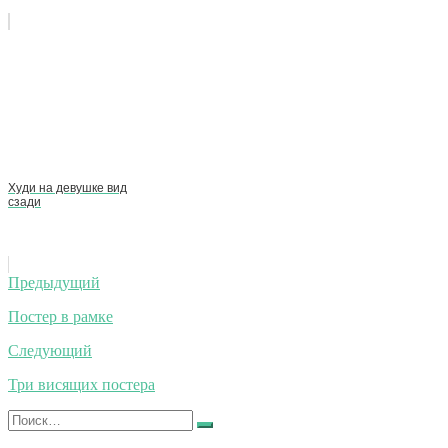
Худи на девушке вид
сзади
Навигация
Предыдущий
по
Постер в рамке
записям
Следующий
Три висящих постера
Искать:
Найти