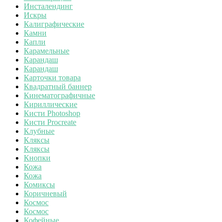
Инсталендинг
Искры
Калиграфические
Камни
Капли
Карамельные
Карандаш
Карандаш
Карточки товара
Квадратный баннер
Кинематографичные
Кириллические
Кисти Photoshop
Кисти Procreate
Клубные
Кляксы
Кляксы
Кнопки
Кожа
Кожа
Комиксы
Коричневый
Космос
Космос
Кофейные