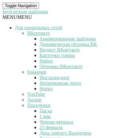
Toggle Navigation
Бесплатные шаблоны
MENU
MENU
Для социальных сетей
ВКонтакте
Анимированные шаблоны
Динамическая обложка ВК
Виджет ВКонтакте
Карточки товара
Набор
Обложка ВКонтакте
Instagram
Инсталендинг
Непрерывная лента
Stories
YouTube
Акции
Праздники
Пасха
1 мая
Черная пятница
23 февраля
День святого Валентина