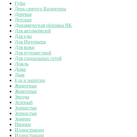
Губы
День святого Валентина
Деревья
Детские
Динамическая обложка ВК
Для автомобилей
Для еды
Для Интерьера
Для кожи
Для путешествий
Для социальных сетей
Дождь
Дома
Дым
Еда и напитки
Животные
Животные
Звезды
Зеленый
Зернистые
Зернистые
Зимние
Иконки
Иллюстрации
Иллюстрации