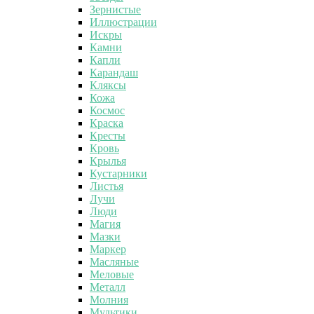
Зернистые
Иллюстрации
Искры
Камни
Капли
Карандаш
Кляксы
Кожа
Космос
Краска
Кресты
Кровь
Крылья
Кустарники
Листья
Лучи
Люди
Магия
Мазки
Маркер
Масляные
Меловые
Металл
Молния
Мультики