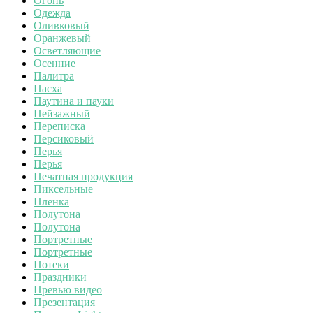
Огонь
Одежда
Оливковый
Оранжевый
Осветляющие
Осенние
Палитра
Пасха
Паутина и пауки
Пейзажный
Переписка
Персиковый
Перья
Перья
Печатная продукция
Пиксельные
Пленка
Полутона
Полутона
Портретные
Портретные
Потеки
Праздники
Превью видео
Презентация