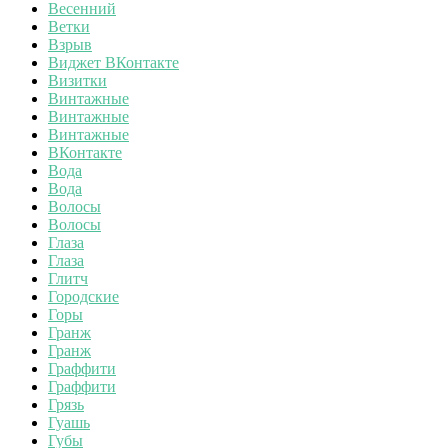
Весенний
Ветки
Взрыв
Виджет ВКонтакте
Визитки
Винтажные
Винтажные
Винтажные
ВКонтакте
Вода
Вода
Волосы
Волосы
Глаза
Глаза
Глитч
Городские
Горы
Гранж
Гранж
Граффити
Граффити
Грязь
Гуашь
Губы