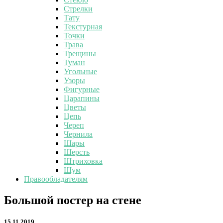
Стрелки
Тату
Текстурная
Точки
Трава
Трещины
Туман
Угольные
Узоры
Фигурные
Царапины
Цветы
Цепь
Череп
Чернила
Шары
Шерсть
Штриховка
Шум
Правообладателям
Большой
Большой постер на стене
постер
на
15.11.2019