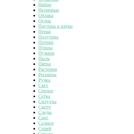
Набор
Неоновые
Облака
Огонь
Паутина и пауки
Перья
Полутона
Потеки
Птицы
Пузыри
Пыль
Пятна
Растения
Ресницы
Ручка
Свет
Сердце
Сетка
Силуэты
Скетч
Следы
Снег
Солнце
Спрей
Стекло