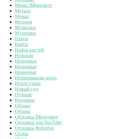
Меню ВКонтакте
Металл
Мокап
Молния
Мультики
Мультики
Набор
Набор
Набор кистей
Нежный
Неоновые
Неоновые
Неоновые
Непрерывная лента
Новогодние
Новый год
Ночные
Нюдовые
Облака
Облака
Обложка ВКонтакте
Обложка для YouTube
Обложка Фейсбук
Огонь