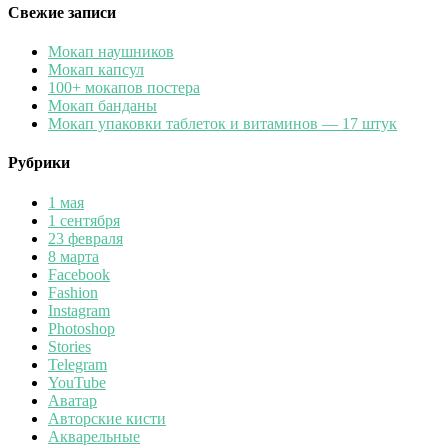
Свежие записи
Мокап наушников
Мокап капсул
100+ мокапов постера
Мокап банданы
Мокап упаковки таблеток и витаминов — 17 штук
Рубрики
1 мая
1 сентября
23 февраля
8 марта
Facebook
Fashion
Instagram
Photoshop
Stories
Telegram
YouTube
Аватар
Авторские кисти
Акварельные