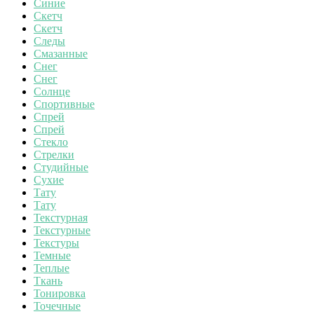
Синие
Скетч
Скетч
Следы
Смазанные
Снег
Снег
Солнце
Спортивные
Спрей
Спрей
Стекло
Стрелки
Студийные
Сухие
Тату
Тату
Текстурная
Текстурные
Текстуры
Темные
Теплые
Ткань
Тонировка
Точечные