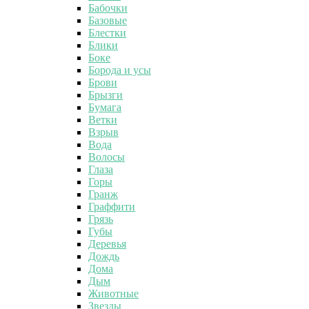
Бабочки
Базовые
Блестки
Блики
Боке
Борода и усы
Брови
Брызги
Бумага
Ветки
Взрыв
Вода
Волосы
Глаза
Горы
Гранж
Граффити
Грязь
Губы
Деревья
Дождь
Дома
Дым
Животные
Звезды