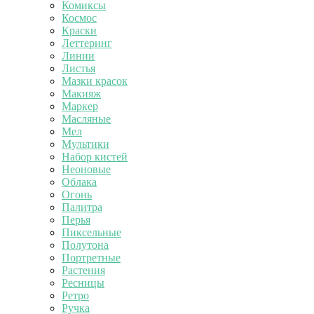
Комиксы
Космос
Краски
Леттеринг
Линии
Листья
Мазки красок
Макияж
Маркер
Масляные
Мел
Мультики
Набор кистей
Неоновые
Облака
Огонь
Палитра
Перья
Пиксельные
Полутона
Портретные
Растения
Ресницы
Ретро
Ручка