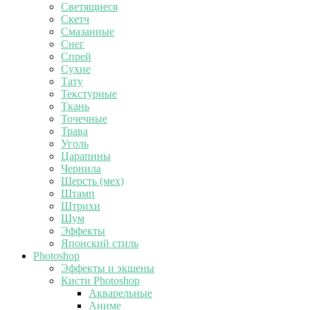
Светящиеся
Скетч
Смазанные
Снег
Спрей
Сухие
Тату
Текстурные
Ткань
Точечные
Трава
Уголь
Царапины
Чернила
Шерсть (мех)
Штамп
Штрихи
Шум
Эффекты
Японский стиль
Photoshop
Эффекты и экшены
Кисти Photoshop
Акварельные
Аниме