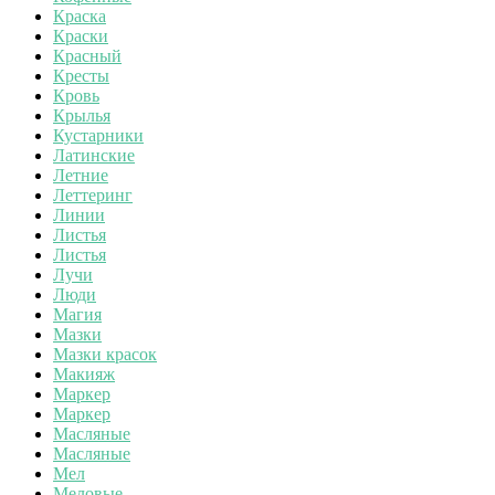
Краска
Краски
Красный
Кресты
Кровь
Крылья
Кустарники
Латинские
Летние
Леттеринг
Линии
Листья
Листья
Лучи
Люди
Магия
Мазки
Мазки красок
Макияж
Маркер
Маркер
Масляные
Масляные
Мел
Меловые