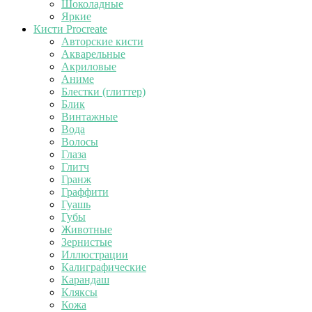
Шоколадные
Яркие
Кисти Procreate
Авторские кисти
Акварельные
Акриловые
Аниме
Блестки (глиттер)
Блик
Винтажные
Вода
Волосы
Глаза
Глитч
Гранж
Граффити
Гуашь
Губы
Животные
Зернистые
Иллюстрации
Калиграфические
Карандаш
Кляксы
Кожа