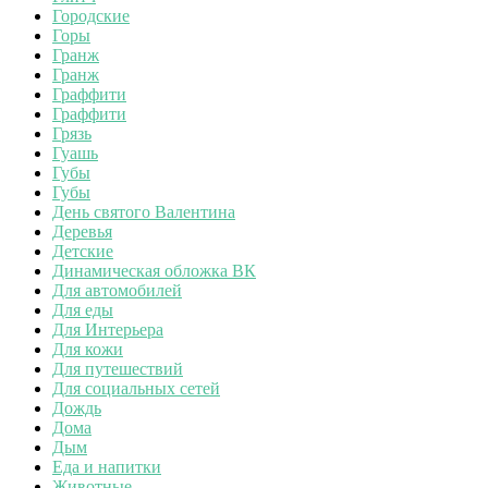
Городские
Горы
Гранж
Гранж
Граффити
Граффити
Грязь
Гуашь
Губы
Губы
День святого Валентина
Деревья
Детские
Динамическая обложка ВК
Для автомобилей
Для еды
Для Интерьера
Для кожи
Для путешествий
Для социальных сетей
Дождь
Дома
Дым
Еда и напитки
Животные