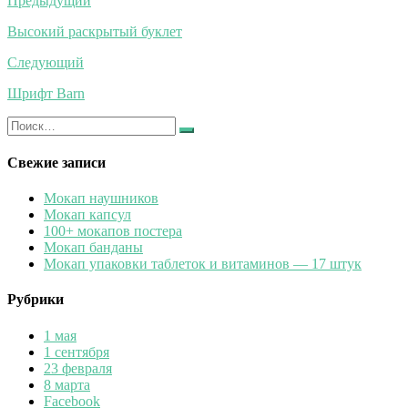
Навигация
Предыдущий
по
Высокий раскрытый буклет
записям
Следующий
Шрифт Barn
Искать:
Найти
Свежие записи
Мокап наушников
Мокап капсул
100+ мокапов постера
Мокап банданы
Мокап упаковки таблеток и витаминов — 17 штук
Рубрики
1 мая
1 сентября
23 февраля
8 марта
Facebook