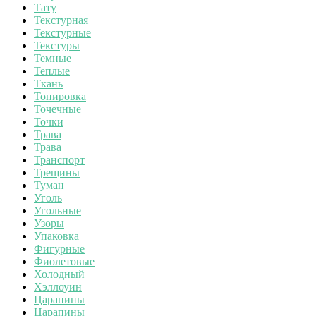
Тату
Текстурная
Текстурные
Текстуры
Темные
Теплые
Ткань
Тонировка
Точечные
Точки
Трава
Трава
Транспорт
Трещины
Туман
Уголь
Угольные
Узоры
Упаковка
Фигурные
Фиолетовые
Холодный
Хэллоуин
Царапины
Царапины