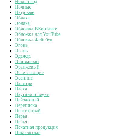
Новый год
Ночные
Нюдовые
Облака
Облака
Обложка ВКонтакте
Обложка для YouTube
Обложка Фейсбук
Огонь
Огонь
Одежда
Оливковый
Оранжевый
Осветляющие
Осенние
Палитра
Пасха
Паутина и пауки
Пейзажный
Переписка
Персиковый
Перья
Перья
Печатная продукция
Пиксельные