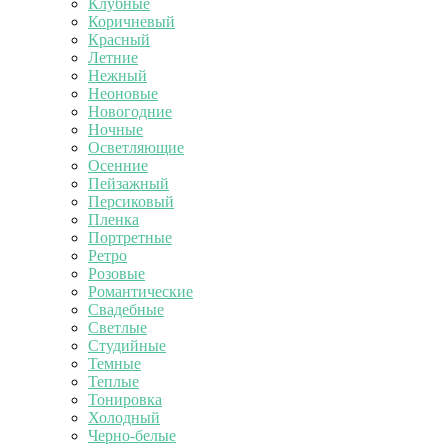
Клубные
Коричневый
Красный
Летние
Нежный
Неоновые
Новогодние
Ночные
Осветляющие
Осенние
Пейзажный
Персиковый
Пленка
Портретные
Ретро
Розовые
Романтические
Свадебные
Светлые
Студийные
Темные
Теплые
Тонировка
Холодный
Черно-белые