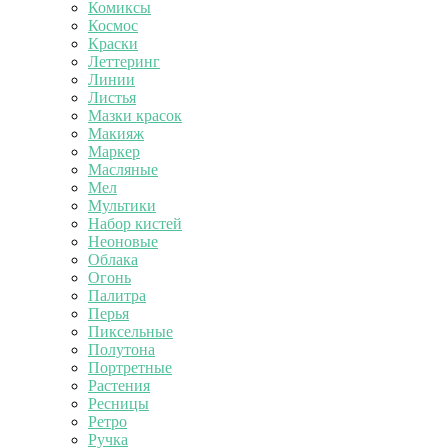
Комиксы
Космос
Краски
Леттеринг
Линии
Листья
Мазки красок
Макияж
Маркер
Масляные
Мел
Мультики
Набор кистей
Неоновые
Облака
Огонь
Палитра
Перья
Пиксельные
Полутона
Портретные
Растения
Ресницы
Ретро
Ручка