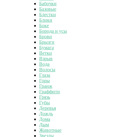
Бабочки
Базовые
Блестки
Блики
Боке
Борода и усы
Брови
Брызги
Бумага
Ветки
Взрыв
Вода
Волосы
Глаза
Горы
Гранж
Граффити
Грязь
Губы
Деревья
Дождь
Дома
Дым
Животные
Звезды