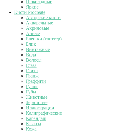
Шоколадные
Яркие
Кисти Procreate
Авторские кисти
Акварельные
Акриловые
Аниме
Блестки (глиттер)
Блик
Винтажные
Вода
Волосы
Глаза
Глитч
Гранж
Граффити
Гуашь
Губы
Животные
Зернистые
Иллюстрации
Калиграфические
Карандаш
Кляксы
Кожа