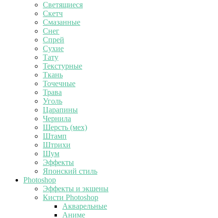
Светящиеся
Скетч
Смазанные
Снег
Спрей
Сухие
Тату
Текстурные
Ткань
Точечные
Трава
Уголь
Царапины
Чернила
Шерсть (мех)
Штамп
Штрихи
Шум
Эффекты
Японский стиль
Photoshop
Эффекты и экшены
Кисти Photoshop
Акварельные
Аниме