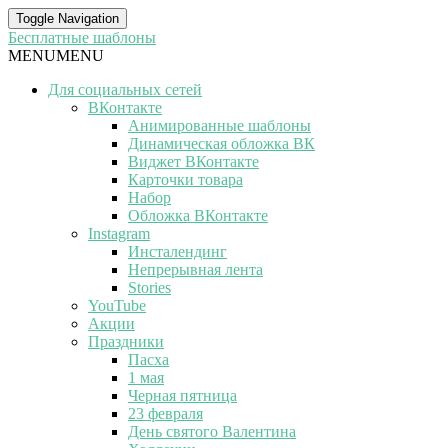
Toggle Navigation
Бесплатные шаблоны
MENU
MENU
Для социальных сетей
ВКонтакте
Анимированные шаблоны
Динамическая обложка ВК
Виджет ВКонтакте
Карточки товара
Набор
Обложка ВКонтакте
Instagram
Инсталендинг
Непрерывная лента
Stories
YouTube
Акции
Праздники
Пасха
1 мая
Черная пятница
23 февраля
День святого Валентина