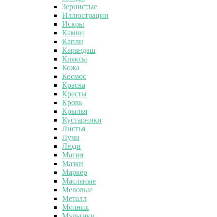
Зернистые
Иллюстрации
Искры
Камни
Капли
Карандаш
Кляксы
Кожа
Космос
Краска
Кресты
Кровь
Крылья
Кустарники
Листья
Лучи
Люди
Магия
Мазки
Маркер
Масляные
Меловые
Металл
Молния
Мультики