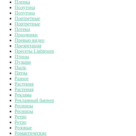
Пленка
Полутона
Полутона
Портретные
Портретные
Потеки
Праздники
Превью видео
Презентация
Пресеты Lightroom
Птицы
Пузыри
Пыль
Пятна
Разное
Растения
Растения
Реклама
Рекламный баннер
Ресницы
Ресницы
Ретро
Ретро
Розовые
Романтические