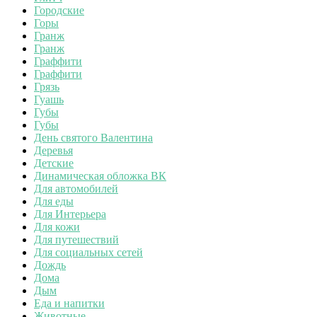
Городские
Горы
Гранж
Гранж
Граффити
Граффити
Грязь
Гуашь
Губы
Губы
День святого Валентина
Деревья
Детские
Динамическая обложка ВК
Для автомобилей
Для еды
Для Интерьера
Для кожи
Для путешествий
Для социальных сетей
Дождь
Дома
Дым
Еда и напитки
Животные