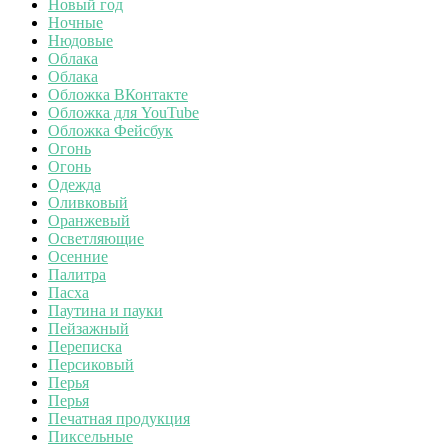
Новый год
Ночные
Нюдовые
Облака
Облака
Обложка ВКонтакте
Обложка для YouTube
Обложка Фейсбук
Огонь
Огонь
Одежда
Оливковый
Оранжевый
Осветляющие
Осенние
Палитра
Пасха
Паутина и пауки
Пейзажный
Переписка
Персиковый
Перья
Перья
Печатная продукция
Пиксельные