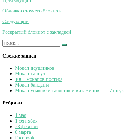
Навигация
Предыдущий
по
Обложка стоячего блокнота
записям
Следующий
Раскрытый блокнот с закладкой
Искать:
Найти
Свежие записи
Мокап наушников
Мокап капсул
100+ мокапов постера
Мокап банданы
Мокап упаковки таблеток и витаминов — 17 штук
Рубрики
1 мая
1 сентября
23 февраля
8 марта
Facebook