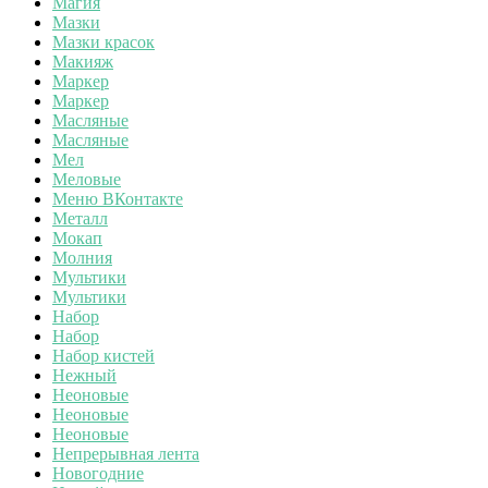
Магия
Мазки
Мазки красок
Макияж
Маркер
Маркер
Масляные
Масляные
Мел
Меловые
Меню ВКонтакте
Металл
Мокап
Молния
Мультики
Мультики
Набор
Набор
Набор кистей
Нежный
Неоновые
Неоновые
Неоновые
Непрерывная лента
Новогодние