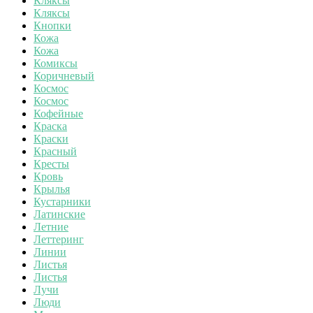
Кляксы
Кляксы
Кнопки
Кожа
Кожа
Комиксы
Коричневый
Космос
Космос
Кофейные
Краска
Краски
Красный
Кресты
Кровь
Крылья
Кустарники
Латинские
Летние
Леттеринг
Линии
Листья
Листья
Лучи
Люди