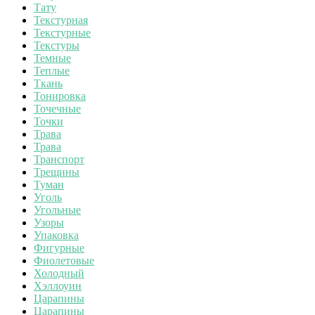
Тату
Текстурная
Текстурные
Текстуры
Темные
Теплые
Ткань
Тонировка
Точечные
Точки
Трава
Трава
Транспорт
Трещины
Туман
Уголь
Угольные
Узоры
Упаковка
Фигурные
Фиолетовые
Холодный
Хэллоуин
Царапины
Царапины