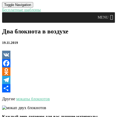
Toggle Navigation
Бесплатные шаблоны
MENU
Два
Два блокнота в воздухе
блокнота
в
19.11.2019
воздухе
VK
Facebook
Odnoklassniki
Telegram
Отправить
Другие
мокапы блокнотов
Каждый день готовим для вас лучшие материалы.