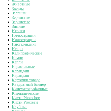
Животные
Звезды
Зеленый
Зернистые
Зернистые
Зимние
Иконки
Иллюстрации
Иллюстрации
Инсталендинг
Искры
Калиграфические
Камни
Капли
Карамельные
Карандаш
Карандаш
Карточки товара
Квадратный баннер
Кинематографичные
Кириллические
Кисти Photoshop
Кисти Procreate
Клубные