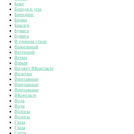
Боке
Борода и усы
Брендинг
Брови
Брызги
Бумага
Бумага
В едином стиле
Ванильный
Весенний
Ветки
Взрыв
Виджет ВКонтакте
Визитки
Винтажные
Винтажные
Винтажные
ВКонтакте
Вода
Вода
Волосы
Волосы
Глаза
Глаза
Глитч