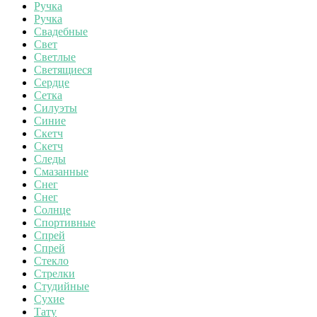
Ручка
Ручка
Свадебные
Свет
Светлые
Светящиеся
Сердце
Сетка
Силуэты
Синие
Скетч
Скетч
Следы
Смазанные
Снег
Снег
Солнце
Спортивные
Спрей
Спрей
Стекло
Стрелки
Студийные
Сухие
Тату