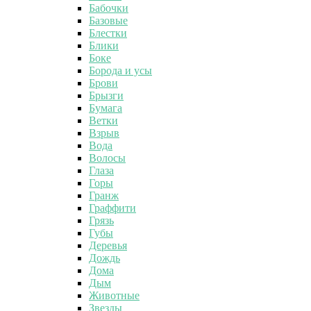
Бабочки
Базовые
Блестки
Блики
Боке
Борода и усы
Брови
Брызги
Бумага
Ветки
Взрыв
Вода
Волосы
Глаза
Горы
Гранж
Граффити
Грязь
Губы
Деревья
Дождь
Дома
Дым
Животные
Звезды