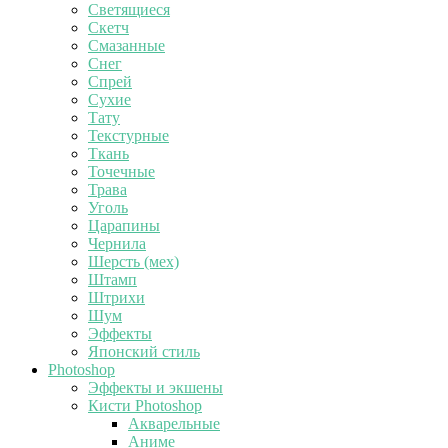
Светящиеся
Скетч
Смазанные
Снег
Спрей
Сухие
Тату
Текстурные
Ткань
Точечные
Трава
Уголь
Царапины
Чернила
Шерсть (мех)
Штамп
Штрихи
Шум
Эффекты
Японский стиль
Photoshop
Эффекты и экшены
Кисти Photoshop
Акварельные
Аниме