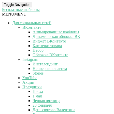
Toggle Navigation
Бесплатные шаблоны
MENU
MENU
Для социальных сетей
ВКонтакте
Анимированные шаблоны
Динамическая обложка ВК
Виджет ВКонтакте
Карточки товара
Набор
Обложка ВКонтакте
Instagram
Инсталендинг
Непрерывная лента
Stories
YouTube
Акции
Праздники
Пасха
1 мая
Черная пятница
23 февраля
День святого Валентина