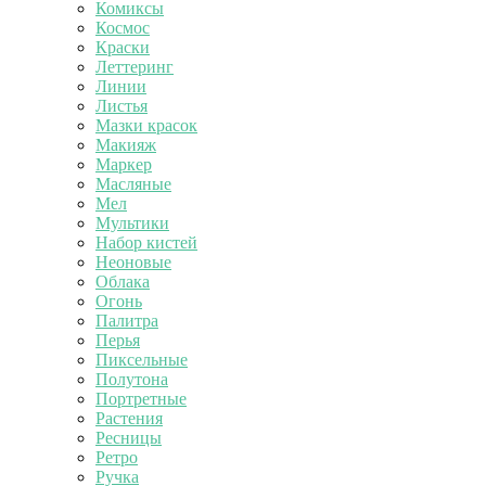
Комиксы
Космос
Краски
Леттеринг
Линии
Листья
Мазки красок
Макияж
Маркер
Масляные
Мел
Мультики
Набор кистей
Неоновые
Облака
Огонь
Палитра
Перья
Пиксельные
Полутона
Портретные
Растения
Ресницы
Ретро
Ручка