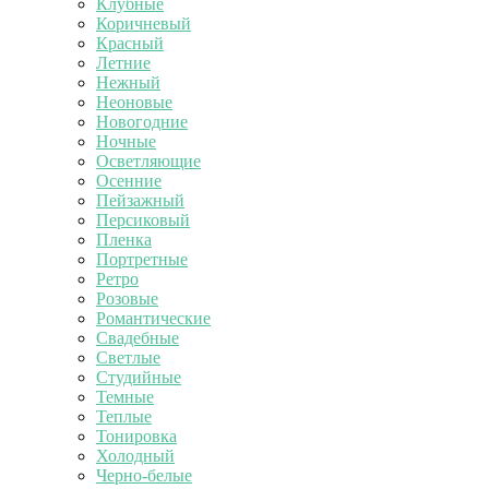
Клубные
Коричневый
Красный
Летние
Нежный
Неоновые
Новогодние
Ночные
Осветляющие
Осенние
Пейзажный
Персиковый
Пленка
Портретные
Ретро
Розовые
Романтические
Свадебные
Светлые
Студийные
Темные
Теплые
Тонировка
Холодный
Черно-белые