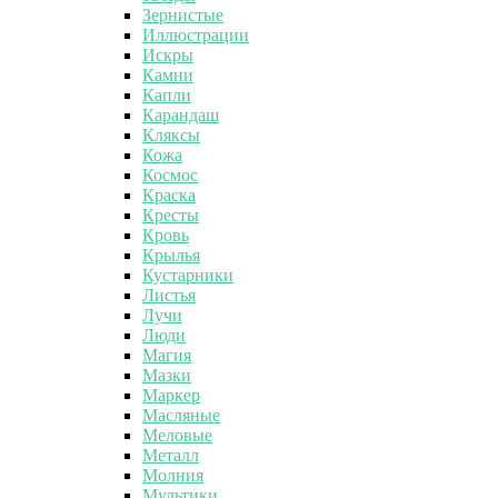
Зернистые
Иллюстрации
Искры
Камни
Капли
Карандаш
Кляксы
Кожа
Космос
Краска
Кресты
Кровь
Крылья
Кустарники
Листья
Лучи
Люди
Магия
Мазки
Маркер
Масляные
Меловые
Металл
Молния
Мультики