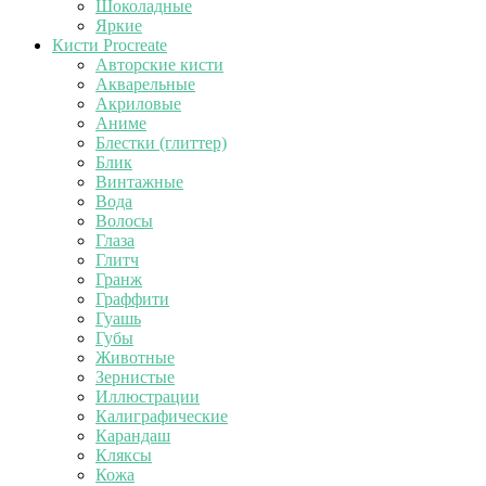
Шоколадные
Яркие
Кисти Procreate
Авторские кисти
Акварельные
Акриловые
Аниме
Блестки (глиттер)
Блик
Винтажные
Вода
Волосы
Глаза
Глитч
Гранж
Граффити
Гуашь
Губы
Животные
Зернистые
Иллюстрации
Калиграфические
Карандаш
Кляксы
Кожа