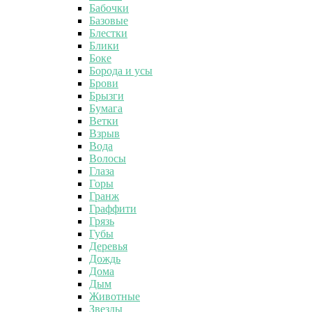
Бабочки
Базовые
Блестки
Блики
Боке
Борода и усы
Брови
Брызги
Бумага
Ветки
Взрыв
Вода
Волосы
Глаза
Горы
Гранж
Граффити
Грязь
Губы
Деревья
Дождь
Дома
Дым
Животные
Звезды