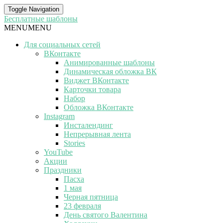
Toggle Navigation
Бесплатные шаблоны
MENU
MENU
Для социальных сетей
ВКонтакте
Анимированные шаблоны
Динамическая обложка ВК
Виджет ВКонтакте
Карточки товара
Набор
Обложка ВКонтакте
Instagram
Инсталендинг
Непрерывная лента
Stories
YouTube
Акции
Праздники
Пасха
1 мая
Черная пятница
23 февраля
День святого Валентина