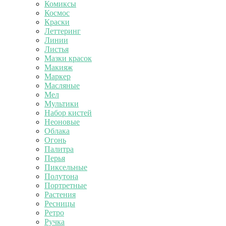
Комиксы
Космос
Краски
Леттеринг
Линии
Листья
Мазки красок
Макияж
Маркер
Масляные
Мел
Мультики
Набор кистей
Неоновые
Облака
Огонь
Палитра
Перья
Пиксельные
Полутона
Портретные
Растения
Ресницы
Ретро
Ручка