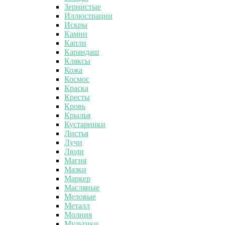
Зернистые
Иллюстрации
Искры
Камни
Капли
Карандаш
Кляксы
Кожа
Космос
Краска
Кресты
Кровь
Крылья
Кустарники
Листья
Лучи
Люди
Магия
Мазки
Маркер
Масляные
Меловые
Металл
Молния
Мультики