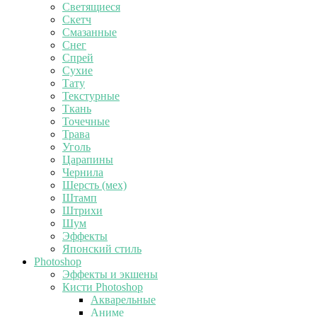
Светящиеся
Скетч
Смазанные
Снег
Спрей
Сухие
Тату
Текстурные
Ткань
Точечные
Трава
Уголь
Царапины
Чернила
Шерсть (мех)
Штамп
Штрихи
Шум
Эффекты
Японский стиль
Photoshop
Эффекты и экшены
Кисти Photoshop
Акварельные
Аниме