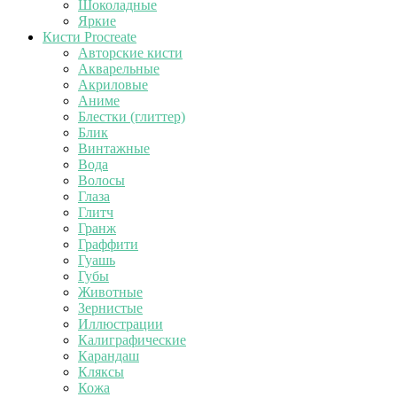
Шоколадные
Яркие
Кисти Procreate
Авторские кисти
Акварельные
Акриловые
Аниме
Блестки (глиттер)
Блик
Винтажные
Вода
Волосы
Глаза
Глитч
Гранж
Граффити
Гуашь
Губы
Животные
Зернистые
Иллюстрации
Калиграфические
Карандаш
Кляксы
Кожа