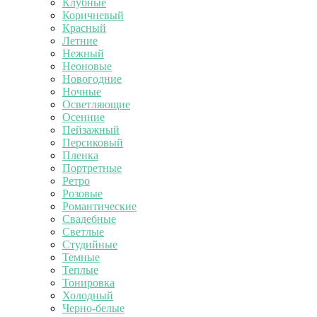
Клубные
Коричневый
Красный
Летние
Нежный
Неоновые
Новогодние
Ночные
Осветляющие
Осенние
Пейзажный
Персиковый
Пленка
Портретные
Ретро
Розовые
Романтические
Свадебные
Светлые
Студийные
Темные
Теплые
Тонировка
Холодный
Черно-белые