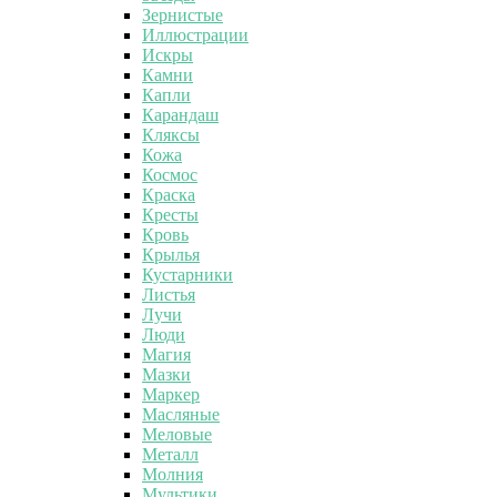
Зернистые
Иллюстрации
Искры
Камни
Капли
Карандаш
Кляксы
Кожа
Космос
Краска
Кресты
Кровь
Крылья
Кустарники
Листья
Лучи
Люди
Магия
Мазки
Маркер
Масляные
Меловые
Металл
Молния
Мультики