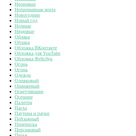
Неоновые
Непрерывная лента
Новогодние
Новый год
Ночные
Нюдовые
Облака
Облака
Обложка ВКонтакте
Обложка для YouTube
Обложка Фейсбук
Огонь
Огонь
Одежда
Оливковый
Оранжевый
Осветляющие
Осенние
Палитра
Пасха
Паутина и пауки
Пейзажный
Переписка
Персиковый
Перья