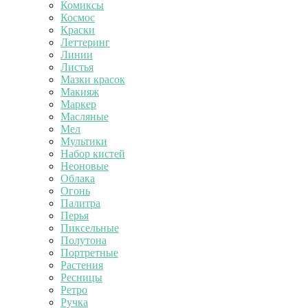
Комиксы
Космос
Краски
Леттеринг
Линии
Листья
Мазки красок
Макияж
Маркер
Масляные
Мел
Мультики
Набор кистей
Неоновые
Облака
Огонь
Палитра
Перья
Пиксельные
Полутона
Портретные
Растения
Ресницы
Ретро
Ручка