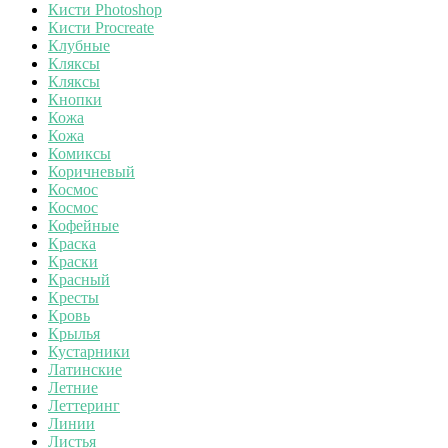
Кисти Photoshop
Кисти Procreate
Клубные
Кляксы
Кляксы
Кнопки
Кожа
Кожа
Комиксы
Коричневый
Космос
Космос
Кофейные
Краска
Краски
Красный
Кресты
Кровь
Крылья
Кустарники
Латинские
Летние
Леттеринг
Линии
Листья