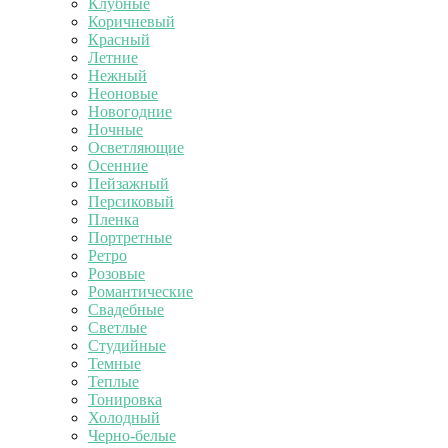
Клубные
Коричневый
Красный
Летние
Нежный
Неоновые
Новогодние
Ночные
Осветляющие
Осенние
Пейзажный
Персиковый
Пленка
Портретные
Ретро
Розовые
Романтические
Свадебные
Светлые
Студийные
Темные
Теплые
Тонировка
Холодный
Черно-белые