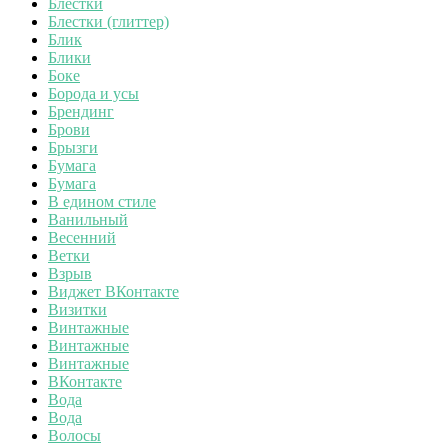
Блестки
Блестки (глиттер)
Блик
Блики
Боке
Борода и усы
Брендинг
Брови
Брызги
Бумага
Бумага
В едином стиле
Ванильный
Весенний
Ветки
Взрыв
Виджет ВКонтакте
Визитки
Винтажные
Винтажные
Винтажные
ВКонтакте
Вода
Вода
Волосы