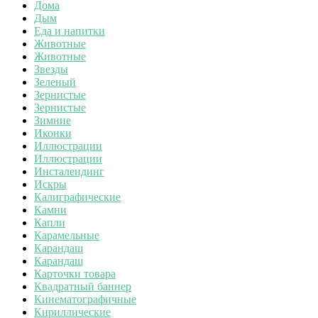
Дома
Дым
Еда и напитки
Животные
Животные
Звезды
Зеленый
Зернистые
Зернистые
Зимние
Иконки
Иллюстрации
Иллюстрации
Инсталендинг
Искры
Калиграфические
Камни
Капли
Карамельные
Карандаш
Карандаш
Карточки товара
Квадратный баннер
Кинематографичные
Кириллические