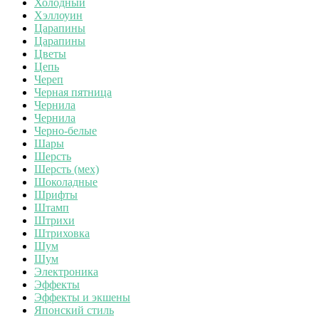
Холодный
Хэллоуин
Царапины
Царапины
Цветы
Цепь
Череп
Черная пятница
Чернила
Чернила
Черно-белые
Шары
Шерсть
Шерсть (мех)
Шоколадные
Шрифты
Штамп
Штрихи
Штриховка
Шум
Шум
Электроника
Эффекты
Эффекты и экшены
Японский стиль