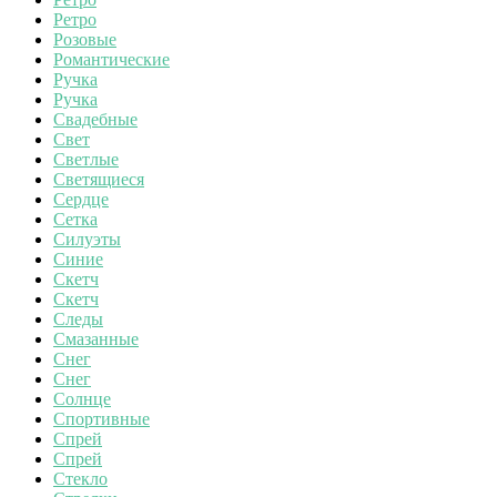
Ретро
Розовые
Романтические
Ручка
Ручка
Свадебные
Свет
Светлые
Светящиеся
Сердце
Сетка
Силуэты
Синие
Скетч
Скетч
Следы
Смазанные
Снег
Снег
Солнце
Спортивные
Спрей
Спрей
Стекло