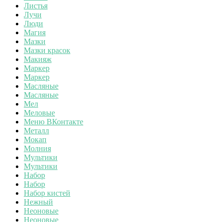
Листья
Лучи
Люди
Магия
Мазки
Мазки красок
Макияж
Маркер
Маркер
Масляные
Масляные
Мел
Меловые
Меню ВКонтакте
Металл
Мокап
Молния
Мультики
Мультики
Набор
Набор
Набор кистей
Нежный
Неоновые
Неоновые