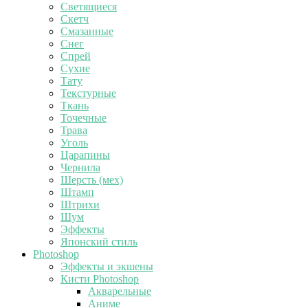
Светящиеся
Скетч
Смазанные
Снег
Спрей
Сухие
Тату
Текстурные
Ткань
Точечные
Трава
Уголь
Царапины
Чернила
Шерсть (мех)
Штамп
Штрихи
Шум
Эффекты
Японский стиль
Photoshop
Эффекты и экшены
Кисти Photoshop
Акварельные
Аниме