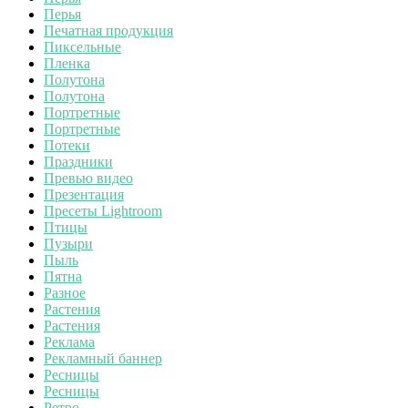
Перья
Печатная продукция
Пиксельные
Пленка
Полутона
Полутона
Портретные
Портретные
Потеки
Праздники
Превью видео
Презентация
Пресеты Lightroom
Птицы
Пузыри
Пыль
Пятна
Разное
Растения
Растения
Реклама
Рекламный баннер
Ресницы
Ресницы
Ретро