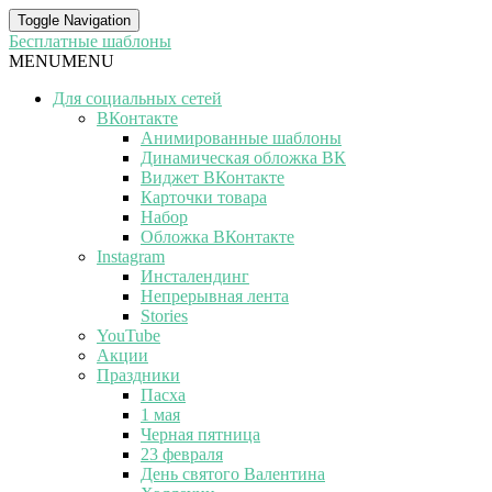
Toggle Navigation
Бесплатные шаблоны
MENU
MENU
Для социальных сетей
ВКонтакте
Анимированные шаблоны
Динамическая обложка ВК
Виджет ВКонтакте
Карточки товара
Набор
Обложка ВКонтакте
Instagram
Инсталендинг
Непрерывная лента
Stories
YouTube
Акции
Праздники
Пасха
1 мая
Черная пятница
23 февраля
День святого Валентина