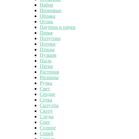
Набор
Неоновые
Облака
Огонь
Паутина и пауки
Перья
Полутона
Потеки
Птицы
Пузыри
Пыль
Пятна
Растения
Ресницы
Ручка
Свет
Сердце
Сетка
Силуэты
Скетч
Следы
Снег
Солнце
Спрей
Стекло