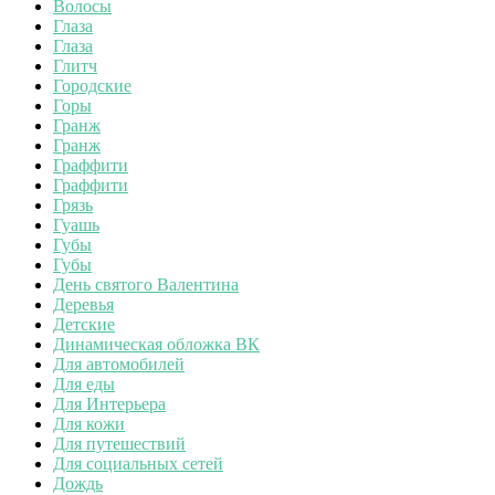
Волосы
Глаза
Глаза
Глитч
Городские
Горы
Гранж
Гранж
Граффити
Граффити
Грязь
Гуашь
Губы
Губы
День святого Валентина
Деревья
Детские
Динамическая обложка ВК
Для автомобилей
Для еды
Для Интерьера
Для кожи
Для путешествий
Для социальных сетей
Дождь