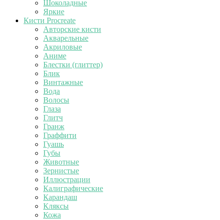
Шоколадные
Яркие
Кисти Procreate
Авторские кисти
Акварельные
Акриловые
Аниме
Блестки (глиттер)
Блик
Винтажные
Вода
Волосы
Глаза
Глитч
Гранж
Граффити
Гуашь
Губы
Животные
Зернистые
Иллюстрации
Калиграфические
Карандаш
Кляксы
Кожа