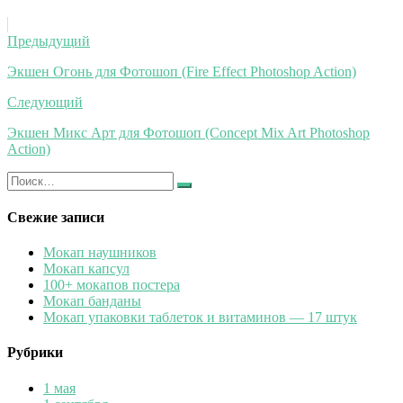
Навигация
Предыдущий
по
Экшен Огонь для Фотошоп (Fire Effect Photoshop Action)
записям
Следующий
Экшен Микс Арт для Фотошоп (Concept Mix Art Photoshop
Action)
Искать:
Найти
Свежие записи
Мокап наушников
Мокап капсул
100+ мокапов постера
Мокап банданы
Мокап упаковки таблеток и витаминов — 17 штук
Рубрики
1 мая