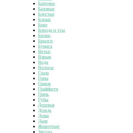
Бабочки
Базовые
Блестки
Блики
Боке
Борода и усы
Брови
Брызги
Бумага
Ветки
Взрыв
Вода
Волосы
Глаза
Горы
Гранж
Граффити
Грязь
Губы
Деревья
Дождь
Дома
Дым
Животные
Звезды