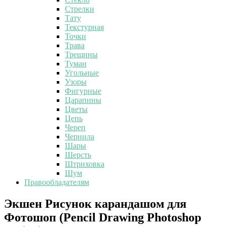
Стрелки
Тату
Текстурная
Точки
Трава
Трещины
Туман
Угольные
Узоры
Фигурные
Царапины
Цветы
Цепь
Череп
Чернила
Шары
Шерсть
Штриховка
Шум
Правообладателям
Экшен
Экшен Рисунок карандашом для
Рисунок
Фотошоп (Pencil Drawing Photoshop
карандашом