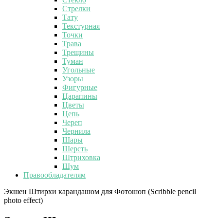
Стрелки
Тату
Текстурная
Точки
Трава
Трещины
Туман
Угольные
Узоры
Фигурные
Царапины
Цветы
Цепь
Череп
Чернила
Шары
Шерсть
Штриховка
Шум
Правообладателям
Экшен Штирхи карандашом для Фотошоп (Scribble pencil
photo effect)