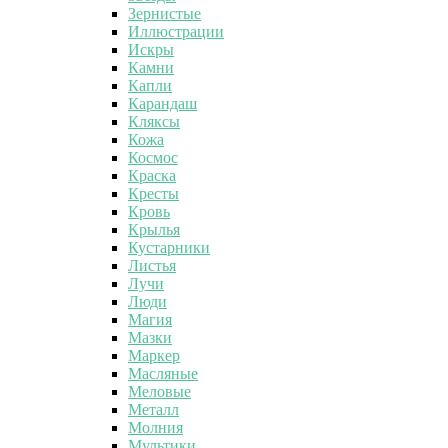
Зернистые
Иллюстрации
Искры
Камни
Капли
Карандаш
Кляксы
Кожа
Космос
Краска
Кресты
Кровь
Крылья
Кустарники
Листья
Лучи
Люди
Магия
Мазки
Маркер
Масляные
Меловые
Металл
Молния
Мультики