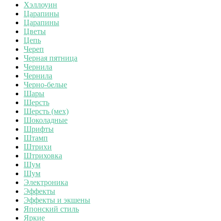
Хэллоуин
Царапины
Царапины
Цветы
Цепь
Череп
Черная пятница
Чернила
Чернила
Черно-белые
Шары
Шерсть
Шерсть (мех)
Шоколадные
Шрифты
Штамп
Штрихи
Штриховка
Шум
Шум
Электроника
Эффекты
Эффекты и экшены
Японский стиль
Яркие