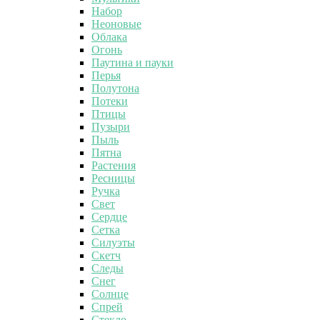
Набор
Неоновые
Облака
Огонь
Паутина и пауки
Перья
Полутона
Потеки
Птицы
Пузыри
Пыль
Пятна
Растения
Ресницы
Ручка
Свет
Сердце
Сетка
Силуэты
Скетч
Следы
Снег
Солнце
Спрей
Стекло