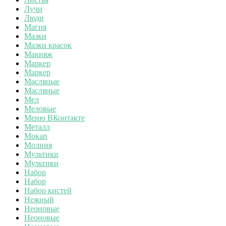
Лучи
Люди
Магия
Мазки
Мазки красок
Макияж
Маркер
Маркер
Масляные
Масляные
Мел
Меловые
Меню ВКонтакте
Металл
Мокап
Молния
Мультики
Мультики
Набор
Набор
Набор кистей
Нежный
Неоновые
Неоновые