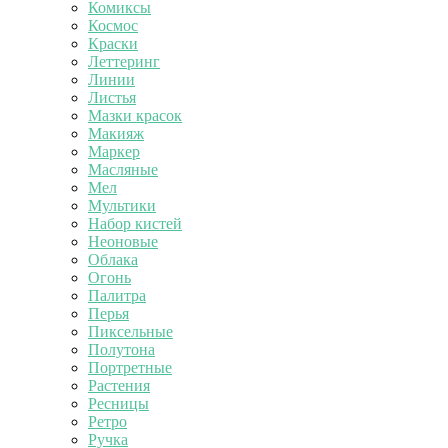
Комиксы
Космос
Краски
Леттеринг
Линии
Листья
Мазки красок
Макияж
Маркер
Масляные
Мел
Мультики
Набор кистей
Неоновые
Облака
Огонь
Палитра
Перья
Пиксельные
Полутона
Портретные
Растения
Ресницы
Ретро
Ручка