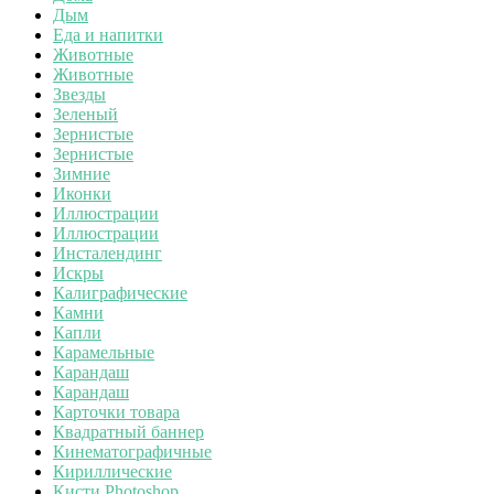
Дым
Еда и напитки
Животные
Животные
Звезды
Зеленый
Зернистые
Зернистые
Зимние
Иконки
Иллюстрации
Иллюстрации
Инсталендинг
Искры
Калиграфические
Камни
Капли
Карамельные
Карандаш
Карандаш
Карточки товара
Квадратный баннер
Кинематографичные
Кириллические
Кисти Photoshop