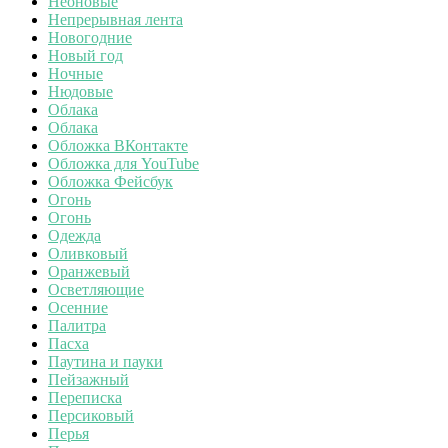
Неоновые
Непрерывная лента
Новогодние
Новый год
Ночные
Нюдовые
Облака
Облака
Обложка ВКонтакте
Обложка для YouTube
Обложка Фейсбук
Огонь
Огонь
Одежда
Оливковый
Оранжевый
Осветляющие
Осенние
Палитра
Пасха
Паутина и пауки
Пейзажный
Переписка
Персиковый
Перья