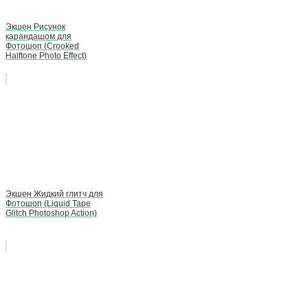
Экшен Рисунок
карандашом для
Фотошоп (Crooked
Halftone Photo Effect)
Экшен Жидкий глитч для
Фотошоп (Liquid Tape
Glitch Photoshop Action)