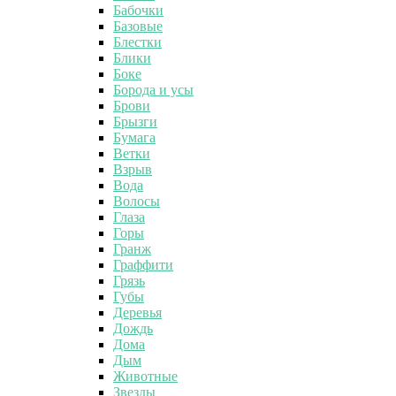
Бабочки
Базовые
Блестки
Блики
Боке
Борода и усы
Брови
Брызги
Бумага
Ветки
Взрыв
Вода
Волосы
Глаза
Горы
Гранж
Граффити
Грязь
Губы
Деревья
Дождь
Дома
Дым
Животные
Звезды