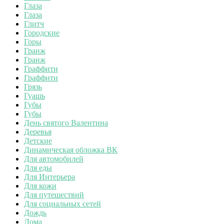
Глаза
Глаза
Глитч
Городские
Горы
Гранж
Гранж
Граффити
Граффити
Грязь
Гуашь
Губы
Губы
День святого Валентина
Деревья
Детские
Динамическая обложка ВК
Для автомобилей
Для еды
Для Интерьера
Для кожи
Для путешествий
Для социальных сетей
Дождь
Дома