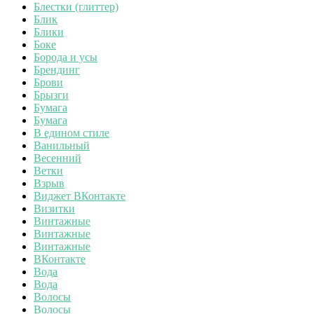
Блестки (глиттер)
Блик
Блики
Боке
Борода и усы
Брендинг
Брови
Брызги
Бумага
Бумага
В едином стиле
Ванильный
Весенний
Ветки
Взрыв
Виджет ВКонтакте
Визитки
Винтажные
Винтажные
Винтажные
ВКонтакте
Вода
Вода
Волосы
Волосы