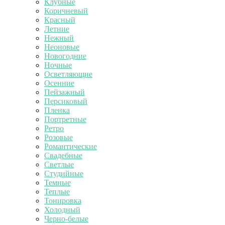
Клубные
Коричневый
Красный
Летние
Нежный
Неоновые
Новогодние
Ночные
Осветляющие
Осенние
Пейзажный
Персиковый
Пленка
Портретные
Ретро
Розовые
Романтические
Свадебные
Светлые
Студийные
Темные
Теплые
Тонировка
Холодный
Черно-белые