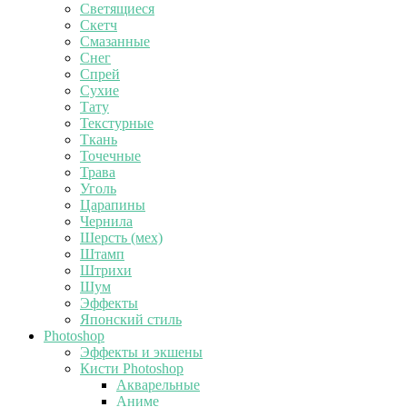
Светящиеся
Скетч
Смазанные
Снег
Спрей
Сухие
Тату
Текстурные
Ткань
Точечные
Трава
Уголь
Царапины
Чернила
Шерсть (мех)
Штамп
Штрихи
Шум
Эффекты
Японский стиль
Photoshop
Эффекты и экшены
Кисти Photoshop
Акварельные
Аниме