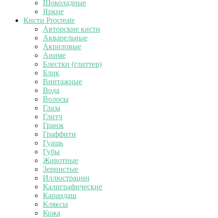
Шоколадные
Яркие
Кисти Procreate
Авторские кисти
Акварельные
Акриловые
Аниме
Блестки (глиттер)
Блик
Винтажные
Вода
Волосы
Глаза
Глитч
Гранж
Граффити
Гуашь
Губы
Животные
Зернистые
Иллюстрации
Калиграфические
Карандаш
Кляксы
Кожа