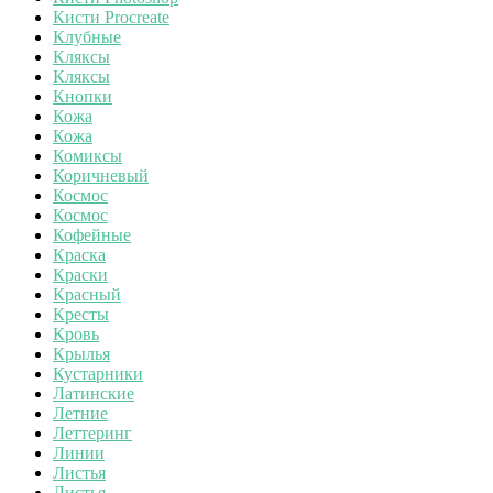
Кисти Procreate
Клубные
Кляксы
Кляксы
Кнопки
Кожа
Кожа
Комиксы
Коричневый
Космос
Космос
Кофейные
Краска
Краски
Красный
Кресты
Кровь
Крылья
Кустарники
Латинские
Летние
Леттеринг
Линии
Листья
Листья