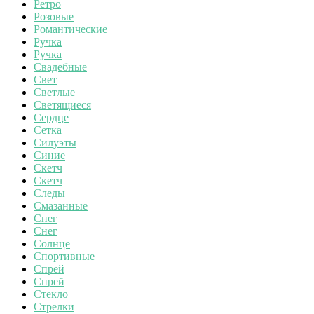
Ретро
Розовые
Романтические
Ручка
Ручка
Свадебные
Свет
Светлые
Светящиеся
Сердце
Сетка
Силуэты
Синие
Скетч
Скетч
Следы
Смазанные
Снег
Снег
Солнце
Спортивные
Спрей
Спрей
Стекло
Стрелки