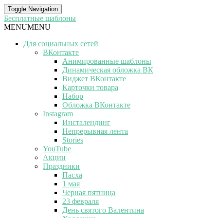
Toggle Navigation
Бесплатные шаблоны
MENU
MENU
Для социальных сетей
ВКонтакте
Анимированные шаблоны
Динамическая обложка ВК
Виджет ВКонтакте
Карточки товара
Набор
Обложка ВКонтакте
Instagram
Инсталендинг
Непрерывная лента
Stories
YouTube
Акции
Праздники
Пасха
1 мая
Черная пятница
23 февраля
День святого Валентина