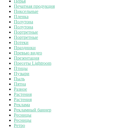
Перья
Печатная продукция
Пиксельные
Пленка
Полутона
Полутона
Портретные
Портретные
Потеки
Праздники
Превью видео
Презентация
Пресеты Lightroom
Птицы
Пузыри
Пыль
Пятна
Разное
Растения
Растения
Реклама
Рекламный баннер
Ресницы
Ресницы
Ретро