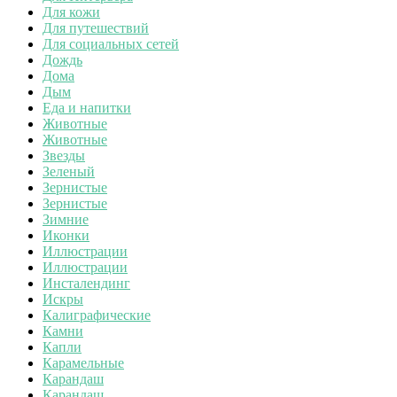
Для кожи
Для путешествий
Для социальных сетей
Дождь
Дома
Дым
Еда и напитки
Животные
Животные
Звезды
Зеленый
Зернистые
Зернистые
Зимние
Иконки
Иллюстрации
Иллюстрации
Инсталендинг
Искры
Калиграфические
Камни
Капли
Карамельные
Карандаш
Карандаш