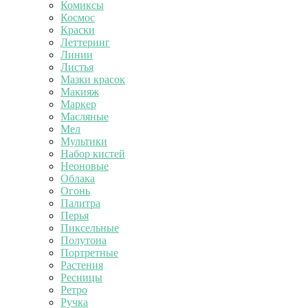
Комиксы
Космос
Краски
Леттеринг
Линии
Листья
Мазки красок
Макияж
Маркер
Масляные
Мел
Мультики
Набор кистей
Неоновые
Облака
Огонь
Палитра
Перья
Пиксельные
Полутона
Портретные
Растения
Ресницы
Ретро
Ручка