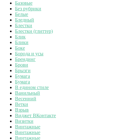
Базовые
Без рубрики
Белые
Бледный
Блестки
Блестки (глиттер)
Блик
Блики
Боке
Борода и усы
Брендинг
Брови
Брызги
Бумага
Бумага
В едином стиле
Ванильный
Весенний
Ветки
Взрыв
Виджет ВКонтакте
Визитки
Винтажные
Винтажные
Винтажные