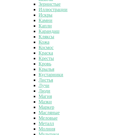
Зернистые
Иллюстрации
Искры
Камни
Капли
Карандаш
Кляксы
Кожа
Космос
Краска
Кресты
Кровь
Крылья
Кустарники
Листья
Лучи
Люди
Магия
Мазки
Маркер
Масляные
Меловые
Металл
Молния
Мультики