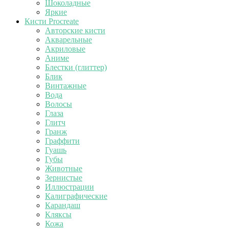
Шоколадные
Яркие
Кисти Procreate
Авторские кисти
Акварельные
Акриловые
Аниме
Блестки (глиттер)
Блик
Винтажные
Вода
Волосы
Глаза
Глитч
Гранж
Граффити
Гуашь
Губы
Животные
Зернистые
Иллюстрации
Калиграфические
Карандаш
Кляксы
Кожа