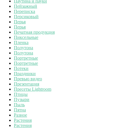
Паутина и пауки
Пейзажный
Переписка
Персиковый
Перья
Перья
Печатная продукция
Пиксельные
Пленка
Полутона
Полутона
Портретные
Портретные
Потеки
Праздники
Превью видео
Презентация
Пресеты Lightroom
Птицы
Пузыри
Пыль
Пятна
Разное
Растения
Растения