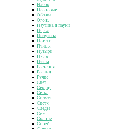
Набор
Неоновые
Облака
Огонь
Паутина и пауки
Перья
Полутона
Потеки
Птицы
Пузыри
Пыль
Пятна
Растения
Ресницы
Ручка
Свет
Сердце
Сетка
Силуэты
Скетч
Следы
Снег
Солнце
Спрей
Стекло