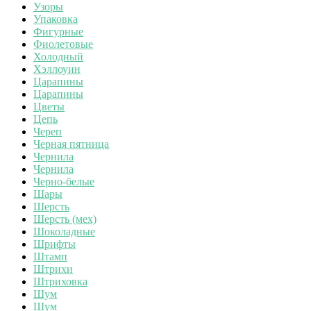
Узоры
Упаковка
Фигурные
Фиолетовые
Холодный
Хэллоуин
Царапины
Царапины
Цветы
Цепь
Череп
Черная пятница
Чернила
Чернила
Черно-белые
Шары
Шерсть
Шерсть (мех)
Шоколадные
Шрифты
Штамп
Штрихи
Штриховка
Шум
Шум