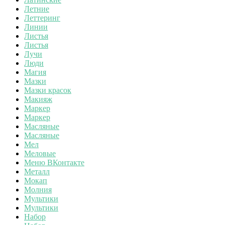
Летние
Леттеринг
Линии
Листья
Листья
Лучи
Люди
Магия
Мазки
Мазки красок
Макияж
Маркер
Маркер
Масляные
Масляные
Мел
Меловые
Меню ВКонтакте
Металл
Мокап
Молния
Мультики
Мультики
Набор