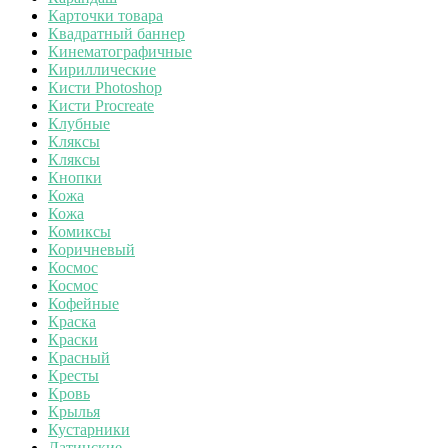
Карточки товара
Квадратный баннер
Кинематографичные
Кириллические
Кисти Photoshop
Кисти Procreate
Клубные
Кляксы
Кляксы
Кнопки
Кожа
Кожа
Комиксы
Коричневый
Космос
Космос
Кофейные
Краска
Краски
Красный
Кресты
Кровь
Крылья
Кустарники
Латинские