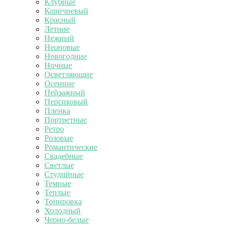
Клубные
Коричневый
Красный
Летние
Нежный
Неоновые
Новогодние
Ночные
Осветляющие
Осенние
Пейзажный
Персиковый
Пленка
Портретные
Ретро
Розовые
Романтические
Свадебные
Светлые
Студийные
Темные
Теплые
Тонировка
Холодный
Черно-белые