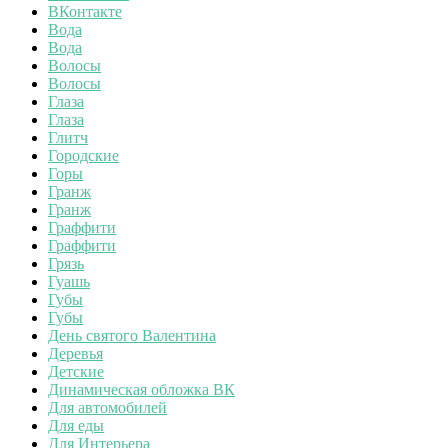
ВКонтакте
Вода
Вода
Волосы
Волосы
Глаза
Глаза
Глитч
Городские
Горы
Гранж
Гранж
Граффити
Граффити
Грязь
Гуашь
Губы
Губы
День святого Валентина
Деревья
Детские
Динамическая обложка ВК
Для автомобилей
Для еды
Для Интерьера