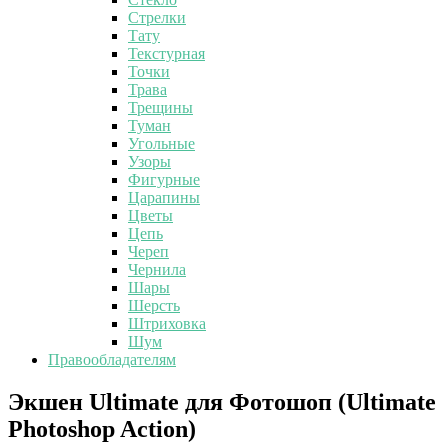
Стрелки
Тату
Текстурная
Точки
Трава
Трещины
Туман
Угольные
Узоры
Фигурные
Царапины
Цветы
Цепь
Череп
Чернила
Шары
Шерсть
Штриховка
Шум
Правообладателям
Экшен
Экшен Ultimate для Фотошоп (Ultimate
Ultimate
Photoshop Action)
для