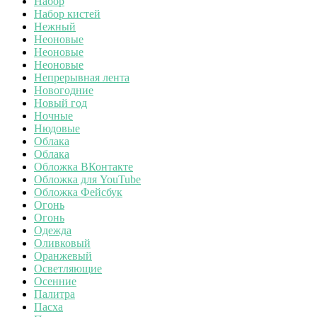
Набор
Набор кистей
Нежный
Неоновые
Неоновые
Неоновые
Непрерывная лента
Новогодние
Новый год
Ночные
Нюдовые
Облака
Облака
Обложка ВКонтакте
Обложка для YouTube
Обложка Фейсбук
Огонь
Огонь
Одежда
Оливковый
Оранжевый
Осветляющие
Осенние
Палитра
Пасха