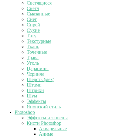
Светящиеся
Скетч
Смазанные
Снег
Спрей
Сухие
Тату
Текстурные
Ткань
Точечные
Трава
Уголь
Царапины
Чернила
Шерсть (мех)
Штамп
Штрихи
Шум
Эффекты
Японский стиль
Photoshop
Эффекты и экшены
Кисти Photoshop
Акварельные
Аниме