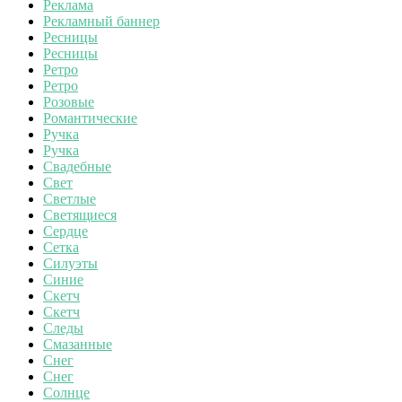
Реклама
Рекламный баннер
Ресницы
Ресницы
Ретро
Ретро
Розовые
Романтические
Ручка
Ручка
Свадебные
Свет
Светлые
Светящиеся
Сердце
Сетка
Силуэты
Синие
Скетч
Скетч
Следы
Смазанные
Снег
Снег
Солнце