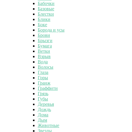
Бабочки
Базовые
Блестки
Блики
Боке
Борода и усы
Брови
Брызги
Бумага
Ветки
Взрыв
Вода
Волосы
Глаза
Горы
Гранж
Граффити
Грязь
Губы
Деревья
Дождь
Дома
Дым
Животные
Звезды