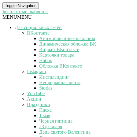
Toggle Navigation
Бесплатные шаблоны
MENU
MENU
Для социальных сетей
ВКонтакте
Анимированные шаблоны
Динамическая обложка ВК
Виджет ВКонтакте
Карточки товара
Набор
Обложка ВКонтакте
Instagram
Инсталендинг
Непрерывная лента
Stories
YouTube
Акции
Праздники
Пасха
1 мая
Черная пятница
23 февраля
День святого Валентина