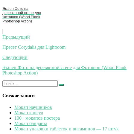
Экшен Фото на
деревянной стене для
Фотошоп (Wood Plank
Photoshop Action)
Навигация
Предыдущий
по
Пресет Corydalis для Lightroom
записям
Следующий
Экшен Фото на деревянной стене для Фотошоп (Wood Plank
Photoshop Action)
Искать:
Найти
Свежие записи
Мокап наушников
Мокап капсул
100+ мокапов постера
Мокап банданы
Мокап упаковки таблеток и витаминов — 17 штук