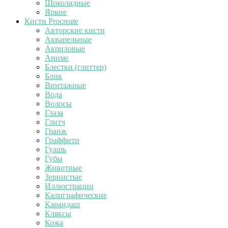
Шоколадные
Яркие
Кисти Procreate
Авторские кисти
Акварельные
Акриловые
Аниме
Блестки (глиттер)
Блик
Винтажные
Вода
Волосы
Глаза
Глитч
Гранж
Граффити
Гуашь
Губы
Животные
Зернистые
Иллюстрации
Калиграфические
Карандаш
Кляксы
Кожа