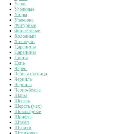
Уголь
Угольные
Узоры
Упаковка
Фигурные
Фиолетовые
Холодный
Хэллоуин
Царапины
Царапины
Цветы
Цепь
Череп
Черная пятница
Чернила
Чернила
Черно-белые
Шары
Шерсть
Шерсть (мех)
Шоколадные
Шрифты
Штамп
Штрихи
Штриховка