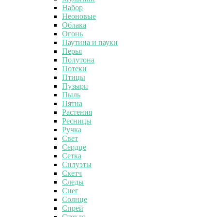
Набор
Неоновые
Облака
Огонь
Паутина и пауки
Перья
Полутона
Потеки
Птицы
Пузыри
Пыль
Пятна
Растения
Ресницы
Ручка
Свет
Сердце
Сетка
Силуэты
Скетч
Следы
Снег
Солнце
Спрей
Стекло