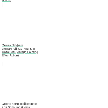
Action)
Экшен Эффект
винтажной картины для
Фотошоп (Vintage Painting
Effect Action)
Экшен Комичный эффект
для Фотошоп (Comic