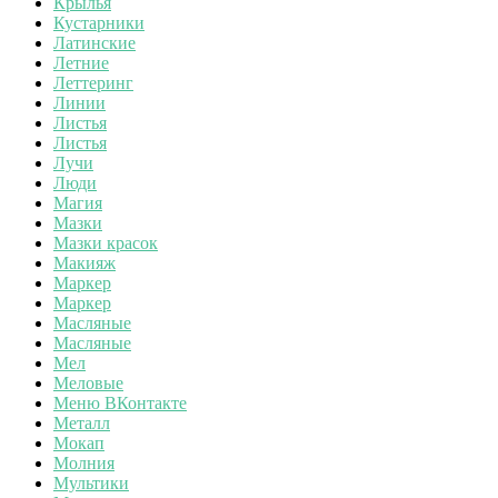
Крылья
Кустарники
Латинские
Летние
Леттеринг
Линии
Листья
Листья
Лучи
Люди
Магия
Мазки
Мазки красок
Макияж
Маркер
Маркер
Масляные
Масляные
Мел
Меловые
Меню ВКонтакте
Металл
Мокап
Молния
Мультики