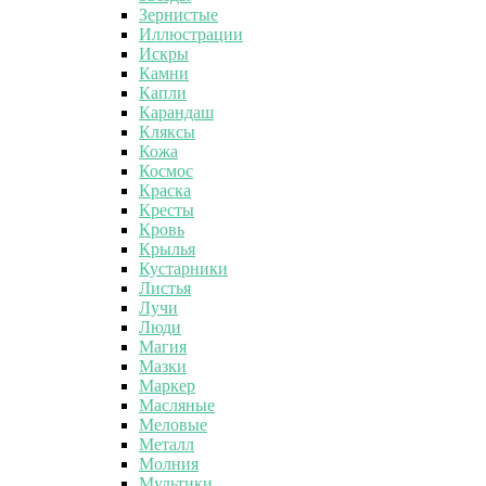
Зернистые
Иллюстрации
Искры
Камни
Капли
Карандаш
Кляксы
Кожа
Космос
Краска
Кресты
Кровь
Крылья
Кустарники
Листья
Лучи
Люди
Магия
Мазки
Маркер
Масляные
Меловые
Металл
Молния
Мультики