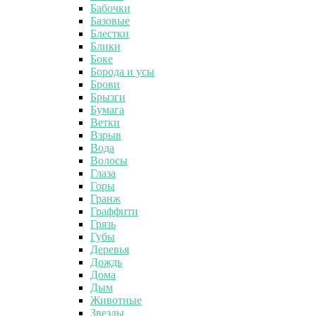
Бабочки
Базовые
Блестки
Блики
Боке
Борода и усы
Брови
Брызги
Бумага
Ветки
Взрыв
Вода
Волосы
Глаза
Горы
Гранж
Граффити
Грязь
Губы
Деревья
Дождь
Дома
Дым
Животные
Звезды