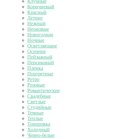
Клубные
Коричневый
Красный
Летние
Нежный
Неоновые
Новогодние
Ночные
Осветляющие
Осенние
Пейзажный
Персиковый
Пленка
Портретные
Ретро
Розовые
Романтические
Свадебные
Светлые
Студийные
Темные
Теплые
Тонировка
Холодный
Черно-белые