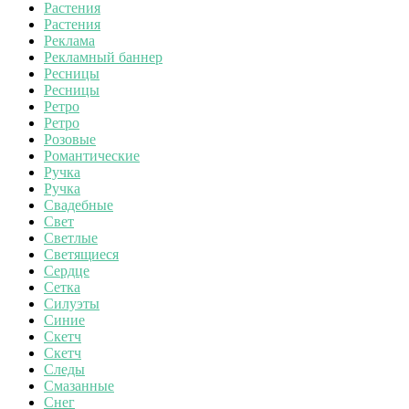
Растения
Растения
Реклама
Рекламный баннер
Ресницы
Ресницы
Ретро
Ретро
Розовые
Романтические
Ручка
Ручка
Свадебные
Свет
Светлые
Светящиеся
Сердце
Сетка
Силуэты
Синие
Скетч
Скетч
Следы
Смазанные
Снег