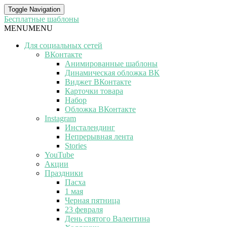
Toggle Navigation
Бесплатные шаблоны
MENU
MENU
Для социальных сетей
ВКонтакте
Анимированные шаблоны
Динамическая обложка ВК
Виджет ВКонтакте
Карточки товара
Набор
Обложка ВКонтакте
Instagram
Инсталендинг
Непрерывная лента
Stories
YouTube
Акции
Праздники
Пасха
1 мая
Черная пятница
23 февраля
День святого Валентина