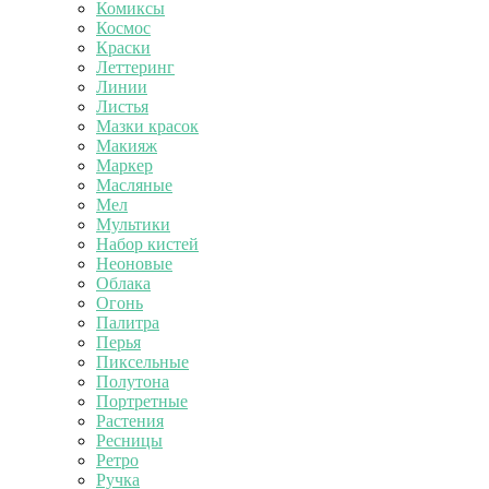
Комиксы
Космос
Краски
Леттеринг
Линии
Листья
Мазки красок
Макияж
Маркер
Масляные
Мел
Мультики
Набор кистей
Неоновые
Облака
Огонь
Палитра
Перья
Пиксельные
Полутона
Портретные
Растения
Ресницы
Ретро
Ручка