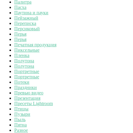
Палитра
Пасха
Паутина и пауки
Пейзажный
Переписка
Персиковый
Перья
Перья
Печатная продукция
Пиксельные
Пленка
Полутона
Полутона
Портретные
Портретные
Потеки
Праздники
Превью видео
Презентация
Пресеты Lightroom
Птицы
Пузыри
Пыль
Пятна
Разное