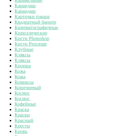
Карамельные
Карандаш
Карандаш
Карточки товара
Квадратный баннер
Кинематографичные
Кириллические
Кисти Photoshop
Кисти Procreate
Клубные
Кляксы
Кляксы
Кнопки
Кожа
Кожа
Комиксы
Коричневый
Космос
Космос
Кофейные
Краска
Краски
Красный
Кресты
Кровь