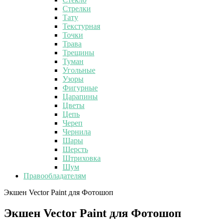
Стрелки
Тату
Текстурная
Точки
Трава
Трещины
Туман
Угольные
Узоры
Фигурные
Царапины
Цветы
Цепь
Череп
Чернила
Шары
Шерсть
Штриховка
Шум
Правообладателям
Экшен Vector Paint для Фотошоп
Экшен Vector Paint для Фотошоп