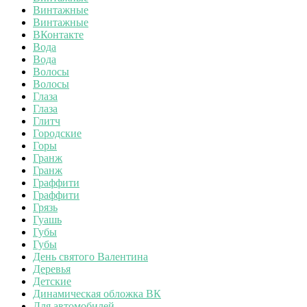
Винтажные
Винтажные
ВКонтакте
Вода
Вода
Волосы
Волосы
Глаза
Глаза
Глитч
Городские
Горы
Гранж
Гранж
Граффити
Граффити
Грязь
Гуашь
Губы
Губы
День святого Валентина
Деревья
Детские
Динамическая обложка ВК
Для автомобилей