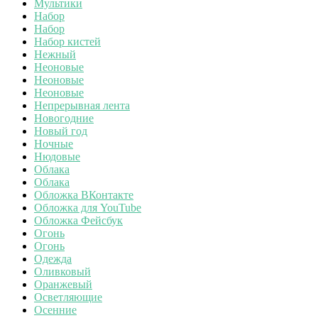
Мультики
Набор
Набор
Набор кистей
Нежный
Неоновые
Неоновые
Неоновые
Непрерывная лента
Новогодние
Новый год
Ночные
Нюдовые
Облака
Облака
Обложка ВКонтакте
Обложка для YouTube
Обложка Фейсбук
Огонь
Огонь
Одежда
Оливковый
Оранжевый
Осветляющие
Осенние