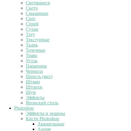
Светящиеся
Скетч
Смазанные
Снег
Спрей
Сухие
Тату
Текстурные
Ткань
Точечные
Трава
Уголь
Царапины
Чернила
Шерсть (мех)
Штамп
Штрихи
Шум
Эффекты
Японский стиль
Photoshop
Эффекты и экшены
Кисти Photoshop
Акварельные
Аниме