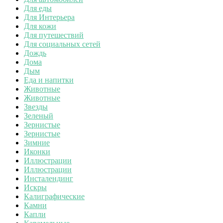
Для еды
Для Интерьера
Для кожи
Для путешествий
Для социальных сетей
Дождь
Дома
Дым
Еда и напитки
Животные
Животные
Звезды
Зеленый
Зернистые
Зернистые
Зимние
Иконки
Иллюстрации
Иллюстрации
Инсталендинг
Искры
Калиграфические
Камни
Капли