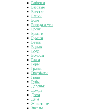
Бабочки
Базовые
Блестки
Блики
Боке
Борода и усы
Брови
Брызги
Бумага
Ветки
Взрыв
Вода
Волосы
Глаза
Горы
Гранж
Граффити
Грязь
Губы
Деревья
Дождь
Дома
Дым
Животные
Звезды