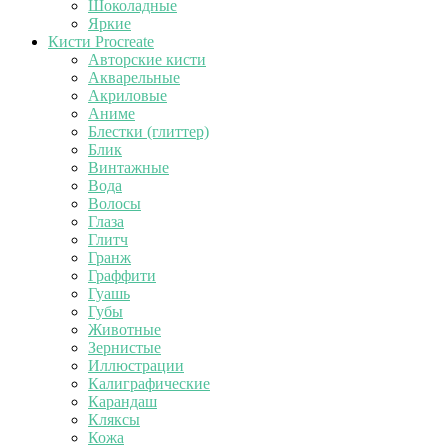
Шоколадные
Яркие
Кисти Procreate
Авторские кисти
Акварельные
Акриловые
Аниме
Блестки (глиттер)
Блик
Винтажные
Вода
Волосы
Глаза
Глитч
Гранж
Граффити
Гуашь
Губы
Животные
Зернистые
Иллюстрации
Калиграфические
Карандаш
Кляксы
Кожа