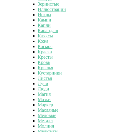
Зернистые
Иллюстрации
Искры
Камни
Капли
Карандаш
Кляксы
Кожа
Космос
Краска
Кресты
Кровь
Крылья
Кустарники
Листья
Лучи
Люди
Магия
Мазки
Маркер
Масляные
Меловые
Металл
Молния
Мультики