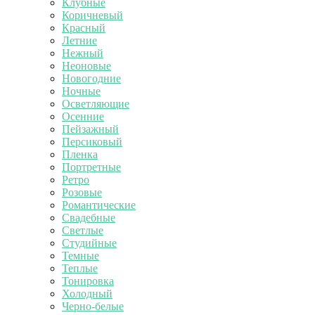
Клубные
Коричневый
Красный
Летние
Нежный
Неоновые
Новогодние
Ночные
Осветляющие
Осенние
Пейзажный
Персиковый
Пленка
Портретные
Ретро
Розовые
Романтические
Свадебные
Светлые
Студийные
Темные
Теплые
Тонировка
Холодный
Черно-белые