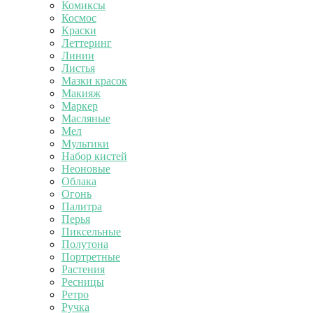
Комиксы
Космос
Краски
Леттеринг
Линии
Листья
Мазки красок
Макияж
Маркер
Масляные
Мел
Мультики
Набор кистей
Неоновые
Облака
Огонь
Палитра
Перья
Пиксельные
Полутона
Портретные
Растения
Ресницы
Ретро
Ручка