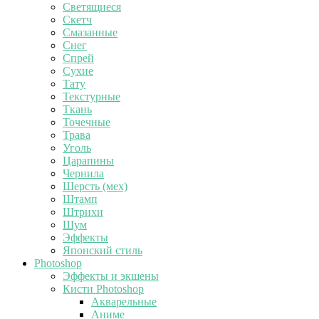
Светящиеся
Скетч
Смазанные
Снег
Спрей
Сухие
Тату
Текстурные
Ткань
Точечные
Трава
Уголь
Царапины
Чернила
Шерсть (мех)
Штамп
Штрихи
Шум
Эффекты
Японский стиль
Photoshop
Эффекты и экшены
Кисти Photoshop
Акварельные
Аниме