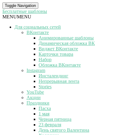
Toggle Navigation
Бесплатные шаблоны
MENU
MENU
Для социальных сетей
ВКонтакте
Анимированные шаблоны
Динамическая обложка ВК
Виджет ВКонтакте
Карточки товара
Набор
Обложка ВКонтакте
Instagram
Инсталендинг
Непрерывная лента
Stories
YouTube
Акции
Праздники
Пасха
1 мая
Черная пятница
23 февраля
День святого Валентина