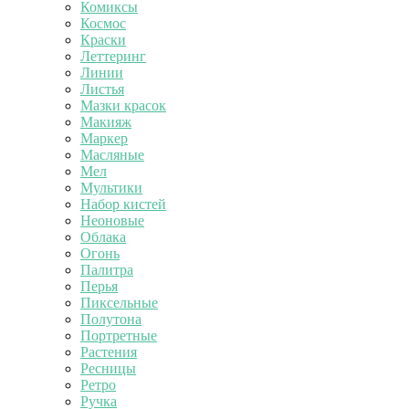
Комиксы
Космос
Краски
Леттеринг
Линии
Листья
Мазки красок
Макияж
Маркер
Масляные
Мел
Мультики
Набор кистей
Неоновые
Облака
Огонь
Палитра
Перья
Пиксельные
Полутона
Портретные
Растения
Ресницы
Ретро
Ручка