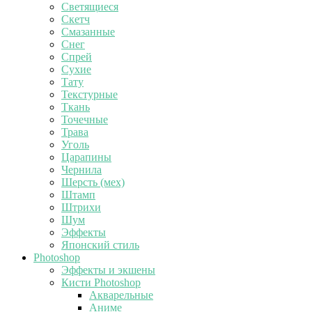
Светящиеся
Скетч
Смазанные
Снег
Спрей
Сухие
Тату
Текстурные
Ткань
Точечные
Трава
Уголь
Царапины
Чернила
Шерсть (мех)
Штамп
Штрихи
Шум
Эффекты
Японский стиль
Photoshop
Эффекты и экшены
Кисти Photoshop
Акварельные
Аниме