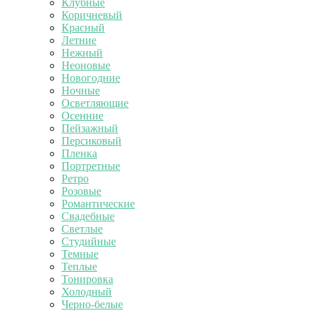
Клубные
Коричневый
Красный
Летние
Нежный
Неоновые
Новогодние
Ночные
Осветляющие
Осенние
Пейзажный
Персиковый
Пленка
Портретные
Ретро
Розовые
Романтические
Свадебные
Светлые
Студийные
Темные
Теплые
Тонировка
Холодный
Черно-белые