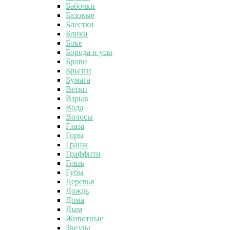
Бабочки
Базовые
Блестки
Блики
Боке
Борода и усы
Брови
Брызги
Бумага
Ветки
Взрыв
Вода
Волосы
Глаза
Горы
Гранж
Граффити
Грязь
Губы
Деревья
Дождь
Дома
Дым
Животные
Звезды