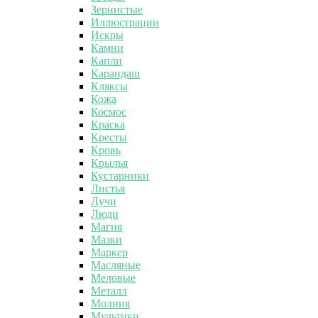
Зернистые
Иллюстрации
Искры
Камни
Капли
Карандаш
Кляксы
Кожа
Космос
Краска
Кресты
Кровь
Крылья
Кустарники
Листья
Лучи
Люди
Магия
Мазки
Маркер
Масляные
Меловые
Металл
Молния
Мультики