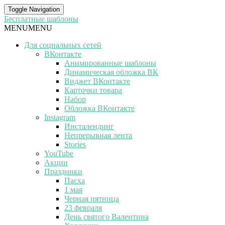
Toggle Navigation
Бесплатные шаблоны
MENU
MENU
Для социальных сетей
ВКонтакте
Анимированные шаблоны
Динамическая обложка ВК
Виджет ВКонтакте
Карточки товара
Набор
Обложка ВКонтакте
Instagram
Инсталендинг
Непрерывная лента
Stories
YouTube
Акции
Праздники
Пасха
1 мая
Черная пятница
23 февраля
День святого Валентина