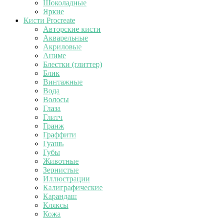
Шоколадные
Яркие
Кисти Procreate
Авторские кисти
Акварельные
Акриловые
Аниме
Блестки (глиттер)
Блик
Винтажные
Вода
Волосы
Глаза
Глитч
Гранж
Граффити
Гуашь
Губы
Животные
Зернистые
Иллюстрации
Калиграфические
Карандаш
Кляксы
Кожа