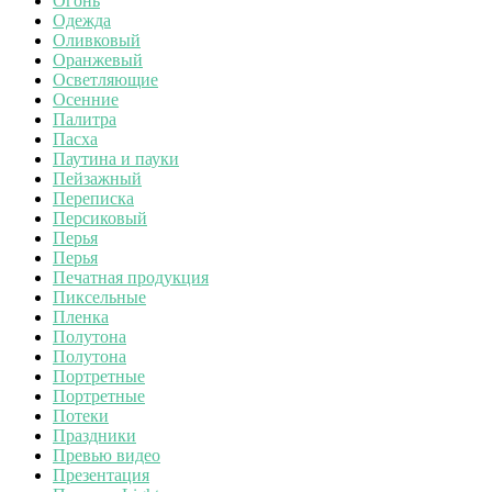
Огонь
Одежда
Оливковый
Оранжевый
Осветляющие
Осенние
Палитра
Пасха
Паутина и пауки
Пейзажный
Переписка
Персиковый
Перья
Перья
Печатная продукция
Пиксельные
Пленка
Полутона
Полутона
Портретные
Портретные
Потеки
Праздники
Превью видео
Презентация