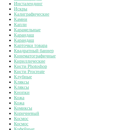
Инсталендинг
Искры
Калиграфические
Камни
Капли
Карамельные
Карандаш
Карандаш
Карточки товара
Квадратный баннер
Кинематографичные
Кириллические
Кисти Photoshop
Кисти Procreate
Клубные
Кляксы
Кляксы
Кнопки
Кожа
Кожа
Комиксы
Коричневый
Космос
Космос
Кофейные