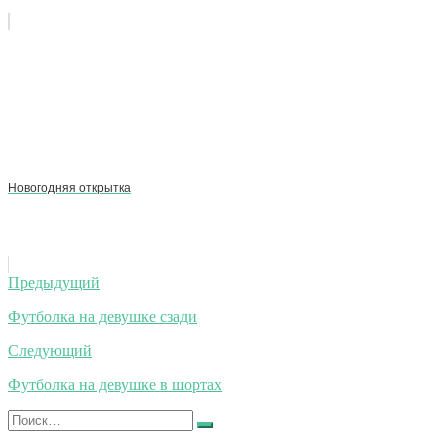
Новогодняя открытка
Навигация
Предыдущий
по
Футболка на девушке сзади
записям
Следующий
Футболка на девушке в шортах
Искать:
Найти