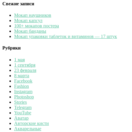
Свежие записи
Мокап наушников
Мокап капсул
100+ мокапов постера
Мокап банданы
Мокап упаковки таблеток и витаминов — 17 штук
Рубрики
1 мая
1 сентября
23 февраля
8 марта
Facebook
Fashion
Instagram
Photoshop
Stories
Telegram
YouTube
Аватар
Авторские кисти
Акварельные