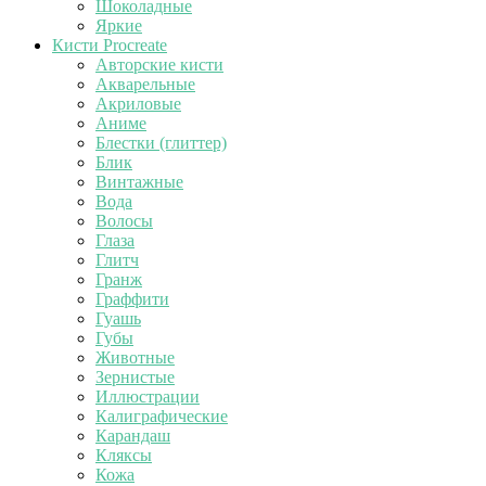
Шоколадные
Яркие
Кисти Procreate
Авторские кисти
Акварельные
Акриловые
Аниме
Блестки (глиттер)
Блик
Винтажные
Вода
Волосы
Глаза
Глитч
Гранж
Граффити
Гуашь
Губы
Животные
Зернистые
Иллюстрации
Калиграфические
Карандаш
Кляксы
Кожа