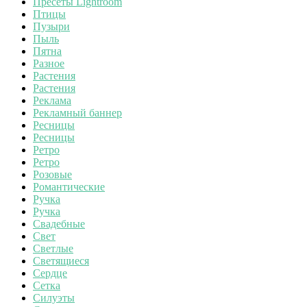
Пресеты Lightroom
Птицы
Пузыри
Пыль
Пятна
Разное
Растения
Растения
Реклама
Рекламный баннер
Ресницы
Ресницы
Ретро
Ретро
Розовые
Романтические
Ручка
Ручка
Свадебные
Свет
Светлые
Светящиеся
Сердце
Сетка
Силуэты