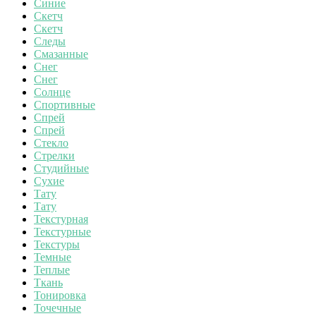
Синие
Скетч
Скетч
Следы
Смазанные
Снег
Снег
Солнце
Спортивные
Спрей
Спрей
Стекло
Стрелки
Студийные
Сухие
Тату
Тату
Текстурная
Текстурные
Текстуры
Темные
Теплые
Ткань
Тонировка
Точечные