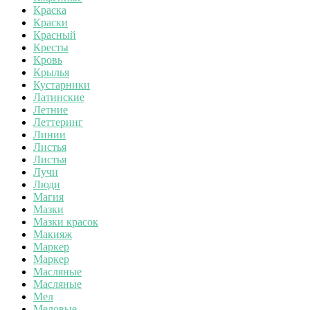
Краска
Краски
Красный
Кресты
Кровь
Крылья
Кустарники
Латинские
Летние
Леттеринг
Линии
Листья
Листья
Лучи
Люди
Магия
Мазки
Мазки красок
Макияж
Маркер
Маркер
Масляные
Масляные
Мел
Меловые