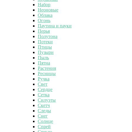
Набор
Неоновые
Облака
Огонь
Паутина и пауки
Перья
Полутона
Потеки
Птицы
Пузыри
Пыль
Пятна
Растения
Ресницы
Ручка
Свет
Сердце
Сетка
Силуэты
Скетч
Следы
Снег
Солнце
Спрей
Стекло