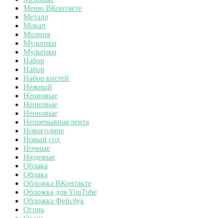
Меню ВКонтакте
Металл
Мокап
Молния
Мультики
Мультики
Набор
Набор
Набор кистей
Нежный
Неоновые
Неоновые
Неоновые
Непрерывная лента
Новогодние
Новый год
Ночные
Нюдовые
Облака
Облака
Обложка ВКонтакте
Обложка для YouTube
Обложка Фейсбук
Огонь