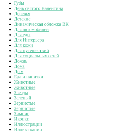
Губы
День святого Валентина
Деревья
Детские
Динамическая обложка ВК
Для автомобилей
Для еды
Для Интерьера
Для кожи
Для путешествий
Для социальных сетей
Дождь
Дома
Дым
Еда и напитки
Животные
Животные
Звезды
Зеленый
Зернистые
Зернистые
Зимние
Иконки
Иллюстрации
Иллюстрации