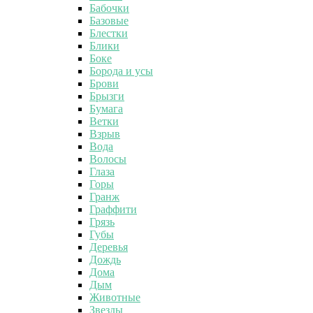
Бабочки
Базовые
Блестки
Блики
Боке
Борода и усы
Брови
Брызги
Бумага
Ветки
Взрыв
Вода
Волосы
Глаза
Горы
Гранж
Граффити
Грязь
Губы
Деревья
Дождь
Дома
Дым
Животные
Звезды