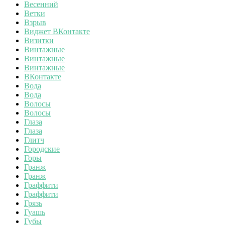
Весенний
Ветки
Взрыв
Виджет ВКонтакте
Визитки
Винтажные
Винтажные
Винтажные
ВКонтакте
Вода
Вода
Волосы
Волосы
Глаза
Глаза
Глитч
Городские
Горы
Гранж
Гранж
Граффити
Граффити
Грязь
Гуашь
Губы