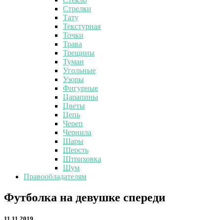
Стрелки
Тату
Текстурная
Точки
Трава
Трещины
Туман
Угольные
Узоры
Фигурные
Царапины
Цветы
Цепь
Череп
Чернила
Шары
Шерсть
Штриховка
Шум
Правообладателям
Футболка
Футболка на девушке спереди
на
девушке
11.11.2019