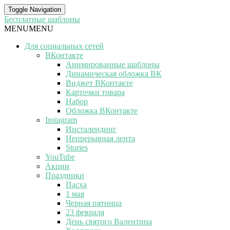
Toggle Navigation
Бесплатные шаблоны
MENU
MENU
Для социальных сетей
ВКонтакте
Анимированные шаблоны
Динамическая обложка ВК
Виджет ВКонтакте
Карточки товара
Набор
Обложка ВКонтакте
Instagram
Инсталендинг
Непрерывная лента
Stories
YouTube
Акции
Праздники
Пасха
1 мая
Черная пятница
23 февраля
День святого Валентина