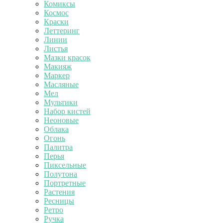
Комиксы
Космос
Краски
Леттеринг
Линии
Листья
Мазки красок
Макияж
Маркер
Масляные
Мел
Мультики
Набор кистей
Неоновые
Облака
Огонь
Палитра
Перья
Пиксельные
Полутона
Портретные
Растения
Ресницы
Ретро
Ручка