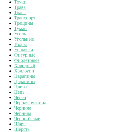
Точки
Трава
Трава
Транспорт
Трещины
Туман
Уголь
Угольные
Узоры
Упаковка
Фигурные
Фиолетовые
Холодный
Хэллоуин
Царапины
Царапины
Цветы
Цепь
Череп
Черная пятница
Чернила
Чернила
Черно-белые
Шары
Шерсть