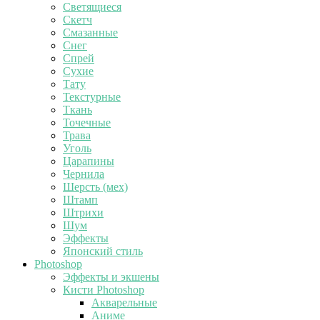
Светящиеся
Скетч
Смазанные
Снег
Спрей
Сухие
Тату
Текстурные
Ткань
Точечные
Трава
Уголь
Царапины
Чернила
Шерсть (мех)
Штамп
Штрихи
Шум
Эффекты
Японский стиль
Photoshop
Эффекты и экшены
Кисти Photoshop
Акварельные
Аниме