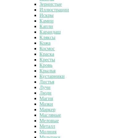
Зернистые
Иллюстрации
Искры
Камни
Капли
Карандаш
Кляксы
Кожа
Космос
Краска
Кресты
Кровь
Крылья
Кустарники
Листья
Лучи
Люди
Магия
Мазки
Маркер
Масляные
Меловые
Металл
Молния
Мультики