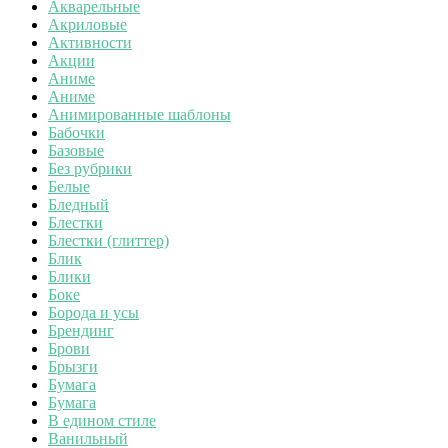
Акварельные
Акриловые
Активности
Акции
Аниме
Аниме
Анимированные шаблоны
Бабочки
Базовые
Без рубрики
Белые
Бледный
Блестки
Блестки (глиттер)
Блик
Блики
Боке
Борода и усы
Брендинг
Брови
Брызги
Бумага
Бумага
В едином стиле
Ванильный