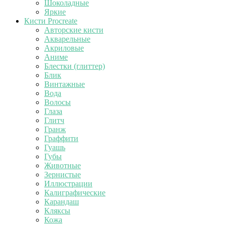
Шоколадные
Яркие
Кисти Procreate
Авторские кисти
Акварельные
Акриловые
Аниме
Блестки (глиттер)
Блик
Винтажные
Вода
Волосы
Глаза
Глитч
Гранж
Граффити
Гуашь
Губы
Животные
Зернистые
Иллюстрации
Калиграфические
Карандаш
Кляксы
Кожа