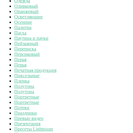
Одежда
Оливковый
Оранжевый
Осветляющие
Осенние
Палитра
Пасха
Паутина и пауки
Пейзажный
Переписка
Персиковый
Перья
Перья
Печатная продукция
Пиксельные
Пленка
Полутона
Полутона
Портретные
Портретные
Потеки
Праздники
Превью видео
Презентация
Пресеты Lightroom