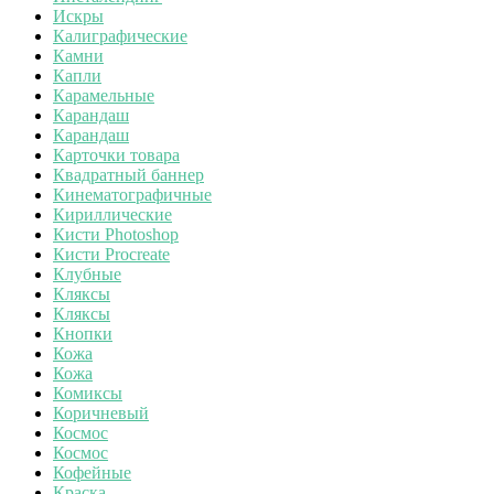
Искры
Калиграфические
Камни
Капли
Карамельные
Карандаш
Карандаш
Карточки товара
Квадратный баннер
Кинематографичные
Кириллические
Кисти Photoshop
Кисти Procreate
Клубные
Кляксы
Кляксы
Кнопки
Кожа
Кожа
Комиксы
Коричневый
Космос
Космос
Кофейные
Краска