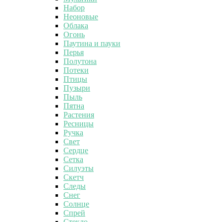
Набор
Неоновые
Облака
Огонь
Паутина и пауки
Перья
Полутона
Потеки
Птицы
Пузыри
Пыль
Пятна
Растения
Ресницы
Ручка
Свет
Сердце
Сетка
Силуэты
Скетч
Следы
Снег
Солнце
Спрей
Стекло