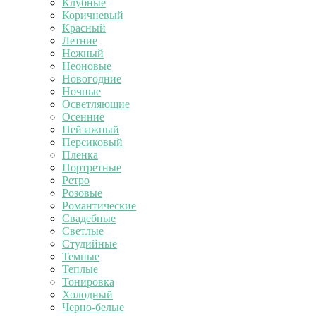
Клубные
Коричневый
Красный
Летние
Нежный
Неоновые
Новогодние
Ночные
Осветляющие
Осенние
Пейзажный
Персиковый
Пленка
Портретные
Ретро
Розовые
Романтические
Свадебные
Светлые
Студийные
Темные
Теплые
Тонировка
Холодный
Черно-белые