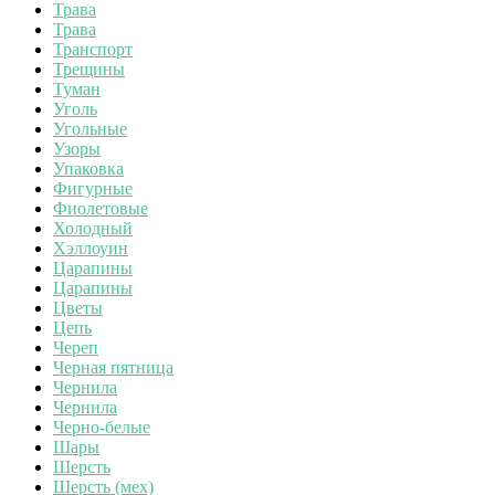
Трава
Трава
Транспорт
Трещины
Туман
Уголь
Угольные
Узоры
Упаковка
Фигурные
Фиолетовые
Холодный
Хэллоуин
Царапины
Царапины
Цветы
Цепь
Череп
Черная пятница
Чернила
Чернила
Черно-белые
Шары
Шерсть
Шерсть (мех)