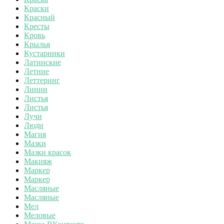
Краски
Красный
Кресты
Кровь
Крылья
Кустарники
Латинские
Летние
Леттеринг
Линии
Листья
Листья
Лучи
Люди
Магия
Мазки
Мазки красок
Макияж
Маркер
Маркер
Масляные
Масляные
Мел
Меловые