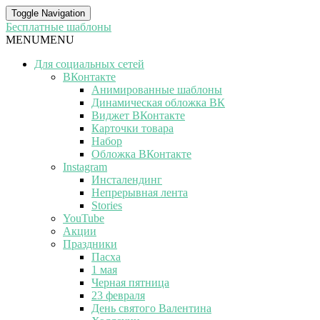
Toggle Navigation
Бесплатные шаблоны
MENU
MENU
Для социальных сетей
ВКонтакте
Анимированные шаблоны
Динамическая обложка ВК
Виджет ВКонтакте
Карточки товара
Набор
Обложка ВКонтакте
Instagram
Инсталендинг
Непрерывная лента
Stories
YouTube
Акции
Праздники
Пасха
1 мая
Черная пятница
23 февраля
День святого Валентина