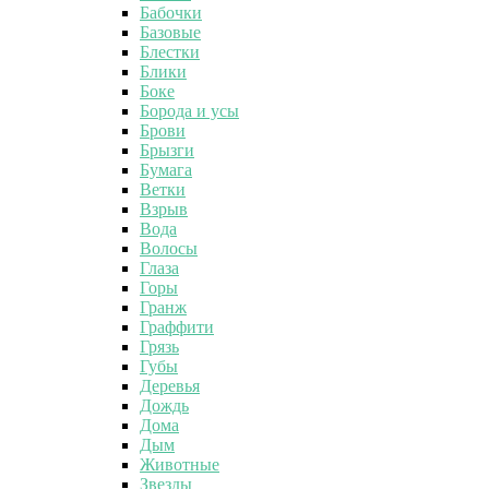
Бабочки
Базовые
Блестки
Блики
Боке
Борода и усы
Брови
Брызги
Бумага
Ветки
Взрыв
Вода
Волосы
Глаза
Горы
Гранж
Граффити
Грязь
Губы
Деревья
Дождь
Дома
Дым
Животные
Звезды