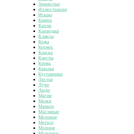
Зернистые
Иллюстрации
Искры
Камни
Капли
Карандаш
Кляксы
Кожа
Космос
Краска
Кресты
Кровь
Крылья
Кустарники
Листья
Лучи
Люди
Магия
Мазки
Маркер
Масляные
Меловые
Металл
Молния
Мультики