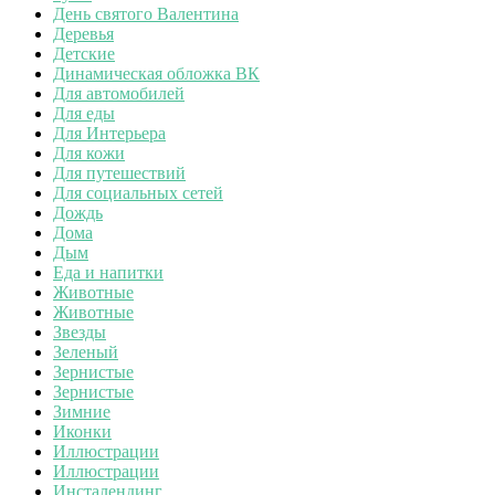
День святого Валентина
Деревья
Детские
Динамическая обложка ВК
Для автомобилей
Для еды
Для Интерьера
Для кожи
Для путешествий
Для социальных сетей
Дождь
Дома
Дым
Еда и напитки
Животные
Животные
Звезды
Зеленый
Зернистые
Зернистые
Зимние
Иконки
Иллюстрации
Иллюстрации
Инсталендинг