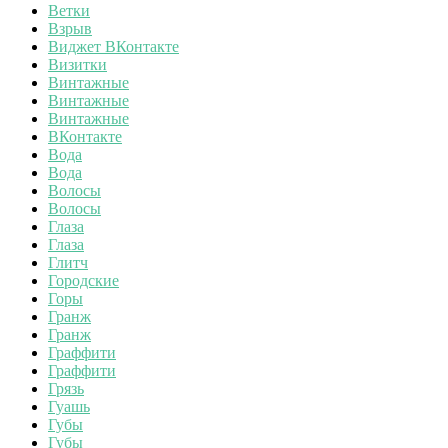
Ветки
Взрыв
Виджет ВКонтакте
Визитки
Винтажные
Винтажные
Винтажные
ВКонтакте
Вода
Вода
Волосы
Волосы
Глаза
Глаза
Глитч
Городские
Горы
Гранж
Гранж
Граффити
Граффити
Грязь
Гуашь
Губы
Губы