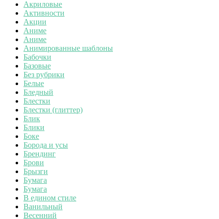
Акриловые
Активности
Акции
Аниме
Аниме
Анимированные шаблоны
Бабочки
Базовые
Без рубрики
Белые
Бледный
Блестки
Блестки (глиттер)
Блик
Блики
Боке
Борода и усы
Брендинг
Брови
Брызги
Бумага
Бумага
В едином стиле
Ванильный
Весенний