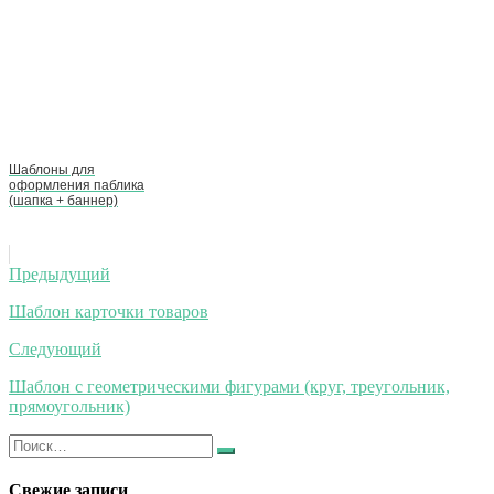
Шаблоны для
оформления паблика
(шапка + баннер)
Навигация
Предыдущий
по
Шаблон карточки товаров
записям
Следующий
Шаблон с геометрическими фигурами (круг, треугольник,
прямоугольник)
Искать:
Найти
Свежие записи