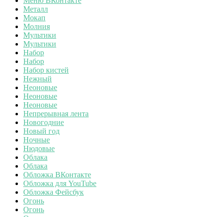
Меню ВКонтакте
Металл
Мокап
Молния
Мультики
Мультики
Набор
Набор
Набор кистей
Нежный
Неоновые
Неоновые
Неоновые
Непрерывная лента
Новогодние
Новый год
Ночные
Нюдовые
Облака
Облака
Обложка ВКонтакте
Обложка для YouTube
Обложка Фейсбук
Огонь
Огонь