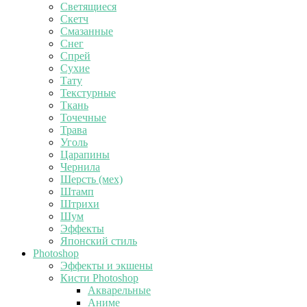
Светящиеся
Скетч
Смазанные
Снег
Спрей
Сухие
Тату
Текстурные
Ткань
Точечные
Трава
Уголь
Царапины
Чернила
Шерсть (мех)
Штамп
Штрихи
Шум
Эффекты
Японский стиль
Photoshop
Эффекты и экшены
Кисти Photoshop
Акварельные
Аниме