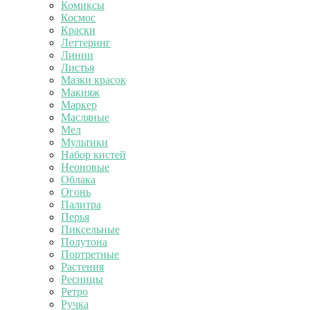
Комиксы
Космос
Краски
Леттеринг
Линии
Листья
Мазки красок
Макияж
Маркер
Масляные
Мел
Мультики
Набор кистей
Неоновые
Облака
Огонь
Палитра
Перья
Пиксельные
Полутона
Портретные
Растения
Ресницы
Ретро
Ручка