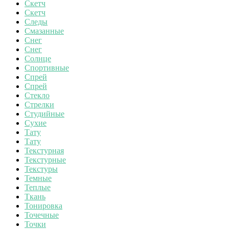
Скетч
Скетч
Следы
Смазанные
Снег
Снег
Солнце
Спортивные
Спрей
Спрей
Стекло
Стрелки
Студийные
Сухие
Тату
Тату
Текстурная
Текстурные
Текстуры
Темные
Теплые
Ткань
Тонировка
Точечные
Точки