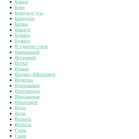
Блики
Боке
Борода и усы
Брендинг
Брови
Брызги
Бумага
Бумага
В едином стиле
Ванильный
Весенний
Ветки
Взрыв
Виджет ВКонтакте
Визитки
Винтажные
Винтажные
Винтажные
ВКонтакте
Вода
Вода
Волосы
Волосы
Глаза
Глаза