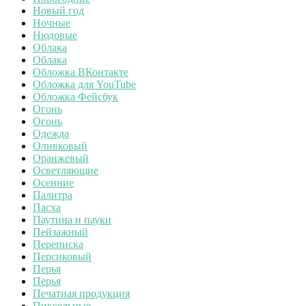
Новый год
Ночные
Нюдовые
Облака
Облака
Обложка ВКонтакте
Обложка для YouTube
Обложка Фейсбук
Огонь
Огонь
Одежда
Оливковый
Оранжевый
Осветляющие
Осенние
Палитра
Пасха
Паутина и пауки
Пейзажный
Переписка
Персиковый
Перья
Перья
Печатная продукция
Пиксельные