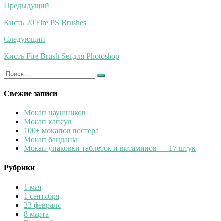
Навигация
Предыдущий
по
Кисть 20 Fire PS Brushes
записям
Следующий
Кисть Fire Brush Set для Photoshop
Искать:
Найти
Свежие записи
Мокап наушников
Мокап капсул
100+ мокапов постера
Мокап банданы
Мокап упаковки таблеток и витаминов — 17 штук
Рубрики
1 мая
1 сентября
23 февраля
8 марта