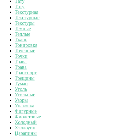
Тату
Тату
Текстурная
Текстурные
Текстуры
Темные
Теплые
Ткань
Тонировка
Точечные
Точки
Трава
Трава
Транспорт
Трещины
Туман
Уголь
Угольные
Узоры
Упаковка
Фигурные
Фиолетовые
Холодный
Хэллоуин
Царапины