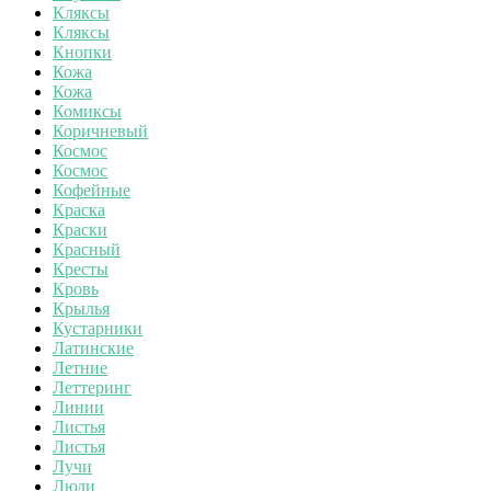
Кляксы
Кляксы
Кнопки
Кожа
Кожа
Комиксы
Коричневый
Космос
Космос
Кофейные
Краска
Краски
Красный
Кресты
Кровь
Крылья
Кустарники
Латинские
Летние
Леттеринг
Линии
Листья
Листья
Лучи
Люди