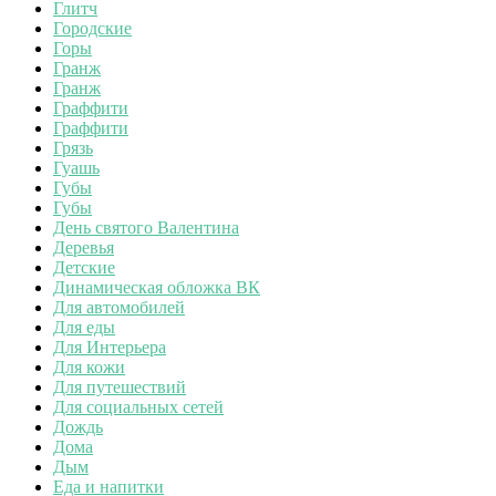
Глитч
Городские
Горы
Гранж
Гранж
Граффити
Граффити
Грязь
Гуашь
Губы
Губы
День святого Валентина
Деревья
Детские
Динамическая обложка ВК
Для автомобилей
Для еды
Для Интерьера
Для кожи
Для путешествий
Для социальных сетей
Дождь
Дома
Дым
Еда и напитки