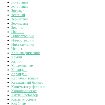
Животные
Животные
Звезды
Зеленый
Зернистые
Зернистые
Зимние
Иконки
Иллюстрации
Иллюстрации
Инсталендинг
Искры
Калиграфические
Камни
Капли
Карамельные
Карандаш
Карандаш
Карточки товара
Квадратный баннер
Кинематографичные
Кириллические
Кисти Photoshop
Кисти Procreate
Клубные