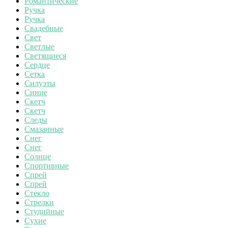
Романтические
Ручка
Ручка
Свадебные
Свет
Светлые
Светящиеся
Сердце
Сетка
Силуэты
Синие
Скетч
Скетч
Следы
Смазанные
Снег
Снег
Солнце
Спортивные
Спрей
Спрей
Стекло
Стрелки
Студийные
Сухие