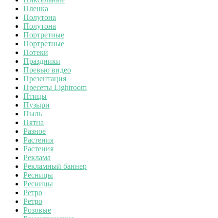
Пленка
Полутона
Полутона
Портретные
Портретные
Потеки
Праздники
Превью видео
Презентация
Пресеты Lightroom
Птицы
Пузыри
Пыль
Пятна
Разное
Растения
Растения
Реклама
Рекламный баннер
Ресницы
Ресницы
Ретро
Ретро
Розовые