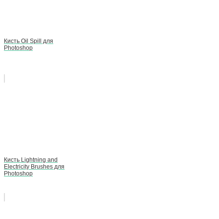
Кисть Oil Spill для
Photoshop
Кисть Lightning and
Electricity Brushes для
Photoshop