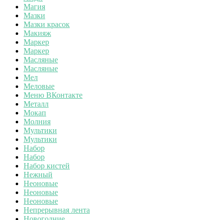
Магия
Мазки
Мазки красок
Макияж
Маркер
Маркер
Масляные
Масляные
Мел
Меловые
Меню ВКонтакте
Металл
Мокап
Молния
Мультики
Мультики
Набор
Набор
Набор кистей
Нежный
Неоновые
Неоновые
Неоновые
Непрерывная лента
Новогодние