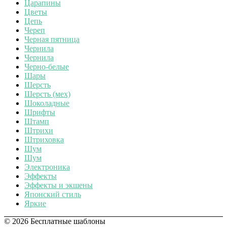
Царапины
Цветы
Цепь
Череп
Черная пятница
Чернила
Чернила
Черно-белые
Шары
Шерсть
Шерсть (мех)
Шоколадные
Шрифты
Штамп
Штрихи
Штриховка
Шум
Шум
Электроника
Эффекты
Эффекты и экшены
Японский стиль
Яркие
© 2026 Бесплатные шаблоны