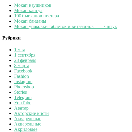
Мокап наушников
Мокап капсул
100+ мокапов постера
Мокап банданы
Мокап упаковки таблеток и витаминов — 17 штук
Рубрики
1 мая
1 сентября
23 февраля
8 марта
Facebook
Fashion
Instagram
Photoshop
Stories
Telegram
YouTube
Аватар
Авторские кисти
Акварельные
Акварельные
Акриловые