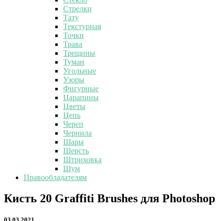
Стрелки
Тату
Текстурная
Точки
Трава
Трещины
Туман
Угольные
Узоры
Фигурные
Царапины
Цветы
Цепь
Череп
Чернила
Шары
Шерсть
Штриховка
Шум
Правообладателям
Кисть
Кисть 20 Graffiti Brushes для Photoshop
20
Graffiti
03.03.2021