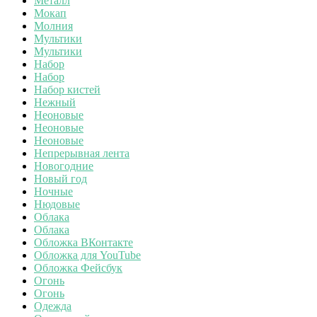
Металл
Мокап
Молния
Мультики
Мультики
Набор
Набор
Набор кистей
Нежный
Неоновые
Неоновые
Неоновые
Непрерывная лента
Новогодние
Новый год
Ночные
Нюдовые
Облака
Облака
Обложка ВКонтакте
Обложка для YouTube
Обложка Фейсбук
Огонь
Огонь
Одежда