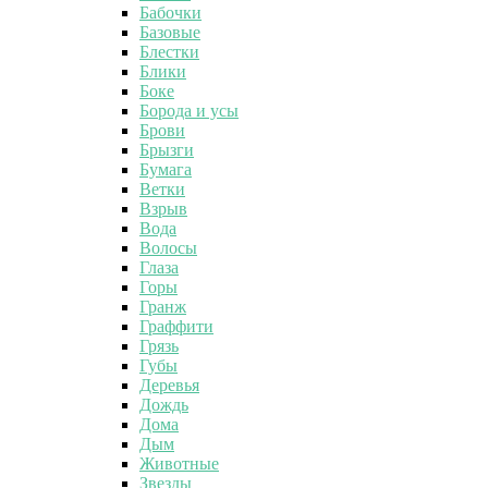
Бабочки
Базовые
Блестки
Блики
Боке
Борода и усы
Брови
Брызги
Бумага
Ветки
Взрыв
Вода
Волосы
Глаза
Горы
Гранж
Граффити
Грязь
Губы
Деревья
Дождь
Дома
Дым
Животные
Звезды