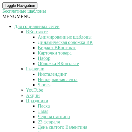
Toggle Navigation
Бесплатные шаблоны
MENU
MENU
Для социальных сетей
ВКонтакте
Анимированные шаблоны
Динамическая обложка ВК
Виджет ВКонтакте
Карточки товара
Набор
Обложка ВКонтакте
Instagram
Инсталендинг
Непрерывная лента
Stories
YouTube
Акции
Праздники
Пасха
1 мая
Черная пятница
23 февраля
День святого Валентина