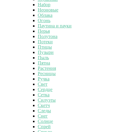
Набор
Неоновые
Облака
Огонь
Паутина и пауки
Перья
Полутона
Потеки
Птицы
Пузыри
Пыль
Пятна
Растения
Ресницы
Ручка
Свет
Сердце
Сетка
Силуэты
Скетч
Следы
Снег
Солнце
Спрей
Стекло