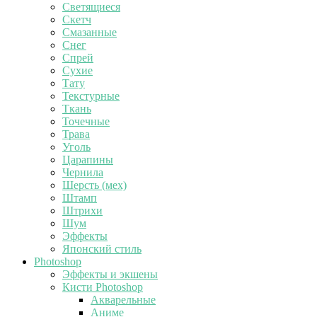
Светящиеся
Скетч
Смазанные
Снег
Спрей
Сухие
Тату
Текстурные
Ткань
Точечные
Трава
Уголь
Царапины
Чернила
Шерсть (мех)
Штамп
Штрихи
Шум
Эффекты
Японский стиль
Photoshop
Эффекты и экшены
Кисти Photoshop
Акварельные
Аниме