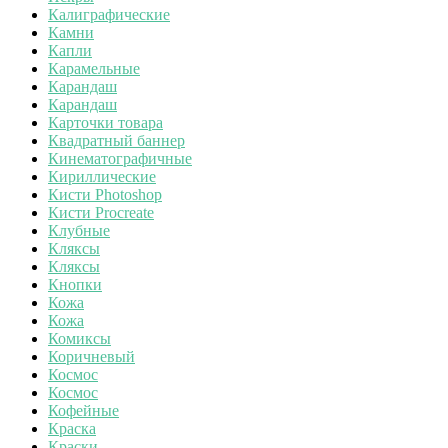
Калиграфические
Камни
Капли
Карамельные
Карандаш
Карандаш
Карточки товара
Квадратный баннер
Кинематографичные
Кириллические
Кисти Photoshop
Кисти Procreate
Клубные
Кляксы
Кляксы
Кнопки
Кожа
Кожа
Комиксы
Коричневый
Космос
Космос
Кофейные
Краска
Краски