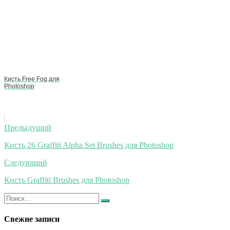
Кисть Free Fog для
Photoshop
Навигация
Предыдущий
по
Кисть 26 Graffiti Alpha Set Brushes для Photoshop
записям
Следующий
Кисть Graffiti Brushes для Photoshop
Искать:
Найти
Свежие записи