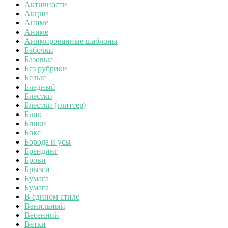
Активности
Акции
Аниме
Аниме
Анимированные шаблоны
Бабочки
Базовые
Без рубрики
Белые
Бледный
Блестки
Блестки (глиттер)
Блик
Блики
Боке
Борода и усы
Брендинг
Брови
Брызги
Бумага
Бумага
В едином стиле
Ванильный
Весенний
Ветки