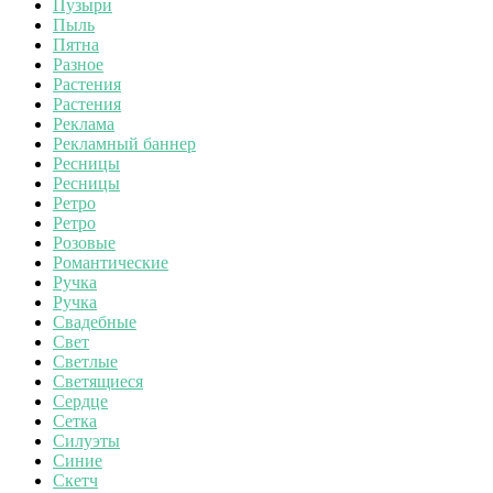
Пузыри
Пыль
Пятна
Разное
Растения
Растения
Реклама
Рекламный баннер
Ресницы
Ресницы
Ретро
Ретро
Розовые
Романтические
Ручка
Ручка
Свадебные
Свет
Светлые
Светящиеся
Сердце
Сетка
Силуэты
Синие
Скетч