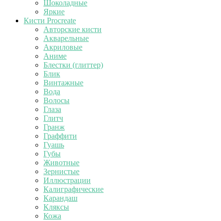
Шоколадные
Яркие
Кисти Procreate
Авторские кисти
Акварельные
Акриловые
Аниме
Блестки (глиттер)
Блик
Винтажные
Вода
Волосы
Глаза
Глитч
Гранж
Граффити
Гуашь
Губы
Животные
Зернистые
Иллюстрации
Калиграфические
Карандаш
Кляксы
Кожа