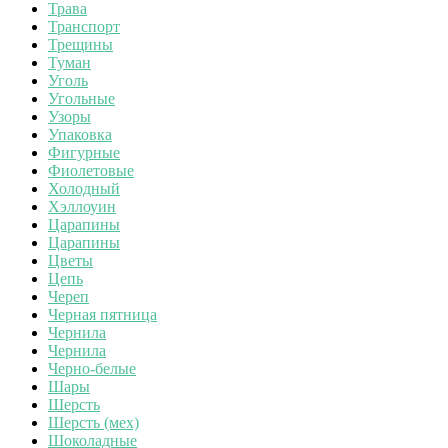
Трава
Транспорт
Трещины
Туман
Уголь
Угольные
Узоры
Упаковка
Фигурные
Фиолетовые
Холодный
Хэллоуин
Царапины
Царапины
Цветы
Цепь
Череп
Черная пятница
Чернила
Чернила
Черно-белые
Шары
Шерсть
Шерсть (мех)
Шоколадные