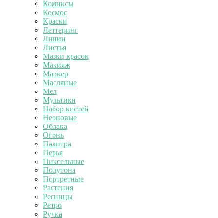
Комиксы
Космос
Краски
Леттеринг
Линии
Листья
Мазки красок
Макияж
Маркер
Масляные
Мел
Мультики
Набор кистей
Неоновые
Облака
Огонь
Палитра
Перья
Пиксельные
Полутона
Портретные
Растения
Ресницы
Ретро
Ручка