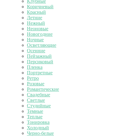
Клубные
Коричневый
Красный
Летние
Нежный
Неоновые
Новогодние
Ночные
Осветляющие
Осенние
Пейзажный
Персиковый
Пленка
Портретные
Ретро
Розовые
Романтические
Свадебные
Светлые
Студийные
Темные
Теплые
Тонировка
Холодный
Черно-белые