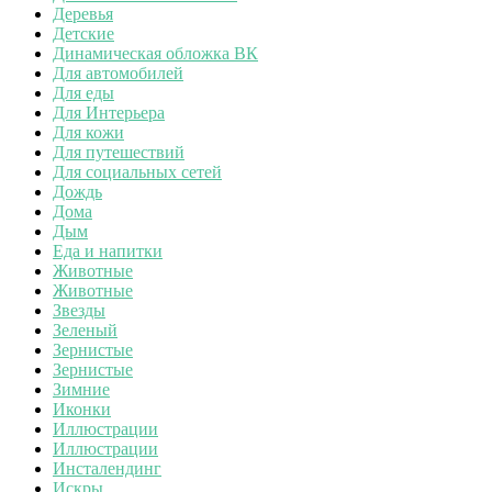
Деревья
Детские
Динамическая обложка ВК
Для автомобилей
Для еды
Для Интерьера
Для кожи
Для путешествий
Для социальных сетей
Дождь
Дома
Дым
Еда и напитки
Животные
Животные
Звезды
Зеленый
Зернистые
Зернистые
Зимние
Иконки
Иллюстрации
Иллюстрации
Инсталендинг
Искры