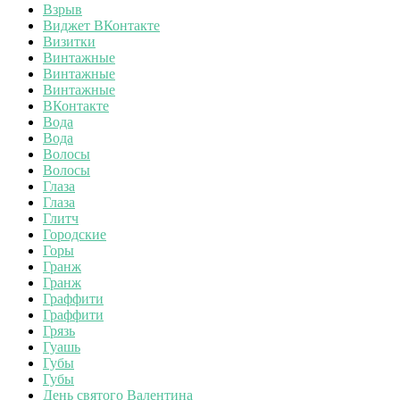
Взрыв
Виджет ВКонтакте
Визитки
Винтажные
Винтажные
Винтажные
ВКонтакте
Вода
Вода
Волосы
Волосы
Глаза
Глаза
Глитч
Городские
Горы
Гранж
Гранж
Граффити
Граффити
Грязь
Гуашь
Губы
Губы
День святого Валентина