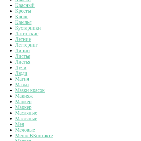
Красный
Кресты
Кровь
Крылья
Кустарники
Латинские
Летние
Леттеринг
Линии
Листья
Листья
Лучи
Люди
Магия
Мазки
Мазки красок
Макияж
Маркер
Маркер
Масляные
Масляные
Мел
Меловые
Меню ВКонтакте