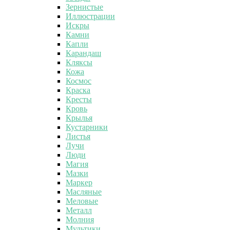
Зернистые
Иллюстрации
Искры
Камни
Капли
Карандаш
Кляксы
Кожа
Космос
Краска
Кресты
Кровь
Крылья
Кустарники
Листья
Лучи
Люди
Магия
Мазки
Маркер
Масляные
Меловые
Металл
Молния
Мультики