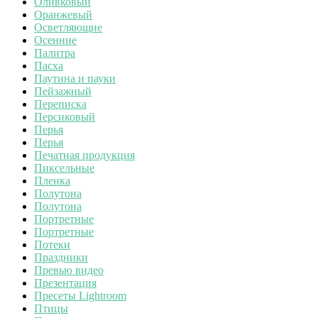
Оливковый
Оранжевый
Осветляющие
Осенние
Палитра
Пасха
Паутина и пауки
Пейзажный
Переписка
Персиковый
Перья
Перья
Печатная продукция
Пиксельные
Пленка
Полутона
Полутона
Портретные
Портретные
Потеки
Праздники
Превью видео
Презентация
Пресеты Lightroom
Птицы