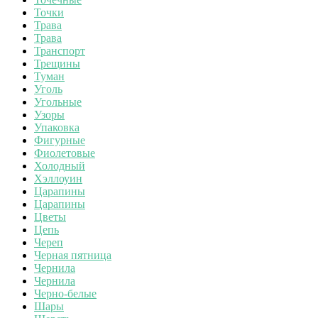
Точки
Трава
Трава
Транспорт
Трещины
Туман
Уголь
Угольные
Узоры
Упаковка
Фигурные
Фиолетовые
Холодный
Хэллоуин
Царапины
Царапины
Цветы
Цепь
Череп
Черная пятница
Чернила
Чернила
Черно-белые
Шары