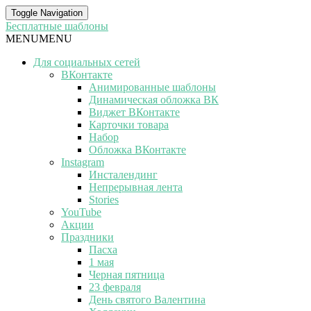
Toggle Navigation
Бесплатные шаблоны
MENU
MENU
Для социальных сетей
ВКонтакте
Анимированные шаблоны
Динамическая обложка ВК
Виджет ВКонтакте
Карточки товара
Набор
Обложка ВКонтакте
Instagram
Инсталендинг
Непрерывная лента
Stories
YouTube
Акции
Праздники
Пасха
1 мая
Черная пятница
23 февраля
День святого Валентина