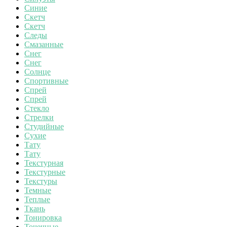
Синие
Скетч
Скетч
Следы
Смазанные
Снег
Снег
Солнце
Спортивные
Спрей
Спрей
Стекло
Стрелки
Студийные
Сухие
Тату
Тату
Текстурная
Текстурные
Текстуры
Темные
Теплые
Ткань
Тонировка
Точечные