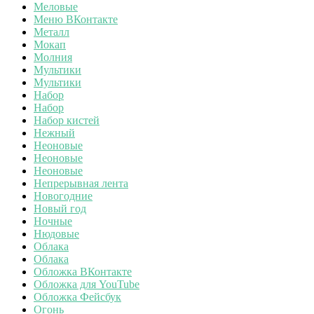
Меловые
Меню ВКонтакте
Металл
Мокап
Молния
Мультики
Мультики
Набор
Набор
Набор кистей
Нежный
Неоновые
Неоновые
Неоновые
Непрерывная лента
Новогодние
Новый год
Ночные
Нюдовые
Облака
Облака
Обложка ВКонтакте
Обложка для YouTube
Обложка Фейсбук
Огонь