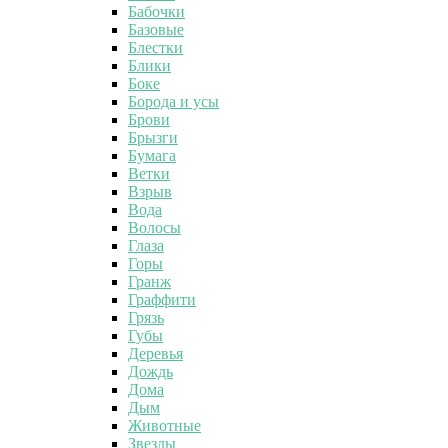
Бабочки
Базовые
Блестки
Блики
Боке
Борода и усы
Брови
Брызги
Бумага
Ветки
Взрыв
Вода
Волосы
Глаза
Горы
Гранж
Граффити
Грязь
Губы
Деревья
Дождь
Дома
Дым
Животные
Звезды