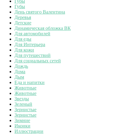
Губы
Губы
День святого Валентина
Деревья
Детские
Динамическая обложка ВК
Для автомобилей
Для еды
Для Интерьера
Для кожи
Для путешествий
Для социальных сетей
Дождь
Дома
Дым
Еда и напитки
Животные
Животные
Звезды
Зеленый
Зернистые
Зернистые
Зимние
Иконки
Иллюстрации