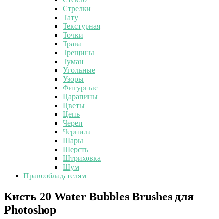
Стрелки
Тату
Текстурная
Точки
Трава
Трещины
Туман
Угольные
Узоры
Фигурные
Царапины
Цветы
Цепь
Череп
Чернила
Шары
Шерсть
Штриховка
Шум
Правообладателям
Кисть
Кисть 20 Water Bubbles Brushes для
20
Photoshop
Water