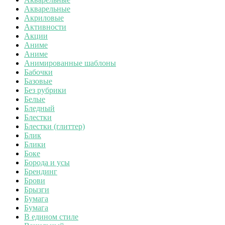
Акварельные
Акриловые
Активности
Акции
Аниме
Аниме
Анимированные шаблоны
Бабочки
Базовые
Без рубрики
Белые
Бледный
Блестки
Блестки (глиттер)
Блик
Блики
Боке
Борода и усы
Брендинг
Брови
Брызги
Бумага
Бумага
В едином стиле