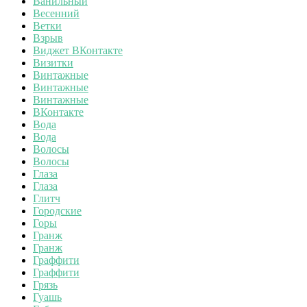
Ванильный
Весенний
Ветки
Взрыв
Виджет ВКонтакте
Визитки
Винтажные
Винтажные
Винтажные
ВКонтакте
Вода
Вода
Волосы
Волосы
Глаза
Глаза
Глитч
Городские
Горы
Гранж
Гранж
Граффити
Граффити
Грязь
Гуашь