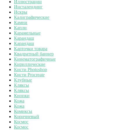
Иллюстрации
Инсталендинг
Искры
Калиграфические
Камни
Капли
Карамельные
Карандаш
Карандаш
Карточки товара
Квадратный баннер
Кинематографичные
Кириллические
Кисти Photoshop
Кисти Procreate
Клубные
Кляксы
Кляксы
Кнопки
Кожа
Кожа
Комиксы
Коричневый
Космос
Космос