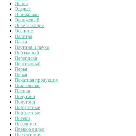
Огонь
Одежда
Оливковый
Оранжевый
Осветляющие
Осенние
Палитра
Пасха
Паутина и пауки
Пейзажный
Переписка
Персиковый
Перья
Перья
Печатная продукция
Пиксельные
Пленка
Полутона
Полутона
Портретные
Портретные
Потеки
Праздники
Превью видео
Презентация