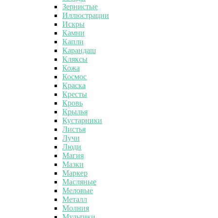
Зернистые
Иллюстрации
Искры
Камни
Капли
Карандаш
Кляксы
Кожа
Космос
Краска
Кресты
Кровь
Крылья
Кустарники
Листья
Лучи
Люди
Магия
Мазки
Маркер
Масляные
Меловые
Металл
Молния
Мультики