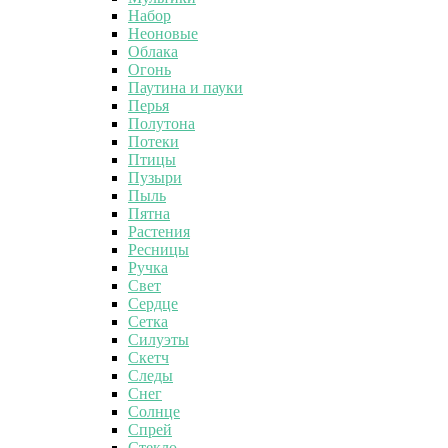
Набор
Неоновые
Облака
Огонь
Паутина и пауки
Перья
Полутона
Потеки
Птицы
Пузыри
Пыль
Пятна
Растения
Ресницы
Ручка
Свет
Сердце
Сетка
Силуэты
Скетч
Следы
Снег
Солнце
Спрей
Стекло