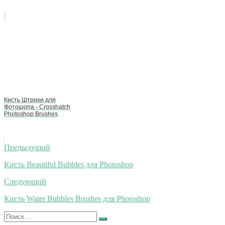
Кисть Штрихи для
Фотошопа - Crosshatch
Photoshop Brushes
Навигация
Предыдущий
по
Кисть Beautiful Bubbles для Photoshop
записям
Следующий
Кисть Water Bubbles Brushes для Photoshop
Искать:
Найти