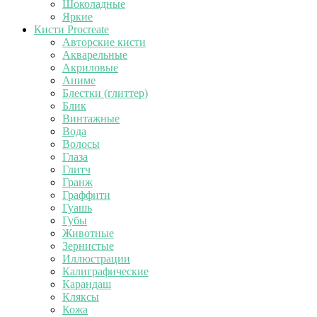
Шоколадные
Яркие
Кисти Procreate
Авторские кисти
Акварельные
Акриловые
Аниме
Блестки (глиттер)
Блик
Винтажные
Вода
Волосы
Глаза
Глитч
Гранж
Граффити
Гуашь
Губы
Животные
Зернистые
Иллюстрации
Калиграфические
Карандаш
Кляксы
Кожа