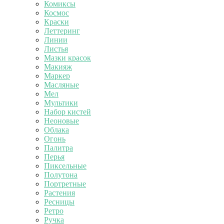
Комиксы
Космос
Краски
Леттеринг
Линии
Листья
Мазки красок
Макияж
Маркер
Масляные
Мел
Мультики
Набор кистей
Неоновые
Облака
Огонь
Палитра
Перья
Пиксельные
Полутона
Портретные
Растения
Ресницы
Ретро
Ручка