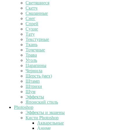
Светящиеся
Скетч
Смазанные
Снег
Спрей
Сухие
Тату
Текстурные
Ткань
Точечные
Трава
Уголь
Царапины
Чернила
Шерсть (мех)
Штамп
Штрихи
Шум
Эффекты
Японский стиль
Photoshop
Эффекты и экшены
Кисти Photoshop
Акварельные
Аниме