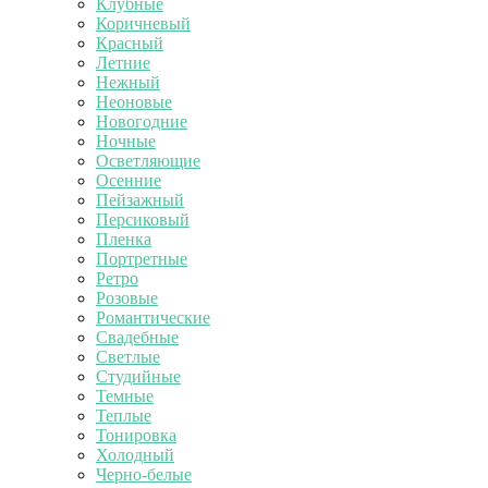
Клубные
Коричневый
Красный
Летние
Нежный
Неоновые
Новогодние
Ночные
Осветляющие
Осенние
Пейзажный
Персиковый
Пленка
Портретные
Ретро
Розовые
Романтические
Свадебные
Светлые
Студийные
Темные
Теплые
Тонировка
Холодный
Черно-белые