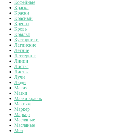
Кофейные
Краска
Краски
Красный
Кресты
Кровь
Крылья
Кустарники
Латинские
Летние
Леттеринг
Линии
Листья
Листья
Лучи
Люди
Магия
Мазки
Мазки красок
Макияж
Маркер
Маркер
Масляные
Масляные
Мел