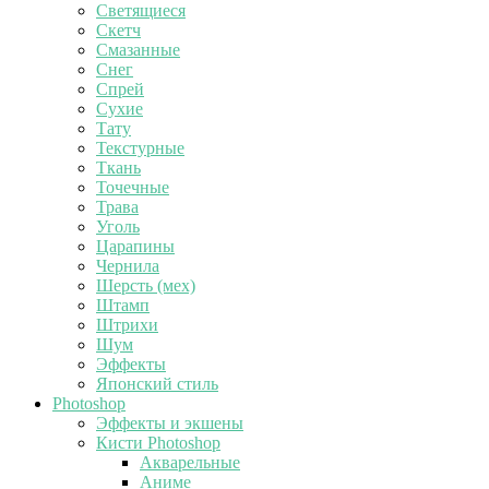
Светящиеся
Скетч
Смазанные
Снег
Спрей
Сухие
Тату
Текстурные
Ткань
Точечные
Трава
Уголь
Царапины
Чернила
Шерсть (мех)
Штамп
Штрихи
Шум
Эффекты
Японский стиль
Photoshop
Эффекты и экшены
Кисти Photoshop
Акварельные
Аниме