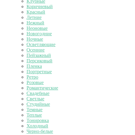
Клубные
Коричневый
Красный
Летние
Нежный
Неоновые
Новогодние
Ночные
Осветляющие
Осенние
Пейзажный
Персиковый
Пленка
Портретные
Ретро
Розовые
Романтические
Свадебные
Светлые
Студийные
Темные
Теплые
Тонировка
Холодный
Черно-белые