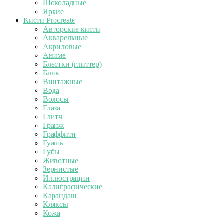
Шоколадные
Яркие
Кисти Procreate
Авторские кисти
Акварельные
Акриловые
Аниме
Блестки (глиттер)
Блик
Винтажные
Вода
Волосы
Глаза
Глитч
Гранж
Граффити
Гуашь
Губы
Животные
Зернистые
Иллюстрации
Калиграфические
Карандаш
Кляксы
Кожа