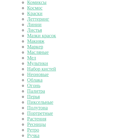
Комиксы
Космос
Краски
Леттеринг
Линии
Листья
Мазки красок
Макияж
Маркер
Масляные
Мел
Мультики
Набор кистей
Неоновые
Облака
Огонь
Палитра
Перья
Пиксельные
Полутона
Портретные
Растения
Ресницы
Ретро
Ручка