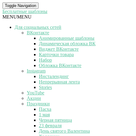
Toggle Navigation
Бесплатные шаблоны
MENU
MENU
Для социальных сетей
ВКонтакте
Анимированные шаблоны
Динамическая обложка ВК
Виджет ВКонтакте
Карточки товара
Набор
Обложка ВКонтакте
Instagram
Инсталендинг
Непрерывная лента
Stories
YouTube
Акции
Праздники
Пасха
1 мая
Черная пятница
23 февраля
День святого Валентина