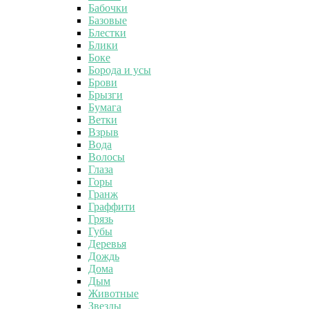
Бабочки
Базовые
Блестки
Блики
Боке
Борода и усы
Брови
Брызги
Бумага
Ветки
Взрыв
Вода
Волосы
Глаза
Горы
Гранж
Граффити
Грязь
Губы
Деревья
Дождь
Дома
Дым
Животные
Звезды