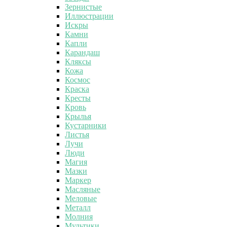
Зернистые
Иллюстрации
Искры
Камни
Капли
Карандаш
Кляксы
Кожа
Космос
Краска
Кресты
Кровь
Крылья
Кустарники
Листья
Лучи
Люди
Магия
Мазки
Маркер
Масляные
Меловые
Металл
Молния
Мультики