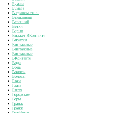
Бумага
Бумага
В едином стиле
Ванильный
Весенний
Ветки
Взрыв
Виджет ВКонтакте
Визитки
Винтажные
Винтажные
Винтажные
ВКонтакте
Вода
Вода
Волосы
Волосы
Глаза
Глаза
Глитч
Городские
Горы
Гранж
Гранж
Граффити