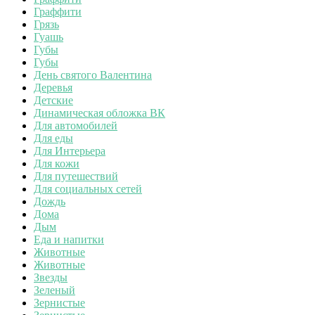
Граффити
Грязь
Гуашь
Губы
Губы
День святого Валентина
Деревья
Детские
Динамическая обложка ВК
Для автомобилей
Для еды
Для Интерьера
Для кожи
Для путешествий
Для социальных сетей
Дождь
Дома
Дым
Еда и напитки
Животные
Животные
Звезды
Зеленый
Зернистые