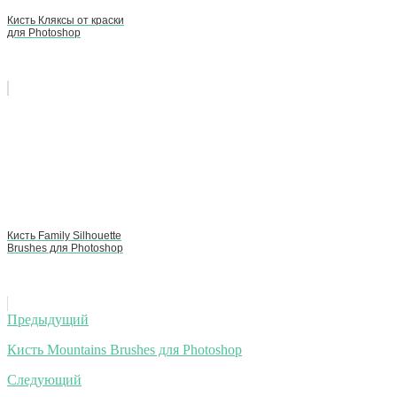
Кисть Кляксы от краски
для Photoshop
Кисть Family Silhouette
Brushes для Photoshop
Навигация
Предыдущий
по
Кисть Mountains Brushes для Photoshop
записям
Следующий