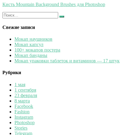
Кисть Mountain Background Brushes для Photoshop
Искать:
Найти
Свежие записи
Мокап наушников
Мокап капсул
100+ мокапов постера
Мокап банданы
Мокап упаковки таблеток и витаминов — 17 штук
Рубрики
1 мая
1 сентября
23 февраля
8 марта
Facebook
Fashion
Instagram
Photoshop
Stories
Telegram