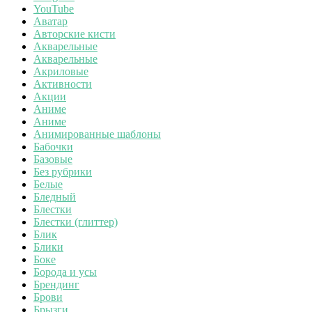
YouTube
Аватар
Авторские кисти
Акварельные
Акварельные
Акриловые
Активности
Акции
Аниме
Аниме
Анимированные шаблоны
Бабочки
Базовые
Без рубрики
Белые
Бледный
Блестки
Блестки (глиттер)
Блик
Блики
Боке
Борода и усы
Брендинг
Брови
Брызги