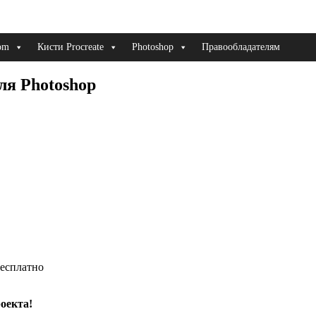
om
Кисти Procreate
Photoshop
Правообладателям
ля Photoshop
оекта!