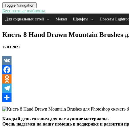
Toggle Navigation
Бесплатные шаблоны
Для социальных сетей
Мокап
Шрифты
Пресеты Lightro
Кисть
Кисть 8 Hand Drawn Mountain Brushes д
8
Hand
15.03.2021
Drawn
Mountain
Brushes
для
Photoshop
VK
Facebook
Odnoklassniki
Telegram
Отправить
Каждый день готовим для вас лучшие материалы.
Очень надеемся на вашу помощь в поддержке и развитии пр