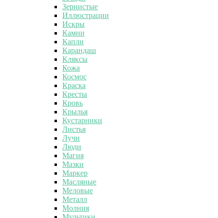
Зернистые
Иллюстрации
Искры
Камни
Капли
Карандаш
Кляксы
Кожа
Космос
Краска
Кресты
Кровь
Крылья
Кустарники
Листья
Лучи
Люди
Магия
Мазки
Маркер
Масляные
Меловые
Металл
Молния
Мультики