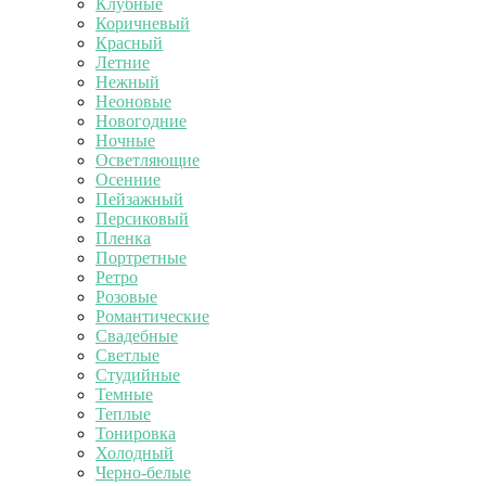
Клубные
Коричневый
Красный
Летние
Нежный
Неоновые
Новогодние
Ночные
Осветляющие
Осенние
Пейзажный
Персиковый
Пленка
Портретные
Ретро
Розовые
Романтические
Свадебные
Светлые
Студийные
Темные
Теплые
Тонировка
Холодный
Черно-белые