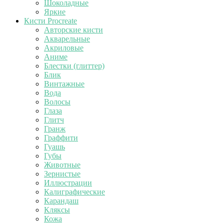
Шоколадные
Яркие
Кисти Procreate
Авторские кисти
Акварельные
Акриловые
Аниме
Блестки (глиттер)
Блик
Винтажные
Вода
Волосы
Глаза
Глитч
Гранж
Граффити
Гуашь
Губы
Животные
Зернистые
Иллюстрации
Калиграфические
Карандаш
Кляксы
Кожа