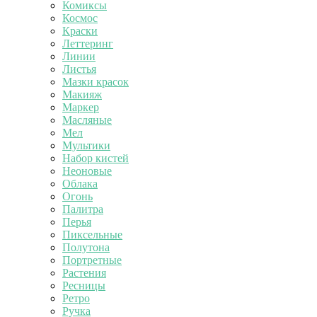
Комиксы
Космос
Краски
Леттеринг
Линии
Листья
Мазки красок
Макияж
Маркер
Масляные
Мел
Мультики
Набор кистей
Неоновые
Облака
Огонь
Палитра
Перья
Пиксельные
Полутона
Портретные
Растения
Ресницы
Ретро
Ручка