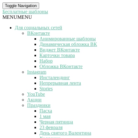
Toggle Navigation
Бесплатные шаблоны
MENU
MENU
Для социальных сетей
ВКонтакте
Анимированные шаблоны
Динамическая обложка ВК
Виджет ВКонтакте
Карточки товара
Набор
Обложка ВКонтакте
Instagram
Инсталендинг
Непрерывная лента
Stories
YouTube
Акции
Праздники
Пасха
1 мая
Черная пятница
23 февраля
День святого Валентина