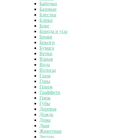
Бабочки
Базовые
Блестки
Блики
Боке
Борода и усы
Брови
Брызги
Бумага
Ветки
Взрыв
Вода
Волосы
Глаза
Горы
Гранж
Граффити
Грязь
Губы
Деревья
Дождь
Дома
Дым
Животные
Звезды