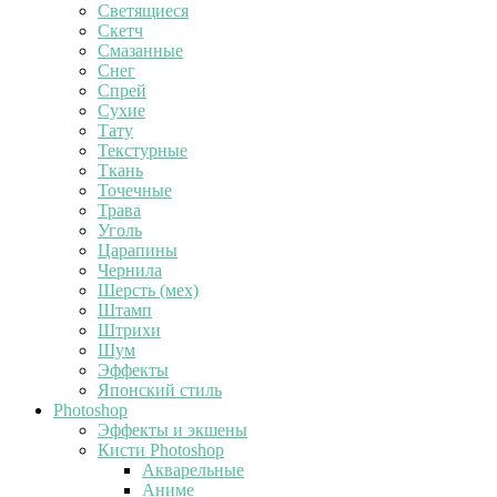
Светящиеся
Скетч
Смазанные
Снег
Спрей
Сухие
Тату
Текстурные
Ткань
Точечные
Трава
Уголь
Царапины
Чернила
Шерсть (мех)
Штамп
Штрихи
Шум
Эффекты
Японский стиль
Photoshop
Эффекты и экшены
Кисти Photoshop
Акварельные
Аниме