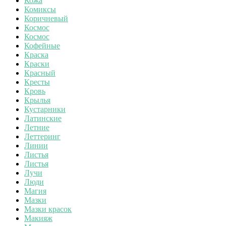
Кожа
Комиксы
Коричневый
Космос
Космос
Кофейные
Краска
Краски
Красный
Кресты
Кровь
Крылья
Кустарники
Латинские
Летние
Леттеринг
Линии
Листья
Листья
Лучи
Люди
Магия
Мазки
Мазки красок
Макияж