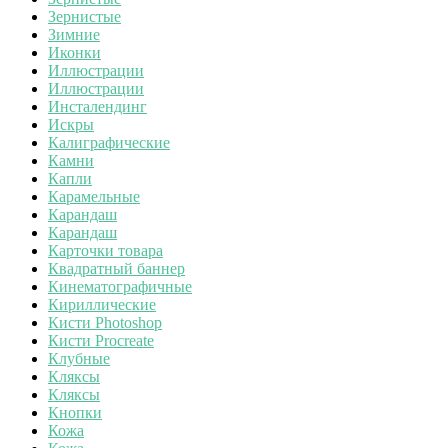
Зернистые
Зимние
Иконки
Иллюстрации
Иллюстрации
Инсталендинг
Искры
Калиграфические
Камни
Капли
Карамельные
Карандаш
Карандаш
Карточки товара
Квадратный баннер
Кинематографичные
Кириллические
Кисти Photoshop
Кисти Procreate
Клубные
Кляксы
Кляксы
Кнопки
Кожа