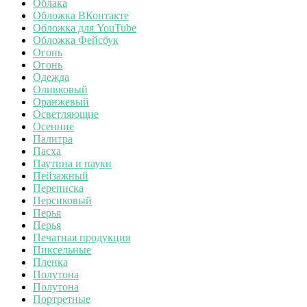
Облака
Обложка ВКонтакте
Обложка для YouTube
Обложка Фейсбук
Огонь
Огонь
Одежда
Оливковый
Оранжевый
Осветляющие
Осенние
Палитра
Пасха
Паутина и пауки
Пейзажный
Переписка
Персиковый
Перья
Перья
Печатная продукция
Пиксельные
Пленка
Полутона
Полутона
Портретные