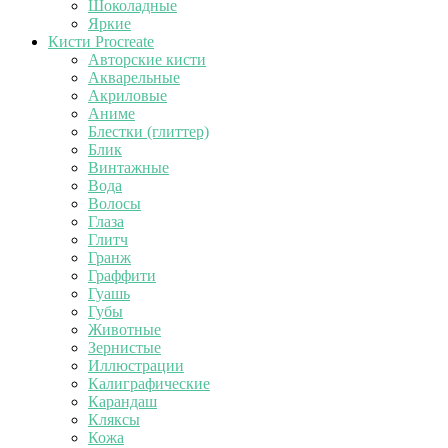
Шоколадные
Яркие
Кисти Procreate
Авторские кисти
Акварельные
Акриловые
Аниме
Блестки (глиттер)
Блик
Винтажные
Вода
Волосы
Глаза
Глитч
Гранж
Граффити
Гуашь
Губы
Животные
Зернистые
Иллюстрации
Калиграфические
Карандаш
Кляксы
Кожа