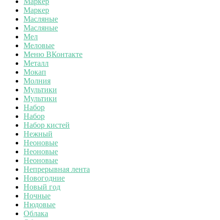
Маркер
Маркер
Масляные
Масляные
Мел
Меловые
Меню ВКонтакте
Металл
Мокап
Молния
Мультики
Мультики
Набор
Набор
Набор кистей
Нежный
Неоновые
Неоновые
Неоновые
Непрерывная лента
Новогодние
Новый год
Ночные
Нюдовые
Облака