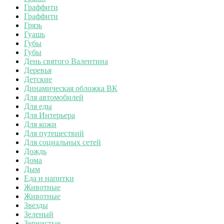
Граффити
Граффити
Грязь
Гуашь
Губы
Губы
День святого Валентина
Деревья
Детские
Динамическая обложка ВК
Для автомобилей
Для еды
Для Интерьера
Для кожи
Для путешествий
Для социальных сетей
Дождь
Дома
Дым
Еда и напитки
Животные
Животные
Звезды
Зеленый
Зернистые