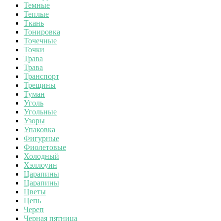
Темные
Теплые
Ткань
Тонировка
Точечные
Точки
Трава
Трава
Транспорт
Трещины
Туман
Уголь
Угольные
Узоры
Упаковка
Фигурные
Фиолетовые
Холодный
Хэллоуин
Царапины
Царапины
Цветы
Цепь
Череп
Черная пятница