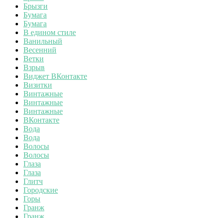
Брызги
Бумага
Бумага
В едином стиле
Ванильный
Весенний
Ветки
Взрыв
Виджет ВКонтакте
Визитки
Винтажные
Винтажные
Винтажные
ВКонтакте
Вода
Вода
Волосы
Волосы
Глаза
Глаза
Глитч
Городские
Горы
Гранж
Гранж