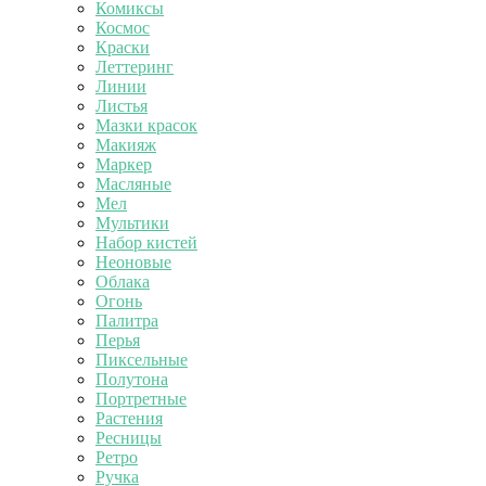
Комиксы
Космос
Краски
Леттеринг
Линии
Листья
Мазки красок
Макияж
Маркер
Масляные
Мел
Мультики
Набор кистей
Неоновые
Облака
Огонь
Палитра
Перья
Пиксельные
Полутона
Портретные
Растения
Ресницы
Ретро
Ручка