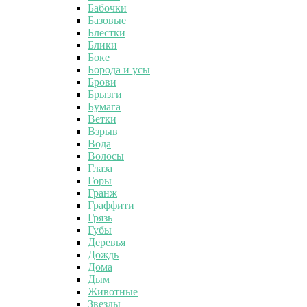
Бабочки
Базовые
Блестки
Блики
Боке
Борода и усы
Брови
Брызги
Бумага
Ветки
Взрыв
Вода
Волосы
Глаза
Горы
Гранж
Граффити
Грязь
Губы
Деревья
Дождь
Дома
Дым
Животные
Звезды