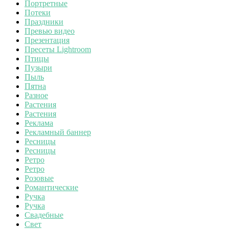
Портретные
Потеки
Праздники
Превью видео
Презентация
Пресеты Lightroom
Птицы
Пузыри
Пыль
Пятна
Разное
Растения
Растения
Реклама
Рекламный баннер
Ресницы
Ресницы
Ретро
Ретро
Розовые
Романтические
Ручка
Ручка
Свадебные
Свет