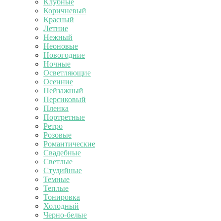
Клубные
Коричневый
Красный
Летние
Нежный
Неоновые
Новогодние
Ночные
Осветляющие
Осенние
Пейзажный
Персиковый
Пленка
Портретные
Ретро
Розовые
Романтические
Свадебные
Светлые
Студийные
Темные
Теплые
Тонировка
Холодный
Черно-белые