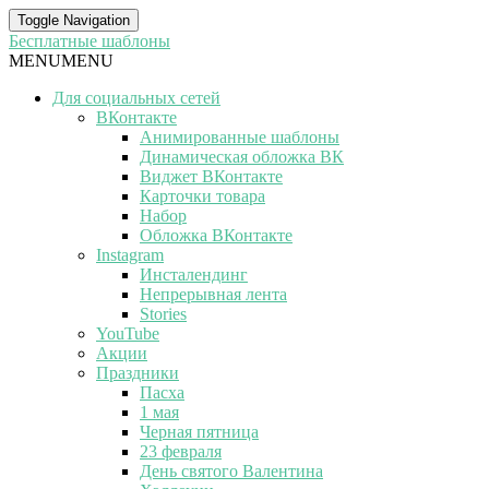
Toggle Navigation
Бесплатные шаблоны
MENU
MENU
Для социальных сетей
ВКонтакте
Анимированные шаблоны
Динамическая обложка ВК
Виджет ВКонтакте
Карточки товара
Набор
Обложка ВКонтакте
Instagram
Инсталендинг
Непрерывная лента
Stories
YouTube
Акции
Праздники
Пасха
1 мая
Черная пятница
23 февраля
День святого Валентина