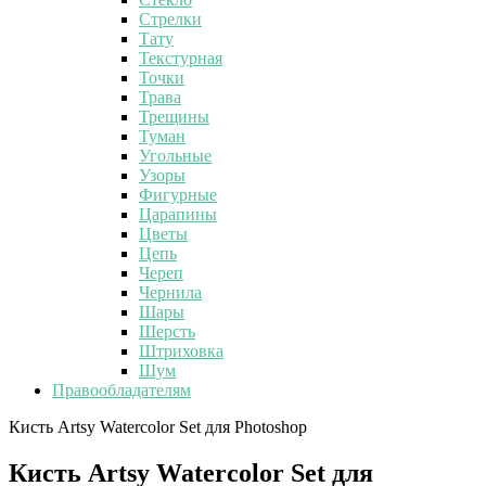
Стрелки
Тату
Текстурная
Точки
Трава
Трещины
Туман
Угольные
Узоры
Фигурные
Царапины
Цветы
Цепь
Череп
Чернила
Шары
Шерсть
Штриховка
Шум
Правообладателям
Кисть Artsy Watercolor Set для Photoshop
Кисть Artsy Watercolor Set для