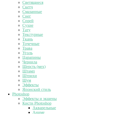
Светящиеся
Скетч
Смазанные
Снег
Спрей
Сухие
Тату
Текстурные
Ткань
Точечные
Трава
Уголь
Царапины
Чернила
Шерсть (мех)
Штамп
Штрихи
Шум
Эффекты
Японский стиль
Photoshop
Эффекты и экшены
Кисти Photoshop
Акварельные
Аниме