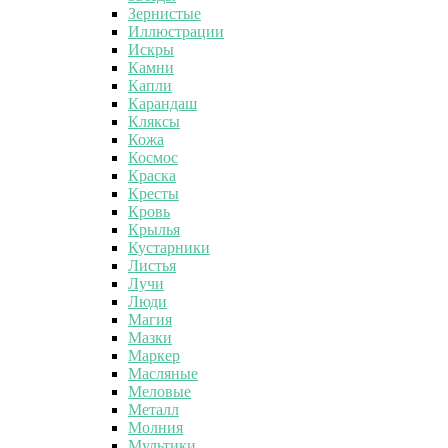
Зернистые
Иллюстрации
Искры
Камни
Капли
Карандаш
Кляксы
Кожа
Космос
Краска
Кресты
Кровь
Крылья
Кустарники
Листья
Лучи
Люди
Магия
Мазки
Маркер
Масляные
Меловые
Металл
Молния
Мультики