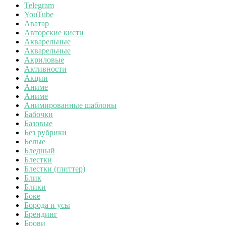
Telegram
YouTube
Аватар
Авторские кисти
Акварельные
Акварельные
Акриловые
Активности
Акции
Аниме
Аниме
Анимированные шаблоны
Бабочки
Базовые
Без рубрики
Белые
Бледный
Блестки
Блестки (глиттер)
Блик
Блики
Боке
Борода и усы
Брендинг
Брови