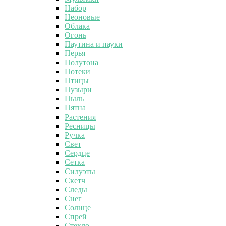
Набор
Неоновые
Облака
Огонь
Паутина и пауки
Перья
Полутона
Потеки
Птицы
Пузыри
Пыль
Пятна
Растения
Ресницы
Ручка
Свет
Сердце
Сетка
Силуэты
Скетч
Следы
Снег
Солнце
Спрей
Стекло