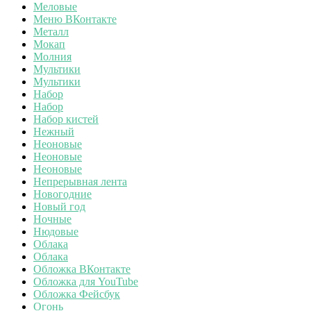
Меловые
Меню ВКонтакте
Металл
Мокап
Молния
Мультики
Мультики
Набор
Набор
Набор кистей
Нежный
Неоновые
Неоновые
Неоновые
Непрерывная лента
Новогодние
Новый год
Ночные
Нюдовые
Облака
Облака
Обложка ВКонтакте
Обложка для YouTube
Обложка Фейсбук
Огонь