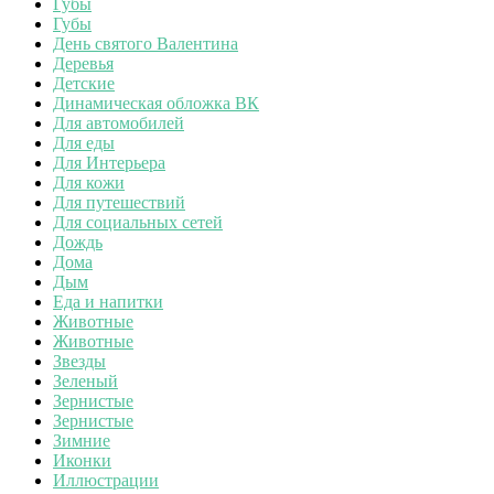
Губы
Губы
День святого Валентина
Деревья
Детские
Динамическая обложка ВК
Для автомобилей
Для еды
Для Интерьера
Для кожи
Для путешествий
Для социальных сетей
Дождь
Дома
Дым
Еда и напитки
Животные
Животные
Звезды
Зеленый
Зернистые
Зернистые
Зимние
Иконки
Иллюстрации