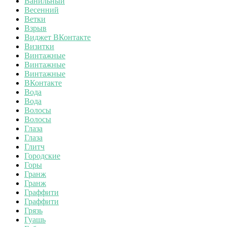
Ванильный
Весенний
Ветки
Взрыв
Виджет ВКонтакте
Визитки
Винтажные
Винтажные
Винтажные
ВКонтакте
Вода
Вода
Волосы
Волосы
Глаза
Глаза
Глитч
Городские
Горы
Гранж
Гранж
Граффити
Граффити
Грязь
Гуашь