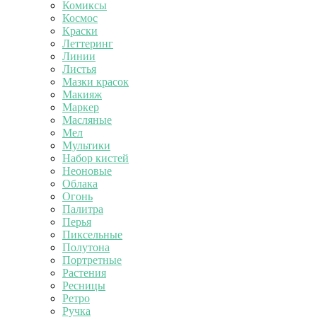
Комиксы
Космос
Краски
Леттеринг
Линии
Листья
Мазки красок
Макияж
Маркер
Масляные
Мел
Мультики
Набор кистей
Неоновые
Облака
Огонь
Палитра
Перья
Пиксельные
Полутона
Портретные
Растения
Ресницы
Ретро
Ручка