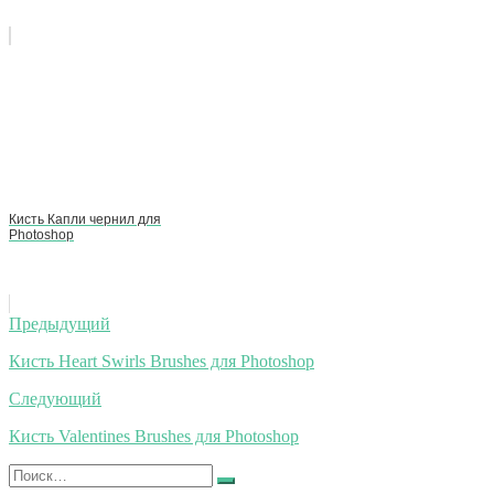
Кисть Капли чернил для
Photoshop
Навигация
Предыдущий
по
Кисть Heart Swirls Brushes для Photoshop
записям
Следующий
Кисть Valentines Brushes для Photoshop
Искать:
Найти