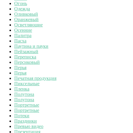
Огонь
Одежда
Оливковый
Оранжевый
Осветляющие
Осенние
Палитра
Пасха
Паутина и пауки
Пейзажный
Переписка
Персиковый
Перья
Перья
Печатная продукция
Пиксельные
Пленка
Полутона
Полутона
Портретные
Портретные
Потеки
Праздники
Превью видео
Презентация