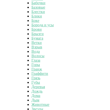
Бабочки
Базовые
Блестки
Блики
Боке
Борода и усы
Брови
Брызги
Бумага
Ветки
Взрыв
Вода
Волосы
Глаза
Горы
Гранж
Граффити
Грязь
Губы
Деревья
Дождь
Дома
Дым
Животные
Звезды