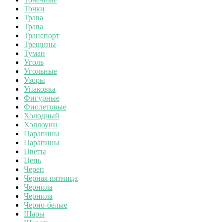
Точки
Трава
Трава
Транспорт
Трещины
Туман
Уголь
Угольные
Узоры
Упаковка
Фигурные
Фиолетовые
Холодный
Хэллоуин
Царапины
Царапины
Цветы
Цепь
Череп
Черная пятница
Чернила
Чернила
Черно-белые
Шары