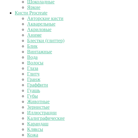
Шоколадные
Яркие
Кисти Procreate
Авторские кисти
Акварельные
Акриловые
Аниме
Блестки (глиттер)
Блик
Винтажные
Вода
Волосы
Глаза
Глитч
Гранж
Граффити
Гуашь
Губы
Животные
Зернистые
Иллюстрации
Калиграфические
Карандаш
Кляксы
Кожа