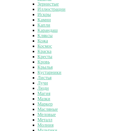
Зернистые
Иллюстрации
Искры
Камни
Капли
Карандаш
Кляксы
Кожа
Космос
Краска
Кресты
Кровь
Крылья
Кустарники
Листья
Лучи
Люди
Магия
Мазки
Маркер
Масляные
Меловые
Металл
Молния
Мультики