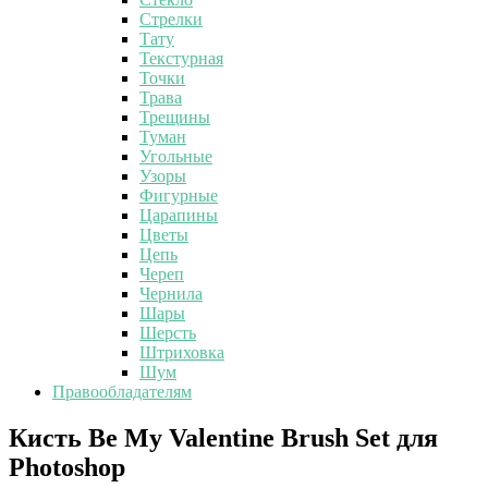
Стрелки
Тату
Текстурная
Точки
Трава
Трещины
Туман
Угольные
Узоры
Фигурные
Царапины
Цветы
Цепь
Череп
Чернила
Шары
Шерсть
Штриховка
Шум
Правообладателям
Кисть
Кисть Be My Valentine Brush Set для
Be
Photoshop
My