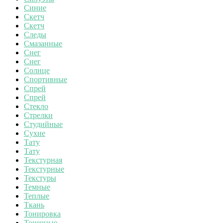
Синие
Скетч
Скетч
Следы
Смазанные
Снег
Снег
Солнце
Спортивные
Спрей
Спрей
Стекло
Стрелки
Студийные
Сухие
Тату
Тату
Текстурная
Текстурные
Текстуры
Темные
Теплые
Ткань
Тонировка
Точечные