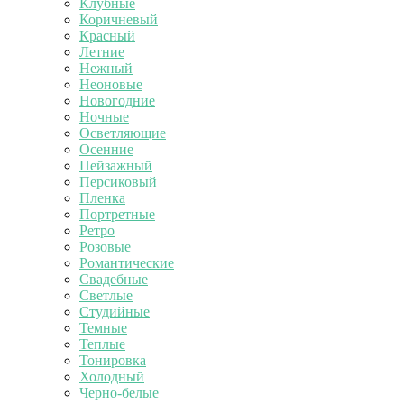
Клубные
Коричневый
Красный
Летние
Нежный
Неоновые
Новогодние
Ночные
Осветляющие
Осенние
Пейзажный
Персиковый
Пленка
Портретные
Ретро
Розовые
Романтические
Свадебные
Светлые
Студийные
Темные
Теплые
Тонировка
Холодный
Черно-белые