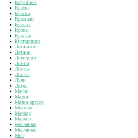
Кофейные
Краска
Краски
Красный
Кресты
Кровь
Крылья
Кустарники
Латинские
Летние
Леттеринг
Линии
Листья
Листья
Лучи
Люди
Магия
Мазки
Мазки красок
Макияж
Маркер
Маркер
Масляные
Масляные
Мел