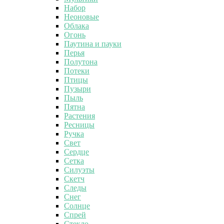
Набор
Неоновые
Облака
Огонь
Паутина и пауки
Перья
Полутона
Потеки
Птицы
Пузыри
Пыль
Пятна
Растения
Ресницы
Ручка
Свет
Сердце
Сетка
Силуэты
Скетч
Следы
Снег
Солнце
Спрей
Стекло