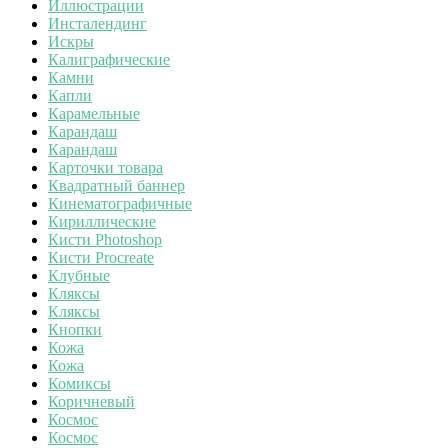
Иллюстрации
Инсталендинг
Искры
Калиграфические
Камни
Капли
Карамельные
Карандаш
Карандаш
Карточки товара
Квадратный баннер
Кинематографичные
Кириллические
Кисти Photoshop
Кисти Procreate
Клубные
Кляксы
Кляксы
Кнопки
Кожа
Кожа
Комиксы
Коричневый
Космос
Космос