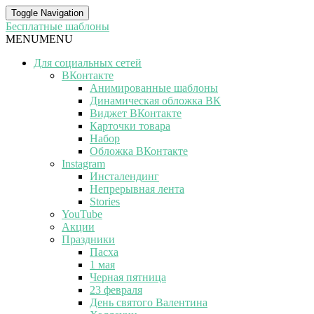
Toggle Navigation
Бесплатные шаблоны
MENU
MENU
Для социальных сетей
ВКонтакте
Анимированные шаблоны
Динамическая обложка ВК
Виджет ВКонтакте
Карточки товара
Набор
Обложка ВКонтакте
Instagram
Инсталендинг
Непрерывная лента
Stories
YouTube
Акции
Праздники
Пасха
1 мая
Черная пятница
23 февраля
День святого Валентина