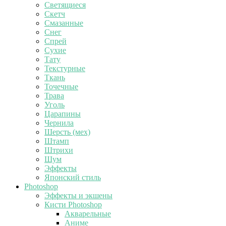
Светящиеся
Скетч
Смазанные
Снег
Спрей
Сухие
Тату
Текстурные
Ткань
Точечные
Трава
Уголь
Царапины
Чернила
Шерсть (мех)
Штамп
Штрихи
Шум
Эффекты
Японский стиль
Photoshop
Эффекты и экшены
Кисти Photoshop
Акварельные
Аниме