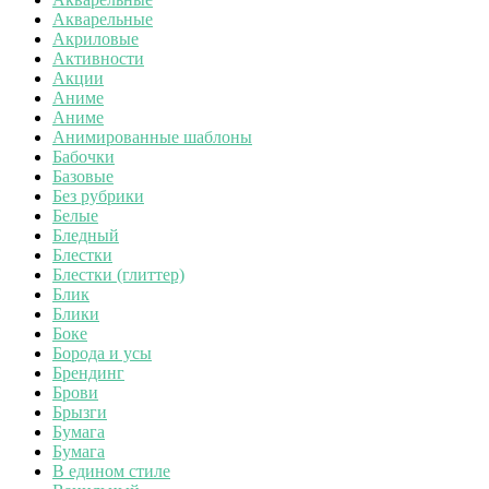
Акварельные
Акриловые
Активности
Акции
Аниме
Аниме
Анимированные шаблоны
Бабочки
Базовые
Без рубрики
Белые
Бледный
Блестки
Блестки (глиттер)
Блик
Блики
Боке
Борода и усы
Брендинг
Брови
Брызги
Бумага
Бумага
В едином стиле